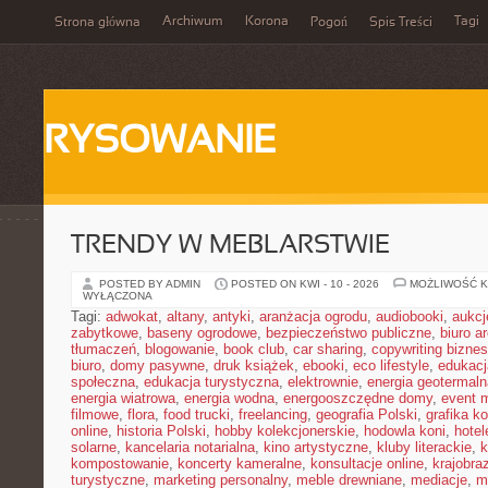
Archiwum
Korona
Tagi
Strona główna
Pogoń
Spis Treści
RYSOWANIE
TRENDY W MEBLARSTWIE
POSTED BY ADMIN
POSTED ON KWI - 10 - 2026
MOŻLIWOŚĆ 
WYŁĄCZONA
Tagi:
adwokat
,
altany
,
antyki
,
aranżacja ogrodu
,
audiobooki
,
aukcj
zabytkowe
,
baseny ogrodowe
,
bezpieczeństwo publiczne
,
biuro a
tłumaczeń
,
blogowanie
,
book club
,
car sharing
,
copywriting bizne
biuro
,
domy pasywne
,
druk książek
,
ebooki
,
eco lifestyle
,
edukacj
społeczna
,
edukacja turystyczna
,
elektrownie
,
energia geotermaln
energia wiatrowa
,
energia wodna
,
energooszczędne domy
,
event 
filmowe
,
flora
,
food trucki
,
freelancing
,
geografia Polski
,
grafika k
online
,
historia Polski
,
hobby kolekcjonerskie
,
hodowla koni
,
hotel
solarne
,
kancelaria notarialna
,
kino artystyczne
,
kluby literackie
,
k
kompostowanie
,
koncerty kameralne
,
konsultacje online
,
krajobra
turystyczne
,
marketing personalny
,
meble drewniane
,
mediacje
,
m