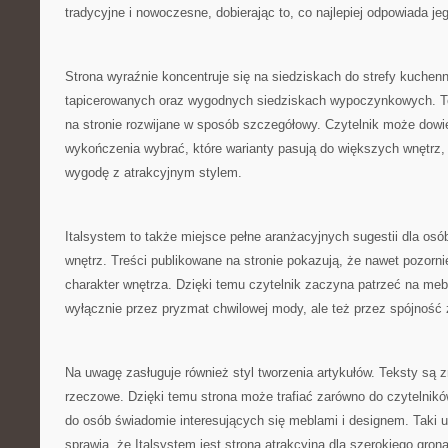
tradycyjne i nowoczesne, dobierając to, co najlepiej odpowiada j
Strona wyraźnie koncentruje się na siedziskach do strefy kuchenn
tapicerowanych oraz wygodnych siedziskach wypoczynkowych. To
na stronie rozwijane w sposób szczegółowy. Czytelnik może dowie
wykończenia wybrać, które warianty pasują do większych wnętrz, 
wygodę z atrakcyjnym stylem.
Italsystem to także miejsce pełne aranżacyjnych sugestii dla osó
wnętrz. Treści publikowane na stronie pokazują, że nawet pozorn
charakter wnętrza. Dzięki temu czytelnik zaczyna patrzeć na meb
wyłącznie przez pryzmat chwilowej mody, ale też przez spójność 
Na uwagę zasługuje również styl tworzenia artykułów. Teksty są 
rzeczowe. Dzięki temu strona może trafiać zarówno do czytelnikó
do osób świadomie interesujących się meblami i designem. Taki u
sprawia, że Italsystem jest stroną atrakcyjną dla szerokiego gron