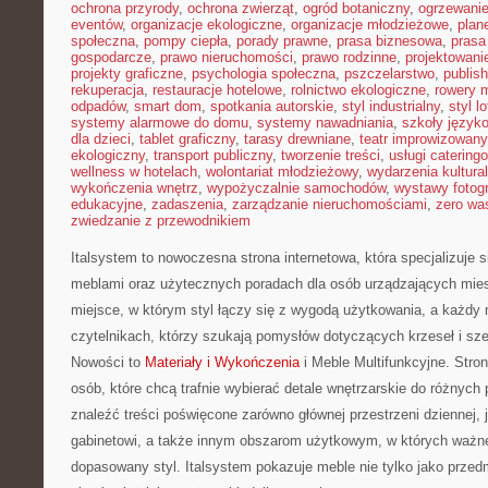
ochrona przyrody
,
ochrona zwierząt
,
ogród botaniczny
,
ogrzewani
eventów
,
organizacje ekologiczne
,
organizacje młodzieżowe
,
plan
społeczna
,
pompy ciepła
,
porady prawne
,
prasa biznesowa
,
prasa
gospodarcze
,
prawo nieruchomości
,
prawo rodzinne
,
projektowani
projekty graficzne
,
psychologia społeczna
,
pszczelarstwo
,
publish
rekuperacja
,
restauracje hotelowe
,
rolnictwo ekologiczne
,
rowery m
odpadów
,
smart dom
,
spotkania autorskie
,
styl industrialny
,
styl l
systemy alarmowe do domu
,
systemy nawadniania
,
szkoły język
dla dzieci
,
tablet graficzny
,
tarasy drewniane
,
teatr improwizowany
ekologiczny
,
transport publiczny
,
tworzenie treści
,
usługi catering
wellness w hotelach
,
wolontariat młodzieżowy
,
wydarzenia kultura
wykończenia wnętrz
,
wypożyczalnie samochodów
,
wystawy fotogr
edukacyjne
,
zadaszenia
,
zarządzanie nieruchomościami
,
zero wa
zwiedzanie z przewodnikiem
Italsystem to nowoczesna strona internetowa, która specjalizuje s
meblami oraz użytecznych poradach dla osób urządzających miesz
miejsce, w którym styl łączy się z wygodą użytkowania, a każdy 
czytelnikach, którzy szukają pomysłów dotyczących krzeseł i sz
Nowości to
Materiały i Wykończenia
i Meble Multifunkcyjne. Stro
osób, które chcą trafnie wybierać detale wnętrzarskie do różnyc
znaleźć treści poświęcone zarówno głównej przestrzeni dziennej, 
gabinetowi, a także innym obszarom użytkowym, w których ważne
dopasowany styl. Italsystem pokazuje meble nie tylko jako przed