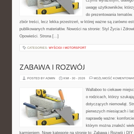
czymś wyrazistym, dlatego
uwagę użytkowników, którzy
do prezentowania tematów. 
zbiór treści, lecz lekka przestrzeń, w której ważne są zarówno es
publikowanych materiałów. Nowości na stronie: Styl Życia i Zdrowie
Opowieści. Strona […]
CATEGORIES:
WYŚCIGI I MOTORSPORT
ZABAWA I ROZWÓJ
POSTED BY ADMIN
KWI - 30 - 2026
MOŻLIWOŚĆ KOMENTOWA
Wallaboo to ciekawe miejsc
o rodzicach, którzy szukaj
dotyczących niemowląt. Str
pierwszych miesiącach i lat
naprawdę ważne: komforcie
którym można znaleźć wiel
karmieniem. Nowe kategorie na stronie to: Zabawa i Rozwój i DIY