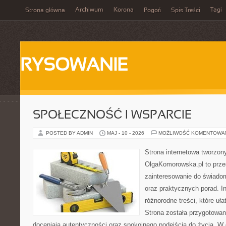
Archiwum
Korona
Tagi
Strona główna
Pogoń
Spis Treści
RYSOWANIE
SPOŁECZNOŚĆ I WSPARCIE
POSTED BY ADMIN
MAJ - 10 - 2026
MOŻLIWOŚĆ KOMENTOWA
Strona internetowa tworzon
OlgaKomorowska.pl to przes
zainteresowanie do świadom
oraz praktycznych porad. In
różnorodne treści, które uła
Strona została przygotowan
doceniają autentyczności oraz spokojnego podejścia do życia. W 