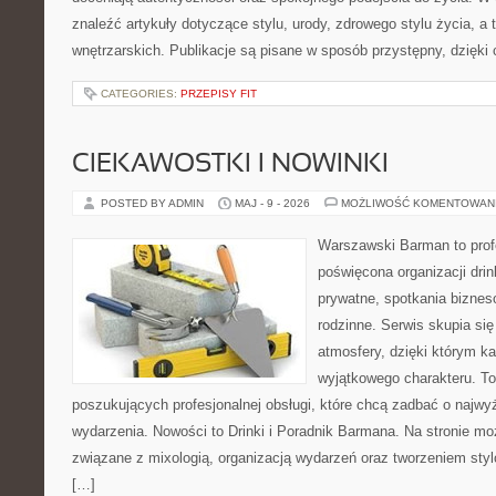
znaleźć artykuły dotyczące stylu, urody, zdrowego stylu życia, a t
wnętrzarskich. Publikacje są pisane w sposób przystępny, dzięk
CATEGORIES:
PRZEPISY FIT
CIEKAWOSTKI I NOWINKI
POSTED BY ADMIN
MAJ - 9 - 2026
MOŻLIWOŚĆ KOMENTOWAN
Warszawski Barman to profe
poświęcona organizacji dri
prywatne, spotkania biznes
rodzinne. Serwis skupia się
atmosfery, dzięki którym k
wyjątkowego charakteru. To
poszukujących profesjonalnej obsługi, które chcą zadbać o naj
wydarzenia. Nowości to Drinki i Poradnik Barmana. Na stronie m
związane z mixologią, organizacją wydarzeń oraz tworzeniem sty
[…]