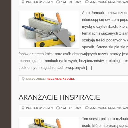
POSTED BY ADMIN
KWI - 20 - 2026
MOŻLIWOŚĆ KOMENTOWA
Auto Jarmark to nowoczesna
interesują się światem poj
myślą o czytelnikach, któr
tematach związanych z sam
szukają treści podanych w 
sposób. Strona skupia się 
fanów czterech kółek oraz osób obserwujących rozwój branży jes
technologiach, trendach rynkowych, bezpieczeństwie, ekologii, t
codziennych zagadnieniach związanych […]
CATEGORIES:
RECENZJE KSIĄŻEK
ARANŻACJE I INSPIRACJE
POSTED BY ADMIN
KWI - 17 - 2026
MOŻLIWOŚĆ KOMENTOWA
Ten serwis online to rozbudo
osób, które interesują się 