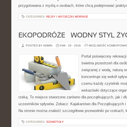
przygotowana z myślą o osobach, które chcą podejmować prakty
CATEGORIES:
REJSY I WYCIECZKI MORSKIE
EKOPODRÓŻE – WODNY STYL ŻY
POSTED BY ADMIN
KWI - 29 - 2026
MOŻLIWOŚĆ KOMENTOWA
Portal poświęcony rekreacj
świetna przestrzeń dla osób,
związanej z wodą, naturą o
koncentruje się wokół spły
czemu każdy czytelnik moż
wskazówki dotyczące organ
rzeką. To miejsce stworzone zarówno dla początkujących, jak i 
uczestników spływów. Zobacz: Kajakarstwo dla Początkujących i
Na stronie można znaleźć szczegółowe przewodniki po rzekach, k
CATEGORIES:
SZAMOTUŁY