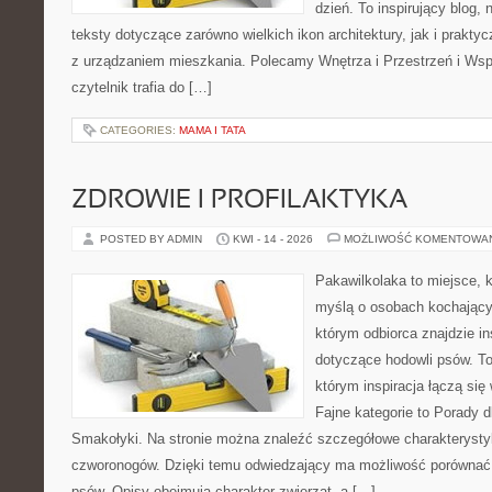
dzień. To inspirujący blog
teksty dotyczące zarówno wielkich ikon architektury, jak i prakt
z urządzaniem mieszkania. Polecamy Wnętrza i Przestrzeń i Wsp
czytelnik trafia do […]
CATEGORIES:
MAMA I TATA
ZDROWIE I PROFILAKTYKA
POSTED BY ADMIN
KWI - 14 - 2026
MOŻLIWOŚĆ KOMENTOWA
Pakawilkolaka to miejsce, k
myślą o osobach kochający
którym odbiorca znajdzie in
dotyczące hodowli psów. To 
którym inspiracja łączą się 
Fajne kategorie to Porady d
Smakołyki. Na stronie można znaleźć szczegółowe charakterysty
czworonogów. Dzięki temu odwiedzający ma możliwość porównać
psów. Opisy obejmują charakter zwierząt, a […]