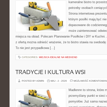
kameralne bistro to przestr
potrzeby osobach ceniącyc
Strona internetowa prezentu
którym posiłki mają być nie
dopasowane do codziennego 
może zainteresować odwie
miejsca na obiad. Polecam Planowanie Posiłków i DIY w Kuchni. 
z ofertą można odnieść wrażenie, że to bistro stawia na swobodę 
To nie jest przypadkowa […]
CATEGORIES:
MIEJSCA IDEALNE NA WEEKEND
TRADYCJE I KULTURA WSI
POSTED BY ADMIN
MAJ - 2 - 2026
MOŻLIWOŚĆ KOMENTOWAN
Madlennn to strona, które 
przemyślany punkt w sieci 
pomysłów. Już sama nazwa 