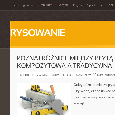
Archiwum
Korona
Tagi
Strona główna
Pogoń
Spis Treści
RYSOWANIE
POZNAJ RÓŻNICE MIĘDZY PŁYTĄ
KOMPOZYTOWĄ A TRADYCYJNĄ –
POSTED BY ADMIN
KWI - 26 - 2025
MOŻLIWOŚĆ KOMENTOWA
Odkryj różnice między płyt
Czy wiesz, czego unikać p
nasz najnowszy wpis na blo
więcej!