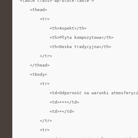
<table class="wp-block-table">
    <thead>
        <tr>
            <th>Aspekt</th>
            <th>Płyta kompozytowa</th>
            <th>Deska tradycyjna</th>
        </tr>
    </thead>
    <tbody>
        <tr>
            <td>Odporność na warunki atmosferyc
            <td>+++</td>
            <td>+</td>
        </tr>
        <tr>