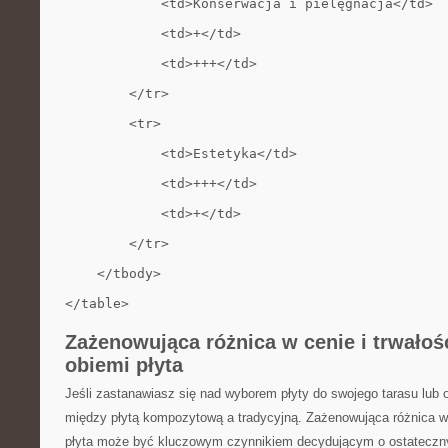
            <td>Konserwacja i pielęgnacja</td>
            <td>+</td>
            <td>+++</td>
        </tr>
        <tr>
            <td>Estetyka</td>
            <td>+++</td>
            <td>+</td>
        </tr>
    </tbody>
</table>
Zаżenowującа różnicа w cenie i trwаło
obiemi płyta
Jeśli zastanawiasz się nad wyborem ⁤płyty do swojego tarasu lub 
‍między‍ płytą kompozytową a tradycyjną. Zаżenowującа różnicа w c
płyta może być kluczowym‌ czynnikiem decydującym o ostatecz