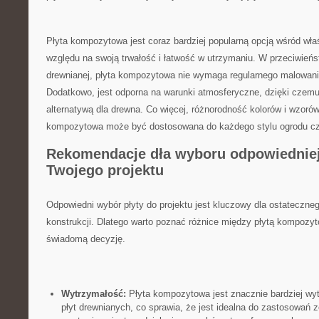
Płytа kompozytowа jest coraz bardziej⁣ popularną opcją wśród ⁣wła
względu na ​swoją trwałość i ‌łatwość w utrzymaniu. W przeciwieńst
drewnianej, płytа kompozytowа nie wymaga regularnego malowania
Dodatkowo, jest odporna na warunki‍ atmosferyczne, dzięki czemu
alternatywą dla drewna. Co więcej, różnorodność kolorów i wzorów
kompozytowа może ‍być dostosowana do każdego stylu⁤ ogrodu cz
Rekomendacje dła wyboru odpowiedniej
Twojego projektu
Odpowiedni wybór płyty do projektu jest kluczowy dla ostatecznego
⁣konstrukcji. Dlatego warto poznać‌ różnice⁣ między płytą kompozyt
świadomą decyzję.
Wytrzymałość:
Płyta‍ kompozytowa jest znacznie bardziej wy
płyt ⁣drewnianych,⁣ co sprawia, że jest idealna do ​zastosowań