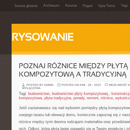
Archiwum
Korona
Tagi
Strona główna
Pogoń
Spis Treści
RYSOWANIE
POZNAJ RÓŻNICE MIĘDZY PŁYTĄ
KOMPOZYTOWĄ A TRADYCYJNĄ –
POSTED BY ADMIN
POSTED ON KWI - 26 - 2025
MOŻLIWOŚĆ 
WYŁĄCZONA
Tagi:
budownictwo
,
budownictwo płyty kompozytowej.
,
konstrukcj
kompozytowa
,
płyta tradycyjna
,
porady
,
remont
,
różnice
,
wykończ
Jeśli zastanawiasz się nad wyborem ⁢pomiędzy płytą ⁢kompozytow
swojego tarasu lub elewacji domu, koniecznie zapoznaj się z nas
różnice między tymi⁤ dwoma rodzajami materiałów oraz przedstawi
nich.​ Odkryj, która ‌płyta lepiej sprawdzi się w⁤ Twoim⁣ projekcie i