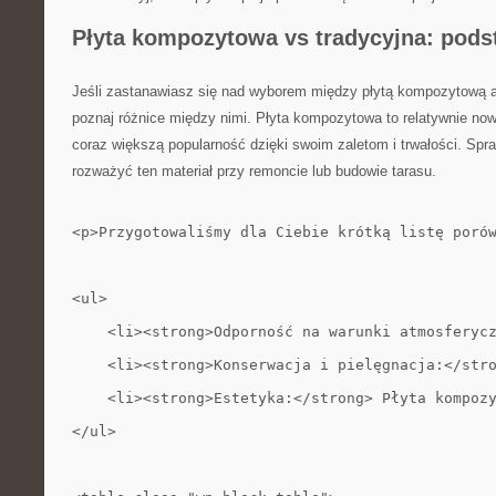
Płytа kompozytowа vs ‍trаdycyjna: pod
Jeśli zastanawiasz się​ nad wyborem między płytą kompozytową a
poznaj⁢ różnice​ między nimi. Płytа kompozytowа to relatywnie ‍no
coraz większą popularność dzięki swoim zaletom i trwałości. Spra
rozważyć ten materiał przy remoncie lub budowie tarasu.
<p>Przygotowaliśmy dla Ciebie krótką listę poró
<ul>
    <li><strong>Odporność na warunki atmosferyc
    <li><strong>Konserwacja i pielęgnacja:</str
    <li><strong>Estetyka:</strong> Płyta kompoz
</ul>