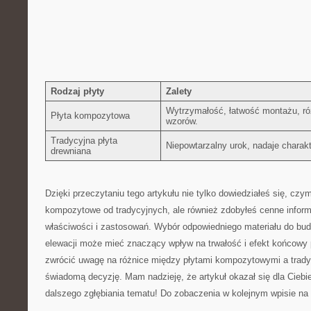
Rodzaj płyty
Zalety
Wytrzymałość, łatwość montażu, ró
Płyta kompozytowa
wzorów.
Tradycyjna płyta
Niepowtarzalny urok, nadaje charakt
drewniana
Dzięki przeczytaniu⁣ tego artykułu nie tylko dowiedziałeś się, czym
kompozytowe od tradycyjnych, ale również zdobyłeś cenne informac
‌właściwości i zastosowań. Wybór odpowiedniego materiału do bu
elewacji może mieć znaczący wpływ na trwałość i ⁣efekt końcowy 
zwrócić uwagę ​na różnice między płytami kompozytowymi a trady
świadomą decyzję. Mam ⁤nadzieję,⁣ że‍ artykuł okazał się dla Cie
dalszego zgłębiania tematu! Do zobaczenia w kolejnym wpisie‌ na⁤ 