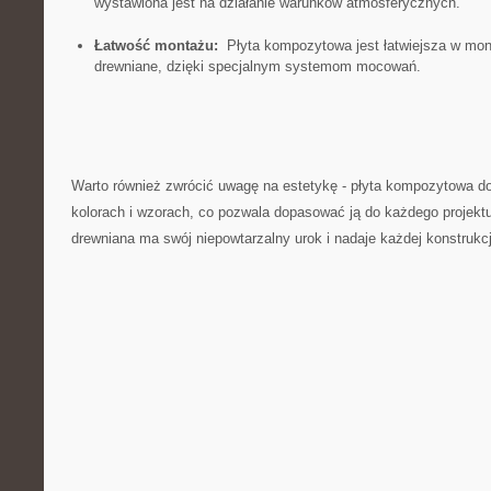
wystawiona ‌jest na działanie warunków atmosferycznych.
Łatwość montażu:
​ Płyta kompozytowa jest łatwiejsza w mont
drewniane, dzięki specjalnym systemom mocowań.
Warto również⁤ zwrócić uwagę na estetykę -​ płyta kompozytowa d
kolorach i wzorach, co pozwala dopasować ją do każdego projektu.
drewniana ma swój niepowtarzalny urok i nadaje każdej konstrukcj