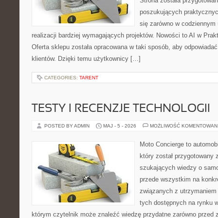
Strona została przygotowa
poszukujących praktycznyc
się zarówno w codziennym 
realizacji bardziej wymagających projektów. Nowości to AI w Prakt
Oferta sklepu została opracowana w taki sposób, aby odpowiadać
klientów. Dzięki temu użytkownicy […]
CATEGORIES:
TARENT
TESTY I RECENZJE TECHNOLOGII
POSTED BY ADMIN
MAJ - 5 - 2026
MOŻLIWOŚĆ KOMENTOWAN
Moto Concierge to automobi
który został przygotowany 
szukających wiedzy o samo
przede wszystkim na konk
związanych z utrzymaniem
tych dostępnych na rynku w
którym czytelnik może znaleźć wiedzę przydatne zarówno przed 