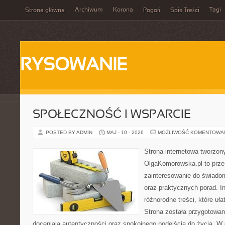
Archiwum
Korona
Tagi
Strona główna
Pogoń
Spis Treści
RYSOWANIE
SPOŁECZNOŚĆ I WSPARCIE
POSTED BY ADMIN
MAJ - 10 - 2026
MOŻLIWOŚĆ KOMENTOWA
Strona internetowa tworzon
OlgaKomorowska.pl to przes
zainteresowanie do świadom
oraz praktycznych porad. In
różnorodne treści, które uła
Strona została przygotowan
doceniają autentyczności oraz spokojnego podejścia do życia. W 