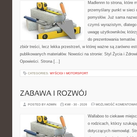
Madlennn to strona, które 
przemyślany punkt w sieci 
pomysłów. Już sama nazwa 
czymś wyrazistym, dlatego
uwagę użytkowników, którzy
do prezentowania tematów. 
zbiór treści, lecz lekka przestrzeń, w której ważne są zarówno es
publikowanych materiałów. Nowości na stronie: Styl Życia i Zdrowie
Opowieści. Strona […]
CATEGORIES:
WYŚCIGI I MOTORSPORT
ZABAWA I ROZWÓJ
POSTED BY ADMIN
KWI - 30 - 2026
MOŻLIWOŚĆ KOMENTOWA
Wallaboo to ciekawe miejsc
o rodzicach, którzy szukaj
dotyczących niemowląt. Str