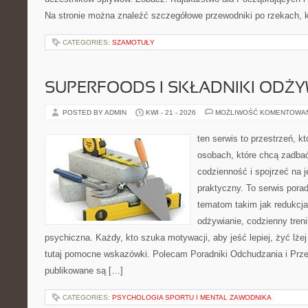
Na stronie można znaleźć szczegółowe przewodniki po rzekach, k
CATEGORIES:
SZAMOTUŁY
SUPERFOODS I SKŁADNIKI ODŻ
POSTED BY ADMIN
KWI - 21 - 2026
MOŻLIWOŚĆ KOMENTOWA
ten serwis to przestrzeń, k
osobach, które chcą zadbać
codzienność i spojrzeć na 
praktyczny. To serwis por
tematom takim jak redukcj
odżywianie, codzienny tren
psychiczna. Każdy, kto szuka motywacji, aby jeść lepiej, żyć lżej 
tutaj pomocne wskazówki. Polecam Poradniki Odchudzania i Przep
publikowane są […]
CATEGORIES:
PSYCHOLOGIA SPORTU I MENTAL ZAWODNIKA