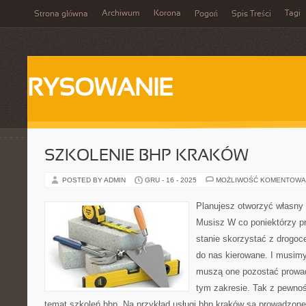
Archiwum
Korona
Tagi
Strona główna
Pogoń
Spis Treści
RYSOWANIE
SZKOLENIE BHP KRAKÓW
POSTED BY ADMIN
GRU - 16 - 2025
MOŻLIWOŚĆ KOMENTOWA
Planujesz otworzyć własny
Musisz W co poniektórzy p
stanie skorzystać z drogoce
do nas kierowane. I musim
muszą one pozostać prowa
tym zakresie. Tak z pewno
temat szkoleń bhp. Na przykład usługi bhp kraków są prowadzone