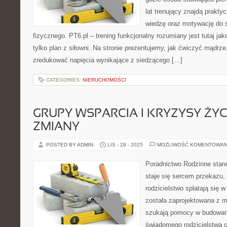
lat trenujący znajdą praktyc
wiedzę oraz motywację do 
fizycznego. PT6.pl – trening funkcjonalny rozumiany jest tutaj jak
tylko plan z siłowni. Na stronie prezentujemy, jak ćwiczyć mądrz
zredukować napięcia wynikające z siedzącego […]
CATEGORIES:
NIERUCHOMOŚCI
GRUPY WSPARCIA I KRYZYSY ŻYC
ZMIANY
POSTED BY ADMIN
LIS - 29 - 2025
MOŻLIWOŚĆ KOMENTOWAN
Poradnictwo Rodzinne stanow
staje się sercem przekazu, 
rodzicielstwo splatają się 
została zaprojektowana z m
szukają pomocy w budowaniu
świadomego rodzicielstwa 