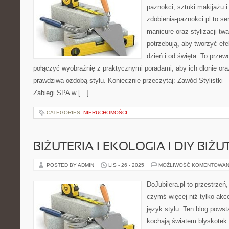
paznokci, sztuki makijażu 
zdobienia-paznokci.pl to se
manicure oraz stylizacji t
potrzebują, aby tworzyć efe
dzień i od święta. To przew
połączyć wyobraźnię z praktycznymi poradami, aby ich dłonie ora
prawdziwą ozdobą stylu. Koniecznie przeczytaj: Zawód Stylistki 
Zabiegi SPA w […]
CATEGORIES:
NIERUCHOMOŚCI
BIŻUTERIA I EKOLOGIA I DIY BIŻU
POSTED BY ADMIN
LIS - 26 - 2025
MOŻLIWOŚĆ KOMENTOWAN
DoJubilera.pl to przestrzeń,
czymś więcej niż tylko akc
język stylu. Ten blog powst
kochają światem błyskotek 