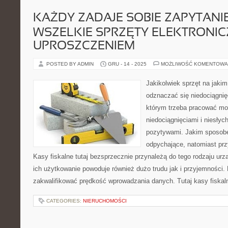
KAŻDY ZADAJE SOBIE ZAPYTANI
WSZELKIE SPRZĘTY ELEKTRONIC
UPROSZCZENIEM
POSTED BY ADMIN
GRU - 14 - 2025
MOŻLIWOŚĆ KOMENTOWA
Jakikolwiek sprzęt na jak
odznaczać się niedociągnię
którym trzeba pracować mo
niedociągnięciami i niesłyc
pozytywami. Jakim sposob
odpychające, natomiast przy
Kasy fiskalne tutaj bezsprzecznie przynależą do tego rodzaju ur
ich użytkowanie powoduje również dużo trudu jak i przyjemności
zakwalifikować prędkość wprowadzania danych. Tutaj kasy fiskal
CATEGORIES:
NIERUCHOMOŚCI