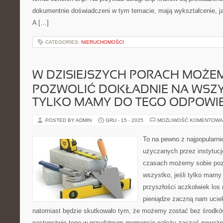
dokumentnie doświadczeni w tym temacie, mają wykształcenie, ja
A […]
CATEGORIES:
NIERUCHOMOŚCI
W DZISIEJSZYCH PORACH MOŻEM
POZWOLIĆ DOKŁADNIE NA WSZYS
TYLKO MAMY DO TEGO ODPOWI
POSTED BY ADMIN
GRU - 15 - 2025
MOŻLIWOŚĆ KOMENTOWA
To na pewno z najpopularn
użyczanych przez instytuc
czasach możemy sobie poz
wszystko, jeśli tylko mamy
przyszłości aczkolwiek los
pieniądze zaczną nam uciek
natomiast będzie skutkowało tym, że możemy zostać bez środk
następstwie tego w przydatnym momencie należy zacząć poważn