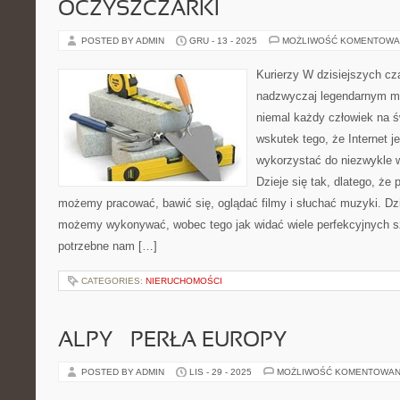
OCZYSZCZARKI
POSTED BY ADMIN
GRU - 13 - 2025
MOŻLIWOŚĆ KOMENTOWA
Kurierzy W dzisiejszych cza
nadzwyczaj legendarnym me
niemal każdy człowiek na św
wskutek tego, że Internet j
wykorzystać do niezwykle w
Dzieje się tak, dlatego, że
możemy pracować, bawić się, oglądać filmy i słuchać muzyki. Dzi
możemy wykonywać, wobec tego jak widać wiele perfekcyjnych sz
potrzebne nam […]
CATEGORIES:
NIERUCHOMOŚCI
ALPY – PERŁA EUROPY
POSTED BY ADMIN
LIS - 29 - 2025
MOŻLIWOŚĆ KOMENTOWAN