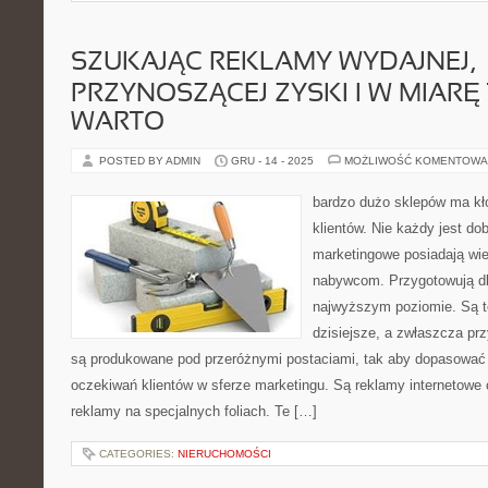
SZUKAJĄC REKLAMY WYDAJNEJ,
PRZYNOSZĄCEJ ZYSKI I W MIARĘ 
WARTO
POSTED BY ADMIN
GRU - 14 - 2025
MOŻLIWOŚĆ KOMENTOWA
bardzo dużo sklepów ma k
klientów. Nie każdy jest do
marketingowe posiadają wi
nabywcom. Przygotowują dl
najwyższym poziomie. Są t
dzisiejsze, a zwłaszcza pr
są produkowane pod przeróżnymi postaciami, tak aby dopasować 
oczekiwań klientów w sferze marketingu. Są reklamy internetowe 
reklamy na specjalnych foliach. Te […]
CATEGORIES:
NIERUCHOMOŚCI