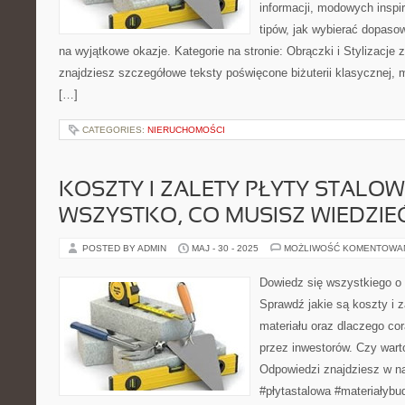
informacji, modowych inspir
tipów, jak wybierać dopaso
na wyjątkowe okazje. Kategorie na stronie: Obrączki i Stylizacje z
znajdziesz szczegółowe teksty poświęcone biżuterii klasycznej
[…]
CATEGORIES:
NIERUCHOMOŚCI
KOSZTY I ZALETY PŁYTY STALOWE
WSZYSTKO, CO MUSISZ WIEDZIE
POSTED BY ADMIN
MAJ - 30 - 2025
MOŻLIWOŚĆ KOMENTOWA
Dowiedz się wszystkiego o 
Sprawdź jakie są koszty i z
materiału oraz dlaczego cor
przez inwestorów. Czy wart
Odpowiedzi znajdziesz w n
#płytastalowa #materiałybu