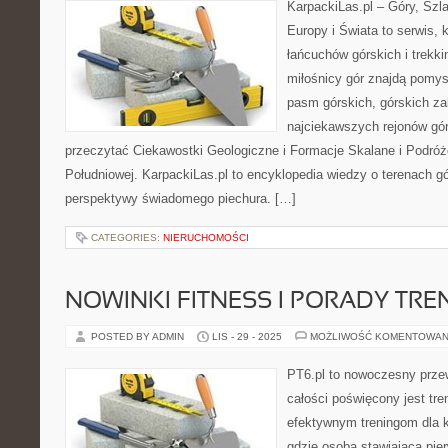
KarpackiLas.pl – Góry, Szl
Europy i Świata to serwis, 
łańcuchów górskich i trekki
miłośnicy gór znajdą pomys
pasm górskich, górskich z
najciekawszych rejonów gór
przeczytać Ciekawostki Geologiczne i Formacje Skalane i Podró
Południowej. KarpackiLas.pl to encyklopedia wiedzy o terenach g
perspektywy świadomego piechura. […]
CATEGORIES:
NIERUCHOMOŚCI
NOWINKI FITNESS I PORADY TR
POSTED BY ADMIN
LIS - 29 - 2025
MOŻLIWOŚĆ KOMENTOWAN
PT6.pl to nowoczesny przew
całości poświęcony jest tr
efektywnym treningom dla k
gdzie osoba stawiająca pier