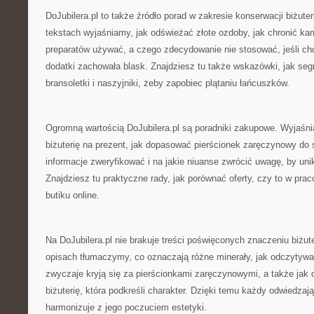
DoJubilera.pl to także źródło porad w zakresie konserwacji biżute
tekstach wyjaśniamy, jak odświeżać złote ozdoby, jak chronić kam
preparatów używać, a czego zdecydowanie nie stosować, jeśli ch
dodatki zachowała blask. Znajdziesz tu także wskazówki, jak seg
bransoletki i naszyjniki, żeby zapobiec plątaniu łańcuszków.
Ogromną wartością DoJubilera.pl są poradniki zakupowe. Wyjaśn
biżuterię na prezent, jak dopasować pierścionek zaręczynowy do st
informacje zweryfikować i na jakie niuanse zwrócić uwagę, by un
Znajdziesz tu praktyczne rady, jak porównać oferty, czy to w praco
butiku online.
Na DoJubilera.pl nie brakuje treści poświęconych znaczeniu biżu
opisach tłumaczymy, co oznaczają różne minerały, jak odczytywać
zwyczaje kryją się za pierścionkami zaręczynowymi, a także jak
biżuterię, która podkreśli charakter. Dzięki temu każdy odwiedza
harmonizuje z jego poczuciem estetyki.