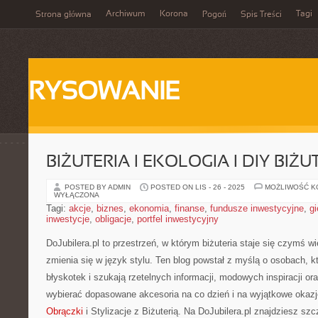
Archiwum
Korona
Tagi
Strona główna
Pogoń
Spis Treści
RYSOWANIE
BIŻUTERIA I EKOLOGIA I DIY BIŻU
POSTED BY ADMIN
POSTED ON LIS - 26 - 2025
MOŻLIWOŚĆ 
WYŁĄCZONA
Tagi:
akcje
,
biznes
,
ekonomia
,
finanse
,
fundusze inwestycyjne
,
gi
inwestycje
,
obligacje
,
portfel inwestycyjny
DoJubilera.pl to przestrzeń, w którym biżuteria staje się czymś w
zmienia się w język stylu. Ten blog powstał z myślą o osobach, 
błyskotek i szukają rzetelnych informacji, modowych inspiracji or
wybierać dopasowane akcesoria na co dzień i na wyjątkowe okazje
Obrączki
i Stylizacje z Biżuterią. Na DoJubilera.pl znajdziesz s