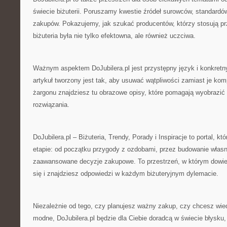
świecie biżuterii. Poruszamy kwestie źródeł surowców, standardó
zakupów. Pokazujemy, jak szukać producentów, którzy stosują pr
biżuteria była nie tylko efektowna, ale również uczciwa.
Ważnym aspektem DoJubilera.pl jest przystępny język i konkretn
artykuł tworzony jest tak, aby usuwać wątpliwości zamiast je ko
żargonu znajdziesz tu obrazowe opisy, które pomagają wyobrazić
rozwiązania.
DoJubilera.pl – Biżuteria, Trendy, Porady i Inspiracje to portal, 
etapie: od początku przygody z ozdobami, przez budowanie własne
zaawansowane decyzje zakupowe. To przestrzeń, w którym dowiesz
się i znajdziesz odpowiedzi w każdym biżuteryjnym dylemacie.
Niezależnie od tego, czy planujesz ważny zakup, czy chcesz wiedz
modne, DoJubilera.pl będzie dla Ciebie doradcą w świecie błysku, s