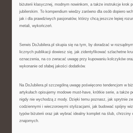
biżuterii klasycznej, modnym nowinkom, a także instrukcje krok 
jubilerskim. To kompendium wiedzy zarówno dla osób dopiero wc
jak i dla prawdziwych pasjonatów, którzy chcą jeszcze lepiej rozu
metali, wykończeń.
Serwis DoJubilera.pl skupia się na tym, by doradzać w rozsądnym
licznych publikacji dowiesz się, jak zidentyfikować szlachetne kr
oznaczenia, na co zwracać uwagę przy kupowaniu kolczyków ora
wykonanie od słabej jakości dodatków.
Na DoJubilera.pl szczególną uwagę poświęcono tendencjom w biż
artykułach opisujemy modowe must-have, krótkie serie, a także 
nigdy nie wychodzą z mody. Dzięki temu poznasz, jak sprytnie z
codziennymi i wieczorowymi stylizacjami, jak budować spójny w
typów biżuterii oraz jak wybrać idealny komplet na ślub, chrzciny
znajomych.