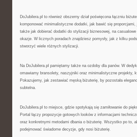
DoJubilera.pl to również obszerny dział poświęcona łączniu biżut
komponować minimalistyczne dodatki, jak bawić się proporcjami, 
także jak dobierać dodatki do stylizacji biznesowej, na casualow
okazje. W licznych poradach znajdziesz pomysły, jak z kilku p
stworzyć wiele różnych stylizacji.
Na DoJubilera.pl pamiętamy także na ozdoby dla panów. W dedy
omawiamy bransolety, naszyjniki oraz minimalistyczne projekty, kt
Pokazujemy, jak zestawiać męską biżuterię, by pozostała eleganc
subtelna.
DoJubilera.pl to miejsce, gdzie spotykają się zamiłowanie do pię
Portal łączy propozycje gotowych looków z informacjami techni
oraz konkretnymi metodami dbania o biżuterię. Wszystko po to, 
podejmować świadome decyzje, gdy nosi biżuterię.