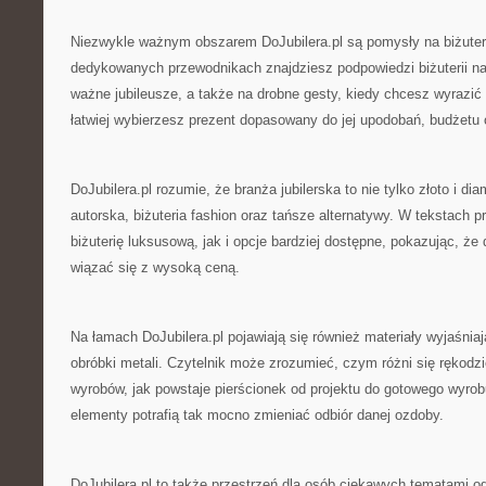
Niezwykle ważnym obszarem DoJubilera.pl są pomysły na biżuter
dedykowanych przewodnikach znajdziesz podpowiedzi biżuterii na
ważne jubileusze, a także na drobne gesty, kiedy chcesz wyrazi
łatwiej wybierzesz prezent dopasowany do jej upodobań, budżetu 
DoJubilera.pl rozumie, że branża jubilerska to nie tylko złoto i dia
autorska, biżuteria fashion oraz tańsze alternatywy. W tekstach 
biżuterię luksusową, jak i opcje bardziej dostępne, pokazując, że
wiązać się z wysoką ceną.
Na łamach DoJubilera.pl pojawiają się również materiały wyjaśni
obróbki metali. Czytelnik może zrozumieć, czym różni się rękodz
wyrobów, jak powstaje pierścionek od projektu do gotowego wyrob
elementy potrafią tak mocno zmieniać odbiór danej ozdoby.
DoJubilera.pl to także przestrzeń dla osób ciekawych tematami 