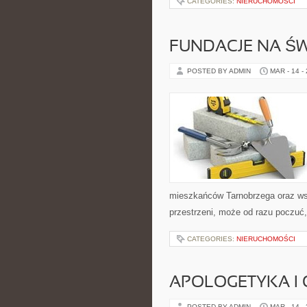
CATEGORIES:
NIERUCHOMOŚCI
FUNDACJE NA ŚW
POSTED BY ADMIN
MAR - 14 -
mieszkańców Tarnobrzega oraz wszys
przestrzeni, może od razu poczuć, 
CATEGORIES:
NIERUCHOMOŚCI
APOLOGETYKA I
POSTED BY ADMIN
MAR - 14 -