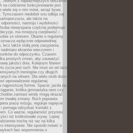
 Jednym z najważniejszych obszarów
h na codzienne funkcjonowanie jest
e wiele się o nim mówi, wciąż bywa
. Tymczasem niedobór snu odbija się
 samopoczuciu, ale także na
, odporności, nastroju i wydolności
Osoba niewyspana częściej podejmuje
ecyzje, ma mniejszą cierpliwość i
 sobie ze stresem. Dbanie o regularny
 oznacza wyłącznie odpowiedniej
n, lecz także stałą porę zasypiania,
e nadmiaru ekranów wieczorem i
arunków do odpoczynku. Czasem
ilka prostych zmian, aby zauważyć
awę jakości dnia. Kolejnym filarem
lu życia jest ruch. Nie musi on od razu
tensywnych treningów czy długich
anych na siłowni. Dla wielu osób dużo
est wprowadzenie regularnej
 najprostszej formie. Spacer, jazda na
ciąganie, krótka gimnastyka rano czy
schodów zamiast windy mogą okazać
em trwałej zmiany. Ruch poprawia
piera pracę mózgu, reguluje napięcie
 i pomaga odzyskać kontakt z
łem. Co ważne, regularność przynosi
yści niż krótkotrwałe zrywy. Lepiej
odziennie trochę niż raz na kilka
zo intensywnie. Nie sposób mówić o
wykach bez wspomnienia o