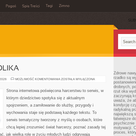
Tagi
Zimno
Pogoń
Spis Treści
SUB
OLIKA
Zdrowe nawyk
rzadko są w
MUNDUR
 2026
MOŻLIWOŚĆ KOMENTOWANIA
ZOSTAŁA WYŁĄCZONA
postanowieni
I
SYMBOLIKA
drobnych, po
Strona internetowa poświęcona harcerstwu to serwis, w
rzut oka wy
zaczynają ks
którym dziedzictwo spotyka się z aktualnym
uważa, że a
kondycję czy
spojrzeniem, a zamiłowanie do służby, przygody i
radykalną p
wychowania staje się podstawą każdego tekstu. To
największą s
łatwiejsze d
serwis tematyczny tworzony z myślą o osobach, które
psychicznie 
chcą lepiej zrozumieć świat harcerzy, poznać zasady tej
motywacji. C
proces, któr
ć, jak wielką rolę w życiu młodych ludzi odgrywają