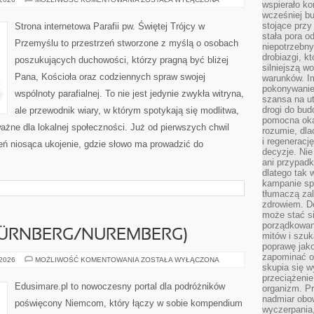
wspierało k
I
wcześniej b
OBRONA
WIARY
stojące przy
Strona internetowa Parafii pw. Świętej Trójcy w
stała pora o
Przemyślu to przestrzeń stworzone z myślą o osobach
niepotrzebny
drobiazgi, k
poszukujących duchowości, którzy pragną być bliżej
silniejszą w
Pana, Kościoła oraz codziennych spraw swojej
warunków. Im
pokonywanie
wspólnoty parafialnej. To nie jest jedynie zwykła witryna,
szansa na u
drogi do bud
ale przewodnik wiary, w którym spotykają się modlitwa,
pomocna okaz
ważne dla lokalnej społeczności. Już od pierwszych chwil
rozumie, dla
i regeneracj
eń niosąca ukojenie, gdzie słowo ma prowadzić do
decyzje. Nie
ani przypadk
dlatego tak 
kampanie spo
tłumaczą za
zdrowiem. D
może stać s
porządkowani
ÜRNBERG/NUREMBERG)
mitów i szuk
poprawę jak
zapominać o
NORYMBERGA
 2026
MOŻLIWOŚĆ KOMENTOWANIA
ZOSTAŁA WYŁĄCZONA
skupia się w
(NÜRNBERG/NUREMBERG)
przeciążeni
Edusimare.pl to nowoczesny portal dla podróżników
organizm. Pr
nadmiar obow
poświęcony Niemcom, który łączy w sobie kompendium
wyczerpania,