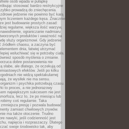
 Wiele osób wpada w pułapkę
próbując stosować bardzo restrykcyjne
 szybko prowadzą do zniechęcenia.
drowe jedzenie nie powinno być karą
nnym liczeniem każdego kęsa. Znacznie
ze jest budowanie prostych zasad:
dziej regularne, większa ilość warzyw,
 nawodnienie, ograniczanie nadmiaru
tworzonych produktów i uważność na
wdę służy organizmowi. Gdy jedzenie
yć źródłem chaosu, a zaczyna być
lementem dnia, łatwiej utrzymać
lepiej wsłuchiwać się w potrzeby ciała.
 również sposób myślenia o zmianie.
orzuca dobre postanowienia nie
są słabe, ale dlatego, że oczekują od
hmiastowych efektów. Jeśli po kilku
ygodniach nie widzą spektakularnej
ają, że wysiłek nie ma sensu.
rganizm i psychika potrzebują czasu.
i to proces, a nie jednorazowy
asem największym sukcesem nie jest
orfoza, lecz to, że po miesiącu lub
robimy coś regularnie. Taka
 zmniejsza presję i pozwala budować
amenty zamiast chwilowych zrywów.
nie ma także otoczenie. Trudno
re nawyki, jeśli codzienność jest
chu, napięcia i rozpraszaczy. Dlatego
czać swoje środowisko tak, aby