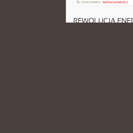
CATEGORIES:
NIERUCHOMOŚCI
REWOLUCJA ENE
FOTOWOLTAICZN
POSTED BY ADMIN
MAJ - 17 -
CATEGORIES:
POSTAWA U DZIECI 