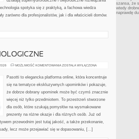
działają superhydrofobiczne i olejofobiczne rozwiązania
szansa, że s
 technologia spotyka się z praktyką, a fachowa wiedza
wtedy drobn
naprawdę du
 zarówno dla profesjonalistów, jak i dla właścicieli domów.
NOLOGICZNE
PREZENTY
 2026
MOŻLIWOŚĆ KOMENTOWANIA
ZOSTAŁA WYŁĄCZONA
TECHNOLOGICZNE
Pasotti to elegancka platforma online, która koncentruje
się na tematyce ekskluzywnych upominków i pokazuje,
że dobrze dobrany upominek może być czymś znacznie
więcej niż tylko przedmiotem. To przestrzeń stworzone
dla osób, które szukają pomysłów na wysmakowane
prezenty na różne okazje i dla różnych osób. Już od
ywem przewodnim jest tutaj jakość, a także przekonanie,
sady, lecz może przejawiać się w dopasowaniu, […]