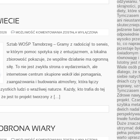
odżywianiu.
skrajności, 
diety, które
Tymczasem z
ani nieusta
IECIE
skuteczniejs
jedzenie bar
FUNDACJE
 2026
MOŻLIWOŚĆ KOMENTOWANIA
ZOSTAŁA WYŁĄCZONA
odpowiednie
NA
wysoko prze
ŚWIECIE
to, co napra
Sztab WOŚP Tarnobrzeg – Gramy z radością! to serwis,
przestaje b
w którym pomoc spotyka się z entuzjazmem, a lokalna
świadomym e
równowagę i 
zbiorowość pokazuje, że wspólne działanie ma ogromną
Istotny jest
siłę. To nie jest zwykła strona o wydarzeniach, ale
Wiele osób p
dlatego, że 
internetowe centrum skupione wokół idei pomagania,
siebie natyc
dniach czy t
zaangażowania i budowania atmosfery, która łączy
poprawy, uzn
tkich ludzi o wrażliwej naturze. Każdy, kto trafia do tej
Tymczasem o
Zdrowe nawyk
że jest to projekt tworzony z […]
projekt. Cz
szybka metam
dwóch nadal 
perspektywa
trwałe fund
Duże znacze
 OBRONA WIARY
utrzymać dob
pełna pośpie
warto uprasz
APOLOGETYKA
 2026
MOŻLIWOŚĆ KOMENTOWANIA
ZOSTAŁA WYŁĄCZONA