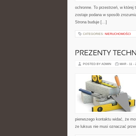
ochronne. To przestrzeń, w której
zostaje podana w sposób zrozumiały
Strona buduje […]
CATEGORIES:
NIERUCHOMOŚCI
PREZENTY TECH
POSTED BY ADMIN
MAR - 11 -
pierwszego kontaktu widać, że mot
że luksus nie musi oznaczać prze