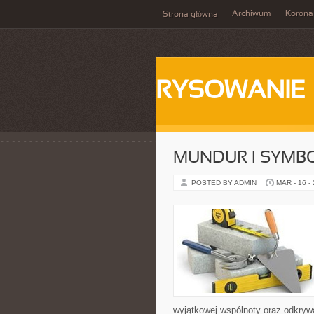
Archiwum
Korona
Strona główna
RYSOWANIE
MUNDUR I SYMB
POSTED BY ADMIN
MAR - 16 -
wyjątkowej wspólnoty oraz odkrywa