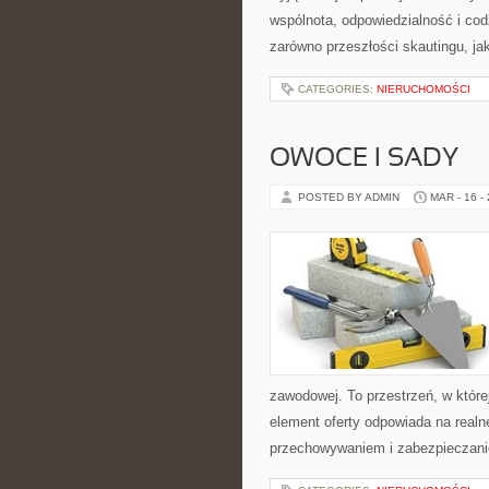
wspólnota, odpowiedzialność i cod
zarówno przeszłości skautingu, ja
CATEGORIES:
NIERUCHOMOŚCI
OWOCE I SADY
POSTED BY ADMIN
MAR - 16 -
zawodowej. To przestrzeń, w które
element oferty odpowiada na real
przechowywaniem i zabezpieczanie