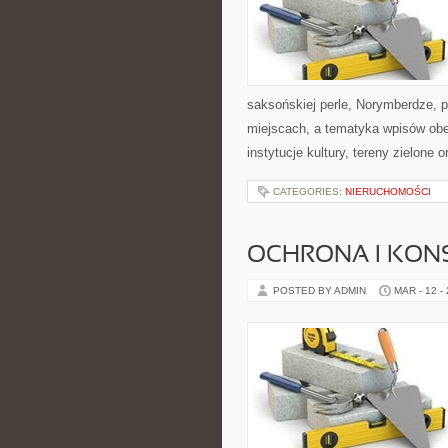
saksońskiej perle, Norymberdze, 
miejscach, a tematyka wpisów obe
instytucje kultury, tereny zielone 
CATEGORIES:
NIERUCHOMOŚCI
OCHRONA I KON
POSTED BY ADMIN
MAR - 12 -