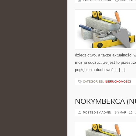
dziedzictwo, a także aktualności 
można odczuć, że jest to przestrz
pogłębienia duchowości. […]
CATEGORIES:
NIERUCHOMOŚCI
NORYMBERGA (N
POSTED BY ADMIN
MAR - 12 -