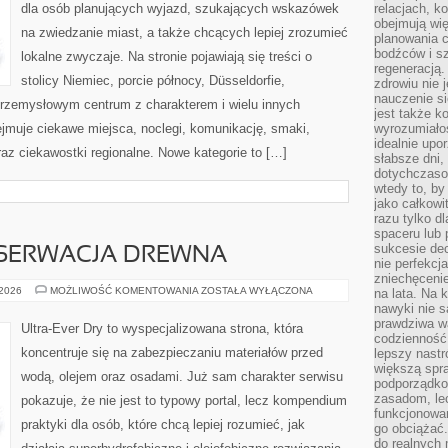
dla osób planujących wyjazd, szukających wskazówek
relacjach, k
obejmują wi
na zwiedzanie miast, a także chcących lepiej zrozumieć
planowania c
bodźców i s
lokalne zwyczaje. Na stronie pojawiają się treści o
regeneracją
stolicy Niemiec, porcie północy, Düsseldorfie,
zdrowiu nie j
nauczenie s
przemysłowym centrum z charakterem i wielu innych
jest także 
jmuje ciekawe miejsca, noclegi, komunikację, smaki,
wyrozumiałoś
idealnie up
oraz ciekawostki regionalne. Nowe kategorie to […]
słabsze dni,
dotychczasow
wtedy to, by
jako całkowi
razu tylko d
spaceru lub 
sukcesie dec
SERWACJA DREWNA
nie perfekcj
zniechęceni
OCHRONA
 2026
MOŻLIWOŚĆ KOMENTOWANIA
ZOSTAŁA WYŁĄCZONA
na lata. Na 
I
nawyki nie 
KONSERWACJA
prawdziwa wa
DREWNA
Ultra-Ever Dry to wyspecjalizowana strona, która
codzienność.
koncentruje się na zabezpieczaniu materiałów przed
lepszy nastr
większą spra
wodą, olejem oraz osadami. Już sam charakter serwisu
podporządko
zasadom, lec
pokazuje, że nie jest to typowy portal, lecz kompendium
funkcjonowan
praktyki dla osób, które chcą lepiej rozumieć, jak
go obciążać.
do realnych 