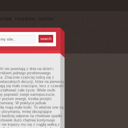
SCRIBE
FACEBOOK
TWITTER
i nie powstają z dnia na dzień i
ynikiem jednego przełomowego
a. Znacznie częściej rodzą się z
wtarzalnych decyzji, które na pierwszy
dają się mało znaczące, lecz z czasem
ztałtować całe życie. Wiele osób
by poprawić swoje samopoczucie,
 poziom energii, trzeba przejść
rzemianę. W praktyce jednak
iłę mają małe kroki. To właśnie one są
o utrzymania, mniej obciążające
i bardziej odporne na chwilowe spadki
złowiek dużo chętniej kontynuuje
y nie kojarzy mu się z ciągłą walką z