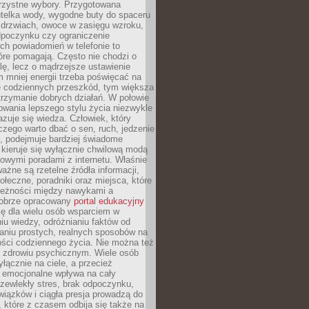
orzystne wybory. Przygotowana
utelka wody, wygodne buty do spaceru
 drzwiach, owoce w zasięgu wzroku,
dpoczynku czy ograniczenie
ch powiadomień w telefonie to
tóre pomagają. Często nie chodzi o
olę, lecz o mądrzejsze ustawienie
 mniej energii trzeba poświęcać na
 codziennych przeszkód, tym większa
trzymanie dobrych działań. W połowie
owania lepszego stylu życia niezwykle
uje się wiedza. Człowiek, który
czego warto dbać o sen, ruch, jedzenie
ę, podejmuje bardziej świadome
 kieruje się wyłącznie chwilową modą
owymi poradami z internetu. Właśnie
ważne są rzetelne źródła informacji,
łeczne, poradniki oraz miejsca, które
leżności między nawykami a
obrze opracowany
portal edukacyjny
ię dla wielu osób wsparciem w
u wiedzy, odróżnianiu faktów od
aniu prostych, realnych sposobów na
ości codziennego życia. Nie można też
 zdrowiu psychicznym. Wiele osób
yłącznie na ciele, a przecież
e emocjonalne wpływa na cały
zewlekły stres, brak odpoczynku,
iązków i ciągła presja prowadzą do
 które z czasem odbija się także na