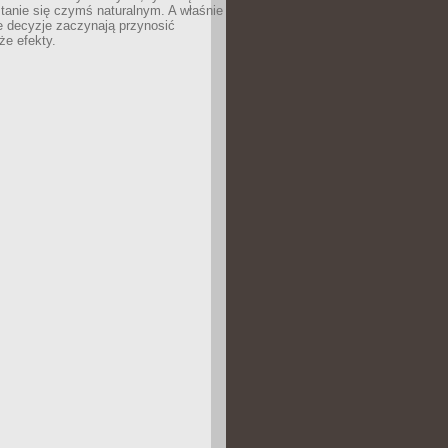
tanie się czymś naturalnym. A właśnie
e decyzje zaczynają przynosić
że efekty.