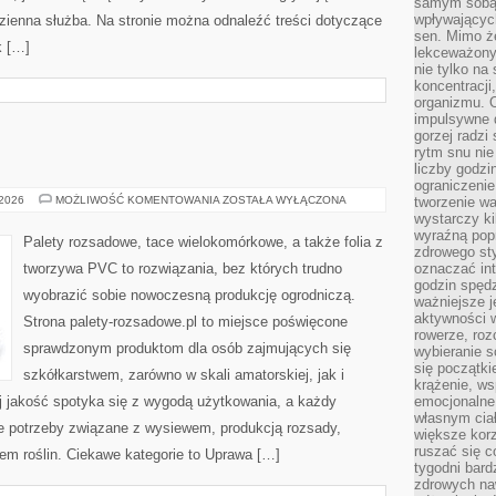
samym sobą.
wpływającyc
zienna służba. Na stronie można odnaleźć treści dotyczące
sen. Mimo ż
k […]
lekceważony
nie tylko na
koncentracji
organizmu. 
impulsywne d
gorzej radzi
rytm snu nie
liczby godzi
ograniczeni
OWOCE
 2026
MOŻLIWOŚĆ KOMENTOWANIA
ZOSTAŁA WYŁĄCZONA
tworzenie w
I
wystarczy k
SADY
wyraźną popr
Palety rozsadowe, tace wielokomórkowe, a także folia z
zdrowego sty
tworzywa PVC to rozwiązania, bez których trudno
oznaczać in
godzin spędz
wyobrazić sobie nowoczesną produkcję ogrodniczą.
ważniejsze j
aktywności w
Strona palety-rozsadowe.pl to miejsce poświęcone
rowerze, roz
sprawdzonym produktom dla osób zajmujących się
wybieranie 
się początki
szkółkarstwem, zarówno w skali amatorskiej, jak i
krążenie, ws
j jakość spotyka się z wygodą użytkowania, a każdy
emocjonalne
własnym cia
ne potrzeby związane z wysiewem, produkcją rozsady,
większe korz
ruszać się c
m roślin. Ciekawe kategorie to Uprawa […]
tygodni bard
zdrowych na