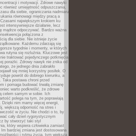
oncentracji i motywacji. Zdrowe nawyki
ęc również umiejętność odpuszczania,
zasu dla siebie, ograniczania nadmiaru
zukania równowagi między pracą a
. Czasami największym krokiem ku
est intensywniejsze działanie, lecz
ię mądrze odpoczywać. Bardzo ważna
konsekwencja połączona z
cią dla siebie. Nie istnieje życie
orządkowane. Każdemu zdarzają się
 gorsze tygodnie i momenty, w których
a rutyna się rozluźnia. Kluczowe jest
 nie traktować pojedynczego potknięcia
tej porażki. Zdrowy nawyk nie znika od
latego, że jednego dnia zabrakło
pojawił się mniej korzystny posiłek. O
yduje powrót do dobrego kierunku, a
a. Taka postawa chroni przed
em i pomaga budować trwałą zmianę
koniec warto podkreślić, że zdrowe
są celem samym w sobie. Ich
rtość polega na tym, że poprawiają
 Dzięki nim mamy więcej energii,
ój, większą odporność na stres i
wczość w życiu. Nie chodzi o to, by
wać cały dzień rygorystycznym
z by stworzyć taki styl
ia, który wspiera człowieka zamiast
 Im bardziej zmiana jest dostosowana
możliwości i rytmu życia, tym większa