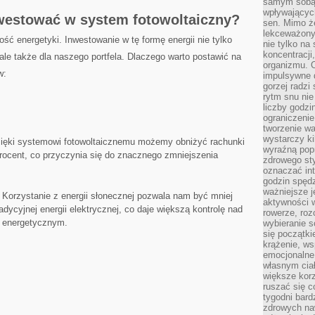
samym sobą.
wpływającyc
westować w​ system fotowoltaiczny?
sen. Mimo ż
lekceważony
ść energetyki. ‍Inwestowanie w tę formę energii nie tylko
nie tylko na
koncentracji
 ale także dla naszego portfela. Dlaczego warto postawić na
organizmu. 
w:
impulsywne d
gorzej radzi
rytm snu nie
liczby godzi
ograniczeni
tworzenie w
wystarczy k
ięki systemowi fotowoltaicznemu możemy obniżyć rachunki
wyraźną popr
⁢ procent, co przyczynia się⁣ do znacznego zmniejszenia
zdrowego sty
oznaczać in
godzin spędz
ważniejsze j
Korzystanie z energii słonecznej pozwala‍ nam być ‍mniej
aktywności w
dycyjnej energii elektrycznej, co ⁢daje większą kontrolę nad
rowerze, roz
energetycznym.
wybieranie 
się początki
krążenie, ws
emocjonalne
własnym cia
większe korz
ruszać się c
tygodni bard
zdrowych na