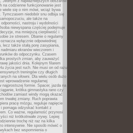
 Jednym z najważniejszych obszarów
h na codzienne funkcjonowanie jest
e wiele się o nim mówi, wciąż bywa
. Tymczasem niedobór snu odbija się
 samopoczuciu, ale także na
, odporności, nastroju i wydolności
Osoba niewyspana częściej podejmuje
ecyzje, ma mniejszą cierpliwość i
 sobie ze stresem. Dbanie o regularny
 oznacza wyłącznie odpowiedniej
n, lecz także stałą porę zasypiania,
e nadmiaru ekranów wieczorem i
arunków do odpoczynku. Czasem
ilka prostych zmian, aby zauważyć
awę jakości dnia. Kolejnym filarem
lu życia jest ruch. Nie musi on od razu
tensywnych treningów czy długich
anych na siłowni. Dla wielu osób dużo
est wprowadzenie regularnej
 najprostszej formie. Spacer, jazda na
ciąganie, krótka gimnastyka rano czy
schodów zamiast windy mogą okazać
em trwałej zmiany. Ruch poprawia
piera pracę mózgu, reguluje napięcie
 i pomaga odzyskać kontakt z
łem. Co ważne, regularność przynosi
yści niż krótkotrwałe zrywy. Lepiej
odziennie trochę niż raz na kilka
zo intensywnie. Nie sposób mówić o
wykach bez wspomnienia o