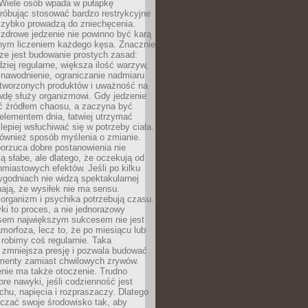
 Wiele osób wpada w pułapkę
próbując stosować bardzo restrykcyjne
 szybko prowadzą do zniechęcenia.
drowe jedzenie nie powinno być karą
nnym liczeniem każdego kęsa. Znacznie
ze jest budowanie prostych zasad:
dziej regularne, większa ilość warzyw,
 nawodnienie, ograniczanie nadmiaru
tworzonych produktów i uważność na
wdę służy organizmowi. Gdy jedzenie
yć źródłem chaosu, a zaczyna być
lementem dnia, łatwiej utrzymać
lepiej wsłuchiwać się w potrzeby ciała.
 również sposób myślenia o zmianie.
orzuca dobre postanowienia nie
są słabe, ale dlatego, że oczekują od
hmiastowych efektów. Jeśli po kilku
ygodniach nie widzą spektakularnej
ają, że wysiłek nie ma sensu.
rganizm i psychika potrzebują czasu.
i to proces, a nie jednorazowy
asem największym sukcesem nie jest
orfoza, lecz to, że po miesiącu lub
robimy coś regularnie. Taka
 zmniejsza presję i pozwala budować
amenty zamiast chwilowych zrywów.
nie ma także otoczenie. Trudno
re nawyki, jeśli codzienność jest
chu, napięcia i rozpraszaczy. Dlatego
czać swoje środowisko tak, aby