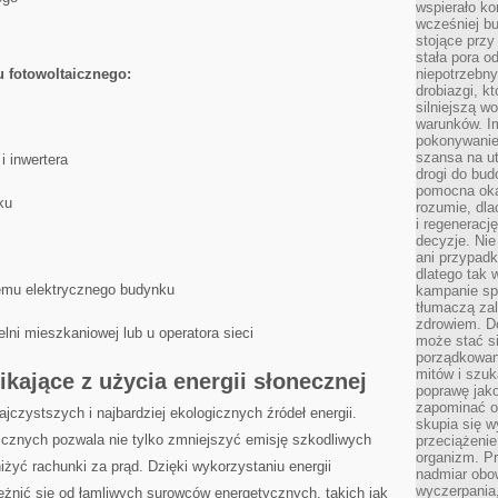
wspierało k
wcześniej b
stojące przy
stała pora o
 ⁣fotowoltaicznego:
niepotrzebny
drobiazgi, k
silniejszą w
warunków. Im
pokonywanie
szansa na u
i inwertera
drogi do bud
pomocna okaz
ku
rozumie, dla
i regeneracj
decyzje. Nie
ani przypadk
dlatego tak 
temu elektrycznego budynku
kampanie spo
tłumaczą za
zdrowiem. D
lni ‍mieszkaniowej lub​ u operatora ​sieci
może stać s
porządkowani
mitów i szuk
nikające z użycia energii słonecznej
poprawę jak
zapominać o
jczystszych​ i​ najbardziej ​ekologicznych źródeł energii.
skupia się w
icznych pozwala nie tylko zmniejszyć​ emisję​ szkodliwych
przeciążeni
organizm. Pr
żyć rachunki za ⁤prąd. Dzięki ‍wykorzystaniu energii
nadmiar obow
wyczerpania,
eżnić⁤ się od‌ łamliwych surowców energetycznych, takich jak