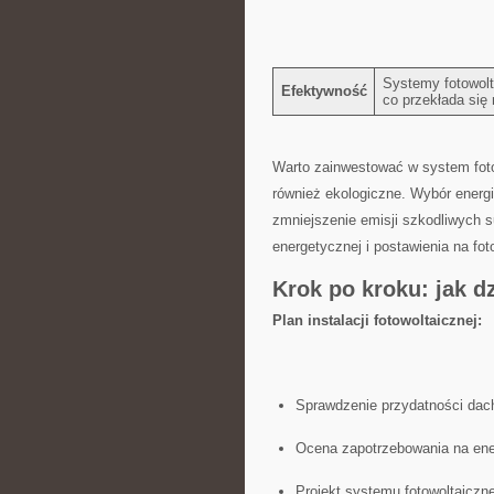
Systemy fotowolta
Efektywność
co przekłada się‍
Warto zainwestować w system ​fotow
również ekologiczne. Wybór energii
zmniejszenie⁢ emisji szkodliwych s
energetycznej i⁤ postawienia na foto
Krok po ⁢kroku: jak d
Plan⁢ instalacji fotowoltaicznej:
Sprawdzenie przydatności dach
Ocena zapotrzebowania na ene
Projekt systemu fotowoltaiczn