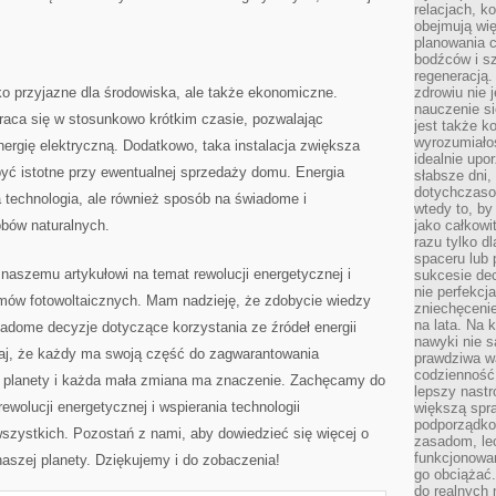
relacjach, k
obejmują wi
planowania c
bodźców i s
regeneracją
ko przyjazne ​dla środowiska, ale także ekonomiczne.
zdrowiu nie j
nauczenie s
aca ​się w ⁢stosunkowo krótkim czasie, pozwalając
jest także 
wyrozumiałoś
rgię elektryczną. ⁣Dodatkowo, ‌taka instalacja zwiększa
idealnie up
ć istotne⁢ przy ewentualnej sprzedaży ​domu. Energia​
słabsze dni,
dotychczasow
a technologia, ale również⁣ sposób na świadome i‌
wtedy to, by
bów⁤ naturalnych.
jako całkowi
razu tylko d
spaceru lub 
aszemu artykułowi na ‌temat rewolucji ⁤energetycznej i
sukcesie dec
nie perfekcj
w fotowoltaicznych. Mam ⁣nadzieję, że⁣ zdobycie ⁢wiedzy
zniechęceni
na lata. Na 
iadome​ decyzje dotyczące korzystania‍ ze źródeł‌ energii
nawyki nie 
taj,⁣ że każdy ma swoją część ‍do zagwarantowania
prawdziwa wa
codzienność.
planety i​ każda ⁣mała zmiana ⁢ma⁤ znaczenie. Zachęcamy do‌
lepszy nastr
rewolucji energetycznej i wspierania ⁣technologii
większą spra
podporządko
 wszystkich. Pozostań z nami, aby dowiedzieć się więcej o
zasadom, lec
funkcjonowan
aszej ​planety. Dziękujemy i do zobaczenia!
go obciążać.
do realnych 