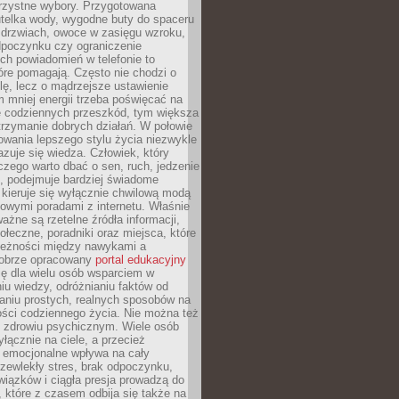
orzystne wybory. Przygotowana
utelka wody, wygodne buty do spaceru
 drzwiach, owoce w zasięgu wzroku,
dpoczynku czy ograniczenie
ch powiadomień w telefonie to
tóre pomagają. Często nie chodzi o
olę, lecz o mądrzejsze ustawienie
 mniej energii trzeba poświęcać na
 codziennych przeszkód, tym większa
trzymanie dobrych działań. W połowie
owania lepszego stylu życia niezwykle
uje się wiedza. Człowiek, który
czego warto dbać o sen, ruch, jedzenie
ę, podejmuje bardziej świadome
 kieruje się wyłącznie chwilową modą
owymi poradami z internetu. Właśnie
ważne są rzetelne źródła informacji,
łeczne, poradniki oraz miejsca, które
leżności między nawykami a
obrze opracowany
portal edukacyjny
ię dla wielu osób wsparciem w
u wiedzy, odróżnianiu faktów od
aniu prostych, realnych sposobów na
ości codziennego życia. Nie można też
 zdrowiu psychicznym. Wiele osób
yłącznie na ciele, a przecież
e emocjonalne wpływa na cały
zewlekły stres, brak odpoczynku,
iązków i ciągła presja prowadzą do
 które z czasem odbija się także na