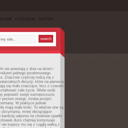
SCRIBE
FACEBOOK
TWITTER
i nie powstają z dnia na dzień i
ynikiem jednego przełomowego
a. Znacznie częściej rodzą się z
wtarzalnych decyzji, które na pierwszy
dają się mało znaczące, lecz z czasem
ztałtować całe życie. Wiele osób
by poprawić swoje samopoczucie,
 poziom energii, trzeba przejść
rzemianę. W praktyce jednak
iłę mają małe kroki. To właśnie one są
o utrzymania, mniej obciążające
i bardziej odporne na chwilowe spadki
złowiek dużo chętniej kontynuuje
y nie kojarzy mu się z ciągłą walką z