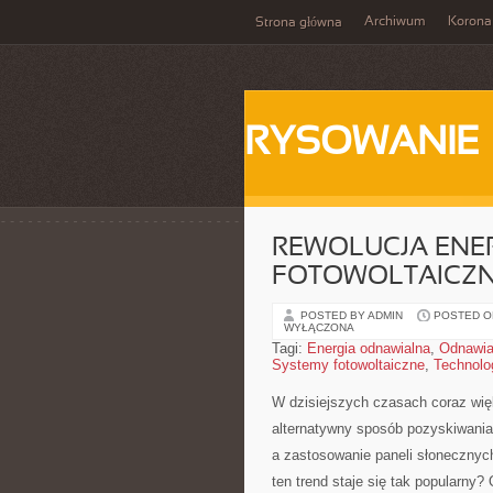
Archiwum
Korona
Strona główna
RYSOWANIE
REWOLUCJA ENE
FOTOWOLTAICZN
POSTED BY ADMIN
POSTED ON
WYŁĄCZONA
Tagi:
Energia odnawialna
,
Odnawial
Systemy fotowoltaiczne
,
Technolog
W dzisiejszych‌ czasach coraz⁤ wi
alternatywny sposób pozyskiwania⁢ 
a ⁣zastosowanie paneli słonecznych
ten trend staje się tak popularny