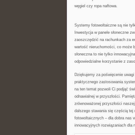
węgiel czy ‍ropa naftowa.
Systemy fotowoltaiczne są ​nie tyl
Inwestycja w panele słoneczne zwr
zaoszczędzić na rachunkach⁣ za ene
wartość nieruchomości, co ‌może by
słoneczna to ‌nie tylko​ innowacyjn
odpowiedzialne ⁢korzystanie z zaso
Dziękujemy za poświęcenie uwagi ⁢n
praktycznego zastosowania systemó
na ten temat pozwoli Ci⁣ podjąć św
odnawialnej ‍w przyszłości. Pamię
zrównoważonej przyszłości naszej 
dalszego ‌stawania się częścią tej 
fotowoltaicznych – dla dobra nas​
innowacyjnych rozwiązaniach dla n