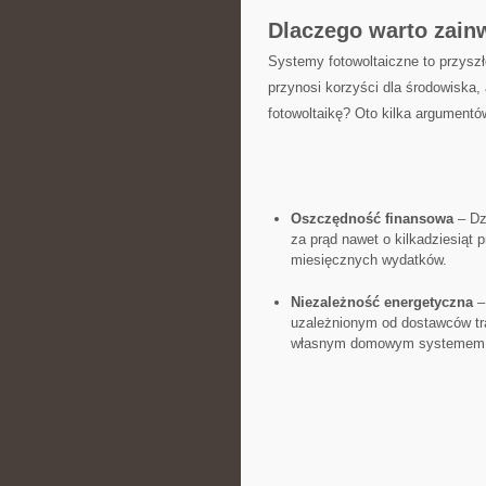
Dlaczego ‌warto zain
Systemy fotowoltaiczne to przyszło
przynosi korzyści dla ​środowiska,
fotowoltaikę? Oto kilka argumentó
Oszczędność finansowa
– Dz
za prąd ‍nawet o ​kilkadziesiąt
miesięcznych wydatków.
Niezależność⁣ energetyczna
– 
uzależnionym od ⁣dostawców tra
‍własnym domowym systemem 