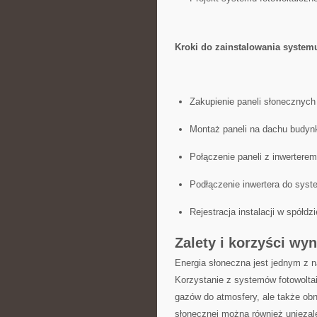
Kroki do zainstalowania systemu
Zakupienie paneli⁤ słonecznych 
Montaż ⁣paneli na dachu budyn
Połączenie paneli z⁣ inwerterem
Podłączenie inwertera do sys
Rejestracja instalacji w spółdzie
Zalety i​ korzyści wy
Energia słoneczna jest jednym​ z na
Korzystanie⁣ z systemów fotowolta
gazów do​ atmosfery, ale także obni
słonecznej można ​również uniezal