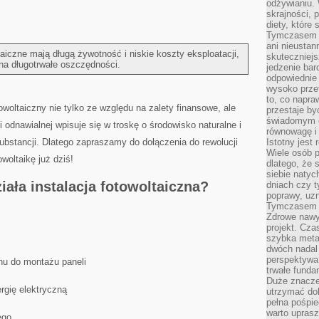
odżywianiu.
skrajności, 
diety, które
Tymczasem z
ani nieusta
iczne mają długą żywotność​ i ​niskie koszty eksploatacji, ​
skuteczniejs
 na długotrwałe⁤ oszczędności.
jedzenie bar
odpowiednie
wysoko prze
to, co napra
oltaiczny nie tylko ze względu na zalety finansowe, ⁢ale
przestaje b
świadomym e
 odnawialnej wpisuje ‌się w troskę o środowisko naturalne i
równowagę i 
ubstancji. Dlatego zapraszamy do dołączenia do rewolucji⁢
Istotny jest
Wiele osób p
woltaikę‍ już dziś!
dlatego, że 
siebie natyc
ziała instalacja fotowoltaiczna?
dniach czy t
poprawy, uzn
Tymczasem o
Zdrowe nawyk
projekt. Cz
szybka metam
dwóch nadal 
perspektywa
u do montażu ⁣paneli
trwałe fund
Duże znacze
rgię elektryczną
utrzymać dob
pełna pośpie
warto uprasz
ego