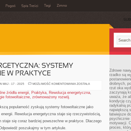
Tagi
Zimno
Pogoń
Spis Treści
SUB
RGETYCZNA: SYSTEMY
Zdrowe nawyk
E W PRAKTYCE
rzadko są w
postanowieni
drobnych, po
REWOLUCJA
 MAJ - 17 - 2025
MOŻLIWOŚĆ KOMENTOWANIA
ZOSTAŁA
ENERGETYCZNA:
rzut oka wy
SYSTEMY
zaczynają ks
ne źródła energii
,
Praktyka
,
Rewolucja energetyczna
,
FOTOWOLTAICZNE
uważa, że a
ie fotowoltaiczne
,
zrównoważony rozwój.
W
PRAKTYCE
kondycję czy
radykalną p
ększą popularność ⁢zyskują systemy fotowoltaiczne jako
największą s
energii. ⁤Rewolucja ​energetyczna staje się rzeczywistością,
łatwiejsze d
psychicznie 
 staje się ‍coraz​ bardziej ⁤powszechne⁣ w praktyce. Dlaczego
motywacji. C
proces, któr
? Odpowiedź poszukajmy w tym artykule.