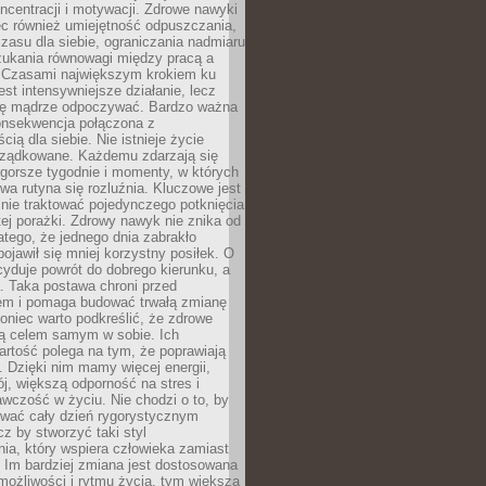
oncentracji i motywacji. Zdrowe nawyki
ęc również umiejętność odpuszczania,
zasu dla siebie, ograniczania nadmiaru
zukania równowagi między pracą a
. Czasami największym krokiem ku
est intensywniejsze działanie, lecz
ię mądrze odpoczywać. Bardzo ważna
konsekwencja połączona z
cią dla siebie. Nie istnieje życie
orządkowane. Każdemu zdarzają się
 gorsze tygodnie i momenty, w których
a rutyna się rozluźnia. Kluczowe jest
 nie traktować pojedynczego potknięcia
tej porażki. Zdrowy nawyk nie znika od
latego, że jednego dnia zabrakło
pojawił się mniej korzystny posiłek. O
yduje powrót do dobrego kierunku, a
a. Taka postawa chroni przed
em i pomaga budować trwałą zmianę
koniec warto podkreślić, że zdrowe
są celem samym w sobie. Ich
rtość polega na tym, że poprawiają
 Dzięki nim mamy więcej energii,
ój, większą odporność na stres i
wczość w życiu. Nie chodzi o to, by
wać cały dzień rygorystycznym
z by stworzyć taki styl
ia, który wspiera człowieka zamiast
 Im bardziej zmiana jest dostosowana
możliwości i rytmu życia, tym większa