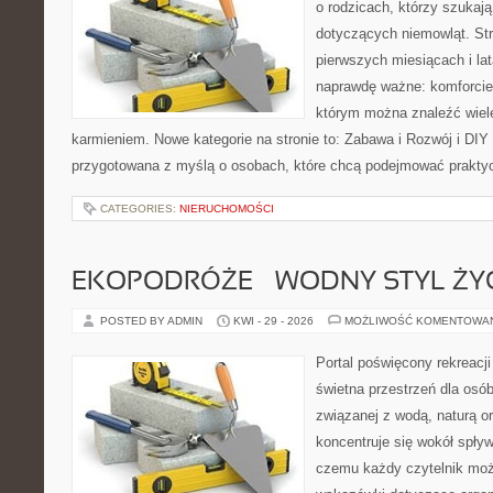
o rodzicach, którzy szukaj
dotyczących niemowląt. Str
pierwszych miesiącach i lat
naprawdę ważne: komforcie
którym można znaleźć wiel
karmieniem. Nowe kategorie na stronie to: Zabawa i Rozwój i DIY
przygotowana z myślą o osobach, które chcą podejmować prakty
CATEGORIES:
NIERUCHOMOŚCI
EKOPODRÓŻE – WODNY STYL ŻY
POSTED BY ADMIN
KWI - 29 - 2026
MOŻLIWOŚĆ KOMENTOWA
Portal poświęcony rekreacj
świetna przestrzeń dla osób,
związanej z wodą, naturą o
koncentruje się wokół spły
czemu każdy czytelnik moż