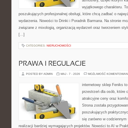
atmosfery, dzięki którym k
wyjątkowego charakteru. To
poszukujących profesjonalnej obsługi, które chcą zadbać o naj
wydarzenia. Nowości to Drinki i Poradnik Barmana. Na stronie m
związane z mixologią, organizacją wydarzeń oraz tworzeniem sty
[…]
CATEGORIES:
NIERUCHOMOŚCI
PRAWA I REGULACJE
POSTED BY ADMIN
MAJ - 7 - 2026
MOŻLIWOŚĆ KOMENTOWAN
internetowy sklep Feniks to
przestrzeń dla osób, które 
atrakcyjne ceny oraz komfor
Strona została przygotowa
poszukujących praktycznyc
się zarówno w codziennym 
realizacji bardziej wymagających projektów. Nowości to AI w Prakt