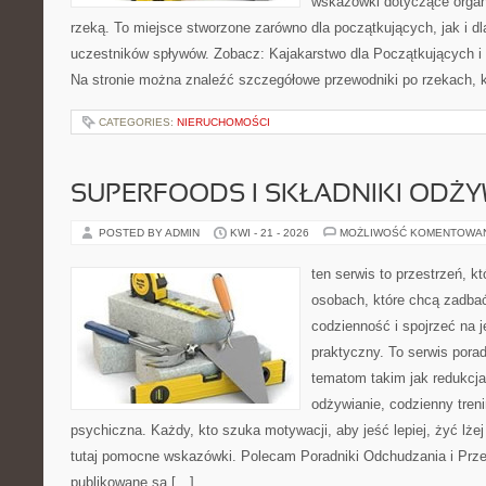
wskazówki dotyczące organ
rzeką. To miejsce stworzone zarówno dla początkujących, jak i 
uczestników spływów. Zobacz: Kajakarstwo dla Początkujących i
Na stronie można znaleźć szczegółowe przewodniki po rzekach, k
CATEGORIES:
NIERUCHOMOŚCI
SUPERFOODS I SKŁADNIKI ODŻ
POSTED BY ADMIN
KWI - 21 - 2026
MOŻLIWOŚĆ KOMENTOWA
ten serwis to przestrzeń, k
osobach, które chcą zadbać
codzienność i spojrzeć na 
praktyczny. To serwis por
tematom takim jak redukcj
odżywianie, codzienny tren
psychiczna. Każdy, kto szuka motywacji, aby jeść lepiej, żyć lżej 
tutaj pomocne wskazówki. Polecam Poradniki Odchudzania i Przep
publikowane są […]