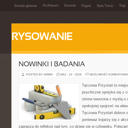
Archiwum
Korona
Tagi
Strona główna
Pogoń
Spis Treści
RYSOWANIE
NOWINKI I BADANIA
POSTED BY ADMIN
MAJ - 23 - 2026
MOŻLIWOŚĆ KOMENTOWA
Tęczowa Przystań to miejs
psychiczne spotyka się z 
strona tworzona z myślą o 
spokojniej spojrzeć na wła
Tęczowa Przystań dobrze o
ponieważ kojarzy się z akc
zaprasza do refleksji nad tym, co dzieje się w człowieku. Poleca