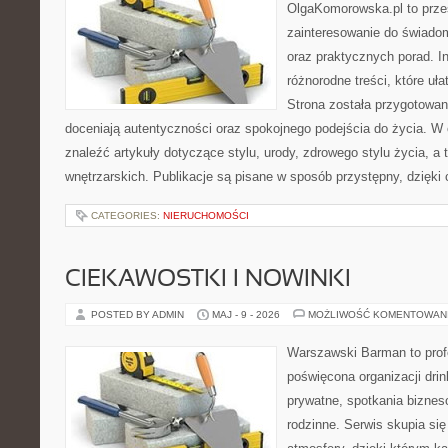
OlgaKomorowska.pl to przes
zainteresowanie do świadom
oraz praktycznych porad. In
różnorodne treści, które uła
Strona została przygotowan
doceniają autentyczności oraz spokojnego podejścia do życia. W 
znaleźć artykuły dotyczące stylu, urody, zdrowego stylu życia, a t
wnętrzarskich. Publikacje są pisane w sposób przystępny, dzięk
CATEGORIES:
NIERUCHOMOŚCI
CIEKAWOSTKI I NOWINKI
POSTED BY ADMIN
MAJ - 9 - 2026
MOŻLIWOŚĆ KOMENTOWAN
Warszawski Barman to profe
poświęcona organizacji dri
prywatne, spotkania biznes
rodzinne. Serwis skupia się