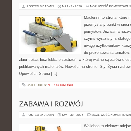
POSTED BY ADMIN
MAJ - 2 - 2026
MOŻLIWOŚĆ KOMENTOWAN
Madlennn to strona, które 
przemyślany punkt w sieci 
pomysłów. Już sama nazwa 
czymś wyrazistym, dlatego
uwagę użytkowników, którzy
do prezentowania tematów. 
zbiór treści, lecz lekka przestrzeń, w której ważne są zarówno es
publikowanych materiałów. Nowości na stronie: Styl Życia i Zdrowie
Opowieści. Strona […]
CATEGORIES:
NIERUCHOMOŚCI
ZABAWA I ROZWÓJ
POSTED BY ADMIN
KWI - 30 - 2026
MOŻLIWOŚĆ KOMENTOWA
Wallaboo to ciekawe miejsc