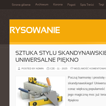
Archiwum
Korona
Tagi
Strona główna
Pogoń
Spis Treści
RYSOWANIE
SZTUKA STYLU SKANDYNAWSKI
UNIWERSALNE PIĘKNO
POSTED BY ADMIN
CZE - 11 - 2025
MOŻLIWOŚĆ KOMENTOWA
Poczuj harmonię i prostotę 
skandynawskiego! Uniwersal
coraz większą popularność 
jego magiczną moc już ter
#piękno