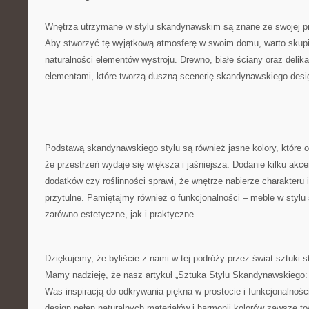
Wnętrza utrzymane w‌ stylu skandynawskim są znane ze swojej pr
⁤Aby​ stworzyć ⁢tę wyjątkową atmosferę w swoim​ domu,⁤ warto skupić
naturalności elementów wystroju. Drewno, białe ściany ​oraz deli
elementami, które tworzą duszną scenerię‌ skandynawskiego desi
Podstawą ​skandynawskiego stylu‌ są również‍ jasne kolory, które‌ od
że przestrzeń wydaje się większa i jaśniejsza. Dodanie kilku akce
dodatków czy roślinności sprawi, że wnętrze nabierze charakteru ‌i
przytulne. ‌Pamiętajmy⁢ również o funkcjonalności – meble w sty
zarówno​ estetyczne, jak i praktyczne.
Dziękujemy, że byliście z nami w tej podróży przez ⁣świat sztuki
Mamy nadzieję, że​ nasz artykuł‍ „Sztuka ‌Stylu Skandynawskiego:
Was inspiracją ​do⁣ odkrywania​ piękna w prostocie ‍i funkcjonalno
design pełen naturalnych ‌materiałów i⁤ harmonii kolorów zawsze 