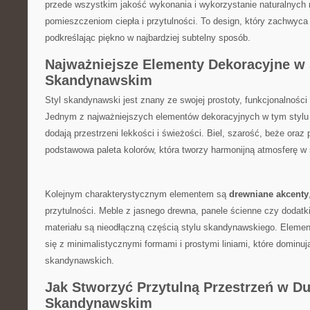
przede wszystkim jakość wykonania i wykorzystanie​ naturalnych m
pomieszczeniom ciepła i przytulności. To⁣ design, który zachwyca⁤ 
podkreślając piękno w najbardziej subtelny sposób.
Najważniejsze Elementy Dekoracyjne w 
Skandynawskim
Styl skandynawski jest znany ze ⁢swojej prostoty, funkcjonalności 
Jednym ‌z ⁤najważniejszych ⁢elementów ‍dekoracyjnych‌ w tym styl
dodają przestrzeni lekkości ‌i świeżości. Biel, szarość, beże⁤ oraz p
podstawowa paleta kolorów, ‍która⁢ tworzy⁣ harmonijną⁤ atmosferę 
Kolejnym charakterystycznym elementem są
drewniane ​akcenty
przytulności. Meble​ z jasnego drewna, panele ścienne czy dodatki
materiału są nieodłączną częścią stylu⁢ skandynawskiego. ⁣Element
się⁤ z⁤ minimalistycznymi formami i⁤ prostymi liniami,⁤ które dominu
skandynawskich.
Jak Stworzyć Przytulną ⁤Przestrzeń w ⁤
Skandynawskim