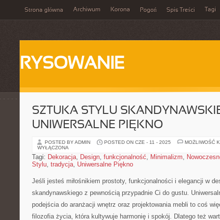
Archiwum
Korona
Tagi
Strona główna
Pogoń
Spis Treści
RYSOWANIE
SZTUKA STYLU SKANDYNAWSKI
UNIWERSALNE PIĘKNO
POSTED BY ADMIN
POSTED ON CZE - 11 - 2025
MOŻLIWOŚĆ 
WYŁĄCZONA
Tagi:
Dekoracja
,
Design
,
funkcjonalność
,
Minimalizm
,
Nowoczesn
Stylu
,
tradycja
,
Uniwersalne Piękno
Jeśli jesteś miłośnikiem prostoty, funkcjonalności i elegancji⁤ w⁤ des
skandynawskiego z ⁣pewnością ‍przypadnie Ci‍ do gustu. Uniwersal
podejścia do aranżacji wnętrz oraz projektowania mebli to coś⁤ więc
filozofia życia, która kultywuje harmonię i spokój.⁢ Dlatego też warto