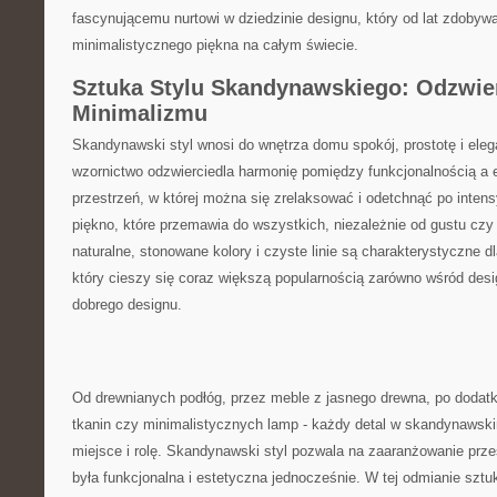
fascynującemu nurtowi w dziedzinie designu, który od lat zdobywa s
minimalistycznego piękna na całym świecie.
Sztuka ​Stylu Skandynawskiego: Odzwier
Minimalizmu
Skandynawski styl wnosi⁢ do wnętrza domu spokój, prostotę i eleg
⁤wzornictwo odzwierciedla harmonię pomiędzy funkcjonalnością a 
przestrzeń,‍ w której⁤ można się zrelaksować i odetchnąć po‌ inten
‌piękno, które przemawia do wszystkich, niezależnie od gustu czy
naturalne, stonowane‌ kolory i czyste ‌linie są charakterystyczne 
który ‌cieszy się coraz większą popularnością zarówno‌ wśród desi
⁢dobrego ​designu.
Od drewnianych podłóg, przez meble z jasnego⁢ drewna, po dodatk
‍tkanin czy minimalistycznych lamp ​- ⁢każdy ‌detal‌ w skandynaw
‌miejsce i rolę. Skandynawski styl pozwala na ⁤zaaranżowanie⁢ przes
była ⁤funkcjonalna i estetyczna jednocześnie. W tej odmianie sztuk