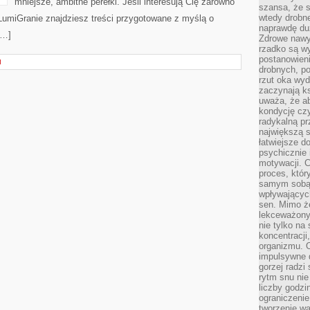
mniejsze, ambitne perełki. Jeśli interesują Cię zarówno
szansa, że s
wtedy drobn
a LumiGranie znajdziesz treści przygotowane z myślą o
naprawdę du
[…]
Zdrowe nawyk
rzadko są w
postanowieni
I
drobnych, po
rzut oka wy
zaczynają ks
uważa, że a
kondycję czy
radykalną p
największą s
łatwiejsze d
psychicznie 
motywacji. C
proces, któr
samym sobą.
wpływającyc
sen. Mimo ż
lekceważony
nie tylko na
koncentracji
organizmu. 
impulsywne d
gorzej radzi
rytm snu nie
liczby godzi
ograniczeni
tworzenie w