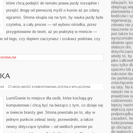
relacjach, k
które chcą podejść do tematu prawa jazdy rozsądnie i
obejmują wi
przejść drogę od pierwszej myśli o kursie aż po zdany
planowania c
bodźców i s
egzamin. Strona skupia się na tym, by nauka jazdy była
regeneracją
czytelna, a cały proces — od wyboru ośrodka, przez
zdrowiu nie j
nauczenie s
przygotowanie do teorii, aż po praktykę w mieście —
jest także 
wyrozumiałoś
ie od tego, czy dopiero zaczynasz i szukasz podstaw, czy
idealnie up
słabsze dni,
dotychczasow
wtedy to, by
EGIONALNA
jako całkowi
razu tylko d
spaceru lub 
sukcesie dec
WKA
nie perfekcj
zniechęceni
HOBBY
na lata. Na 
026
MOŻLIWOŚĆ KOMENTOWANIA
ZOSTAŁA WYŁĄCZONA
I
nawyki nie 
ROZRYWKA
prawdziwa wa
LumiGranie to miejsce dla osób, które kochają gry
codzienność.
lepszy nastr
komputerowe i chcą być na bieżąco z tym, co dzieje się
większą spra
w świecie branży gier. Strona powstała po to, aby w
podporządko
zasadom, lec
jednym punkcie zebrać testy, przewodniki, a także
funkcjonowan
newsy dotyczące tytułów – od wielkich premier po
go obciążać.
do realnych 