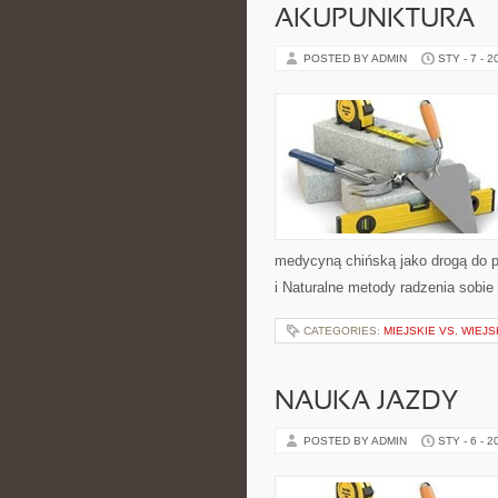
AKUPUNKTURA
POSTED BY ADMIN
STY - 7 - 2
medycyną chińską jako drogą do p
i Naturalne metody radzenia sobie 
CATEGORIES:
MIEJSKIE VS. WIEJ
NAUKA JAZDY
POSTED BY ADMIN
STY - 6 - 2