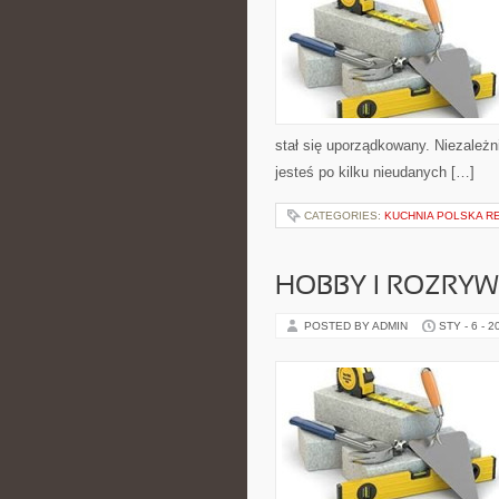
stał się uporządkowany. Niezależn
jesteś po kilku nieudanych […]
CATEGORIES:
KUCHNIA POLSKA R
HOBBY I ROZRY
POSTED BY ADMIN
STY - 6 - 2