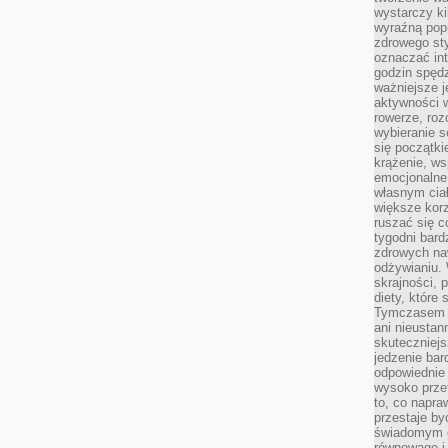
wystarczy k
wyraźną popr
zdrowego sty
oznaczać in
godzin spędz
ważniejsze j
aktywności w
rowerze, roz
wybieranie 
się początki
krążenie, ws
emocjonalne
własnym cia
większe korz
ruszać się c
tygodni bard
zdrowych na
odżywianiu.
skrajności, 
diety, które
Tymczasem z
ani nieusta
skuteczniejs
jedzenie bar
odpowiednie
wysoko prze
to, co napra
przestaje b
świadomym e
równowagę i 