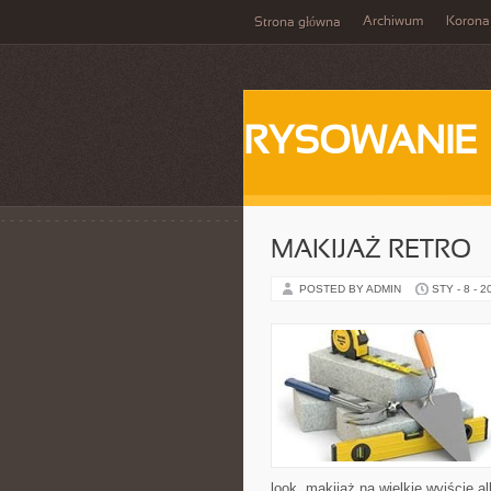
Archiwum
Korona
Strona główna
RYSOWANIE
MAKIJAŻ RETRO
POSTED BY ADMIN
STY - 8 - 2
look, makijaż na wielkie wyjście a