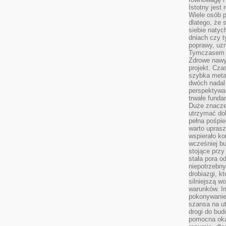
Istotny jest
Wiele osób p
dlatego, że 
siebie natyc
dniach czy t
poprawy, uzn
Tymczasem o
Zdrowe nawyk
projekt. Cz
szybka metam
dwóch nadal 
perspektywa
trwałe fund
Duże znacze
utrzymać dob
pełna pośpie
warto uprasz
wspierało k
wcześniej b
stojące przy
stała pora o
niepotrzebny
drobiazgi, k
silniejszą w
warunków. Im
pokonywanie
szansa na u
drogi do bud
pomocna okaz