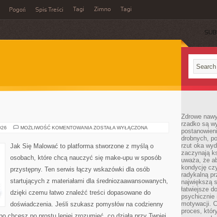
Tagi
Zimno
Tagi
Pogoń
Spis Treści
SUB
Zdrowe nawyk
rzadko są w
MAKIJAŻ
026
MOŻLIWOŚĆ KOMENTOWANIA
ZOSTAŁA WYŁĄCZONA
postanowieni
RETRO
drobnych, po
rzut oka wy
Jak Się Malować to platforma stworzone z myślą o
zaczynają ks
osobach, które chcą nauczyć się make-upu w sposób
uważa, że a
kondycję czy
przystępny. Ten serwis łączy wskazówki dla osób
radykalną p
startujących z materiałami dla średniozaawansowanych,
największą s
łatwiejsze d
dzięki czemu łatwo znaleźć treści dopasowane do
psychicznie 
motywacji. C
doświadczenia. Jeśli szukasz pomysłów na codzienny
proces, któr
lbo chcesz po prostu lepiej zrozumieć, co działa przy Twojej