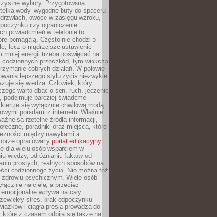
orzystne wybory. Przygotowana
utelka wody, wygodne buty do spaceru
 drzwiach, owoce w zasięgu wzroku,
dpoczynku czy ograniczenie
ch powiadomień w telefonie to
tóre pomagają. Często nie chodzi o
olę, lecz o mądrzejsze ustawienie
 mniej energii trzeba poświęcać na
 codziennych przeszkód, tym większa
trzymanie dobrych działań. W połowie
owania lepszego stylu życia niezwykle
uje się wiedza. Człowiek, który
czego warto dbać o sen, ruch, jedzenie
ę, podejmuje bardziej świadome
 kieruje się wyłącznie chwilową modą
owymi poradami z internetu. Właśnie
ważne są rzetelne źródła informacji,
łeczne, poradniki oraz miejsca, które
leżności między nawykami a
obrze opracowany
portal edukacyjny
ię dla wielu osób wsparciem w
u wiedzy, odróżnianiu faktów od
aniu prostych, realnych sposobów na
ości codziennego życia. Nie można też
 zdrowiu psychicznym. Wiele osób
yłącznie na ciele, a przecież
e emocjonalne wpływa na cały
zewlekły stres, brak odpoczynku,
iązków i ciągła presja prowadzą do
 które z czasem odbija się także na