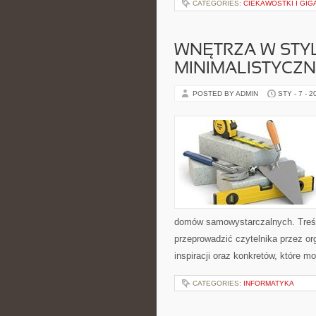
CATEGORIES:
CIEKAWOSTKI I GIG
WNĘTRZA W STY
MINIMALISTYCZ
POSTED BY ADMIN
STY - 7 - 2
domów samowystarczalnych. Treśc
przeprowadzić czytelnika przez or
inspiracji oraz konkretów, które 
CATEGORIES:
INFORMATYKA