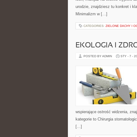
urodzie, znajdziesz tu konkret i 
Minimalizm w […]
CATEGORIES:
ZIELONE DACHY I 
EKOLOGIA I ZDR
POSTED BY ADMIN
STY - 7 - 2
wspierające ostrość widzenia, zna
kategorie to Chirurgia stomatologi
[…]