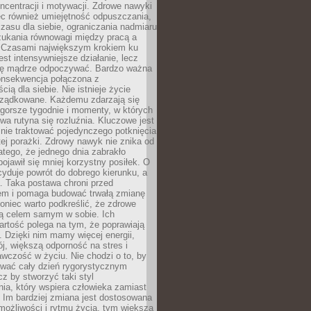
oncentracji i motywacji. Zdrowe nawyki
ęc również umiejętność odpuszczania,
zasu dla siebie, ograniczania nadmiaru
zukania równowagi między pracą a
. Czasami największym krokiem ku
est intensywniejsze działanie, lecz
ię mądrze odpoczywać. Bardzo ważna
konsekwencja połączona z
cią dla siebie. Nie istnieje życie
orządkowane. Każdemu zdarzają się
 gorsze tygodnie i momenty, w których
a rutyna się rozluźnia. Kluczowe jest
 nie traktować pojedynczego potknięcia
tej porażki. Zdrowy nawyk nie znika od
latego, że jednego dnia zabrakło
pojawił się mniej korzystny posiłek. O
yduje powrót do dobrego kierunku, a
a. Taka postawa chroni przed
em i pomaga budować trwałą zmianę
koniec warto podkreślić, że zdrowe
są celem samym w sobie. Ich
rtość polega na tym, że poprawiają
 Dzięki nim mamy więcej energii,
ój, większą odporność na stres i
wczość w życiu. Nie chodzi o to, by
wać cały dzień rygorystycznym
z by stworzyć taki styl
ia, który wspiera człowieka zamiast
 Im bardziej zmiana jest dostosowana
możliwości i rytmu życia, tym większa