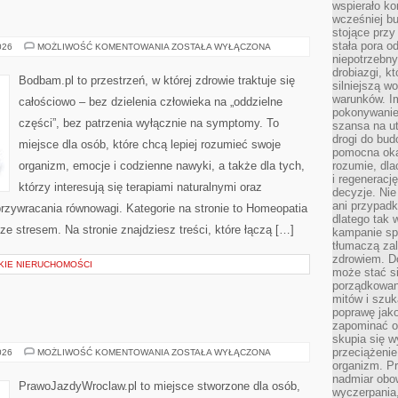
wspierało k
wcześniej b
stojące przy
stała pora o
AKUPUNKTURA
026
MOŻLIWOŚĆ KOMENTOWANIA
ZOSTAŁA WYŁĄCZONA
niepotrzebny
drobiazgi, k
Bodbam.pl to przestrzeń, w której zdrowie traktuje się
silniejszą w
warunków. Im
całościowo – bez dzielenia człowieka na „oddzielne
pokonywanie
części”, bez patrzenia wyłącznie na symptomy. To
szansa na u
drogi do bud
miejsce dla osób, które chcą lepiej rozumieć swoje
pomocna okaz
organizm, emocje i codzienne nawyki, a także dla tych,
rozumie, dla
i regeneracj
którzy interesują się terapiami naturalnymi oraz
decyzje. Nie
ani przypadk
rzywracania równowagi. Kategorie na stronie to Homeopatia
dlatego tak 
ze stresem. Na stronie znajdziesz treści, które łączą […]
kampanie spo
tłumaczą za
zdrowiem. D
SKIE NIERUCHOMOŚCI
może stać s
porządkowani
mitów i szuk
poprawę jak
zapominać o
skupia się w
przeciążeni
NAUKA
026
MOŻLIWOŚĆ KOMENTOWANIA
ZOSTAŁA WYŁĄCZONA
JAZDY
organizm. Pr
nadmiar obow
PrawoJazdyWroclaw.pl to miejsce stworzone dla osób,
wyczerpania,