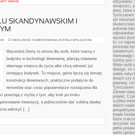
odżywianiu.
ANTY ŚWIATA
skrajności, 
diety, które
Tymczasem z
ani nieusta
LU SKANDYNAWSKIM I
skuteczniejs
NYM
jedzenie bar
odpowiednie
wysoko prze
WNĘTRZA
026
MOŻLIWOŚĆ KOMENTOWANIA
ZOSTAŁA WYŁĄCZONA
to, co napra
W
przestaje b
STYLU
SKANDYNAWSKIM
świadomym e
Mazurskie Domy to strona dla osób, które marzą o
I
równowagę i 
MINIMALISTYCZNYM
budynku w technologii drewnianej, planują stawianie
Istotny jest
Wiele osób p
własnego miejsca do życia albo chcą odnowić już
dlatego, że 
istniejący budynek. To miejsce, gdzie łączą się tematy
siebie natyc
dniach czy t
konstrukcji drewnianych, praktyczne podejście do
poprawy, uzn
Tymczasem o
remontów oraz coraz popularniejsze rozwiązania dla
Zdrowe nawyk
i powstają z myślą o tym, aby krok po kroku
projekt. Cz
szybka metam
ganizowanie inwestycji, a jednocześnie dać solidną dawkę
dwóch nadal 
można wdrożyć […]
perspektywa
trwałe fund
Duże znacze
utrzymać dob
pełna pośpie
warto uprasz