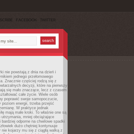
SCRIBE
FACEBOOK
TWITTER
i nie powstają z dnia na dzień i
ynikiem jednego przełomowego
a. Znacznie częściej rodzą się z
wtarzalnych decyzji, które na pierwszy
dają się mało znaczące, lecz z czasem
ztałtować całe życie. Wiele osób
by poprawić swoje samopoczucie,
 poziom energii, trzeba przejść
rzemianę. W praktyce jednak
iłę mają małe kroki. To właśnie one są
o utrzymania, mniej obciążające
i bardziej odporne na chwilowe spadki
złowiek dużo chętniej kontynuuje
y nie kojarzy mu się z ciągłą walką z