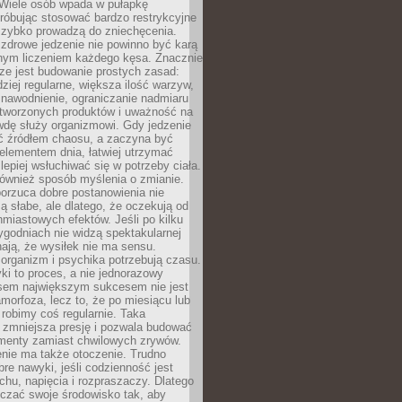
 Wiele osób wpada w pułapkę
próbując stosować bardzo restrykcyjne
 szybko prowadzą do zniechęcenia.
drowe jedzenie nie powinno być karą
nnym liczeniem każdego kęsa. Znacznie
ze jest budowanie prostych zasad:
dziej regularne, większa ilość warzyw,
 nawodnienie, ograniczanie nadmiaru
tworzonych produktów i uważność na
wdę służy organizmowi. Gdy jedzenie
yć źródłem chaosu, a zaczyna być
lementem dnia, łatwiej utrzymać
lepiej wsłuchiwać się w potrzeby ciała.
 również sposób myślenia o zmianie.
orzuca dobre postanowienia nie
są słabe, ale dlatego, że oczekują od
hmiastowych efektów. Jeśli po kilku
ygodniach nie widzą spektakularnej
ają, że wysiłek nie ma sensu.
rganizm i psychika potrzebują czasu.
i to proces, a nie jednorazowy
asem największym sukcesem nie jest
orfoza, lecz to, że po miesiącu lub
robimy coś regularnie. Taka
 zmniejsza presję i pozwala budować
amenty zamiast chwilowych zrywów.
nie ma także otoczenie. Trudno
re nawyki, jeśli codzienność jest
chu, napięcia i rozpraszaczy. Dlatego
czać swoje środowisko tak, aby