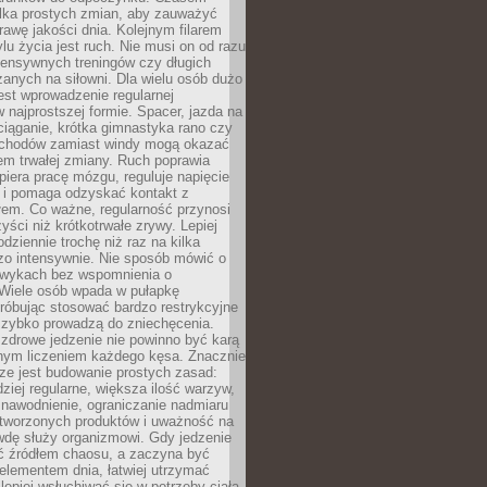
ilka prostych zmian, aby zauważyć
awę jakości dnia. Kolejnym filarem
lu życia jest ruch. Nie musi on od razu
tensywnych treningów czy długich
anych na siłowni. Dla wielu osób dużo
est wprowadzenie regularnej
 najprostszej formie. Spacer, jazda na
ciąganie, krótka gimnastyka rano czy
schodów zamiast windy mogą okazać
em trwałej zmiany. Ruch poprawia
piera pracę mózgu, reguluje napięcie
 i pomaga odzyskać kontakt z
łem. Co ważne, regularność przynosi
yści niż krótkotrwałe zrywy. Lepiej
odziennie trochę niż raz na kilka
zo intensywnie. Nie sposób mówić o
wykach bez wspomnienia o
 Wiele osób wpada w pułapkę
próbując stosować bardzo restrykcyjne
 szybko prowadzą do zniechęcenia.
drowe jedzenie nie powinno być karą
nnym liczeniem każdego kęsa. Znacznie
ze jest budowanie prostych zasad:
dziej regularne, większa ilość warzyw,
 nawodnienie, ograniczanie nadmiaru
tworzonych produktów i uważność na
wdę służy organizmowi. Gdy jedzenie
yć źródłem chaosu, a zaczyna być
lementem dnia, łatwiej utrzymać
lepiej wsłuchiwać się w potrzeby ciała.