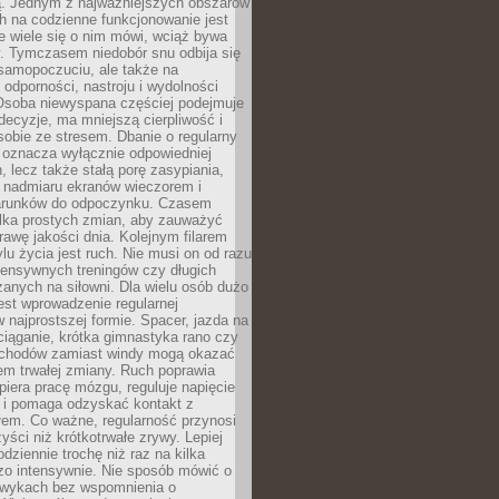
 Jednym z najważniejszych obszarów
h na codzienne funkcjonowanie jest
e wiele się o nim mówi, wciąż bywa
. Tymczasem niedobór snu odbija się
 samopoczuciu, ale także na
, odporności, nastroju i wydolności
Osoba niewyspana częściej podejmuje
ecyzje, ma mniejszą cierpliwość i
 sobie ze stresem. Dbanie o regularny
 oznacza wyłącznie odpowiedniej
n, lecz także stałą porę zasypiania,
e nadmiaru ekranów wieczorem i
arunków do odpoczynku. Czasem
ilka prostych zmian, aby zauważyć
awę jakości dnia. Kolejnym filarem
lu życia jest ruch. Nie musi on od razu
tensywnych treningów czy długich
anych na siłowni. Dla wielu osób dużo
est wprowadzenie regularnej
 najprostszej formie. Spacer, jazda na
ciąganie, krótka gimnastyka rano czy
schodów zamiast windy mogą okazać
em trwałej zmiany. Ruch poprawia
piera pracę mózgu, reguluje napięcie
 i pomaga odzyskać kontakt z
łem. Co ważne, regularność przynosi
yści niż krótkotrwałe zrywy. Lepiej
odziennie trochę niż raz na kilka
zo intensywnie. Nie sposób mówić o
wykach bez wspomnienia o