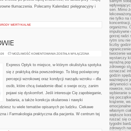
samym sobą.
wpływającyc
klarowne tłumaczenia. Polecamy Kalendarz pielęgnacyjny i
sen. Mimo ż
lekceważony
nie tylko na
koncentracji
OGRODY WERTYKALNE
organizmu. 
impulsywne d
gorzej radzi
rytm snu nie
OWIE
liczby godzi
ograniczeni
tworzenie w
EKOLOGIA
026
MOŻLIWOŚĆ KOMENTOWANIA
ZOSTAŁA WYŁĄCZONA
I
wystarczy k
ZDROWIE
wyraźną popr
Express Optyk to miejsce, w którym okulistyka spotyka
zdrowego sty
oznaczać in
się z praktyką dnia powszedniego. To blog poświęcony
godzin spędz
percepcji wzrokowej oraz kondycji narządu wzroku – dla
ważniejsze j
aktywności w
osób, które chcą świadomie dbać o swoje oczy, zanim
rowerze, roz
pojawi się dyskomfort. Jeśli interesuje Cię zapobieganie,
wybieranie 
się początki
badania, a także korekcja okularowa i nawyki
krążenie, ws
emocjonalne
jdziesz tu wiele tematów opisanych po ludzku. Ciekawe
własnym cia
czna i Farmakologia praktyczna dla pacjenta. W centrum tej
większe korz
ruszać się c
tygodni bard
zdrowych na