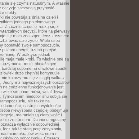
tanie się czymś naturalnym. A właśnie
e decyzje zaczynają przynosić
że efekty.
i nie powstają z dnia na dzień i
ynikiem jednego przełomowego
a. Znacznie częściej rodzą się z
wtarzalnych decyzji, które na pierwszy
dają się mało znaczące, lecz z czasem
ztałtować całe życie. Wiele osób
by poprawić swoje samopoczucie,
 poziom energii, trzeba przejść
rzemianę. W praktyce jednak
iłę mają małe kroki. To właśnie one są
o utrzymania, mniej obciążające
i bardziej odporne na chwilowe spadki
złowiek dużo chętniej kontynuuje
y nie kojarzy mu się z ciągłą walką z
 Jednym z najważniejszych obszarów
h na codzienne funkcjonowanie jest
e wiele się o nim mówi, wciąż bywa
. Tymczasem niedobór snu odbija się
 samopoczuciu, ale także na
, odporności, nastroju i wydolności
Osoba niewyspana częściej podejmuje
ecyzje, ma mniejszą cierpliwość i
 sobie ze stresem. Dbanie o regularny
 oznacza wyłącznie odpowiedniej
n, lecz także stałą porę zasypiania,
e nadmiaru ekranów wieczorem i
arunków do odpoczynku. Czasem