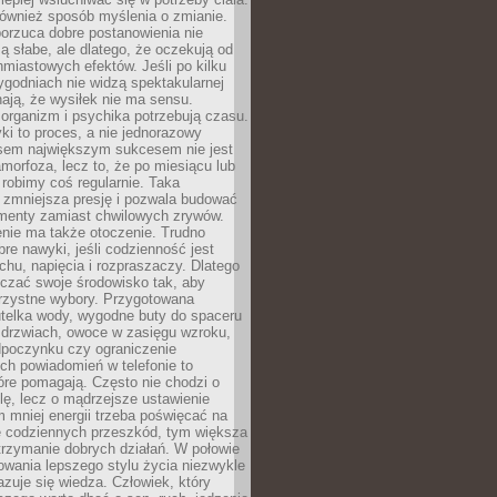
 również sposób myślenia o zmianie.
orzuca dobre postanowienia nie
są słabe, ale dlatego, że oczekują od
hmiastowych efektów. Jeśli po kilku
ygodniach nie widzą spektakularnej
ają, że wysiłek nie ma sensu.
rganizm i psychika potrzebują czasu.
i to proces, a nie jednorazowy
asem największym sukcesem nie jest
orfoza, lecz to, że po miesiącu lub
robimy coś regularnie. Taka
 zmniejsza presję i pozwala budować
amenty zamiast chwilowych zrywów.
nie ma także otoczenie. Trudno
re nawyki, jeśli codzienność jest
chu, napięcia i rozpraszaczy. Dlatego
czać swoje środowisko tak, aby
orzystne wybory. Przygotowana
utelka wody, wygodne buty do spaceru
 drzwiach, owoce w zasięgu wzroku,
dpoczynku czy ograniczenie
ch powiadomień w telefonie to
tóre pomagają. Często nie chodzi o
olę, lecz o mądrzejsze ustawienie
 mniej energii trzeba poświęcać na
 codziennych przeszkód, tym większa
trzymanie dobrych działań. W połowie
owania lepszego stylu życia niezwykle
uje się wiedza. Człowiek, który