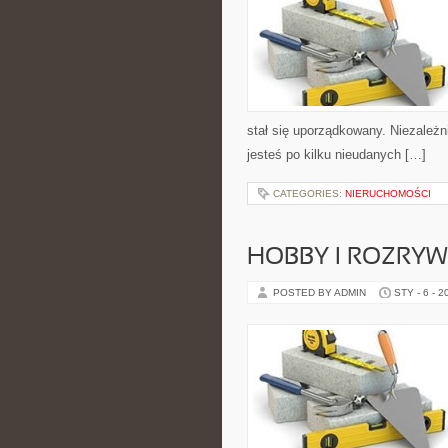
stał się uporządkowany. Niezależn
jesteś po kilku nieudanych […]
CATEGORIES:
NIERUCHOMOŚCI
HOBBY I ROZRY
POSTED BY ADMIN
STY - 6 - 2