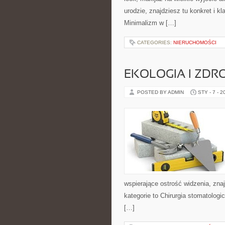
urodzie, znajdziesz tu konkret i 
Minimalizm w […]
CATEGORIES:
NIERUCHOMOŚCI
EKOLOGIA I ZDR
POSTED BY ADMIN
STY - 7 - 2
wspierające ostrość widzenia, zna
kategorie to Chirurgia stomatologi
[…]