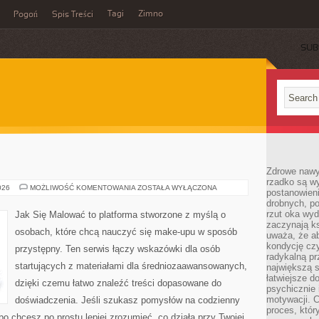
Tagi
Zimno
Pogoń
Spis Treści
SUB
Zdrowe nawyk
rzadko są w
MAKIJAŻ
026
MOŻLIWOŚĆ KOMENTOWANIA
ZOSTAŁA WYŁĄCZONA
postanowieni
RETRO
drobnych, po
rzut oka wy
Jak Się Malować to platforma stworzone z myślą o
zaczynają ks
osobach, które chcą nauczyć się make-upu w sposób
uważa, że a
kondycję czy
przystępny. Ten serwis łączy wskazówki dla osób
radykalną p
startujących z materiałami dla średniozaawansowanych,
największą s
łatwiejsze d
dzięki czemu łatwo znaleźć treści dopasowane do
psychicznie 
motywacji. C
doświadczenia. Jeśli szukasz pomysłów na codzienny
proces, któr
lbo chcesz po prostu lepiej zrozumieć, co działa przy Twojej