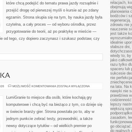
relacjach, k
które chcą podejść do tematu prawa jazdy rozsądnie i
obejmują wi
przejść drogę od pierwszej myśli o kursie aż po zdany
planowania c
bodźców i s
egzamin. Strona skupia się na tym, by nauka jazdy była
regeneracją
czytelna, a cały proces — od wyboru ośrodka, przez
zdrowiu nie j
nauczenie s
przygotowanie do teorii, aż po praktykę w mieście —
jest także 
wyrozumiałoś
ie od tego, czy dopiero zaczynasz i szukasz podstaw, czy
idealnie up
słabsze dni,
dotychczasow
wtedy to, by
jako całkowi
razu tylko d
spaceru lub 
sukcesie dec
WKA
nie perfekcj
zniechęceni
HOBBY
na lata. Na 
026
MOŻLIWOŚĆ KOMENTOWANIA
ZOSTAŁA WYŁĄCZONA
I
nawyki nie 
ROZRYWKA
prawdziwa wa
LumiGranie to miejsce dla osób, które kochają gry
codzienność.
lepszy nastr
komputerowe i chcą być na bieżąco z tym, co dzieje się
większą spra
w świecie branży gier. Strona powstała po to, aby w
podporządko
zasadom, lec
jednym punkcie zebrać testy, przewodniki, a także
funkcjonowan
newsy dotyczące tytułów – od wielkich premier po
go obciążać.
do realnych 