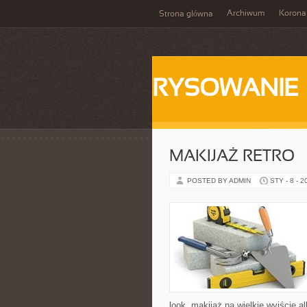
Archiwum
Korona
Strona główna
RYSOWANIE
MAKIJAŻ RETRO
POSTED BY ADMIN
STY - 8 - 2
look, makijaż na wielkie wyjście a