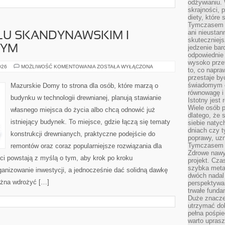
odżywianiu.
skrajności, 
diety, które
Tymczasem z
ani nieusta
LU SKANDYNAWSKIM I
skuteczniejs
NYM
jedzenie bar
odpowiednie
wysoko prze
WNĘTRZA
026
MOŻLIWOŚĆ KOMENTOWANIA
ZOSTAŁA WYŁĄCZONA
to, co napra
W
przestaje b
STYLU
SKANDYNAWSKIM
świadomym e
Mazurskie Domy to strona dla osób, które marzą o
I
równowagę i 
MINIMALISTYCZNYM
budynku w technologii drewnianej, planują stawianie
Istotny jest
Wiele osób p
własnego miejsca do życia albo chcą odnowić już
dlatego, że 
istniejący budynek. To miejsce, gdzie łączą się tematy
siebie natyc
dniach czy t
konstrukcji drewnianych, praktyczne podejście do
poprawy, uzn
Tymczasem o
remontów oraz coraz popularniejsze rozwiązania dla
Zdrowe nawyk
i powstają z myślą o tym, aby krok po kroku
projekt. Cz
szybka metam
ganizowanie inwestycji, a jednocześnie dać solidną dawkę
dwóch nadal 
można wdrożyć […]
perspektywa
trwałe fund
Duże znacze
utrzymać dob
pełna pośpie
warto uprasz