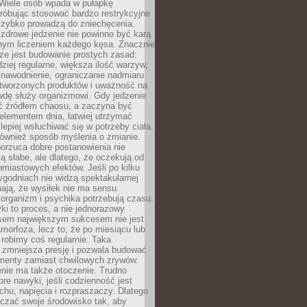
 Wiele osób wpada w pułapkę
próbując stosować bardzo restrykcyjne
 szybko prowadzą do zniechęcenia.
drowe jedzenie nie powinno być karą
nnym liczeniem każdego kęsa. Znacznie
ze jest budowanie prostych zasad:
dziej regularne, większa ilość warzyw,
 nawodnienie, ograniczanie nadmiaru
tworzonych produktów i uważność na
wdę służy organizmowi. Gdy jedzenie
yć źródłem chaosu, a zaczyna być
lementem dnia, łatwiej utrzymać
lepiej wsłuchiwać się w potrzeby ciała.
 również sposób myślenia o zmianie.
orzuca dobre postanowienia nie
są słabe, ale dlatego, że oczekują od
hmiastowych efektów. Jeśli po kilku
ygodniach nie widzą spektakularnej
ają, że wysiłek nie ma sensu.
rganizm i psychika potrzebują czasu.
i to proces, a nie jednorazowy
asem największym sukcesem nie jest
orfoza, lecz to, że po miesiącu lub
robimy coś regularnie. Taka
 zmniejsza presję i pozwala budować
amenty zamiast chwilowych zrywów.
nie ma także otoczenie. Trudno
re nawyki, jeśli codzienność jest
chu, napięcia i rozpraszaczy. Dlatego
czać swoje środowisko tak, aby