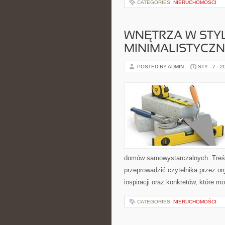
CATEGORIES:
NIERUCHOMOŚCI
WNĘTRZA W STY
MINIMALISTYCZ
POSTED BY ADMIN
STY - 7 - 2
domów samowystarczalnych. Treśc
przeprowadzić czytelnika przez or
inspiracji oraz konkretów, które 
CATEGORIES:
NIERUCHOMOŚCI