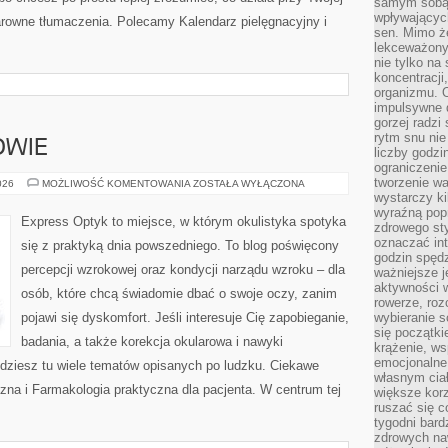
samym sobą.
wpływającyc
klarowne tłumaczenia. Polecamy Kalendarz pielęgnacyjny i
sen. Mimo ż
lekceważony
nie tylko na
koncentracji
organizmu. 
impulsywne d
gorzej radzi
rytm snu nie
OWIE
liczby godzi
ograniczeni
tworzenie w
EKOLOGIA
026
MOŻLIWOŚĆ KOMENTOWANIA
ZOSTAŁA WYŁĄCZONA
I
wystarczy k
ZDROWIE
wyraźną popr
Express Optyk to miejsce, w którym okulistyka spotyka
zdrowego sty
oznaczać in
się z praktyką dnia powszedniego. To blog poświęcony
godzin spędz
percepcji wzrokowej oraz kondycji narządu wzroku – dla
ważniejsze j
aktywności w
osób, które chcą świadomie dbać o swoje oczy, zanim
rowerze, roz
pojawi się dyskomfort. Jeśli interesuje Cię zapobieganie,
wybieranie 
się początki
badania, a także korekcja okularowa i nawyki
krążenie, ws
emocjonalne
jdziesz tu wiele tematów opisanych po ludzku. Ciekawe
własnym cia
czna i Farmakologia praktyczna dla pacjenta. W centrum tej
większe korz
ruszać się c
tygodni bard
zdrowych na