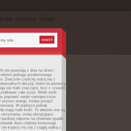
SCRIBE
FACEBOOK
TWITTER
i nie powstają z dnia na dzień i
ynikiem jednego przełomowego
a. Znacznie częściej rodzą się z
wtarzalnych decyzji, które na pierwszy
dają się mało znaczące, lecz z czasem
ztałtować całe życie. Wiele osób
by poprawić swoje samopoczucie,
 poziom energii, trzeba przejść
rzemianę. W praktyce jednak
iłę mają małe kroki. To właśnie one są
o utrzymania, mniej obciążające
i bardziej odporne na chwilowe spadki
złowiek dużo chętniej kontynuuje
y nie kojarzy mu się z ciągłą walką z