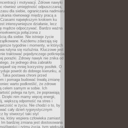
oncentracji i motywacji. Zdrowe nawyki
ęc również umiejętność odpuszczania,
zasu dla siebie, ograniczania nadmiaru
zukania równowagi między pracą a
. Czasami największym krokiem ku
est intensywniejsze działanie, lecz
ię mądrze odpoczywać. Bardzo ważna
konsekwencja połączona z
cią dla siebie. Nie istnieje życie
orządkowane. Każdemu zdarzają się
 gorsze tygodnie i momenty, w których
a rutyna się rozluźnia. Kluczowe jest
 nie traktować pojedynczego potknięcia
tej porażki. Zdrowy nawyk nie znika od
latego, że jednego dnia zabrakło
pojawił się mniej korzystny posiłek. O
yduje powrót do dobrego kierunku, a
a. Taka postawa chroni przed
em i pomaga budować trwałą zmianę
koniec warto podkreślić, że zdrowe
są celem samym w sobie. Ich
rtość polega na tym, że poprawiają
 Dzięki nim mamy więcej energii,
ój, większą odporność na stres i
wczość w życiu. Nie chodzi o to, by
wać cały dzień rygorystycznym
z by stworzyć taki styl
ia, który wspiera człowieka zamiast
 Im bardziej zmiana jest dostosowana
możliwości i rytmu życia, tym większa