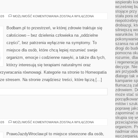
wspierało k
wcześniej b
stojące przy
stała pora o
AKUPUNKTURA
026
MOŻLIWOŚĆ KOMENTOWANIA
ZOSTAŁA WYŁĄCZONA
niepotrzebny
drobiazgi, k
Bodbam.pl to przestrzeń, w której zdrowie traktuje się
silniejszą w
warunków. Im
całościowo – bez dzielenia człowieka na „oddzielne
pokonywanie
części”, bez patrzenia wyłącznie na symptomy. To
szansa na u
drogi do bud
miejsce dla osób, które chcą lepiej rozumieć swoje
pomocna okaz
organizm, emocje i codzienne nawyki, a także dla tych,
rozumie, dla
i regeneracj
którzy interesują się terapiami naturalnymi oraz
decyzje. Nie
ani przypadk
rzywracania równowagi. Kategorie na stronie to Homeopatia
dlatego tak 
ze stresem. Na stronie znajdziesz treści, które łączą […]
kampanie spo
tłumaczą za
zdrowiem. D
może stać s
porządkowani
mitów i szuk
poprawę jak
zapominać o
skupia się w
przeciążeni
NAUKA
026
MOŻLIWOŚĆ KOMENTOWANIA
ZOSTAŁA WYŁĄCZONA
JAZDY
organizm. Pr
nadmiar obow
PrawoJazdyWroclaw.pl to miejsce stworzone dla osób,
wyczerpania,