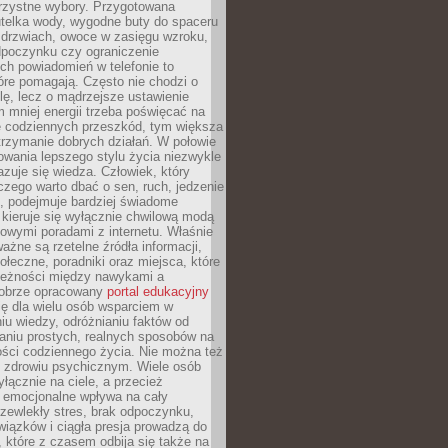
orzystne wybory. Przygotowana
utelka wody, wygodne buty do spaceru
 drzwiach, owoce w zasięgu wzroku,
dpoczynku czy ograniczenie
ch powiadomień w telefonie to
tóre pomagają. Często nie chodzi o
olę, lecz o mądrzejsze ustawienie
 mniej energii trzeba poświęcać na
 codziennych przeszkód, tym większa
trzymanie dobrych działań. W połowie
owania lepszego stylu życia niezwykle
uje się wiedza. Człowiek, który
czego warto dbać o sen, ruch, jedzenie
ę, podejmuje bardziej świadome
 kieruje się wyłącznie chwilową modą
owymi poradami z internetu. Właśnie
ważne są rzetelne źródła informacji,
łeczne, poradniki oraz miejsca, które
leżności między nawykami a
obrze opracowany
portal edukacyjny
ię dla wielu osób wsparciem w
u wiedzy, odróżnianiu faktów od
aniu prostych, realnych sposobów na
ości codziennego życia. Nie można też
 zdrowiu psychicznym. Wiele osób
yłącznie na ciele, a przecież
e emocjonalne wpływa na cały
zewlekły stres, brak odpoczynku,
iązków i ciągła presja prowadzą do
 które z czasem odbija się także na