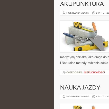
AKUPUNKTURA
POSTED BY ADMIN
STY - 7 - 2
medycyną chińską jako drogą do p
i Naturalne metody radzenia sobie 
CATEGORIES:
NIERUCHOMOŚCI
NAUKA JAZDY
POSTED BY ADMIN
STY - 6 - 2