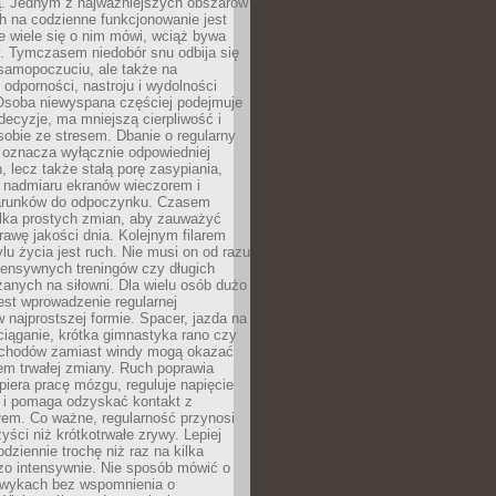
 Jednym z najważniejszych obszarów
h na codzienne funkcjonowanie jest
e wiele się o nim mówi, wciąż bywa
. Tymczasem niedobór snu odbija się
 samopoczuciu, ale także na
, odporności, nastroju i wydolności
Osoba niewyspana częściej podejmuje
ecyzje, ma mniejszą cierpliwość i
 sobie ze stresem. Dbanie o regularny
 oznacza wyłącznie odpowiedniej
n, lecz także stałą porę zasypiania,
e nadmiaru ekranów wieczorem i
arunków do odpoczynku. Czasem
ilka prostych zmian, aby zauważyć
awę jakości dnia. Kolejnym filarem
lu życia jest ruch. Nie musi on od razu
tensywnych treningów czy długich
anych na siłowni. Dla wielu osób dużo
est wprowadzenie regularnej
 najprostszej formie. Spacer, jazda na
ciąganie, krótka gimnastyka rano czy
schodów zamiast windy mogą okazać
em trwałej zmiany. Ruch poprawia
piera pracę mózgu, reguluje napięcie
 i pomaga odzyskać kontakt z
łem. Co ważne, regularność przynosi
yści niż krótkotrwałe zrywy. Lepiej
odziennie trochę niż raz na kilka
zo intensywnie. Nie sposób mówić o
wykach bez wspomnienia o