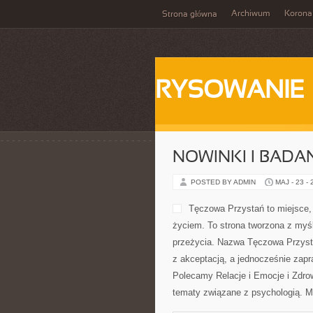
Archiwum
Korona
Strona główna
RYSOWANIE
NOWINKI I BADA
POSTED BY ADMIN
MAJ - 23 -
Tęczowa Przystań to miejsce,
życiem. To strona tworzona z myśl
przeżycia. Nazwa Tęczowa Przysta
z akceptacją, a jednocześnie zapra
Polecamy Relacje i Emocje i Zdro
tematy związane z psychologią. 