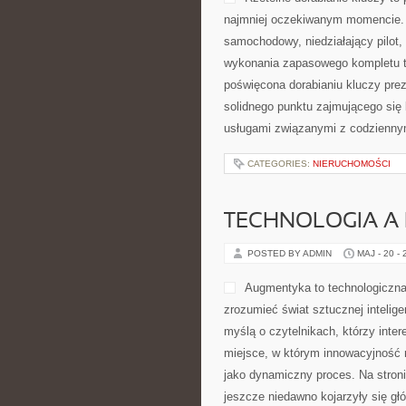
najmniej oczekiwanym momencie. 
samochodowy, niedziałający pilot
wykonania zapasowego kompletu to
poświęcona dorabianiu kluczy prez
solidnego punktu zajmującego si
usługami związanymi z codzienny
CATEGORIES:
NIERUCHOMOŚCI
TECHNOLOGIA A
POSTED BY ADMIN
MAJ - 20 -
Augmentyka to technologiczna 
zrozumieć świat sztucznej intelige
myślą o czytelnikach, którzy inte
miejsce, w którym innowacyjność n
jako dynamiczny proces. Na stron
jeszcze niedawno kojarzyły się gł