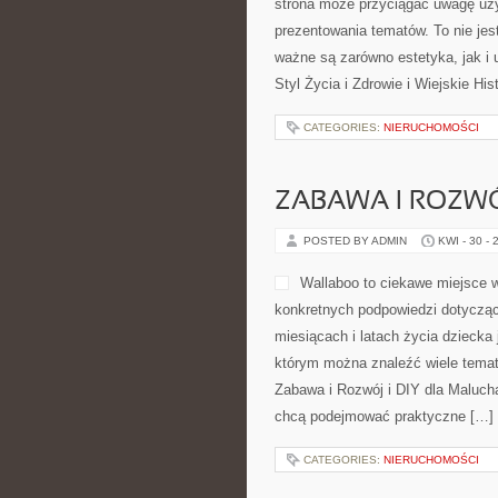
strona może przyciągać uwagę użyt
prezentowania tematów. To nie jest
ważne są zarówno estetyka, jak i 
Styl Życia i Zdrowie i Wiejskie His
CATEGORIES:
NIERUCHOMOŚCI
ZABAWA I ROZW
POSTED BY ADMIN
KWI - 30 - 
Wallaboo to ciekawe miejsce w
konkretnych podpowiedzi dotycząc
miesiącach i latach życia dziecka
którym można znaleźć wiele temat
Zabawa i Rozwój i DIY dla Maluch
chcą podejmować praktyczne […]
CATEGORIES:
NIERUCHOMOŚCI