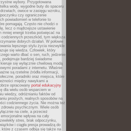
orzystne wybory. Przygotowana
utelka wody, wygodne buty do spaceru
 drzwiach, owoce w zasięgu wzroku,
dpoczynku czy ograniczenie
ch powiadomień w telefonie to
tóre pomagają. Często nie chodzi o
olę, lecz o mądrzejsze ustawienie
 mniej energii trzeba poświęcać na
 codziennych przeszkód, tym większa
trzymanie dobrych działań. W połowie
owania lepszego stylu życia niezwykle
uje się wiedza. Człowiek, który
czego warto dbać o sen, ruch, jedzenie
ę, podejmuje bardziej świadome
 kieruje się wyłącznie chwilową modą
owymi poradami z internetu. Właśnie
ważne są rzetelne źródła informacji,
łeczne, poradniki oraz miejsca, które
leżności między nawykami a
obrze opracowany
portal edukacyjny
ię dla wielu osób wsparciem w
u wiedzy, odróżnianiu faktów od
aniu prostych, realnych sposobów na
ości codziennego życia. Nie można też
 zdrowiu psychicznym. Wiele osób
yłącznie na ciele, a przecież
e emocjonalne wpływa na cały
zewlekły stres, brak odpoczynku,
iązków i ciągła presja prowadzą do
 które z czasem odbija się także na