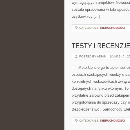
wymagających projektów. Nowości t
została opracowana w taki sposób
użytkownicy […]
CATEGORIES:
NIERUCHOMOŚCI
TESTY I RECENZJ
POSTED BY ADMIN
MAJ - 5 - 2
Moto Concierge to automobilow
osobach szukających wiedzy o sa
konkretnych wskazówkach związa
dostępnych na rynku wtórnym. To 
przydatne zarówno przed zakupem 
przygotowania do sprzedaży czy 
Bezpieczeństwo i Samochody Elek
CATEGORIES:
NIERUCHOMOŚCI