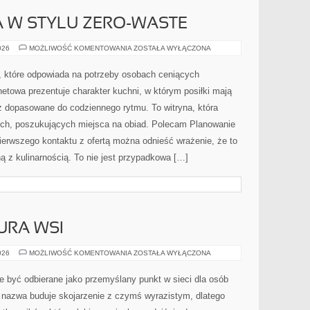
 W STYLU ZERO-WASTE
KUCHNIA
026
MOŻLIWOŚĆ KOMENTOWANIA
ZOSTAŁA WYŁĄCZONA
ŚWIATA
W
STYLU
ń, które odpowiada na potrzeby osobach ceniących
ZERO-
WASTE
netowa prezentuje charakter kuchni, w którym posiłki mają
ż dopasowane do codziennego rytmu. To witryna, która
ch, poszukujących miejsca na obiad. Polecam Planowanie
ierwszego kontaktu z ofertą można odnieść wrażenie, że to
ą z kulinarnością. To nie jest przypadkowa […]
URA WSI
TRADYCJE
026
MOŻLIWOŚĆ KOMENTOWANIA
ZOSTAŁA WYŁĄCZONA
I
KULTURA
WSI
e być odbierane jako przemyślany punkt w sieci dla osób
nazwa buduje skojarzenie z czymś wyrazistym, dlatego