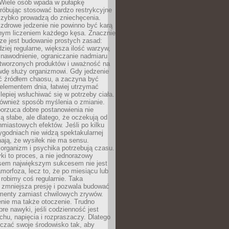
 Wiele osób wpada w pułapkę
próbując stosować bardzo restrykcyjne
 szybko prowadzą do zniechęcenia.
drowe jedzenie nie powinno być karą
nnym liczeniem każdego kęsa. Znacznie
ze jest budowanie prostych zasad:
dziej regularne, większa ilość warzyw,
 nawodnienie, ograniczanie nadmiaru
tworzonych produktów i uważność na
wdę służy organizmowi. Gdy jedzenie
yć źródłem chaosu, a zaczyna być
lementem dnia, łatwiej utrzymać
lepiej wsłuchiwać się w potrzeby ciała.
 również sposób myślenia o zmianie.
orzuca dobre postanowienia nie
są słabe, ale dlatego, że oczekują od
hmiastowych efektów. Jeśli po kilku
ygodniach nie widzą spektakularnej
ają, że wysiłek nie ma sensu.
rganizm i psychika potrzebują czasu.
i to proces, a nie jednorazowy
asem największym sukcesem nie jest
orfoza, lecz to, że po miesiącu lub
robimy coś regularnie. Taka
 zmniejsza presję i pozwala budować
amenty zamiast chwilowych zrywów.
nie ma także otoczenie. Trudno
re nawyki, jeśli codzienność jest
chu, napięcia i rozpraszaczy. Dlatego
czać swoje środowisko tak, aby