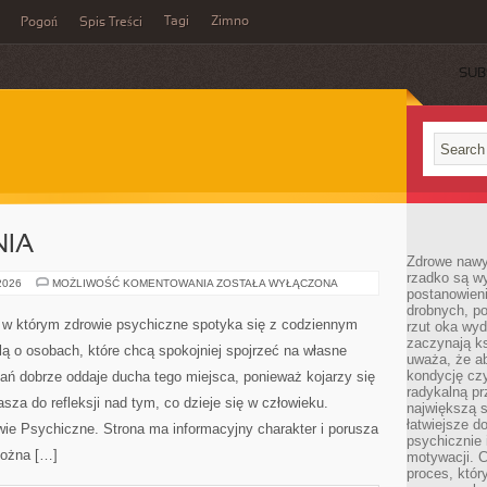
Tagi
Zimno
Pogoń
Spis Treści
SUB
NIA
Zdrowe nawyk
rzadko są w
NOWINKI
 2026
MOŻLIWOŚĆ KOMENTOWANIA
ZOSTAŁA WYŁĄCZONA
postanowieni
I
BADANIA
drobnych, po
 w którym zdrowie psychiczne spotyka się z codziennym
rzut oka wy
zaczynają ks
ą o osobach, które chcą spokojniej spojrzeć na własne
uważa, że a
kondycję czy
ń dobrze oddaje ducha tego miejsca, ponieważ kojarzy się
radykalną p
sza do refleksji nad tym, co dzieje się w człowieku.
największą s
łatwiejsze d
wie Psychiczne. Strona ma informacyjny charakter i porusza
psychicznie 
Można […]
motywacji. C
proces, któr