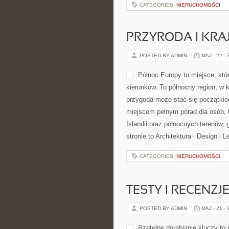
CATEGORIES:
NIERUCHOMOŚCI
PRZYRODA I KRA
POSTED BY ADMIN
MAJ - 22 -
Północ Europy to miejsce, kt
kierunków. To północny region, w k
przygoda może stać się początkiem
miejscem pełnym porad dla osób, kt
Islandii oraz północnych terenów, 
stronie to Architektura i Design i 
CATEGORIES:
NIERUCHOMOŚCI
TESTY I RECENZ
POSTED BY ADMIN
MAJ - 21 -
Rzetelne dorabianie kluczy to