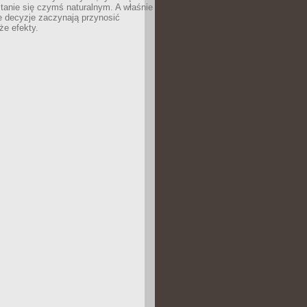
tanie się czymś naturalnym. A właśnie
e decyzje zaczynają przynosić
że efekty.