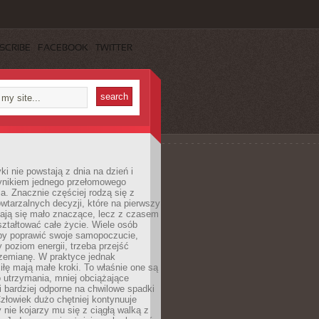
SCRIBE
FACEBOOK
TWITTER
i nie powstają z dnia na dzień i
ynikiem jednego przełomowego
a. Znacznie częściej rodzą się z
wtarzalnych decyzji, które na pierwszy
dają się mało znaczące, lecz z czasem
ztałtować całe życie. Wiele osób
by poprawić swoje samopoczucie,
 poziom energii, trzeba przejść
rzemianę. W praktyce jednak
iłę mają małe kroki. To właśnie one są
o utrzymania, mniej obciążające
i bardziej odporne na chwilowe spadki
złowiek dużo chętniej kontynuuje
y nie kojarzy mu się z ciągłą walką z