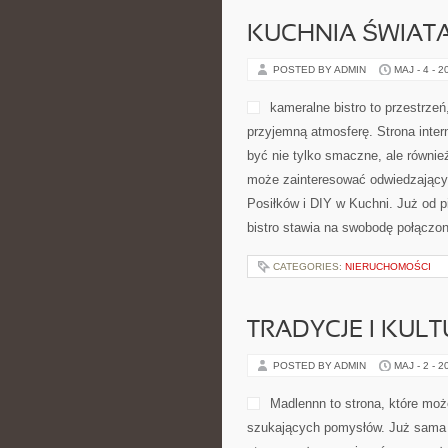
KUCHNIA ŚWIATA
POSTED BY ADMIN
MAJ - 4 - 2
kameralne bistro to przestrze
przyjemną atmosferę. Strona inter
być nie tylko smaczne, ale równie
może zainteresować odwiedzający
Posiłków i DIY w Kuchni. Już od p
bistro stawia na swobodę połączon
CATEGORIES:
NIERUCHOMOŚCI
TRADYCJE I KULT
POSTED BY ADMIN
MAJ - 2 - 2
Madlennn to strona, które moż
szukających pomysłów. Już sama 