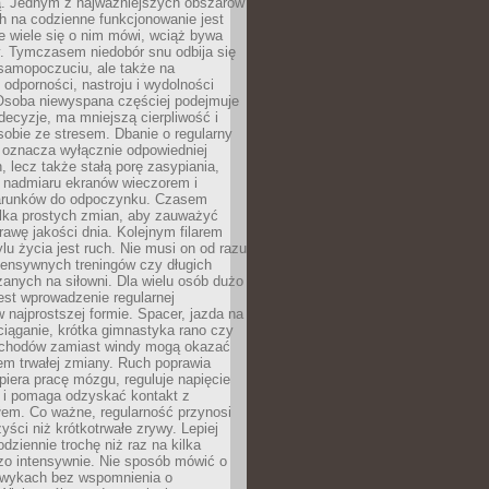
 Jednym z najważniejszych obszarów
h na codzienne funkcjonowanie jest
e wiele się o nim mówi, wciąż bywa
. Tymczasem niedobór snu odbija się
 samopoczuciu, ale także na
, odporności, nastroju i wydolności
Osoba niewyspana częściej podejmuje
ecyzje, ma mniejszą cierpliwość i
 sobie ze stresem. Dbanie o regularny
 oznacza wyłącznie odpowiedniej
n, lecz także stałą porę zasypiania,
e nadmiaru ekranów wieczorem i
arunków do odpoczynku. Czasem
ilka prostych zmian, aby zauważyć
awę jakości dnia. Kolejnym filarem
lu życia jest ruch. Nie musi on od razu
tensywnych treningów czy długich
anych na siłowni. Dla wielu osób dużo
est wprowadzenie regularnej
 najprostszej formie. Spacer, jazda na
ciąganie, krótka gimnastyka rano czy
schodów zamiast windy mogą okazać
em trwałej zmiany. Ruch poprawia
piera pracę mózgu, reguluje napięcie
 i pomaga odzyskać kontakt z
łem. Co ważne, regularność przynosi
yści niż krótkotrwałe zrywy. Lepiej
odziennie trochę niż raz na kilka
zo intensywnie. Nie sposób mówić o
wykach bez wspomnienia o