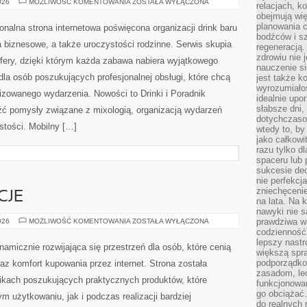
CIEKAWOSTKI
026
MOŻLIWOŚĆ KOMENTOWANIA
ZOSTAŁA WYŁĄCZONA
relacjach, k
I
obejmują wi
NOWINKI
planowania c
nalna strona internetowa poświęcona organizacji drink baru
bodźców i s
 biznesowe, a także uroczystości rodzinne. Serwis skupia
regeneracją
zdrowiu nie j
sfery, dzięki którym każda zabawa nabiera wyjątkowego
nauczenie s
dla osób poszukujących profesjonalnej obsługi, które chcą
jest także 
wyrozumiałoś
zowanego wydarzenia. Nowości to Drinki i Poradnik
idealnie up
słabsze dni,
ć pomysły związane z mixologią, organizacją wydarzeń
dotychczasow
stości. Mobilny […]
wtedy to, by
jako całkowi
razu tylko d
spaceru lub 
sukcesie dec
nie perfekcj
zniechęceni
CJE
na lata. Na 
nawyki nie 
PRAWA
prawdziwa wa
026
MOŻLIWOŚĆ KOMENTOWANIA
ZOSTAŁA WYŁĄCZONA
I
codzienność.
REGULACJE
lepszy nastr
namicznie rozwijająca się przestrzeń dla osób, które cenią
większą spra
podporządko
az komfort kupowania przez internet. Strona została
zasadom, lec
ikach poszukujących praktycznych produktów, które
funkcjonowan
go obciążać.
 użytkowaniu, jak i podczas realizacji bardziej
do realnych 