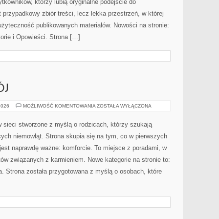
kowników, którzy lubią oryginalne podejście do
 przypadkowy zbiór treści, lecz lekka przestrzeń, w której
użyteczność publikowanych materiałów. Nowości na stronie:
torie i Opowieści. Strona […]
ÓJ
ZABAWA
2026
MOŻLIWOŚĆ KOMENTOWANIA
ZOSTAŁA WYŁĄCZONA
I
ROZWÓJ
 sieci stworzone z myślą o rodzicach, którzy szukają
ych niemowląt. Strona skupia się na tym, co w pierwszych
 jest naprawdę ważne: komforcie. To miejsce z poradami, w
ów związanych z karmieniem. Nowe kategorie na stronie to:
a. Strona została przygotowana z myślą o osobach, które