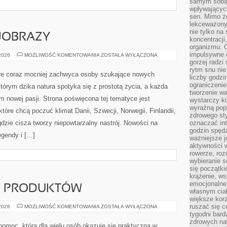
samym sobą.
wpływającyc
sen. Mimo ż
lekceważony
nie tylko na
JOBRAZY
koncentracji
organizmu. 
impulsywne d
PRZYRODA
 2026
MOŻLIWOŚĆ KOMENTOWANIA
ZOSTAŁA WYŁĄCZONA
I
gorzej radzi
KRAJOBRAZY
rytm snu nie
óre coraz mocniej zachwyca osoby szukające nowych
liczby godzi
ograniczeni
tórym dzika natura spotyka się z prostotą życia, a każda
tworzenie w
 nowej pasji. Strona poświęcona tej tematyce jest
wystarczy k
wyraźną popr
óre chcą poczuć klimat Danii, Szwecji, Norwegii, Finlandii,
zdrowego sty
gdzie cisza tworzy niepowtarzalny nastrój. Nowości na
oznaczać in
godzin spędz
Legendy i […]
ważniejsze j
aktywności w
rowerze, roz
wybieranie 
się początki
krążenie, ws
emocjonalne
JE PRODUKTÓW
własnym cia
większe korz
ruszać się c
TESTY
 2026
MOŻLIWOŚĆ KOMENTOWANIA
ZOSTAŁA WYŁĄCZONA
I
tygodni bard
RECENZJE
zdrowych na
PRODUKTÓW
 pomoc, która dla wielu osób okazuje się praktyczna w