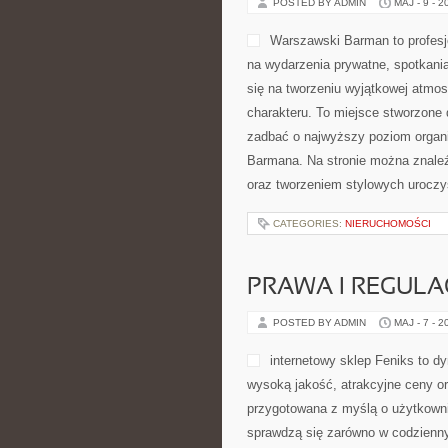
POSTED BY ADMIN
MAJ - 9 - 2
Warszawski Barman to profesjo
na wydarzenia prywatne, spotkania
się na tworzeniu wyjątkowej atmo
charakteru. To miejsce stworzone 
zadbać o najwyższy poziom organi
Barmana. Na stronie można znaleź
oraz tworzeniem stylowych uroczy
CATEGORIES:
NIERUCHOMOŚCI
PRAWA I REGULA
POSTED BY ADMIN
MAJ - 7 - 2
internetowy sklep Feniks to dy
wysoką jakość, atrakcyjne ceny or
przygotowana z myślą o użytkown
sprawdzą się zarówno w codziennym