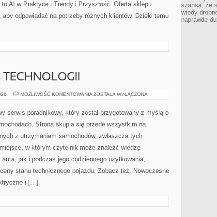
o AI w Praktyce i Trendy i Przyszłość. Oferta sklepu
szansa, że s
wtedy drobn
, aby odpowiadać na potrzeby różnych klientów. Dzięki temu
naprawdę du
E TECHNOLOGII
TESTY
026
MOŻLIWOŚĆ KOMENTOWANIA
ZOSTAŁA WYŁĄCZONA
I
RECENZJE
TECHNOLOGII
y serwis poradnikowy, który został przygotowany z myślą o
mochodach. Strona skupia się przede wszystkim na
nych z utrzymaniem samochodów, zwłaszcza tych
miejsce, w którym czytelnik może znaleźć wiedzę
auta, jak i podczas jego codziennego użytkowania,
oceny stanu technicznego pojazdu. Zobacz też: Nowoczesne
tryczne i […]