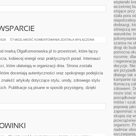
wspierało k
wcześniej b
stojące przy
stała pora o
niepotrzebny
drobiazgi, k
WSPARCIE
silniejszą w
warunków. Im
pokonywanie
SPOŁECZNOŚĆ
 2026
MOŻLIWOŚĆ KOMENTOWANIA
ZOSTAŁA WYŁĄCZONA
szansa na u
I
WSPARCIE
drogi do bud
od marką OlgaKomorowska.pl to przestrzeń, które łączy
pomocna okaz
rozumie, dla
ia, kobiecej energii oraz praktycznych porad. Internauci
i regeneracj
i, które ułatwiają w organizacji dnia. Strona została
decyzje. Nie
ani przypadk
które doceniają autentyczności oraz spokojnego podejścia
dlatego tak 
kampanie spo
 znaleźć artykuły dotyczące stylu, urody, zdrowego stylu
tłumaczą za
skich. Publikacje są pisane w sposób przystępny, dzięki
zdrowiem. D
może stać s
porządkowani
mitów i szuk
poprawę jak
zapominać o
skupia się w
przeciążeni
organizm. Pr
NOWINKI
nadmiar obow
wyczerpania,