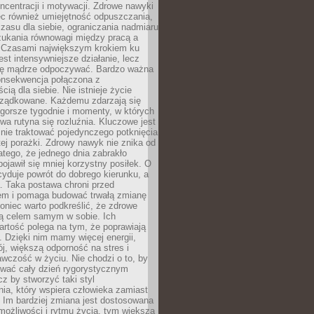
oncentracji i motywacji. Zdrowe nawyki
ęc również umiejętność odpuszczania,
zasu dla siebie, ograniczania nadmiaru
zukania równowagi między pracą a
. Czasami największym krokiem ku
est intensywniejsze działanie, lecz
ię mądrze odpoczywać. Bardzo ważna
konsekwencja połączona z
cią dla siebie. Nie istnieje życie
orządkowane. Każdemu zdarzają się
 gorsze tygodnie i momenty, w których
a rutyna się rozluźnia. Kluczowe jest
 nie traktować pojedynczego potknięcia
tej porażki. Zdrowy nawyk nie znika od
latego, że jednego dnia zabrakło
pojawił się mniej korzystny posiłek. O
yduje powrót do dobrego kierunku, a
a. Taka postawa chroni przed
em i pomaga budować trwałą zmianę
koniec warto podkreślić, że zdrowe
są celem samym w sobie. Ich
rtość polega na tym, że poprawiają
 Dzięki nim mamy więcej energii,
ój, większą odporność na stres i
wczość w życiu. Nie chodzi o to, by
wać cały dzień rygorystycznym
z by stworzyć taki styl
ia, który wspiera człowieka zamiast
 Im bardziej zmiana jest dostosowana
możliwości i rytmu życia, tym większa