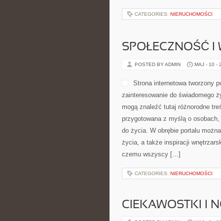
CATEGORIES:
NIERUCHOMOŚCI
SPOŁECZNOŚĆ I 
POSTED BY ADMIN
MAJ - 10 -
Strona internetowa tworzony p
zainteresowanie do świadomego życ
mogą znaleźć tutaj różnorodne treśc
przygotowana z myślą o osobach, 
do życia. W obrębie portalu można
życia, a także inspiracji wnętrzar
czemu wszyscy […]
CATEGORIES:
NIERUCHOMOŚCI
CIEKAWOSTKI I 