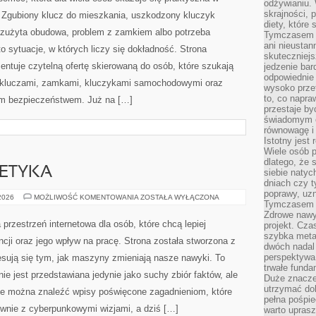
odżywianiu.
skrajności, 
Zgubiony klucz do mieszkania, uszkodzony kluczyk
diety, które
, zużyta obudowa, problem z zamkiem albo potrzeba
Tymczasem z
ani nieusta
 sytuacje, w których liczy się dokładność. Strona
skuteczniejs
entuje czytelną ofertę skierowaną do osób, które szukają
jedzenie bar
odpowiednie
ę kluczami, zamkami, kluczykami samochodowymi oraz
wysoko prze
to, co napra
m bezpieczeństwem. Już na […]
przestaje b
świadomym e
równowagę i 
Istotny jest
Wiele osób p
dlatego, że 
 ETYKA
siebie natyc
dniach czy t
poprawy, uzn
TECHNOLOGIA
 2026
MOŻLIWOŚĆ KOMENTOWANIA
ZOSTAŁA WYŁĄCZONA
Tymczasem o
A
ETYKA
Zdrowe nawyk
przestrzeń internetowa dla osób, które chcą lepiej
projekt. Cz
szybka metam
ncji oraz jego wpływ na pracę. Strona została stworzona z
dwóch nadal 
perspektywa
resują się tym, jak maszyny zmieniają nasze nawyki. To
trwałe fund
ie jest przedstawiana jedynie jako suchy zbiór faktów, ale
Duże znacze
utrzymać dob
ie można znaleźć wpisy poświęcone zagadnieniom, które
pełna pośpie
ównie z cyberpunkowymi wizjami, a dziś […]
warto uprasz