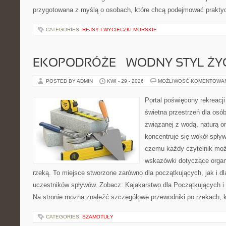
przygotowana z myślą o osobach, które chcą podejmować prakty
CATEGORIES:
REJSY I WYCIECZKI MORSKIE
EKOPODRÓŻE – WODNY STYL ŻY
POSTED BY ADMIN
KWI - 29 - 2026
MOŻLIWOŚĆ KOMENTOWA
Portal poświęcony rekreacj
świetna przestrzeń dla osób,
związanej z wodą, naturą o
koncentruje się wokół spły
czemu każdy czytelnik moż
wskazówki dotyczące organ
rzeką. To miejsce stworzone zarówno dla początkujących, jak i 
uczestników spływów. Zobacz: Kajakarstwo dla Początkujących i
Na stronie można znaleźć szczegółowe przewodniki po rzekach, k
CATEGORIES:
SZAMOTUŁY