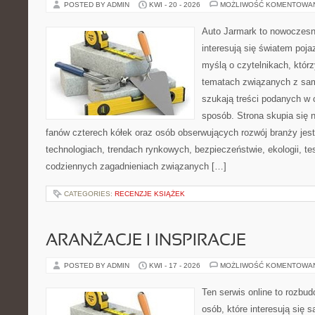
POSTED BY ADMIN
KWI - 20 - 2026
MOŻLIWOŚĆ KOMENTOWA
Auto Jarmark to nowoczesna
interesują się światem poj
myślą o czytelnikach, któr
tematach związanych z sam
szukają treści podanych w 
sposób. Strona skupia się 
fanów czterech kółek oraz osób obserwujących rozwój branży jes
technologiach, trendach rynkowych, bezpieczeństwie, ekologii, t
codziennych zagadnieniach związanych […]
CATEGORIES:
RECENZJE KSIĄŻEK
ARANŻACJE I INSPIRACJE
POSTED BY ADMIN
KWI - 17 - 2026
MOŻLIWOŚĆ KOMENTOWA
Ten serwis online to rozbudo
osób, które interesują się 