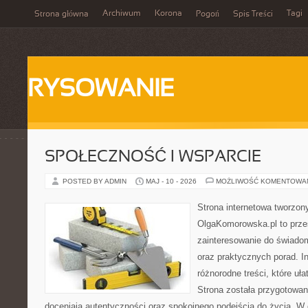
Archiwum
Korona
Tagi
Strona główna
Pogoń
Spis Treści
RYSOWANIE
SPOŁECZNOŚĆ I WSPARCIE
POSTED BY ADMIN
MAJ - 10 - 2026
MOŻLIWOŚĆ KOMENTOWA
Strona internetowa tworzon
OlgaKomorowska.pl to przes
zainteresowanie do świadom
oraz praktycznych porad. In
różnorodne treści, które uła
Strona została przygotowan
doceniają autentyczności oraz spokojnego podejścia do życia. W 