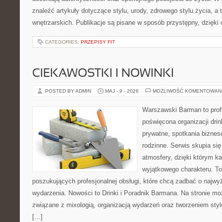
znaleźć artykuły dotyczące stylu, urody, zdrowego stylu życia, a t
wnętrzarskich. Publikacje są pisane w sposób przystępny, dzięk
CATEGORIES:
PRZEPISY FIT
CIEKAWOSTKI I NOWINKI
POSTED BY ADMIN
MAJ - 9 - 2026
MOŻLIWOŚĆ KOMENTOWAN
Warszawski Barman to profe
poświęcona organizacji dri
prywatne, spotkania biznes
rodzinne. Serwis skupia się
atmosfery, dzięki którym k
wyjątkowego charakteru. To
poszukujących profesjonalnej obsługi, które chcą zadbać o naj
wydarzenia. Nowości to Drinki i Poradnik Barmana. Na stronie m
związane z mixologią, organizacją wydarzeń oraz tworzeniem sty
[…]