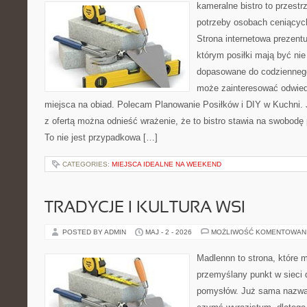
kameralne bistro to przestr
potrzeby osobach ceniącyc
Strona internetowa prezentu
którym posiłki mają być nie
dopasowane do codziennego 
może zainteresować odwie
miejsca na obiad. Polecam Planowanie Posiłków i DIY w Kuchni. 
z ofertą można odnieść wrażenie, że to bistro stawia na swobodę 
To nie jest przypadkowa […]
CATEGORIES:
MIEJSCA IDEALNE NA WEEKEND
TRADYCJE I KULTURA WSI
POSTED BY ADMIN
MAJ - 2 - 2026
MOŻLIWOŚĆ KOMENTOWAN
Madlennn to strona, które 
przemyślany punkt w sieci 
pomysłów. Już sama nazwa 