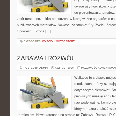
czymś wyrazistym, dlatego
uwagę użytkowników, którzy
do prezentowania tematów. 
zbiór treści, lecz lekka przestrzeń, w której ważne są zarówno es
publikowanych materiałów. Nowości na stronie: Styl Życia i Zdrowie
Opowieści. Strona […]
CATEGORIES:
WYŚCIGI I MOTORSPORT
ZABAWA I ROZWÓJ
POSTED BY ADMIN
KWI - 30 - 2026
MOŻLIWOŚĆ KOMENTOWA
Wallaboo to ciekawe miejsc
o rodzicach, którzy szukaj
dotyczących niemowląt. Str
pierwszych miesiącach i lat
naprawdę ważne: komforcie
którym można znaleźć wiel
karmieniem. Nowe kategorie na stronie to: Zabawa i Rozwój i DIY