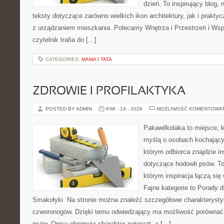
dzień. To inspirujący blog
teksty dotyczące zarówno wielkich ikon architektury, jak i prakt
z urządzaniem mieszkania. Polecamy Wnętrza i Przestrzeń i Wsp
czytelnik trafia do […]
CATEGORIES:
MAMA I TATA
ZDROWIE I PROFILAKTYKA
POSTED BY ADMIN
KWI - 14 - 2026
MOŻLIWOŚĆ KOMENTOWA
Pakawilkolaka to miejsce, k
myślą o osobach kochający
którym odbiorca znajdzie in
dotyczące hodowli psów. To 
którym inspiracja łączą się 
Fajne kategorie to Porady d
Smakołyki. Na stronie można znaleźć szczegółowe charakterysty
czworonogów. Dzięki temu odwiedzający ma możliwość porównać
psów. Opisy obejmują charakter zwierząt, a […]