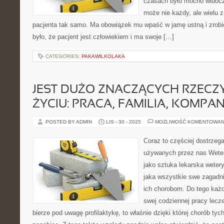
czasach było mocno widoczn
może nie każdy, ale wielu z
pacjenta tak samo. Ma obowiązek mu wpaść w jamę ustną i zrobić
było, że pacjent jest człowiekiem i ma swoje […]
CATEGORIES:
PAKAWILKOLAKA
JEST DUŻO ZNACZĄCYCH RZECZ
ŻYCIU: PRACA, FAMILIA, KOMPAN
POSTED BY ADMIN
LIS - 30 - 2025
MOŻLIWOŚĆ KOMENTOWAN
Coraz to częściej dostrzeg
używanych przez nas Weter
jako sztuka lekarska wetery
jaka wszystkie swe zagadni
ich chorobom. Do tego każd
swej codziennej pracy lecz
bierze pod uwagę profilaktykę, to właśnie dzięki której chorób tyc