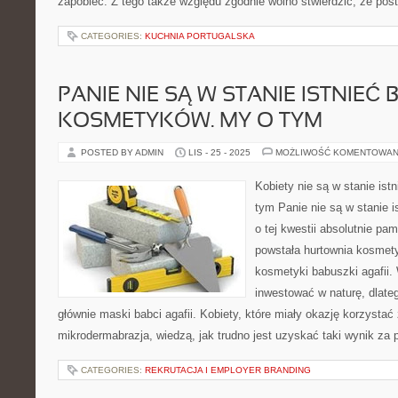
zapobiec. Z tego także względu zgodnie wolno stwierdzić, że post
CATEGORIES:
KUCHNIA PORTUGALSKA
PANIE NIE SĄ W STANIE ISTNIEĆ 
KOSMETYKÓW. MY O TYM
POSTED BY ADMIN
LIS - 25 - 2025
MOŻLIWOŚĆ KOMENTOWAN
Kobiety nie są w stanie is
tym Panie nie są w stanie 
o tej kwestii absolutnie pam
powstała hurtownia kosmet
kosmetyki babuszki agafii
inwestować w naturę, dlate
głównie maski babci agafii. Kobiety, które miały okazję korzystać 
mikrodermabrazja, wiedzą, jak trudno jest uzyskać taki wynik z
CATEGORIES:
REKRUTACJA I EMPLOYER BRANDING