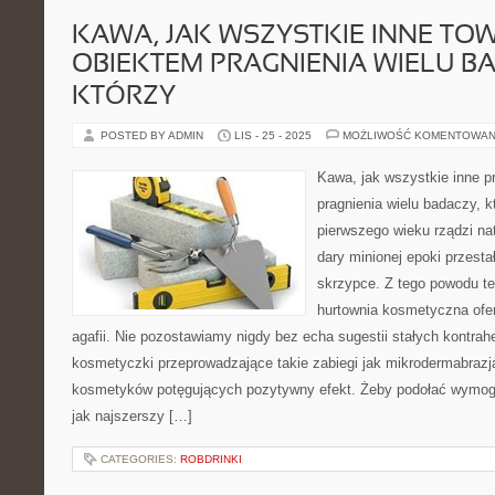
KAWA, JAK WSZYSTKIE INNE TOW
OBIEKTEM PRAGNIENIA WIELU B
KTÓRZY
POSTED BY ADMIN
LIS - 25 - 2025
MOŻLIWOŚĆ KOMENTOWAN
Kawa, jak wszystkie inne p
pragnienia wielu badaczy, 
pierwszego wieku rządzi na
dary minionej epoki przesta
skrzypce. Z tego powodu t
hurtownia kosmetyczna ofe
agafii. Nie pozostawiamy nigdy bez echa sugestii stałych kontra
kosmetyczki przeprowadzające takie zabiegi jak mikrodermabrazj
kosmetyków potęgujących pozytywny efekt. Żeby podołać wymogo
jak najszerszy […]
CATEGORIES:
ROBDRINKI