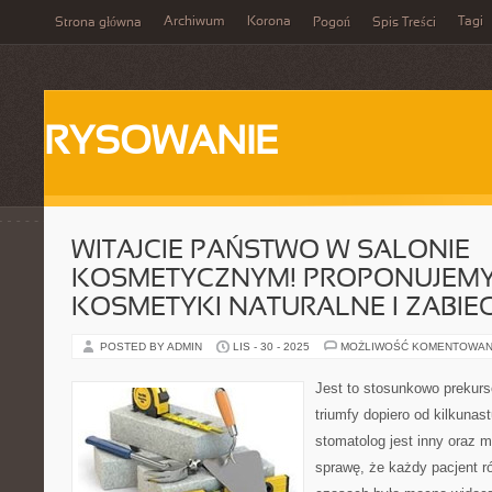
Archiwum
Korona
Tagi
Strona główna
Pogoń
Spis Treści
RYSOWANIE
WITAJCIE PAŃSTWO W SALONIE
KOSMETYCZNYM! PROPONUJEM
KOSMETYKI NATURALNE I ZABIEG
POSTED BY ADMIN
LIS - 30 - 2025
MOŻLIWOŚĆ KOMENTOWAN
Jest to stosunkowo prekurs
triumfy dopiero od kilkunast
stomatolog jest inny oraz 
sprawę, że każdy pacjent r