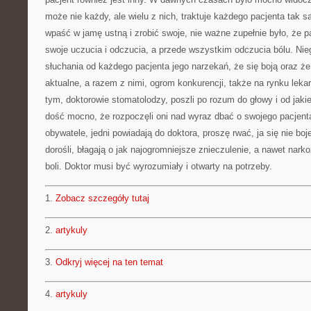
może nie każdy, ale wielu z nich, traktuje każdego pacjenta tak
wpaść w jamę ustną i zrobić swoje, nie ważne zupełnie było, że p
swoje uczucia i odczucia, a przede wszystkim odczucia bólu. Nie
słuchania od każdego pacjenta jego narzekań, że się boją oraz że
aktualne, a razem z nimi, ogrom konkurencji, także na rynku lek
tym, doktorowie stomatolodzy, poszli po rozum do głowy i od jak
dość mocno, że rozpoczęli oni nad wyraz dbać o swojego pacjenta
obywatele, jedni powiadają do doktora, proszę rwać, ja się nie boj
dorośli, błagają o jak najogromniejsze znieczulenie, a nawet nark
boli. Doktor musi być wyrozumiały i otwarty na potrzeby.
1.
Zobacz szczegóły tutaj
2.
artykuly
3.
Odkryj więcej na ten temat
4.
artykuly