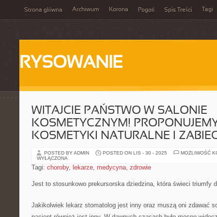
Archiwum
Korona
Tagi
Strona główna
Pogoń
Spis Treści
RYSOWANIE
WITAJCIE PAŃSTWO W SALONIE
KOSMETYCZNYM! PROPONUJEM
KOSMETYKI NATURALNE I ZABIEG
POSTED BY ADMIN
POSTED ON LIS - 30 - 2025
MOŻLIWOŚĆ 
WYŁĄCZONA
Tagi:
choroby
,
lekarze
,
medycyna
,
zdrowie
Jest to stosunkowo prekursorska dziedzina, która świeci triumfy d
Jakikolwiek lekarz stomatolog jest inny oraz muszą oni zdawać s
pacjent również jest inny. W dawnych czasach było mocno widoczn