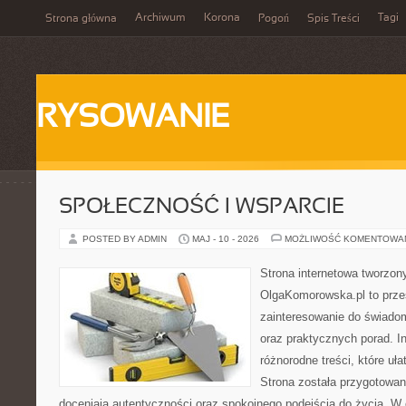
Archiwum
Korona
Tagi
Strona główna
Pogoń
Spis Treści
RYSOWANIE
SPOŁECZNOŚĆ I WSPARCIE
POSTED BY ADMIN
MAJ - 10 - 2026
MOŻLIWOŚĆ KOMENTOWA
Strona internetowa tworzon
OlgaKomorowska.pl to przes
zainteresowanie do świadom
oraz praktycznych porad. In
różnorodne treści, które uła
Strona została przygotowan
doceniają autentyczności oraz spokojnego podejścia do życia. W 