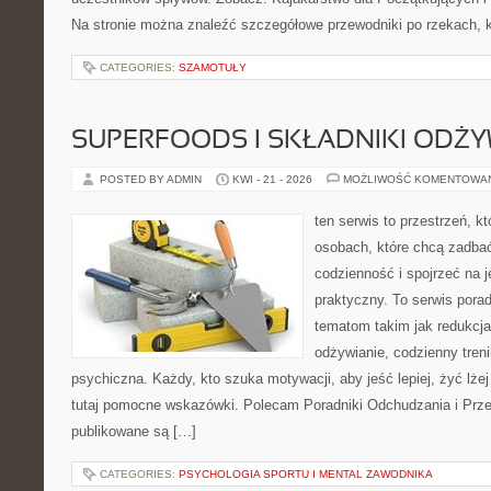
Na stronie można znaleźć szczegółowe przewodniki po rzekach, k
CATEGORIES:
SZAMOTUŁY
SUPERFOODS I SKŁADNIKI ODŻ
POSTED BY ADMIN
KWI - 21 - 2026
MOŻLIWOŚĆ KOMENTOWA
ten serwis to przestrzeń, k
osobach, które chcą zadbać
codzienność i spojrzeć na 
praktyczny. To serwis por
tematom takim jak redukcj
odżywianie, codzienny tren
psychiczna. Każdy, kto szuka motywacji, aby jeść lepiej, żyć lżej 
tutaj pomocne wskazówki. Polecam Poradniki Odchudzania i Przep
publikowane są […]
CATEGORIES:
PSYCHOLOGIA SPORTU I MENTAL ZAWODNIKA