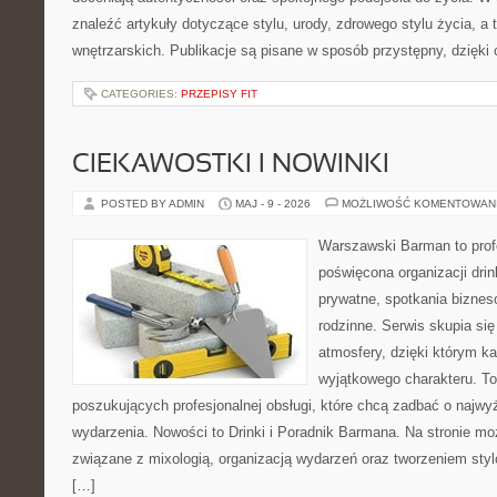
znaleźć artykuły dotyczące stylu, urody, zdrowego stylu życia, a t
wnętrzarskich. Publikacje są pisane w sposób przystępny, dzięk
CATEGORIES:
PRZEPISY FIT
CIEKAWOSTKI I NOWINKI
POSTED BY ADMIN
MAJ - 9 - 2026
MOŻLIWOŚĆ KOMENTOWAN
Warszawski Barman to profe
poświęcona organizacji dri
prywatne, spotkania biznes
rodzinne. Serwis skupia się
atmosfery, dzięki którym k
wyjątkowego charakteru. To
poszukujących profesjonalnej obsługi, które chcą zadbać o naj
wydarzenia. Nowości to Drinki i Poradnik Barmana. Na stronie m
związane z mixologią, organizacją wydarzeń oraz tworzeniem sty
[…]