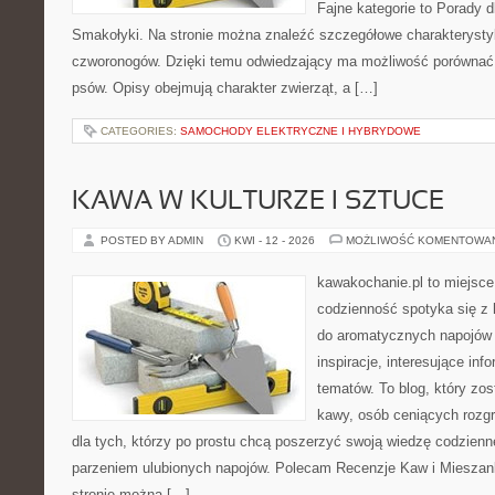
Fajne kategorie to Porady d
Smakołyki. Na stronie można znaleźć szczegółowe charakterysty
czworonogów. Dzięki temu odwiedzający ma możliwość porównać
psów. Opisy obejmują charakter zwierząt, a […]
CATEGORIES:
SAMOCHODY ELEKTRYCZNE I HYBRYDOWE
KAWA W KULTURZE I SZTUCE
POSTED BY ADMIN
KWI - 12 - 2026
MOŻLIWOŚĆ KOMENTOWA
kawakochanie.pl to miejsce
codzienność spotyka się z h
do aromatycznych napojów 
inspiracje, interesujące inf
tematów. To blog, który zos
kawy, osób ceniących rozgr
dla tych, którzy po prostu chcą poszerzyć swoją wiedzę codzienn
parzeniem ulubionych napojów. Polecam Recenzje Kaw i Mieszank
stronie można […]