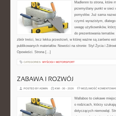
Madlennn to strona, które 
przemyślany punkt w sieci 
pomysłów. Już sama nazwa 
czymś wyrazistym, dlatego
uwagę użytkowników, którzy
do prezentowania tematów. 
zbiór treści, lecz lekka przestrzeń, w której ważne są zarówno es
publikowanych materiałów. Nowości na stronie: Styl Życia i Zdrowie
Opowieści. Strona […]
CATEGORIES:
WYŚCIGI I MOTORSPORT
ZABAWA I ROZWÓJ
POSTED BY ADMIN
KWI - 30 - 2026
MOŻLIWOŚĆ KOMENTOWA
Wallaboo to ciekawe miejsc
o rodzicach, którzy szukaj
dotyczących niemowląt. Str