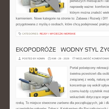
pierwszych miesiącach i lat
naprawdę ważne: komforcie
którym można znaleźć wiel
karmieniem. Nowe kategorie na stronie to: Zabawa i Rozwój i DIY
przygotowana z myślą o osobach, które chcą podejmować prakty
CATEGORIES:
REJSY I WYCIECZKI MORSKIE
EKOPODRÓŻE – WODNY STYL ŻY
POSTED BY ADMIN
KWI - 29 - 2026
MOŻLIWOŚĆ KOMENTOWA
Portal poświęcony rekreacj
świetna przestrzeń dla osób,
związanej z wodą, naturą o
koncentruje się wokół spły
czemu każdy czytelnik moż
wskazówki dotyczące organ
rzeką. To miejsce stworzone zarówno dla początkujących, jak i 
uczestników spływów. Zobacz: Kajakarstwo dla Początkujących i