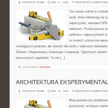
POSTED BY ADMIN
KWI - 17 - 2026
MOŻLIWOŚĆ KOMENTOWA
Ten serwis online to rozbudo
osób, które interesują się 
odpoczynku, wannami SPA 
relaksem. Portal porusza 
wellness i odpoczynkiem w
tu znaleźć użyteczne wpisy
szukających podstaw, ale również dla osób z większym doświad
Zdrowie i Regeneracja i Aranżacje i Inspiracje. Ogromnym atutem 
poruszanych zagadnień. To nie […]
CATEGORIES:
MOSKWA
ARCHITEKTURA EKSPERYMENTA
POSTED BY ADMIN
KWI - 15 - 2026
MOŻLIWOŚĆ KOMENTOWA
Blog poświęcony projektowa
przestrzeń, w którym zaint