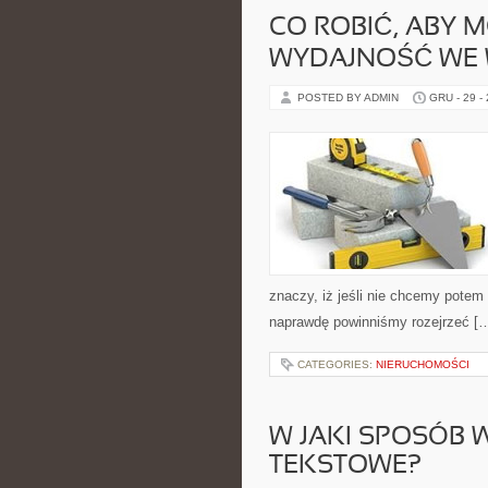
CO ROBIĆ, ABY 
WYDAJNOŚĆ WE W
POSTED BY ADMIN
GRU - 29 -
znaczy, iż jeśli nie chcemy potem 
naprawdę powinniśmy rozejrzeć [
CATEGORIES:
NIERUCHOMOŚCI
W JAKI SPOSÓB 
TEKSTOWE?