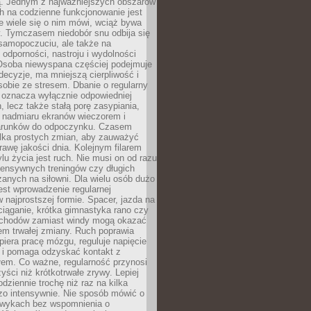
 Jednym z najważniejszych obszarów
h na codzienne funkcjonowanie jest
e wiele się o nim mówi, wciąż bywa
. Tymczasem niedobór snu odbija się
 samopoczuciu, ale także na
, odporności, nastroju i wydolności
Osoba niewyspana częściej podejmuje
ecyzje, ma mniejszą cierpliwość i
 sobie ze stresem. Dbanie o regularny
 oznacza wyłącznie odpowiedniej
n, lecz także stałą porę zasypiania,
e nadmiaru ekranów wieczorem i
arunków do odpoczynku. Czasem
ilka prostych zmian, aby zauważyć
awę jakości dnia. Kolejnym filarem
lu życia jest ruch. Nie musi on od razu
tensywnych treningów czy długich
anych na siłowni. Dla wielu osób dużo
est wprowadzenie regularnej
 najprostszej formie. Spacer, jazda na
ciąganie, krótka gimnastyka rano czy
schodów zamiast windy mogą okazać
em trwałej zmiany. Ruch poprawia
piera pracę mózgu, reguluje napięcie
 i pomaga odzyskać kontakt z
łem. Co ważne, regularność przynosi
yści niż krótkotrwałe zrywy. Lepiej
odziennie trochę niż raz na kilka
zo intensywnie. Nie sposób mówić o
wykach bez wspomnienia o