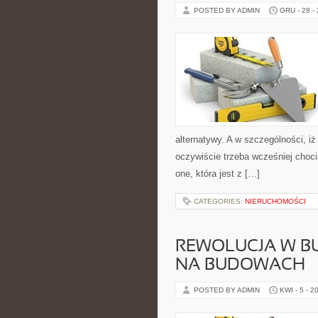
POSTED BY ADMIN
GRU - 28 -
alternatywy. A w szczególności, i
oczywiście trzeba wcześniej choc
one, która jest z […]
CATEGORIES:
NIERUCHOMOŚCI
REWOLUCJA W B
NA BUDOWACH
POSTED BY ADMIN
KWI - 5 - 2