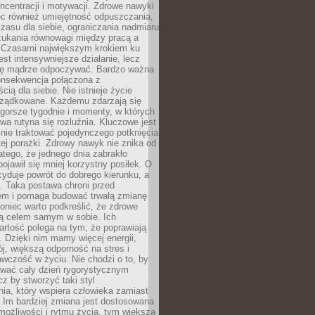
oncentracji i motywacji. Zdrowe nawyki
ęc również umiejętność odpuszczania,
zasu dla siebie, ograniczania nadmiaru
zukania równowagi między pracą a
. Czasami największym krokiem ku
est intensywniejsze działanie, lecz
ię mądrze odpoczywać. Bardzo ważna
konsekwencja połączona z
cią dla siebie. Nie istnieje życie
orządkowane. Każdemu zdarzają się
 gorsze tygodnie i momenty, w których
a rutyna się rozluźnia. Kluczowe jest
 nie traktować pojedynczego potknięcia
tej porażki. Zdrowy nawyk nie znika od
latego, że jednego dnia zabrakło
pojawił się mniej korzystny posiłek. O
yduje powrót do dobrego kierunku, a
a. Taka postawa chroni przed
em i pomaga budować trwałą zmianę
koniec warto podkreślić, że zdrowe
są celem samym w sobie. Ich
rtość polega na tym, że poprawiają
 Dzięki nim mamy więcej energii,
ój, większą odporność na stres i
wczość w życiu. Nie chodzi o to, by
wać cały dzień rygorystycznym
z by stworzyć taki styl
ia, który wspiera człowieka zamiast
 Im bardziej zmiana jest dostosowana
możliwości i rytmu życia, tym większa