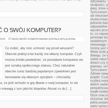
odżywianiu.
skrajności, 
diety, które
Tymczasem z
ani nieusta
skuteczniejs
jedzenie bar
odpowiednie
Ć O SWÓJ KOMPUTER?
wysoko prze
to, co napra
przestaje b
JAK
 2025
MOŻLIWOŚĆ KOMENTOWANIA
ZOSTAŁA WYŁĄCZONA
świadomym e
TRZEBA
DBAĆ
równowagę i 
O
Co zrobić, aby móc ochronić się przed wirusami?
Istotny jest
SWÓJ
Wiele osób p
KOMPUTER?
Obecnie praktycznie każdy ma własny komputer. Czyli
dlatego, że 
siebie natyc
można śmiało powiedzieć, że posiadanie komputera nie
dniach czy t
jest oznaką społecznego statusu. Choć naturalnie
poprawy, uzn
Tymczasem o
obecnie coraz bardziej popularnym zjawiskiem jest
Zdrowe nawyk
lansowanie się własnym sprzętem – chociażby
projekt. Cz
szybka metam
, że jeśli wchodzi w grę dbanie o swój komputer, to nie
dwóch nadal 
perspektywa
e miewają z tym jakichś kłopotów. Akurat co do […]
trwałe fund
Duże znacze
utrzymać dob
pełna pośpie
warto uprasz