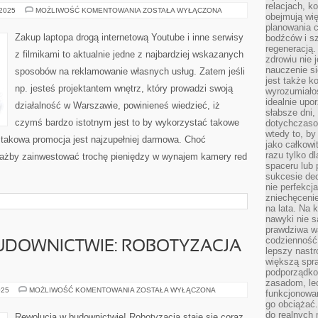
relacjach, k
W
 2025
MOŻLIWOŚĆ KOMENTOWANIA
ZOSTAŁA WYŁĄCZONA
obejmują wi
JAKI
SPOSÓB
planowania c
WYSYŁAĆ
Zakup laptopa drogą internetową Youtube i inne serwisy
bodźców i s
TANIEJ
regeneracją
WIADOMOŚCI
z filmikami to aktualnie jedne z najbardziej wskazanych
TEKSTOWE?
zdrowiu nie j
nauczenie s
sposobów na reklamowanie własnych usług. Zatem jeśli
jest także 
np. jesteś projektantem wnętrz, który prowadzi swoją
wyrozumiałoś
idealnie up
działalność w Warszawie, powinieneś wiedzieć, iż
słabsze dni,
czymś bardzo istotnym jest to by wykorzystać takowe
dotychczasow
wtedy to, by
ż takowa promocja jest najzupełniej darmowa. Choć
jako całkowi
razu tylko d
iażby zainwestować trochę pieniędzy w wynajem kamery red
spaceru lub 
sukcesie dec
nie perfekcj
zniechęceni
na lata. Na 
nawyki nie 
prawdziwa wa
codzienność.
UDOWNICTWIE: ROBOTYZACJA
lepszy nastr
większą spra
podporządko
zasadom, lec
REWOLUCJA
025
MOŻLIWOŚĆ KOMENTOWANIA
ZOSTAŁA WYŁĄCZONA
funkcjonowan
W
go obciążać.
BUDOWNICTWIE:
ROBOTYZACJA
do realnych 
Rewolucja w budownictwie! Robotyzacja staje się coraz