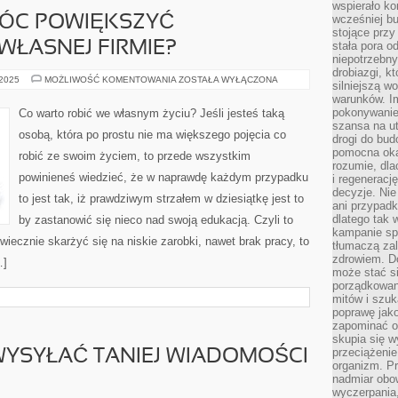
wspierało k
wcześniej b
MÓC POWIĘKSZYĆ
stojące przy
ŁASNEJ FIRMIE?
stała pora o
niepotrzebny
drobiazgi, k
CO
 2025
MOŻLIWOŚĆ KOMENTOWANIA
ZOSTAŁA WYŁĄCZONA
silniejszą w
ROBIĆ,
warunków. Im
ABY
MÓC
pokonywanie
Co warto robić we własnym życiu? Jeśli jesteś taką
POWIĘKSZYĆ
szansa na u
WYDAJNOŚĆ
osobą, która po prostu nie ma większego pojęcia co
WE
drogi do bud
WŁASNEJ
pomocna okaz
robić ze swoim życiem, to przede wszystkim
FIRMIE?
rozumie, dla
powinieneś wiedzieć, że w naprawdę każdym przypadku
i regeneracj
decyzje. Nie
to jest tak, iż prawdziwym strzałem w dziesiątkę jest to
ani przypadk
dlatego tak 
by zastanowić się nieco nad swoją edukacją. Czyli to
kampanie spo
wiecznie skarżyć się na niskie zarobki, nawet brak pracy, to
tłumaczą za
zdrowiem. D
…]
może stać s
porządkowani
mitów i szuk
poprawę jak
zapominać o
skupia się w
przeciążeni
WYSYŁAĆ TANIEJ WIADOMOŚCI
organizm. Pr
nadmiar obow
wyczerpania,