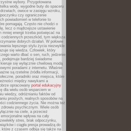
orzystne wybory. Przygotowana
utelka wody, wygodne buty do spaceru
 drzwiach, owoce w zasięgu wzroku,
dpoczynku czy ograniczenie
ch powiadomień w telefonie to
tóre pomagają. Często nie chodzi o
olę, lecz o mądrzejsze ustawienie
 mniej energii trzeba poświęcać na
 codziennych przeszkód, tym większa
trzymanie dobrych działań. W połowie
owania lepszego stylu życia niezwykle
uje się wiedza. Człowiek, który
czego warto dbać o sen, ruch, jedzenie
ę, podejmuje bardziej świadome
 kieruje się wyłącznie chwilową modą
owymi poradami z internetu. Właśnie
ważne są rzetelne źródła informacji,
łeczne, poradniki oraz miejsca, które
leżności między nawykami a
obrze opracowany
portal edukacyjny
ię dla wielu osób wsparciem w
u wiedzy, odróżnianiu faktów od
aniu prostych, realnych sposobów na
ości codziennego życia. Nie można też
 zdrowiu psychicznym. Wiele osób
yłącznie na ciele, a przecież
e emocjonalne wpływa na cały
zewlekły stres, brak odpoczynku,
iązków i ciągła presja prowadzą do
 które z czasem odbija się także na