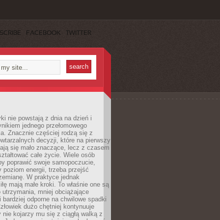
SCRIBE
FACEBOOK
TWITTER
i nie powstają z dnia na dzień i
ynikiem jednego przełomowego
a. Znacznie częściej rodzą się z
wtarzalnych decyzji, które na pierwszy
dają się mało znaczące, lecz z czasem
ztałtować całe życie. Wiele osób
by poprawić swoje samopoczucie,
 poziom energii, trzeba przejść
rzemianę. W praktyce jednak
iłę mają małe kroki. To właśnie one są
o utrzymania, mniej obciążające
i bardziej odporne na chwilowe spadki
złowiek dużo chętniej kontynuuje
y nie kojarzy mu się z ciągłą walką z