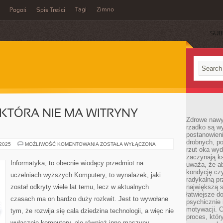
Tagi
Zimno
Pogoń
Spis Treści
SUB
 KTÓRA NIE MA WITRYNY
Zdrowe nawyk
rzadko są w
postanowieni
drobnych, po
CO
 2025
MOŻLIWOŚĆ KOMENTOWANIA
ZOSTAŁA WYŁĄCZONA
rzut oka wy
TRACI
FIRMA,
zaczynają ks
KTÓRA
Informatyka, to obecnie wiodący przedmiot na
uważa, że a
NIE
MA
kondycję czy
uczelniach wyższych Komputery, to wynalazek, jaki
WITRYNY
radykalną p
INTERNETOWEJ?
został odkryty wiele lat temu, lecz w aktualnych
największą s
łatwiejsze d
czasach ma on bardzo duży rozkwit. Jest to wywołane
psychicznie 
motywacji. C
tym, że rozwija się cała dziedzina technologii, a więc nie
proces, któr
wyłącznie komputery, ale również inne maszyny