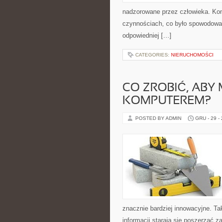
nadzorowane przez człowieka. Kom
czynnościach, co było spowodowan
odpowiedniej […]
CATEGORIES:
NIERUCHOMOŚCI
CO ZROBIĆ, ABY
KOMPUTEREM?
POSTED BY ADMIN
GRU - 29 -
znacznie bardziej innowacyjne. Ta
informacji starają się poszerzać 