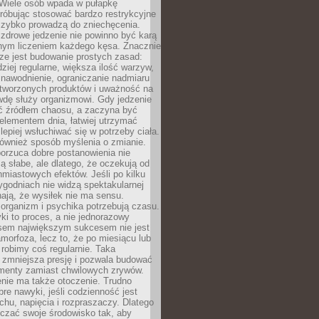
 Wiele osób wpada w pułapkę
próbując stosować bardzo restrykcyjne
 szybko prowadzą do zniechęcenia.
drowe jedzenie nie powinno być karą
nnym liczeniem każdego kęsa. Znacznie
ze jest budowanie prostych zasad:
dziej regularne, większa ilość warzyw,
 nawodnienie, ograniczanie nadmiaru
tworzonych produktów i uważność na
wdę służy organizmowi. Gdy jedzenie
yć źródłem chaosu, a zaczyna być
lementem dnia, łatwiej utrzymać
lepiej wsłuchiwać się w potrzeby ciała.
 również sposób myślenia o zmianie.
orzuca dobre postanowienia nie
są słabe, ale dlatego, że oczekują od
hmiastowych efektów. Jeśli po kilku
ygodniach nie widzą spektakularnej
ają, że wysiłek nie ma sensu.
rganizm i psychika potrzebują czasu.
i to proces, a nie jednorazowy
asem największym sukcesem nie jest
orfoza, lecz to, że po miesiącu lub
robimy coś regularnie. Taka
 zmniejsza presję i pozwala budować
amenty zamiast chwilowych zrywów.
nie ma także otoczenie. Trudno
re nawyki, jeśli codzienność jest
chu, napięcia i rozpraszaczy. Dlatego
czać swoje środowisko tak, aby