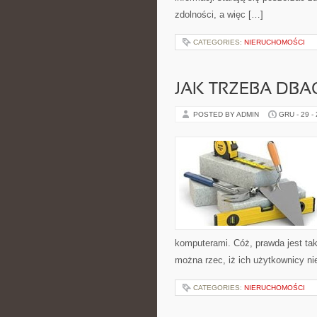
zdolności, a więc […]
CATEGORIES:
NIERUCHOMOŚCI
JAK TRZEBA DBA
POSTED BY ADMIN
GRU - 29 -
komputerami. Cóż, prawda jest taka
można rzec, iż ich użytkownicy ni
CATEGORIES:
NIERUCHOMOŚCI