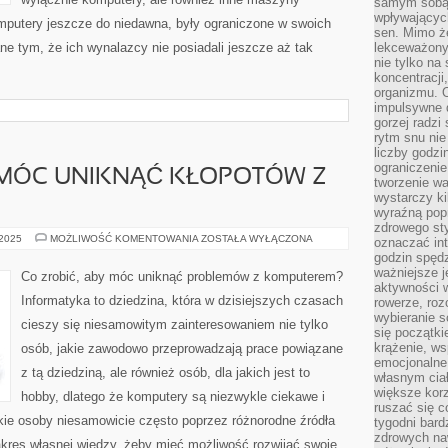
samym sobą.
wpływającyc
putery jeszcze do niedawna, były ograniczone w swoich
sen. Mimo ż
e tym, że ich wynalazcy nie posiadali jeszcze aż tak
lekceważony
nie tylko na
koncentracji
organizmu. 
impulsywne d
gorzej radzi
rytm snu nie
liczby godzi
ograniczeni
 MÓC UNIKNĄĆ KŁOPOTÓW Z
tworzenie w
wystarczy k
wyraźną popr
zdrowego sty
CO
 2025
MOŻLIWOŚĆ KOMENTOWANIA
ZOSTAŁA WYŁĄCZONA
oznaczać in
ZROBIĆ,
godzin spędz
ABY
MÓC
ważniejsze j
Co zrobić, aby móc uniknąć problemów z komputerem?
UNIKNĄĆ
aktywności w
KŁOPOTÓW
Informatyka to dziedzina, która w dzisiejszych czasach
rowerze, roz
Z
KOMPUTEREM?
wybieranie 
cieszy się niesamowitym zainteresowaniem nie tylko
się początki
krążenie, ws
osób, jakie zawodowo przeprowadzają prace powiązane
emocjonalne
z tą dziedziną, ale również osób, dla jakich jest to
własnym cia
większe korz
hobby, dlatego że komputery są niezwykle ciekawe i
ruszać się c
kie osoby niesamowicie często poprzez różnorodne źródła
tygodni bard
zdrowych na
zakres własnej wiedzy, żeby mieć możliwość rozwijać swoje