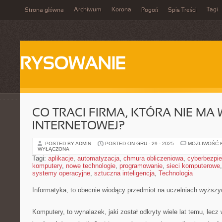
Archiwum
Korona
Tagi
Strona główna
Pogoń
Spis Treści
RYSOWANIE
CO TRACI FIRMA, KTÓRA NIE MA
INTERNETOWEJ?
POSTED BY ADMIN
POSTED ON GRU - 29 - 2025
MOŻLIWOŚĆ 
WYŁĄCZONA
Tagi:
aplikacje
,
automatyzacja
,
chmura obliczeniowa
,
cyberbezpi
komputery
,
nowe technologie
,
programowanie
,
sieci komputerowe
systemy operacyjne
,
sztuczna inteligencja
,
Technologia
Informatyka, to obecnie wiodący przedmiot na uczelniach wyższy
Komputery, to wynalazek, jaki został odkryty wiele lat temu, lec