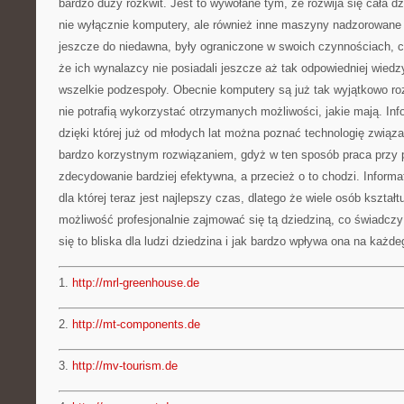
bardzo duży rozkwit. Jest to wywołane tym, że rozwija się cała dz
nie wyłącznie komputery, ale również inne maszyny nadzorowane
jeszcze do niedawna, były ograniczone w swoich czynnościach, 
że ich wynalazcy nie posiadali jeszcze aż tak odpowiedniej wiedzy
wszelkie podzespoły. Obecnie komputery są już tak wyjątkowo roz
nie potrafią wykorzystać otrzymanych możliwości, jakie mają. Inf
dzięki której już od młodych lat można poznać technologię związ
bardzo korzystnym rozwiązaniem, gdyż w ten sposób praca przy
zdecydowanie bardziej efektywna, a przecież o to chodzi. Informa
dla której teraz jest najlepszy czas, dlatego że wiele osób kształ
możliwość profesjonalnie zajmować się tą dziedziną, co świadczy 
się to bliska dla ludzi dziedzina i jak bardzo wpływa ona na każd
1.
http://mrl-greenhouse.de
2.
http://mt-components.de
3.
http://mv-tourism.de