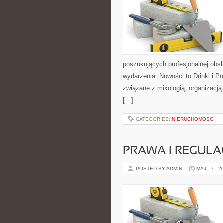
poszukujących profesjonalnej obs
wydarzenia. Nowości to Drinki i 
związane z mixologią, organizacj
[…]
CATEGORIES:
NIERUCHOMOŚCI
PRAWA I REGULA
POSTED BY ADMIN
MAJ - 7 - 2