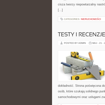
cisza tworzy niepowtarzalny nastró
[…]
CATEGORIES:
NIERUCHOMOŚCI
TESTY I RECENZ
POSTED BY ADMIN
MAJ - 21 -
dokładność. Strona poświęcona dor
osób, które szukają solidnego pu
samochodowymi oraz usługami zw