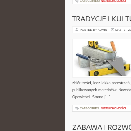
CATEGORIES:
NIERUCHOMOŚCI
TRADYCJE I KULT
POSTED BY ADMIN
MAJ - 2 - 2
zbiór treści, lecz lekka przestrze
publikowanych materiałów. Nowości 
Opowieści. Strona […]
CATEGORIES:
NIERUCHOMOŚCI
ZABAWA I ROZW