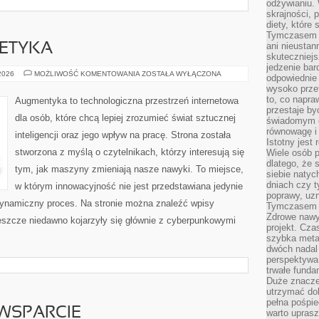
odżywianiu.
skrajności, 
diety, które
Tymczasem z
ani nieusta
 ETYKA
skuteczniejs
jedzenie bar
TECHNOLOGIA
 2026
MOŻLIWOŚĆ KOMENTOWANIA
ZOSTAŁA WYŁĄCZONA
odpowiednie
A
wysoko prze
ETYKA
to, co napra
Augmentyka to technologiczna przestrzeń internetowa
przestaje b
dla osób, które chcą lepiej zrozumieć świat sztucznej
świadomym e
równowagę i 
inteligencji oraz jego wpływ na pracę. Strona została
Istotny jest
stworzona z myślą o czytelnikach, którzy interesują się
Wiele osób p
dlatego, że 
tym, jak maszyny zmieniają nasze nawyki. To miejsce,
siebie natyc
dniach czy t
w którym innowacyjność nie jest przedstawiana jedynie
poprawy, uzn
 dynamiczny proces. Na stronie można znaleźć wpisy
Tymczasem o
Zdrowe nawyk
eszcze niedawno kojarzyły się głównie z cyberpunkowymi
projekt. Cz
szybka metam
dwóch nadal 
perspektywa
trwałe fund
Duże znacze
utrzymać dob
pełna pośpie
WSPARCIE
warto uprasz