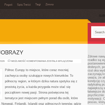
Tagi
Zimno
Pogoń
Spis Treści
SUB
JOBRAZY
Zdrowe nawyk
rzadko są w
PRZYRODA
 2026
MOŻLIWOŚĆ KOMENTOWANIA
ZOSTAŁA WYŁĄCZONA
postanowieni
I
KRAJOBRAZY
drobnych, po
Północ Europy to miejsce, które coraz mocniej
rzut oka wy
zaczynają ks
zachwyca osoby szukające nowych kierunków. To
uważa, że a
kondycję czy
północny region, w którym dzika natura spotyka się z
radykalną p
prostotą życia, a każda przygoda może stać się
największą s
łatwiejsze d
początkiem nowej pasji. Strona poświęcona tej
psychicznie 
tematyce jest miejscem pełnym porad dla osób, które
motywacji. C
proces, któr
 Norwegii, Finlandii, Islandii oraz północnych terenów, gdzie