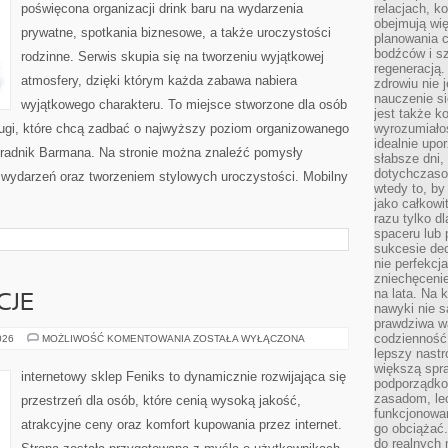
poświęcona organizacji drink baru na wydarzenia
relacjach, k
obejmują wi
prywatne, spotkania biznesowe, a także uroczystości
planowania c
bodźców i s
rodzinne. Serwis skupia się na tworzeniu wyjątkowej
regeneracją
atmosfery, dzięki którym każda zabawa nabiera
zdrowiu nie j
nauczenie s
wyjątkowego charakteru. To miejsce stworzone dla osób
jest także 
ługi, które chcą zadbać o najwyższy poziom organizowanego
wyrozumiałoś
idealnie up
Poradnik Barmana. Na stronie można znaleźć pomysły
słabsze dni,
dotychczasow
ą wydarzeń oraz tworzeniem stylowych uroczystości. Mobilny
wtedy to, by
jako całkowi
razu tylko d
spaceru lub 
sukcesie dec
nie perfekcj
zniechęceni
na lata. Na 
CJE
nawyki nie 
prawdziwa wa
codzienność.
PRAWA
026
MOŻLIWOŚĆ KOMENTOWANIA
ZOSTAŁA WYŁĄCZONA
I
lepszy nastr
REGULACJE
większą spra
internetowy sklep Feniks to dynamicznie rozwijająca się
podporządko
zasadom, lec
przestrzeń dla osób, które cenią wysoką jakość,
funkcjonowan
atrakcyjne ceny oraz komfort kupowania przez internet.
go obciążać.
do realnych 