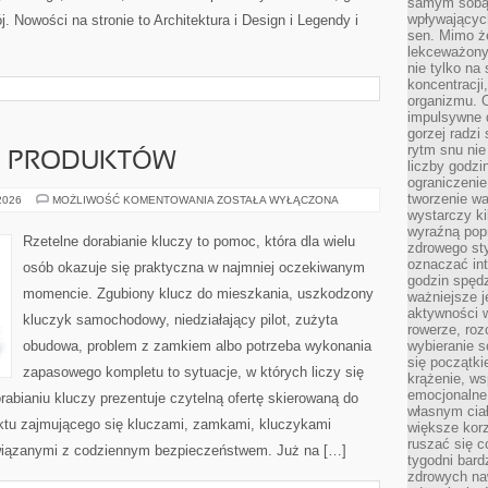
samym sobą.
wpływającyc
j. Nowości na stronie to Architektura i Design i Legendy i
sen. Mimo ż
lekceważony
nie tylko na
koncentracji
organizmu. 
impulsywne d
gorzej radzi
rytm snu nie
JE PRODUKTÓW
liczby godzi
ograniczeni
tworzenie w
TESTY
 2026
MOŻLIWOŚĆ KOMENTOWANIA
ZOSTAŁA WYŁĄCZONA
I
wystarczy k
RECENZJE
wyraźną popr
PRODUKTÓW
Rzetelne dorabianie kluczy to pomoc, która dla wielu
zdrowego sty
oznaczać in
osób okazuje się praktyczna w najmniej oczekiwanym
godzin spędz
momencie. Zgubiony klucz do mieszkania, uszkodzony
ważniejsze j
aktywności w
kluczyk samochodowy, niedziałający pilot, zużyta
rowerze, roz
obudowa, problem z zamkiem albo potrzeba wykonania
wybieranie 
się początki
zapasowego kompletu to sytuacje, w których liczy się
krążenie, ws
emocjonalne
abianiu kluczy prezentuje czytelną ofertę skierowaną do
własnym cia
nktu zajmującego się kluczami, zamkami, kluczykami
większe korz
ruszać się c
iązanymi z codziennym bezpieczeństwem. Już na […]
tygodni bard
zdrowych na