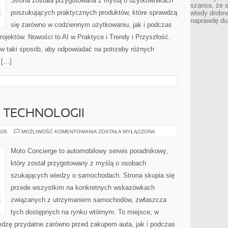
Strona została przygotowana z myślą o użytkownikach
szansa, że s
poszukujących praktycznych produktów, które sprawdzą
wtedy drobn
naprawdę du
się zarówno w codziennym użytkowaniu, jak i podczas
rojektów. Nowości to AI w Praktyce i Trendy i Przyszłość.
 w taki sposób, aby odpowiadać na potrzeby różnych
 […]
E TECHNOLOGII
TESTY
026
MOŻLIWOŚĆ KOMENTOWANIA
ZOSTAŁA WYŁĄCZONA
I
RECENZJE
TECHNOLOGII
Moto Concierge to automobilowy serwis poradnikowy,
który został przygotowany z myślą o osobach
szukających wiedzy o samochodach. Strona skupia się
przede wszystkim na konkretnych wskazówkach
związanych z utrzymaniem samochodów, zwłaszcza
tych dostępnych na rynku wtórnym. To miejsce, w
edzę przydatne zarówno przed zakupem auta, jak i podczas