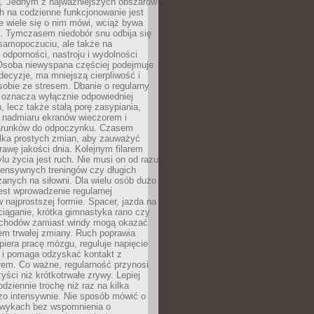
 Jednym z najważniejszych obszarów
h na codzienne funkcjonowanie jest
e wiele się o nim mówi, wciąż bywa
. Tymczasem niedobór snu odbija się
 samopoczuciu, ale także na
, odporności, nastroju i wydolności
Osoba niewyspana częściej podejmuje
ecyzje, ma mniejszą cierpliwość i
 sobie ze stresem. Dbanie o regularny
 oznacza wyłącznie odpowiedniej
n, lecz także stałą porę zasypiania,
e nadmiaru ekranów wieczorem i
arunków do odpoczynku. Czasem
ilka prostych zmian, aby zauważyć
awę jakości dnia. Kolejnym filarem
lu życia jest ruch. Nie musi on od razu
tensywnych treningów czy długich
anych na siłowni. Dla wielu osób dużo
est wprowadzenie regularnej
 najprostszej formie. Spacer, jazda na
ciąganie, krótka gimnastyka rano czy
schodów zamiast windy mogą okazać
em trwałej zmiany. Ruch poprawia
piera pracę mózgu, reguluje napięcie
 i pomaga odzyskać kontakt z
łem. Co ważne, regularność przynosi
yści niż krótkotrwałe zrywy. Lepiej
odziennie trochę niż raz na kilka
zo intensywnie. Nie sposób mówić o
wykach bez wspomnienia o