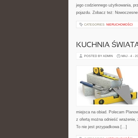
jego codziennego użytkowania, pr
pojazdu. Zobacz też: Nowoczesne
CATEGORIES:
NIERUCHOMOŚCI
KUCHNIA ŚWIATA
POSTED BY ADMIN
MAJ - 4 - 2
miejsca na obiad. Polecam Planow
z ofertą można odnieść wrażenie, 
To nie jest przypadkowa […]