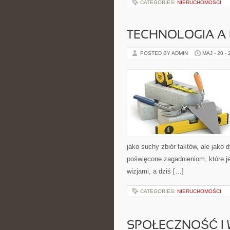
CATEGORIES:
NIERUCHOMOŚCI
TECHNOLOGIA A
POSTED BY ADMIN
MAJ - 20 -
jako suchy zbiór faktów, ale jako
poświęcone zagadnieniom, które j
wizjami, a dziś […]
CATEGORIES:
NIERUCHOMOŚCI
SPOŁECZNOŚĆ I 