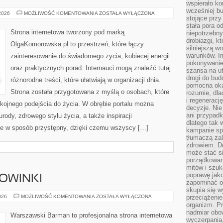
wspierało k
wcześniej b
SPOŁECZNOŚĆ
 2026
MOŻLIWOŚĆ KOMENTOWANIA
ZOSTAŁA WYŁĄCZONA
stojące przy
I
WSPARCIE
stała pora o
Strona internetowa tworzony pod marką
niepotrzebny
drobiazgi, k
OlgaKomorowska.pl to przestrzeń, które łączy
silniejszą w
warunków. Im
zainteresowanie do świadomego życia, kobiecej energii
pokonywanie
oraz praktycznych porad. Internauci mogą znaleźć tutaj
szansa na u
drogi do bud
różnorodne treści, które ułatwiają w organizacji dnia.
pomocna okaz
Strona została przygotowana z myślą o osobach, które
rozumie, dla
i regeneracj
kojnego podejścia do życia. W obrębie portalu można
decyzje. Nie
ani przypadk
urody, zdrowego stylu życia, a także inspiracji
dlatego tak 
ane w sposób przystępny, dzięki czemu wszyscy […]
kampanie spo
tłumaczą za
zdrowiem. D
może stać s
porządkowani
mitów i szuk
poprawę jak
NOWINKI
zapominać o
skupia się w
CIEKAWOSTKI
026
MOŻLIWOŚĆ KOMENTOWANIA
ZOSTAŁA WYŁĄCZONA
przeciążeni
I
organizm. Pr
NOWINKI
nadmiar obow
Warszawski Barman to profesjonalna strona internetowa
wyczerpania,