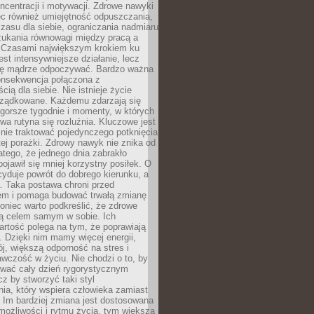
oncentracji i motywacji. Zdrowe nawyki
ęc również umiejętność odpuszczania,
zasu dla siebie, ograniczania nadmiaru
zukania równowagi między pracą a
. Czasami największym krokiem ku
est intensywniejsze działanie, lecz
ię mądrze odpoczywać. Bardzo ważna
konsekwencja połączona z
cią dla siebie. Nie istnieje życie
orządkowane. Każdemu zdarzają się
 gorsze tygodnie i momenty, w których
a rutyna się rozluźnia. Kluczowe jest
 nie traktować pojedynczego potknięcia
tej porażki. Zdrowy nawyk nie znika od
latego, że jednego dnia zabrakło
pojawił się mniej korzystny posiłek. O
yduje powrót do dobrego kierunku, a
a. Taka postawa chroni przed
em i pomaga budować trwałą zmianę
koniec warto podkreślić, że zdrowe
są celem samym w sobie. Ich
rtość polega na tym, że poprawiają
 Dzięki nim mamy więcej energii,
ój, większą odporność na stres i
wczość w życiu. Nie chodzi o to, by
wać cały dzień rygorystycznym
z by stworzyć taki styl
ia, który wspiera człowieka zamiast
 Im bardziej zmiana jest dostosowana
możliwości i rytmu życia, tym większa