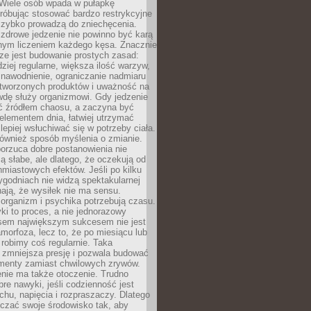
 Wiele osób wpada w pułapkę
próbując stosować bardzo restrykcyjne
 szybko prowadzą do zniechęcenia.
drowe jedzenie nie powinno być karą
nnym liczeniem każdego kęsa. Znacznie
ze jest budowanie prostych zasad:
dziej regularne, większa ilość warzyw,
 nawodnienie, ograniczanie nadmiaru
tworzonych produktów i uważność na
wdę służy organizmowi. Gdy jedzenie
yć źródłem chaosu, a zaczyna być
lementem dnia, łatwiej utrzymać
lepiej wsłuchiwać się w potrzeby ciała.
 również sposób myślenia o zmianie.
orzuca dobre postanowienia nie
są słabe, ale dlatego, że oczekują od
hmiastowych efektów. Jeśli po kilku
ygodniach nie widzą spektakularnej
ają, że wysiłek nie ma sensu.
rganizm i psychika potrzebują czasu.
i to proces, a nie jednorazowy
asem największym sukcesem nie jest
orfoza, lecz to, że po miesiącu lub
robimy coś regularnie. Taka
 zmniejsza presję i pozwala budować
amenty zamiast chwilowych zrywów.
nie ma także otoczenie. Trudno
re nawyki, jeśli codzienność jest
chu, napięcia i rozpraszaczy. Dlatego
czać swoje środowisko tak, aby