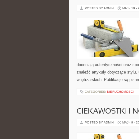
POSTED BY ADMIN
MAJ - 10 -
doceniają autentyczności oraz spo
znaleźć artykuły dotyczące stylu, 
wnętrzarskich. Publikacje są pis
CATEGORIES:
NIERUCHOMOŚCI
CIEKAWOSTKI I 
POSTED BY ADMIN
MAJ - 9 - 2