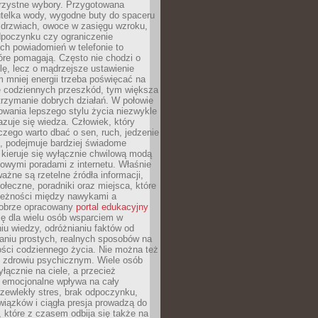
orzystne wybory. Przygotowana
utelka wody, wygodne buty do spaceru
 drzwiach, owoce w zasięgu wzroku,
dpoczynku czy ograniczenie
ch powiadomień w telefonie to
tóre pomagają. Często nie chodzi o
olę, lecz o mądrzejsze ustawienie
 mniej energii trzeba poświęcać na
 codziennych przeszkód, tym większa
trzymanie dobrych działań. W połowie
owania lepszego stylu życia niezwykle
uje się wiedza. Człowiek, który
czego warto dbać o sen, ruch, jedzenie
ę, podejmuje bardziej świadome
 kieruje się wyłącznie chwilową modą
owymi poradami z internetu. Właśnie
ważne są rzetelne źródła informacji,
łeczne, poradniki oraz miejsca, które
leżności między nawykami a
obrze opracowany
portal edukacyjny
ię dla wielu osób wsparciem w
u wiedzy, odróżnianiu faktów od
aniu prostych, realnych sposobów na
ości codziennego życia. Nie można też
 zdrowiu psychicznym. Wiele osób
yłącznie na ciele, a przecież
e emocjonalne wpływa na cały
zewlekły stres, brak odpoczynku,
iązków i ciągła presja prowadzą do
 które z czasem odbija się także na