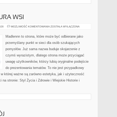
URA WSI
TRADYCJE
026
MOŻLIWOŚĆ KOMENTOWANIA
ZOSTAŁA WYŁĄCZONA
I
KULTURA
WSI
Madlennn to strona, które może być odbierane jako
przemyślany punkt w sieci dla osób szukających
pomysłów. Już sama nazwa buduje skojarzenie z
czymś wyrazistym, dlatego strona może przyciągać
uwagę użytkowników, którzy lubią oryginalne podejście
do prezentowania tematów. To nie jest przypadkowy
ń, w której ważne są zarówno estetyka, jak i użyteczność
na stronie: Styl Życia i Zdrowie i Wiejskie Historie i
ÓJ