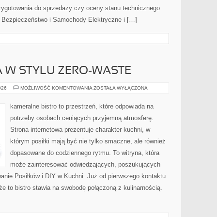
zygotowania do sprzedaży czy oceny stanu technicznego
 Bezpieczeństwo i Samochody Elektryczne i […]
 W STYLU ZERO-WASTE
KUCHNIA
026
MOŻLIWOŚĆ KOMENTOWANIA
ZOSTAŁA WYŁĄCZONA
ŚWIATA
W
STYLU
kameralne bistro to przestrzeń, które odpowiada na
ZERO-
WASTE
potrzeby osobach ceniących przyjemną atmosferę.
Strona internetowa prezentuje charakter kuchni, w
którym posiłki mają być nie tylko smaczne, ale również
dopasowane do codziennego rytmu. To witryna, która
może zainteresować odwiedzających, poszukujących
anie Posiłków i DIY w Kuchni. Już od pierwszego kontaktu
że to bistro stawia na swobodę połączoną z kulinarnością.