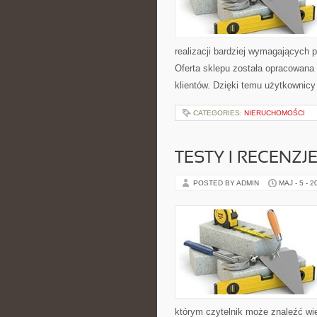
realizacji bardziej wymagających p
Oferta sklepu została opracowana
klientów. Dzięki temu użytkownicy
CATEGORIES:
NIERUCHOMOŚCI
TESTY I RECENZJ
POSTED BY ADMIN
MAJ - 5 - 2
którym czytelnik może znaleźć wi