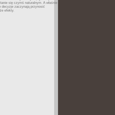
tanie się czymś naturalnym. A właśnie
e decyzje zaczynają przynosić
że efekty.