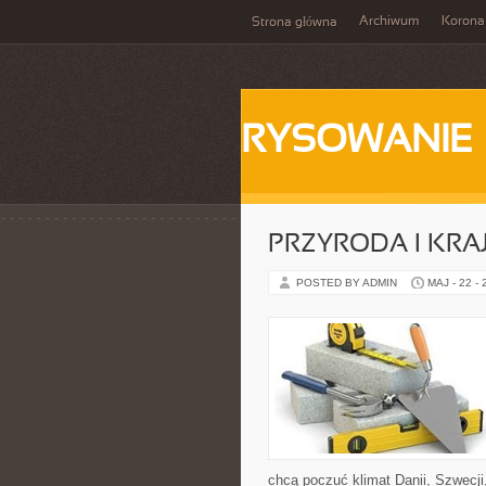
Archiwum
Korona
Strona główna
RYSOWANIE
PRZYRODA I KRA
POSTED BY ADMIN
MAJ - 22 -
chcą poczuć klimat Danii, Szwecji,