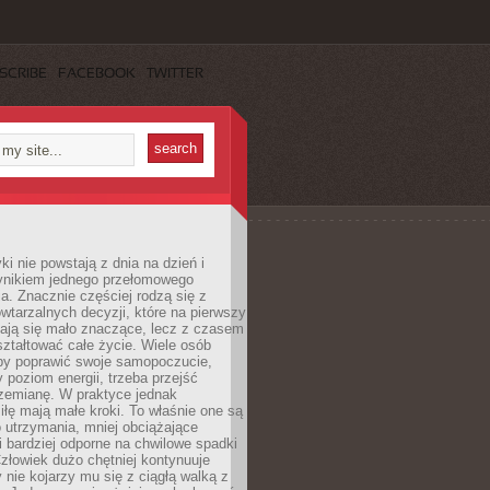
SCRIBE
FACEBOOK
TWITTER
i nie powstają z dnia na dzień i
ynikiem jednego przełomowego
a. Znacznie częściej rodzą się z
wtarzalnych decyzji, które na pierwszy
dają się mało znaczące, lecz z czasem
ztałtować całe życie. Wiele osób
by poprawić swoje samopoczucie,
 poziom energii, trzeba przejść
rzemianę. W praktyce jednak
iłę mają małe kroki. To właśnie one są
o utrzymania, mniej obciążające
i bardziej odporne na chwilowe spadki
złowiek dużo chętniej kontynuuje
y nie kojarzy mu się z ciągłą walką z