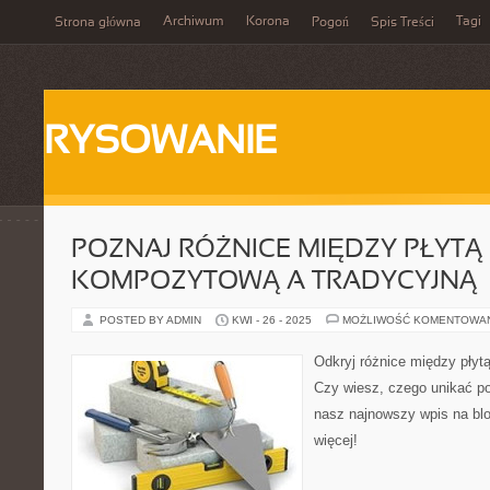
Archiwum
Korona
Tagi
Strona główna
Pogoń
Spis Treści
RYSOWANIE
POZNAJ RÓŻNICE MIĘDZY PŁYTĄ
KOMPOZYTOWĄ A TRADYCYJNĄ –
POSTED BY ADMIN
KWI - 26 - 2025
MOŻLIWOŚĆ KOMENTOWA
Odkryj różnice między płyt
Czy wiesz, czego unikać p
nasz najnowszy wpis na blo
więcej!