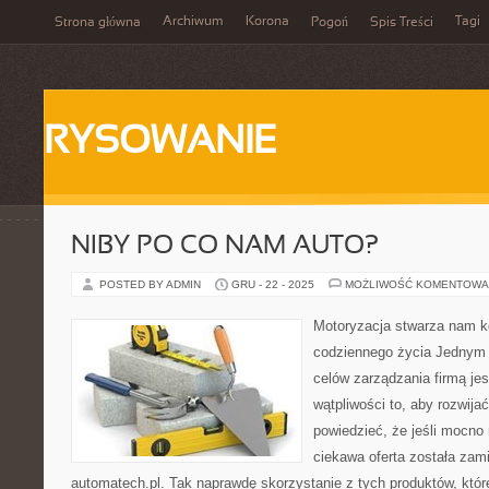
Archiwum
Korona
Tagi
Strona główna
Pogoń
Spis Treści
RYSOWANIE
NIBY PO CO NAM AUTO?
POSTED BY ADMIN
GRU - 22 - 2025
MOŻLIWOŚĆ KOMENTOWA
Motoryzacja stwarza nam k
codziennego życia Jednym z
celów zarządzania firmą jes
wątpliwości to, aby rozwij
powiedzieć, że jeśli mocno 
ciekawa oferta została zam
automatech.pl. Tak naprawdę skorzystanie z tych produktów, któr