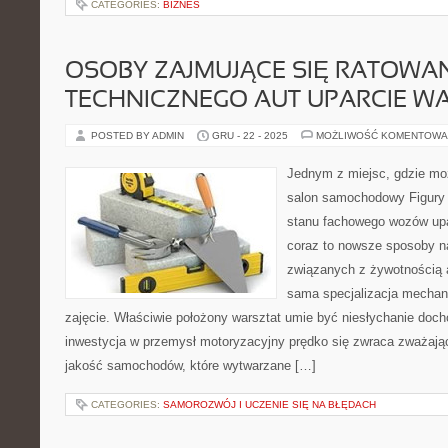
CATEGORIES:
BIZNES
OSOBY ZAJMUJĄCE SIĘ RATOWA
TECHNICZNEGO AUT UPARCIE W
POSTED BY ADMIN
GRU - 22 - 2025
MOŻLIWOŚĆ KOMENTOWA
Jednym z miejsc, gdzie mo
salon samochodowy Figury 
stanu fachowego wozów upa
coraz to nowsze sposoby n
związanych z żywotnością au
sama specjalizacja mechan
zajęcie. Właściwie położony warsztat umie być niesłychanie doc
inwestycja w przemysł motoryzacyjny prędko się zwraca zważając 
jakość samochodów, które wytwarzane […]
CATEGORIES:
SAMOROZWÓJ I UCZENIE SIĘ NA BŁĘDACH