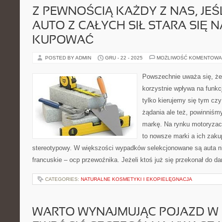
Z PEWNOŚCIĄ KAŻDY Z NAS, JEŚ
AUTO Z CAŁYCH SIŁ STARA SIĘ 
KUPOWAĆ
POSTED BY ADMIN
GRU - 22 - 2025
MOŻLIWOŚĆ KOMENTOWA
Powszechnie uważa się, że 
korzystnie wpływa na funkc
tylko kierujemy się tym cz
żądania ale też, powinniś
markę. Na rynku motoryzacy
to nowsze marki a ich zakup
stereotypowy. W większości wypadków selekcjonowane są auta ni
francuskie – ocp przewoźnika. Jeżeli ktoś już się przekonał do da
CATEGORIES:
NATURALNE KOSMETYKI I EKOPIELĘGNACJA
WARTO WYNAJMUJĄC POJAZD W D