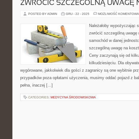
ZWRÓCIĆ SZCZEGÓLNĄ UWAGĘ 
POSTED BY ADMIN
GRU - 22 - 2025
MOŻLIWOŚĆ KOMENTOWA
Należałoby wypożyczając s
zwrócić szczególną uwagę 
samochód w danej jednostc
szczególną uwagę na koszt
Ceny zaczynają się od kilk
kilkudziesięciu. Dla obywate
wygórowane, jakkolwiek dla gości z zagranicy są one wybitnie pr
przypadków poza opłatami użyczenia, musimy oddać pojazd z b
pełna, inaczej […]
CATEGORIES:
MEDYCYNA ŚRODOWISKOWA