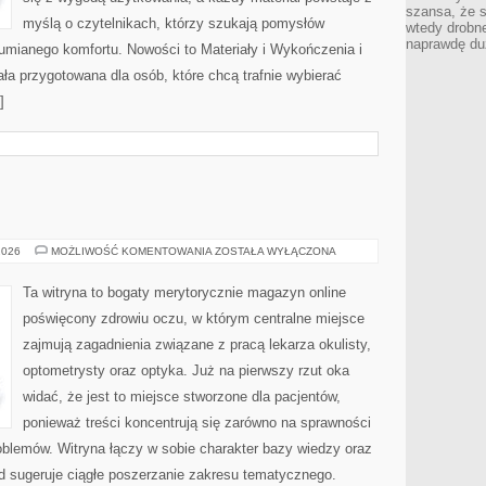
szansa, że s
myślą o czytelnikach, którzy szukają pomysłów
wtedy drobn
naprawdę du
umianego komfortu. Nowości to Materiały i Wykończenia i
ała przygotowana dla osób, które chcą trafnie wybierać
]
CHOROBY
2026
MOŻLIWOŚĆ KOMENTOWANIA
ZOSTAŁA WYŁĄCZONA
OCZU
Ta witryna to bogaty merytorycznie magazyn online
poświęcony zdrowiu oczu, w którym centralne miejsce
zajmują zagadnienia związane z pracą lekarza okulisty,
optometrysty oraz optyka. Już na pierwszy rzut oka
widać, że jest to miejsce stworzone dla pacjentów,
ponieważ treści koncentrują się zarówno na sprawności
oblemów. Witryna łączy w sobie charakter bazy wiedzy oraz
ład sugeruje ciągłe poszerzanie zakresu tematycznego.