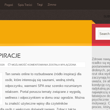
Tagi
Zimno
Pogoń
Spis Treści
SUB
PIRACJE
Zdrowe nawyk
rzadko są w
ARANŻACJE
2026
MOŻLIWOŚĆ KOMENTOWANIA
ZOSTAŁA WYŁĄCZONA
postanowieni
I
drobnych, po
INSPIRACJE
rzut oka wy
Ten serwis online to rozbudowane źródło inspiracji dla
zaczynają ks
osób, które interesują się saunami, wodną strefą
uważa, że a
kondycję czy
odpoczynku, wannami SPA oraz szeroko rozumianym
radykalną p
relaksem. Portal porusza tematy związane z wygodą,
największą s
łatwiejsze d
wellness i odpoczynkiem w domu oraz ogrodzie. Można
psychicznie 
motywacji. C
tu znaleźć użyteczne wpisy dla czytelników
proces, któr
ż dla osób z większym doświadczeniem. Zobacz także