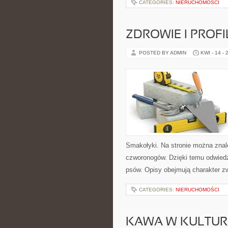
CATEGORIES:
NIERUCHOMOŚCI
ZDROWIE I PROF
POSTED BY ADMIN
KWI - 14 - 
Smakołyki. Na stronie można znal
czworonogów. Dzięki temu odwie
psów. Opisy obejmują charakter zw
CATEGORIES:
NIERUCHOMOŚCI
KAWA W KULTURZ