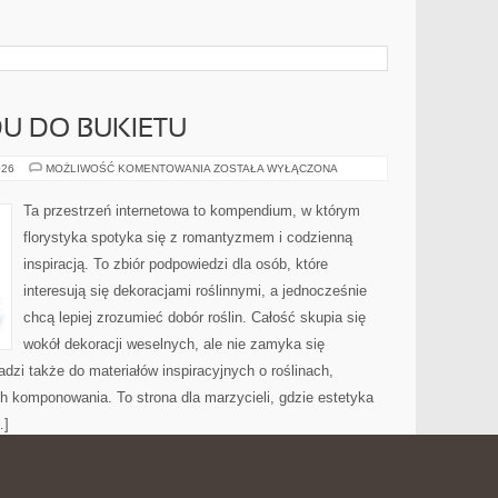
U DO BUKIETU
KWIATY
026
MOŻLIWOŚĆ KOMENTOWANIA
ZOSTAŁA WYŁĄCZONA
Z
OGRODU
DO
Ta przestrzeń internetowa to kompendium, w którym
BUKIETU
florystyka spotyka się z romantyzmem i codzienną
inspiracją. To zbiór podpowiedzi dla osób, które
interesują się dekoracjami roślinnymi, a jednocześnie
chcą lepiej zrozumieć dobór roślin. Całość skupia się
wokół dekoracji weselnych, ale nie zamyka się
dzi także do materiałów inspiracyjnych o roślinach,
h komponowania. To strona dla marzycieli, gdzie estetyka
…]