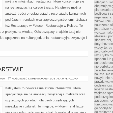
myślą o miłośnikach restauracji, które koncentruje się
relacjach, k
obejmują wi
na restauracjach z całego świata. Na stronie można
planowania c
znaleźć treści o restauracjach, recenzjach, kulinarnych
bodźców i s
regeneracją
podróżach, trendach oraz zapleczu gastronomii. Zobacz
zdrowiu nie j
nauczenie s
też Restauracje w Polsce i Restauracje w Polsce. To
jest także 
je z praktyczną wiedzą. Odwiedzający znajdzie tutaj nie
wyrozumiałoś
idealnie up
okie spojrzenie na kulturę jedzenia, restauracyjne zwyczaje i
słabsze dni,
dotychczasow
wtedy to, by
jako całkowi
razu tylko d
spaceru lub 
sukcesie dec
nie perfekcj
ARSTWIE
zniechęceni
na lata. Na 
nawyki nie 
TRENDY
2026
MOŻLIWOŚĆ KOMENTOWANIA
ZOSTAŁA WYŁĄCZONA
W
prawdziwa wa
MEBLARSTWIE
codzienność.
Italsystem to nowoczesna strona internetowa, która
lepszy nastr
większą spra
specjalizuje się na aranżacji związanej z meblami oraz
podporządko
użytecznych poradach dla osób urządzających
zasadom, lec
funkcjonowan
mieszkanie i gabinet. To miejsce, w którym styl łączy
go obciążać.
do realnych 
się z wygodą użytkowania, a każdy materiał powstaje z