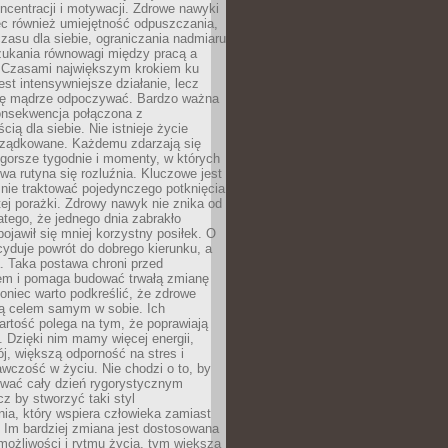
oncentracji i motywacji. Zdrowe nawyki
ęc również umiejętność odpuszczania,
zasu dla siebie, ograniczania nadmiaru
zukania równowagi między pracą a
. Czasami największym krokiem ku
est intensywniejsze działanie, lecz
ię mądrze odpoczywać. Bardzo ważna
konsekwencja połączona z
cią dla siebie. Nie istnieje życie
orządkowane. Każdemu zdarzają się
 gorsze tygodnie i momenty, w których
a rutyna się rozluźnia. Kluczowe jest
 nie traktować pojedynczego potknięcia
tej porażki. Zdrowy nawyk nie znika od
latego, że jednego dnia zabrakło
pojawił się mniej korzystny posiłek. O
yduje powrót do dobrego kierunku, a
a. Taka postawa chroni przed
em i pomaga budować trwałą zmianę
koniec warto podkreślić, że zdrowe
są celem samym w sobie. Ich
rtość polega na tym, że poprawiają
 Dzięki nim mamy więcej energii,
ój, większą odporność na stres i
wczość w życiu. Nie chodzi o to, by
wać cały dzień rygorystycznym
z by stworzyć taki styl
ia, który wspiera człowieka zamiast
 Im bardziej zmiana jest dostosowana
możliwości i rytmu życia, tym większa