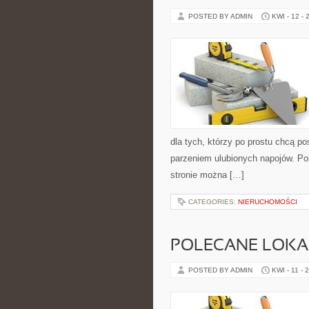
POSTED BY ADMIN
KWI - 12 - 
dla tych, którzy po prostu chcą p
parzeniem ulubionych napojów. Po
stronie można […]
CATEGORIES:
NIERUCHOMOŚCI
POLECANE LOKA
POSTED BY ADMIN
KWI - 11 - 