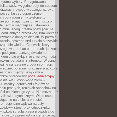
orzystne wybory. Przygotowana
utelka wody, wygodne buty do spaceru
 drzwiach, owoce w zasięgu wzroku,
dpoczynku czy ograniczenie
ch powiadomień w telefonie to
tóre pomagają. Często nie chodzi o
olę, lecz o mądrzejsze ustawienie
 mniej energii trzeba poświęcać na
 codziennych przeszkód, tym większa
trzymanie dobrych działań. W połowie
owania lepszego stylu życia niezwykle
uje się wiedza. Człowiek, który
czego warto dbać o sen, ruch, jedzenie
ę, podejmuje bardziej świadome
 kieruje się wyłącznie chwilową modą
owymi poradami z internetu. Właśnie
ważne są rzetelne źródła informacji,
łeczne, poradniki oraz miejsca, które
leżności między nawykami a
obrze opracowany
portal edukacyjny
ię dla wielu osób wsparciem w
u wiedzy, odróżnianiu faktów od
aniu prostych, realnych sposobów na
ości codziennego życia. Nie można też
 zdrowiu psychicznym. Wiele osób
yłącznie na ciele, a przecież
e emocjonalne wpływa na cały
zewlekły stres, brak odpoczynku,
iązków i ciągła presja prowadzą do
 które z czasem odbija się także na