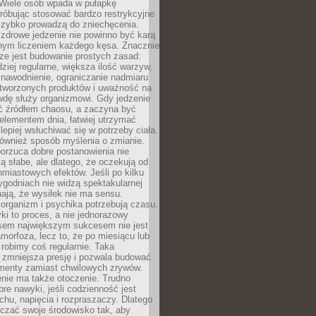
 Wiele osób wpada w pułapkę
próbując stosować bardzo restrykcyjne
 szybko prowadzą do zniechęcenia.
drowe jedzenie nie powinno być karą
nnym liczeniem każdego kęsa. Znacznie
ze jest budowanie prostych zasad:
dziej regularne, większa ilość warzyw,
 nawodnienie, ograniczanie nadmiaru
tworzonych produktów i uważność na
wdę służy organizmowi. Gdy jedzenie
yć źródłem chaosu, a zaczyna być
lementem dnia, łatwiej utrzymać
lepiej wsłuchiwać się w potrzeby ciała.
 również sposób myślenia o zmianie.
orzuca dobre postanowienia nie
są słabe, ale dlatego, że oczekują od
hmiastowych efektów. Jeśli po kilku
ygodniach nie widzą spektakularnej
ają, że wysiłek nie ma sensu.
rganizm i psychika potrzebują czasu.
i to proces, a nie jednorazowy
asem największym sukcesem nie jest
orfoza, lecz to, że po miesiącu lub
robimy coś regularnie. Taka
 zmniejsza presję i pozwala budować
amenty zamiast chwilowych zrywów.
nie ma także otoczenie. Trudno
re nawyki, jeśli codzienność jest
chu, napięcia i rozpraszaczy. Dlatego
czać swoje środowisko tak, aby