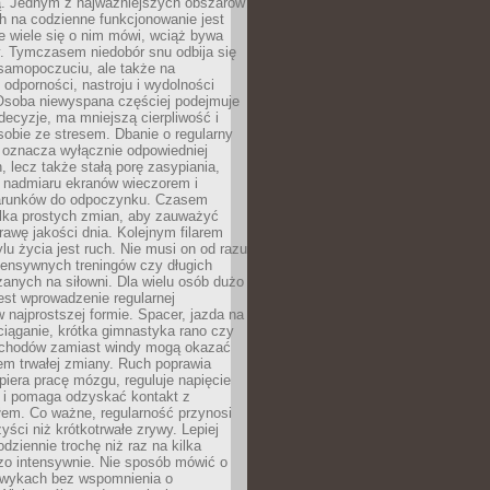
 Jednym z najważniejszych obszarów
h na codzienne funkcjonowanie jest
e wiele się o nim mówi, wciąż bywa
. Tymczasem niedobór snu odbija się
 samopoczuciu, ale także na
, odporności, nastroju i wydolności
Osoba niewyspana częściej podejmuje
ecyzje, ma mniejszą cierpliwość i
 sobie ze stresem. Dbanie o regularny
 oznacza wyłącznie odpowiedniej
n, lecz także stałą porę zasypiania,
e nadmiaru ekranów wieczorem i
arunków do odpoczynku. Czasem
ilka prostych zmian, aby zauważyć
awę jakości dnia. Kolejnym filarem
lu życia jest ruch. Nie musi on od razu
tensywnych treningów czy długich
anych na siłowni. Dla wielu osób dużo
est wprowadzenie regularnej
 najprostszej formie. Spacer, jazda na
ciąganie, krótka gimnastyka rano czy
schodów zamiast windy mogą okazać
em trwałej zmiany. Ruch poprawia
piera pracę mózgu, reguluje napięcie
 i pomaga odzyskać kontakt z
łem. Co ważne, regularność przynosi
yści niż krótkotrwałe zrywy. Lepiej
odziennie trochę niż raz na kilka
zo intensywnie. Nie sposób mówić o
wykach bez wspomnienia o