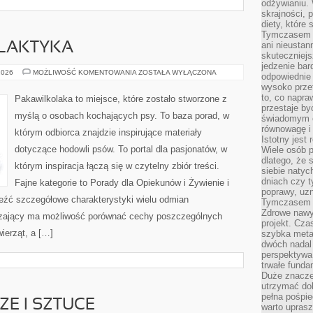
odżywianiu.
skrajności, 
diety, które
Tymczasem z
ani nieusta
ILAKTYKA
skuteczniejs
jedzenie bar
ZDROWIE
2026
MOŻLIWOŚĆ KOMENTOWANIA
ZOSTAŁA WYŁĄCZONA
odpowiednie
I
wysoko prze
PROFILAKTYKA
to, co napra
Pakawilkolaka to miejsce, które zostało stworzone z
przestaje b
myślą o osobach kochających psy. To baza porad, w
świadomym e
równowagę i 
którym odbiorca znajdzie inspirujące materiały
Istotny jest
dotyczące hodowli psów. To portal dla pasjonatów, w
Wiele osób p
dlatego, że 
którym inspiracja łączą się w czytelny zbiór treści.
siebie natyc
dniach czy t
Fajne kategorie to Porady dla Opiekunów i Żywienie i
poprawy, uzn
eźć szczegółowe charakterystyki wielu odmian
Tymczasem o
Zdrowe nawyk
dzający ma możliwość porównać cechy poszczególnych
projekt. Cz
ierząt, a […]
szybka metam
dwóch nadal 
perspektywa
trwałe fund
Duże znacze
utrzymać dob
pełna pośpie
E I SZTUCE
warto uprasz