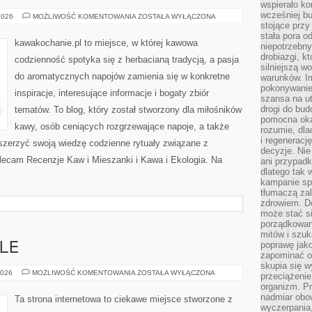
wspierało k
wcześniej b
KAWA
2026
MOŻLIWOŚĆ KOMENTOWANIA
ZOSTAŁA WYŁĄCZONA
W
stojące przy
KULTURZE
stała pora o
I
kawakochanie.pl to miejsce, w której kawowa
niepotrzebny
SZTUCE
drobiazgi, k
codzienność spotyka się z herbacianą tradycją, a pasja
silniejszą w
do aromatycznych napojów zamienia się w konkretne
warunków. Im
pokonywanie
inspiracje, interesujące informacje i bogaty zbiór
szansa na u
drogi do bud
tematów. To blog, który został stworzony dla miłośników
pomocna okaz
kawy, osób ceniących rozgrzewające napoje, a także
rozumie, dla
i regeneracj
oszerzyć swoją wiedzę codzienne rytuały związane z
decyzje. Nie
lecam Recenzje Kaw i Mieszanki i Kawa i Ekologia. Na
ani przypadk
dlatego tak 
kampanie spo
tłumaczą za
zdrowiem. D
może stać s
porządkowani
mitów i szuk
poprawę jak
LE
zapominać o
skupia się w
POLECANE
2026
MOŻLIWOŚĆ KOMENTOWANIA
ZOSTAŁA WYŁĄCZONA
przeciążeni
LOKALE
organizm. Pr
nadmiar obow
Ta strona internetowa to ciekawe miejsce stworzone z
wyczerpania,