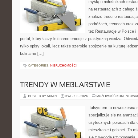
myślą o miłośnikach restaur
na restauracjach z całego 
znaleźć treści o restauracj
podróżach, trendach oraz z
też Restauracje w Polsce i
portal, który łączy kulinarne emocje z praktyczną wiedzą. Odwiedz
tylko opisy lokali, lecz także szerokie spojrzenie na kulturę jedze
kulinarne […]
CATEGORIES:
NIERUCHOMOŚCI
TRENDY W MEBLARSTWIE
POSTED BY ADMIN
KWI - 10 - 2026
MOŻLIWOŚĆ KOMENTOWA
Italsystem to nowoczesna s
specjalizuje się na aranżac
użytecznych poradach dla 
mieszkanie i gabinet. To mi
się z wygodą użytkowania, 