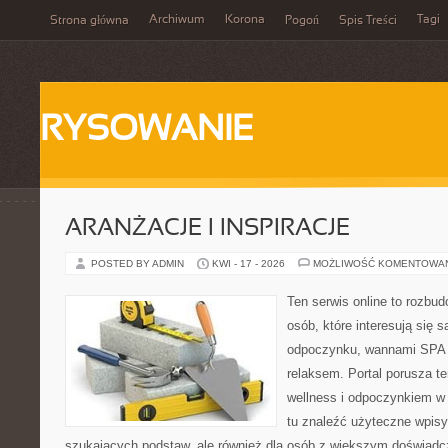
Archiwum
Korona
Tagi
Strona główna
Pogoń
Spis Treści
RYSOWANIE
ARANŻACJE I INSPIRACJE
POSTED BY ADMIN
KWI - 17 - 2026
MOŻLIWOŚĆ KOMENTOWA
Ten serwis online to rozbudo
osób, które interesują się 
odpoczynku, wannami SPA 
relaksem. Portal porusza 
wellness i odpoczynkiem w
tu znaleźć użyteczne wpisy
szukających podstaw, ale również dla osób z większym doświad