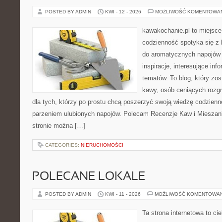
POSTED BY ADMIN
KWI - 12 - 2026
MOŻLIWOŚĆ KOMENTOWA
kawakochanie.pl to miejsce
codzienność spotyka się z h
do aromatycznych napojów 
inspiracje, interesujące inf
tematów. To blog, który zos
kawy, osób ceniących rozgr
dla tych, którzy po prostu chcą poszerzyć swoją wiedzę codzienn
parzeniem ulubionych napojów. Polecam Recenzje Kaw i Mieszank
stronie można […]
CATEGORIES:
NIERUCHOMOŚCI
POLECANE LOKALE
POSTED BY ADMIN
KWI - 11 - 2026
MOŻLIWOŚĆ KOMENTOWA
Ta strona internetowa to c