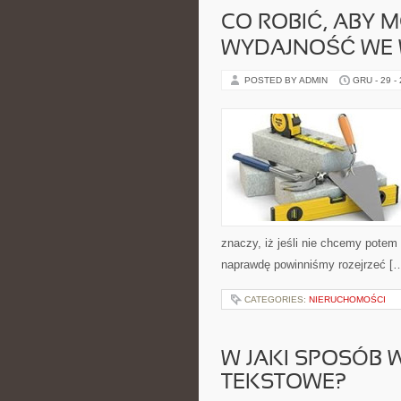
CO ROBIĆ, ABY 
WYDAJNOŚĆ WE W
POSTED BY ADMIN
GRU - 29 -
znaczy, iż jeśli nie chcemy potem 
naprawdę powinniśmy rozejrzeć [
CATEGORIES:
NIERUCHOMOŚCI
W JAKI SPOSÓB 
TEKSTOWE?