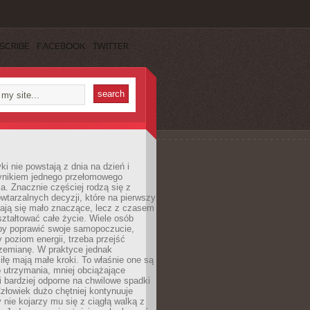
SCRIBE
FACEBOOK
TWITTER
i nie powstają z dnia na dzień i
ynikiem jednego przełomowego
a. Znacznie częściej rodzą się z
wtarzalnych decyzji, które na pierwszy
dają się mało znaczące, lecz z czasem
ztałtować całe życie. Wiele osób
by poprawić swoje samopoczucie,
 poziom energii, trzeba przejść
rzemianę. W praktyce jednak
iłę mają małe kroki. To właśnie one są
o utrzymania, mniej obciążające
i bardziej odporne na chwilowe spadki
złowiek dużo chętniej kontynuuje
y nie kojarzy mu się z ciągłą walką z