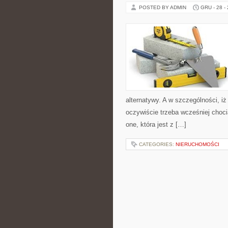
POSTED BY ADMIN
GRU - 28 -
alternatywy. A w szczególności, i
oczywiście trzeba wcześniej choc
one, która jest z […]
CATEGORIES:
NIERUCHOMOŚCI