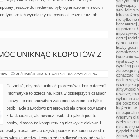
samym sobą.
wpływającyc
putery jeszcze do niedawna, były ograniczone w swoich
sen. Mimo ż
e tym, że ich wynalazcy nie posiadali jeszcze aż tak
lekceważony
nie tylko na
koncentracji
organizmu. 
impulsywne d
gorzej radzi
rytm snu nie
liczby godzi
ograniczeni
 MÓC UNIKNĄĆ KŁOPOTÓW Z
tworzenie w
wystarczy k
wyraźną popr
zdrowego sty
CO
 2025
MOŻLIWOŚĆ KOMENTOWANIA
ZOSTAŁA WYŁĄCZONA
oznaczać in
ZROBIĆ,
godzin spędz
ABY
MÓC
ważniejsze j
Co zrobić, aby móc uniknąć problemów z komputerem?
UNIKNĄĆ
aktywności w
KŁOPOTÓW
Informatyka to dziedzina, która w dzisiejszych czasach
rowerze, roz
Z
KOMPUTEREM?
wybieranie 
cieszy się niesamowitym zainteresowaniem nie tylko
się początki
krążenie, ws
osób, jakie zawodowo przeprowadzają prace powiązane
emocjonalne
z tą dziedziną, ale również osób, dla jakich jest to
własnym cia
większe korz
hobby, dlatego że komputery są niezwykle ciekawe i
ruszać się c
kie osoby niesamowicie często poprzez różnorodne źródła
tygodni bard
zdrowych na
zakres własnej wiedzy, żeby mieć możliwość rozwijać swoje