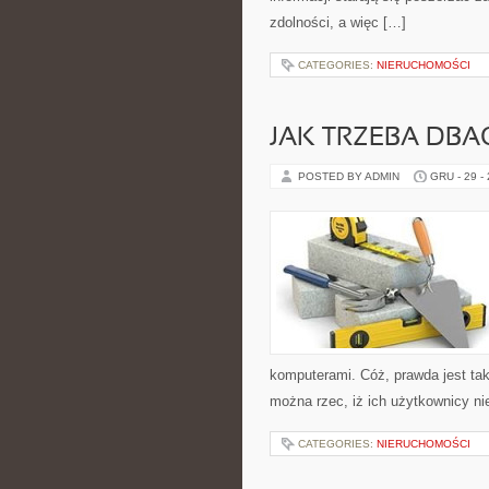
zdolności, a więc […]
CATEGORIES:
NIERUCHOMOŚCI
JAK TRZEBA DBA
POSTED BY ADMIN
GRU - 29 -
komputerami. Cóż, prawda jest taka
można rzec, iż ich użytkownicy ni
CATEGORIES:
NIERUCHOMOŚCI