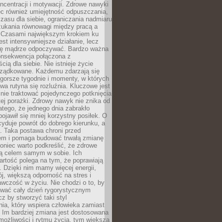
oncentracji i motywacji. Zdrowe nawyki
ęc również umiejętność odpuszczania,
zasu dla siebie, ograniczania nadmiaru
zukania równowagi między pracą a
. Czasami największym krokiem ku
est intensywniejsze działanie, lecz
ię mądrze odpoczywać. Bardzo ważna
konsekwencja połączona z
cią dla siebie. Nie istnieje życie
orządkowane. Każdemu zdarzają się
 gorsze tygodnie i momenty, w których
a rutyna się rozluźnia. Kluczowe jest
 nie traktować pojedynczego potknięcia
tej porażki. Zdrowy nawyk nie znika od
latego, że jednego dnia zabrakło
pojawił się mniej korzystny posiłek. O
yduje powrót do dobrego kierunku, a
a. Taka postawa chroni przed
em i pomaga budować trwałą zmianę
koniec warto podkreślić, że zdrowe
są celem samym w sobie. Ich
rtość polega na tym, że poprawiają
 Dzięki nim mamy więcej energii,
ój, większą odporność na stres i
wczość w życiu. Nie chodzi o to, by
wać cały dzień rygorystycznym
z by stworzyć taki styl
ia, który wspiera człowieka zamiast
 Im bardziej zmiana jest dostosowana
możliwości i rytmu życia, tym większa