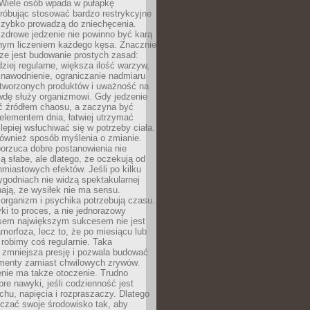
 Wiele osób wpada w pułapkę
próbując stosować bardzo restrykcyjne
 szybko prowadzą do zniechęcenia.
drowe jedzenie nie powinno być karą
nnym liczeniem każdego kęsa. Znacznie
ze jest budowanie prostych zasad:
dziej regularne, większa ilość warzyw,
 nawodnienie, ograniczanie nadmiaru
tworzonych produktów i uważność na
wdę służy organizmowi. Gdy jedzenie
yć źródłem chaosu, a zaczyna być
lementem dnia, łatwiej utrzymać
lepiej wsłuchiwać się w potrzeby ciała.
 również sposób myślenia o zmianie.
orzuca dobre postanowienia nie
są słabe, ale dlatego, że oczekują od
hmiastowych efektów. Jeśli po kilku
ygodniach nie widzą spektakularnej
ają, że wysiłek nie ma sensu.
rganizm i psychika potrzebują czasu.
i to proces, a nie jednorazowy
asem największym sukcesem nie jest
orfoza, lecz to, że po miesiącu lub
robimy coś regularnie. Taka
 zmniejsza presję i pozwala budować
amenty zamiast chwilowych zrywów.
nie ma także otoczenie. Trudno
re nawyki, jeśli codzienność jest
chu, napięcia i rozpraszaczy. Dlatego
czać swoje środowisko tak, aby