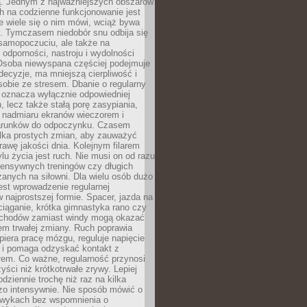
 Jednym z najważniejszych obszarów
h na codzienne funkcjonowanie jest
e wiele się o nim mówi, wciąż bywa
. Tymczasem niedobór snu odbija się
 samopoczuciu, ale także na
, odporności, nastroju i wydolności
Osoba niewyspana częściej podejmuje
ecyzje, ma mniejszą cierpliwość i
 sobie ze stresem. Dbanie o regularny
 oznacza wyłącznie odpowiedniej
n, lecz także stałą porę zasypiania,
e nadmiaru ekranów wieczorem i
arunków do odpoczynku. Czasem
ilka prostych zmian, aby zauważyć
awę jakości dnia. Kolejnym filarem
lu życia jest ruch. Nie musi on od razu
tensywnych treningów czy długich
anych na siłowni. Dla wielu osób dużo
est wprowadzenie regularnej
 najprostszej formie. Spacer, jazda na
ciąganie, krótka gimnastyka rano czy
schodów zamiast windy mogą okazać
em trwałej zmiany. Ruch poprawia
piera pracę mózgu, reguluje napięcie
 i pomaga odzyskać kontakt z
łem. Co ważne, regularność przynosi
yści niż krótkotrwałe zrywy. Lepiej
odziennie trochę niż raz na kilka
zo intensywnie. Nie sposób mówić o
wykach bez wspomnienia o