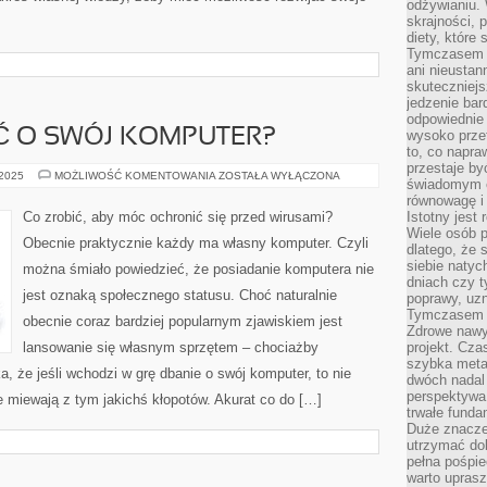
odżywianiu.
skrajności, 
diety, które
Tymczasem z
ani nieusta
skuteczniejs
jedzenie bar
odpowiednie
Ć O SWÓJ KOMPUTER?
wysoko prze
to, co napra
przestaje b
JAK
 2025
MOŻLIWOŚĆ KOMENTOWANIA
ZOSTAŁA WYŁĄCZONA
świadomym e
TRZEBA
DBAĆ
równowagę i 
O
Co zrobić, aby móc ochronić się przed wirusami?
Istotny jest
SWÓJ
Wiele osób p
KOMPUTER?
Obecnie praktycznie każdy ma własny komputer. Czyli
dlatego, że 
siebie natyc
można śmiało powiedzieć, że posiadanie komputera nie
dniach czy t
jest oznaką społecznego statusu. Choć naturalnie
poprawy, uzn
Tymczasem o
obecnie coraz bardziej popularnym zjawiskiem jest
Zdrowe nawyk
lansowanie się własnym sprzętem – chociażby
projekt. Cz
szybka metam
, że jeśli wchodzi w grę dbanie o swój komputer, to nie
dwóch nadal 
perspektywa
e miewają z tym jakichś kłopotów. Akurat co do […]
trwałe fund
Duże znacze
utrzymać dob
pełna pośpie
warto uprasz