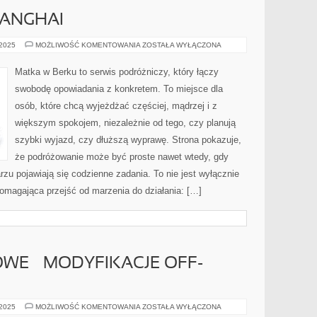
HANGHAI
CHORWACJA
 2025
MOŻLIWOŚĆ KOMENTOWANIA
ZOSTAŁA WYŁĄCZONA
I
SHANGHAI
Matka w Berku to serwis podróżniczy, który łączy
swobodę opowiadania z konkretem. To miejsce dla
osób, które chcą wyjeżdżać częściej, mądrzej i z
większym spokojem, niezależnie od tego, czy planują
szybki wyjazd, czy dłuższą wyprawę. Strona pokazuje,
że podróżowanie może być proste nawet wtedy, gdy
rzu pojawiają się codzienne zadania. To nie jest wyłącznie
i pomagająca przejść od marzenia do działania: […]
WE – MODYFIKACJE OFF-
POJAZDY
 2025
MOŻLIWOŚĆ KOMENTOWANIA
ZOSTAŁA WYŁĄCZONA
TERENOWE