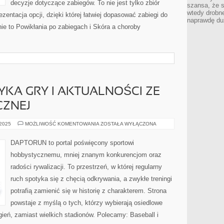
decyzje dotyczące zabiegów. To nie jest tylko zbiór
szansa, że s
wtedy drobn
ezentacja opcji, dzięki której łatwiej dopasować zabiegi do
naprawdę du
nie to Powikłania po zabiegach i Skóra a choroby
YKA GRY I AKTUALNOŚCI ZE
CZNEJ
TECHNIKA
 2025
MOŻLIWOŚĆ KOMENTOWANIA
ZOSTAŁA WYŁĄCZONA
I
TAKTYKA
GRY
DAPTORUN to portal poświęcony sportowi
I
AKTUALNOŚCI
hobbystycznemu, mniej znanym konkurencjom oraz
ZE
ŚWIATA
radości rywalizacji. To przestrzeń, w której regularny
PIŁKI
RĘCZNEJ
ruch spotyka się z chęcią odkrywania, a zwykłe treningi
potrafią zamienić się w historię z charakterem. Strona
powstaje z myślą o tych, którzy wybierają osiedlowe
ień, zamiast wielkich stadionów. Polecamy: Baseball i