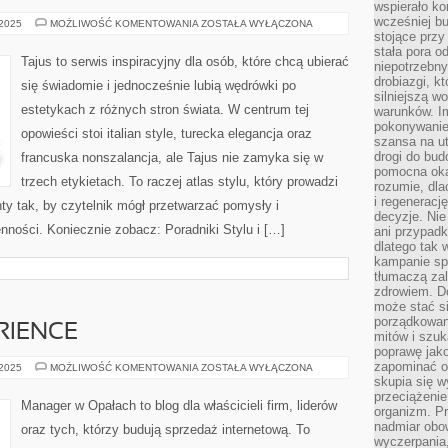
wspierało k
wcześniej b
VINTAGE
 2025
MOŻLIWOŚĆ KOMENTOWANIA
ZOSTAŁA WYŁĄCZONA
I
stojące przy
RETRO
stała pora o
Tajus to serwis inspiracyjny dla osób, które chcą ubierać
niepotrzebny
drobiazgi, k
się świadomie i jednocześnie lubią wędrówki po
silniejszą w
estetykach z różnych stron świata. W centrum tej
warunków. Im
pokonywanie
opowieści stoi italian style, turecka elegancja oraz
szansa na u
drogi do bud
francuska nonszalancja, ale Tajus nie zamyka się w
pomocna okaz
trzech etykietach. To raczej atlas stylu, który prowadzi
rozumie, dla
i regeneracj
enty tak, by czytelnik mógł przetwarzać pomysły i
decyzje. Nie
ności. Koniecznie zobacz: Poradniki Stylu i […]
ani przypadk
dlatego tak 
kampanie spo
tłumaczą za
zdrowiem. D
może stać s
porządkowani
RIENCE
mitów i szuk
poprawę jak
zapominać o
CUSTOMER
 2025
MOŻLIWOŚĆ KOMENTOWANIA
ZOSTAŁA WYŁĄCZONA
EXPERIENCE
skupia się w
przeciążeni
Manager w Opałach to blog dla właścicieli firm, liderów
organizm. Pr
nadmiar obow
oraz tych, którzy budują sprzedaż internetową. To
wyczerpania,