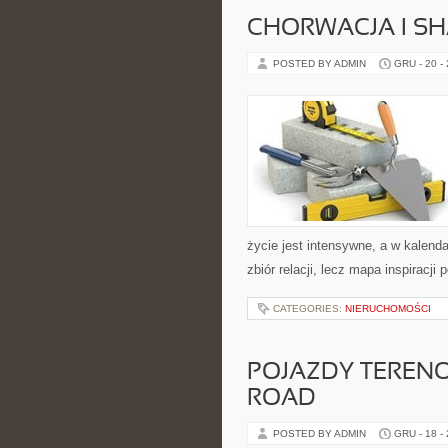
CHORWACJA I S
POSTED BY ADMIN
GRU - 20 -
życie jest intensywne, a w kalenda
zbiór relacji, lecz mapa inspiracj
CATEGORIES:
NIERUCHOMOŚCI
POJAZDY TERENO
ROAD
POSTED BY ADMIN
GRU - 18 -