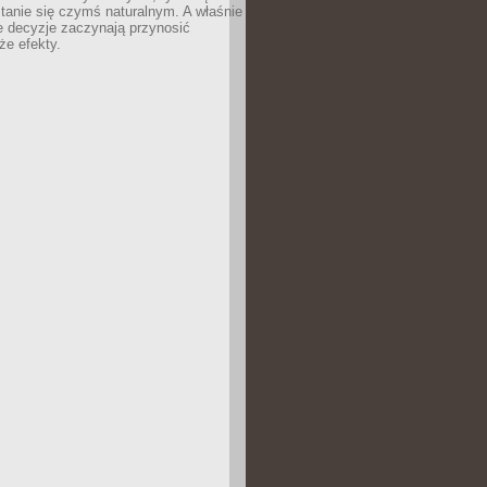
tanie się czymś naturalnym. A właśnie
e decyzje zaczynają przynosić
że efekty.