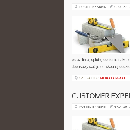
POSTED BY ADMIN
GRU - 27 -
przez linie, sploty, odcienie i akc
dopasowywać je do własnej codzien
CATEGORIES:
NIERUCHOMOŚCI
CUSTOMER EXPE
POSTED BY ADMIN
GRU - 26 -