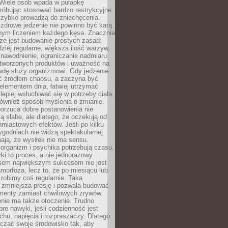
 Wiele osób wpada w pułapkę
próbując stosować bardzo restrykcyjne
 szybko prowadzą do zniechęcenia.
drowe jedzenie nie powinno być karą
nnym liczeniem każdego kęsa. Znacznie
ze jest budowanie prostych zasad:
dziej regularne, większa ilość warzyw,
 nawodnienie, ograniczanie nadmiaru
tworzonych produktów i uważność na
wdę służy organizmowi. Gdy jedzenie
yć źródłem chaosu, a zaczyna być
lementem dnia, łatwiej utrzymać
lepiej wsłuchiwać się w potrzeby ciała.
 również sposób myślenia o zmianie.
orzuca dobre postanowienia nie
są słabe, ale dlatego, że oczekują od
hmiastowych efektów. Jeśli po kilku
ygodniach nie widzą spektakularnej
ają, że wysiłek nie ma sensu.
rganizm i psychika potrzebują czasu.
i to proces, a nie jednorazowy
asem największym sukcesem nie jest
orfoza, lecz to, że po miesiącu lub
robimy coś regularnie. Taka
 zmniejsza presję i pozwala budować
amenty zamiast chwilowych zrywów.
nie ma także otoczenie. Trudno
re nawyki, jeśli codzienność jest
chu, napięcia i rozpraszaczy. Dlatego
czać swoje środowisko tak, aby