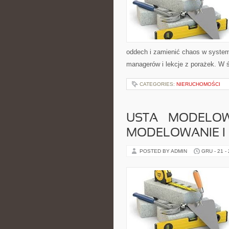
oddech i zamienić chaos w syste
managerów i lekcje z porażek. W 
CATEGORIES:
NIERUCHOMOŚCI
USTA – MODELOWA
MODELOWANIE I 
POSTED BY ADMIN
GRU - 21 -