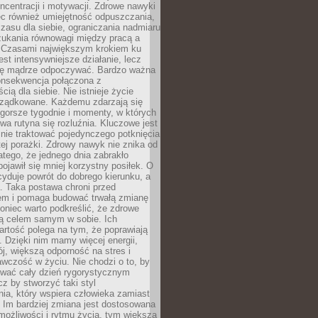
oncentracji i motywacji. Zdrowe nawyki
ęc również umiejętność odpuszczania,
zasu dla siebie, ograniczania nadmiaru
zukania równowagi między pracą a
. Czasami największym krokiem ku
est intensywniejsze działanie, lecz
ię mądrze odpoczywać. Bardzo ważna
konsekwencja połączona z
cią dla siebie. Nie istnieje życie
orządkowane. Każdemu zdarzają się
 gorsze tygodnie i momenty, w których
a rutyna się rozluźnia. Kluczowe jest
 nie traktować pojedynczego potknięcia
tej porażki. Zdrowy nawyk nie znika od
latego, że jednego dnia zabrakło
pojawił się mniej korzystny posiłek. O
yduje powrót do dobrego kierunku, a
a. Taka postawa chroni przed
em i pomaga budować trwałą zmianę
koniec warto podkreślić, że zdrowe
są celem samym w sobie. Ich
rtość polega na tym, że poprawiają
 Dzięki nim mamy więcej energii,
ój, większą odporność na stres i
wczość w życiu. Nie chodzi o to, by
wać cały dzień rygorystycznym
z by stworzyć taki styl
ia, który wspiera człowieka zamiast
 Im bardziej zmiana jest dostosowana
możliwości i rytmu życia, tym większa