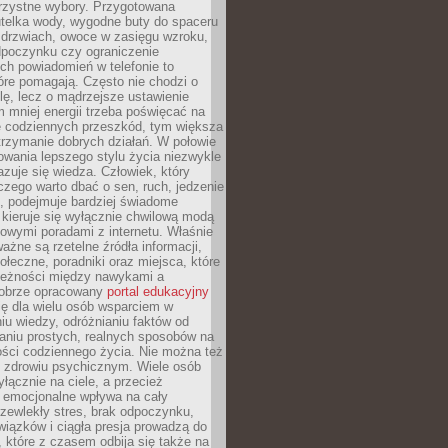
orzystne wybory. Przygotowana
utelka wody, wygodne buty do spaceru
 drzwiach, owoce w zasięgu wzroku,
dpoczynku czy ograniczenie
ch powiadomień w telefonie to
tóre pomagają. Często nie chodzi o
olę, lecz o mądrzejsze ustawienie
 mniej energii trzeba poświęcać na
 codziennych przeszkód, tym większa
trzymanie dobrych działań. W połowie
owania lepszego stylu życia niezwykle
uje się wiedza. Człowiek, który
czego warto dbać o sen, ruch, jedzenie
ę, podejmuje bardziej świadome
 kieruje się wyłącznie chwilową modą
owymi poradami z internetu. Właśnie
ważne są rzetelne źródła informacji,
łeczne, poradniki oraz miejsca, które
leżności między nawykami a
obrze opracowany
portal edukacyjny
ię dla wielu osób wsparciem w
u wiedzy, odróżnianiu faktów od
aniu prostych, realnych sposobów na
ości codziennego życia. Nie można też
 zdrowiu psychicznym. Wiele osób
yłącznie na ciele, a przecież
e emocjonalne wpływa na cały
zewlekły stres, brak odpoczynku,
iązków i ciągła presja prowadzą do
 które z czasem odbija się także na