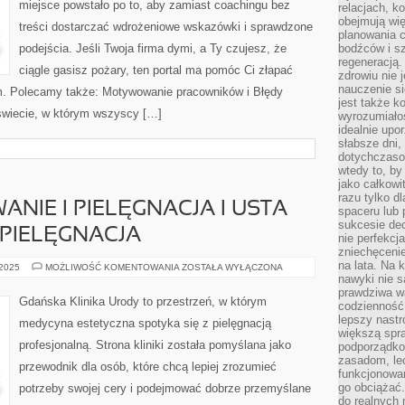
miejsce powstało po to, aby zamiast coachingu bez
relacjach, k
obejmują wi
treści dostarczać wdrożeniowe wskazówki i sprawdzone
planowania c
podejścia. Jeśli Twoja firma dymi, a Ty czujesz, że
bodźców i s
regeneracją
ciągle gasisz pożary, ten portal ma pomóc Ci złapać
zdrowiu nie j
nauczenie s
m. Polecamy także: Motywowanie pracowników i Błędy
jest także 
świecie, w którym wszyscy […]
wyrozumiałoś
idealnie up
słabsze dni,
dotychczasow
wtedy to, by
jako całkowi
razu tylko d
NIE I PIELĘGNACJA I USTA –
spaceru lub 
sukcesie dec
PIELĘGNACJA
nie perfekcj
zniechęceni
na lata. Na 
USTA
 2025
MOŻLIWOŚĆ KOMENTOWANIA
ZOSTAŁA WYŁĄCZONA
–
nawyki nie 
MODELOWANIE
prawdziwa wa
I
Gdańska Klinika Urody to przestrzeń, w którym
codzienność.
PIELĘGNACJA
I
lepszy nastr
medycyna estetyczna spotyka się z pielęgnacją
USTA
większą spra
–
profesjonalną. Strona kliniki została pomyślana jako
podporządko
MODELOWANIE
I
zasadom, lec
przewodnik dla osób, które chcą lepiej zrozumieć
PIELĘGNACJA
funkcjonowan
go obciążać.
potrzeby swojej cery i podejmować dobrze przemyślane
do realnych 