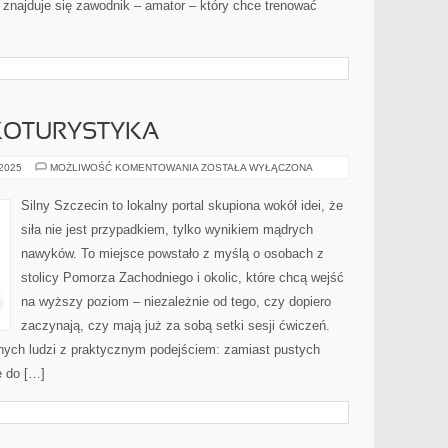
ajduje się zawodnik – amator – który chce trenować
EKOTURYSTYKA
INNE
 2025
MOŻLIWOŚĆ KOMENTOWANIA
ZOSTAŁA WYŁĄCZONA
TEMATY
I
EKOTURYSTYKA
Silny Szczecin to lokalny portal skupiona wokół idei, że
siła nie jest przypadkiem, tylko wynikiem mądrych
nawyków. To miejsce powstało z myślą o osobach z
stolicy Pomorza Zachodniego i okolic, które chcą wejść
na wyższy poziom – niezależnie od tego, czy dopiero
zaczynają, czy mają już za sobą setki sesji ćwiczeń.
wnych ludzi z praktycznym podejściem: zamiast pustych
ę do […]