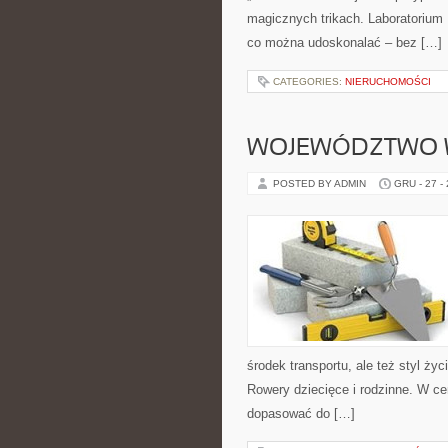
magicznych trikach. Laboratorium 
co można udoskonalać – bez […]
CATEGORIES:
NIERUCHOMOŚCI
WOJEWÓDZTWO 
POSTED BY ADMIN
GRU - 27 -
środek transportu, ale też styl ży
Rowery dziecięce i rodzinne. W c
dopasować do […]