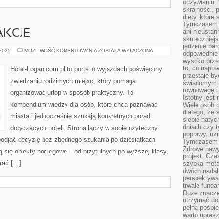
odżywianiu.
skrajności, 
diety, które
Tymczasem z
ani nieusta
AKCJE
skuteczniejs
jedzenie bar
PODZIEMNE
 2025
MOŻLIWOŚĆ KOMENTOWANIA
ZOSTAŁA WYŁĄCZONA
odpowiednie
ATRAKCJE
wysoko prze
to, co napra
Hotel-Logan.com.pl to portal o wyjazdach poświęcony
przestaje b
zwiedzaniu rodzimych miejsc, który pomaga
świadomym e
równowagę i 
organizować urlop w sposób praktyczny. To
Istotny jest
kompendium wiedzy dla osób, które chcą poznawać
Wiele osób p
dlatego, że 
miasta i jednocześnie szukają konkretnych porad
siebie natyc
dniach czy t
dotyczących hoteli. Strona łączy w sobie użyteczny
poprawy, uzn
 podjąć decyzję bez zbędnego szukania po dziesiątkach
Tymczasem o
Zdrowe nawyk
ą się obiekty noclegowe – od przytulnych po wyższej klasy,
projekt. Cz
rać […]
szybka metam
dwóch nadal 
perspektywa
trwałe fund
Duże znacze
utrzymać dob
pełna pośpie
warto uprasz