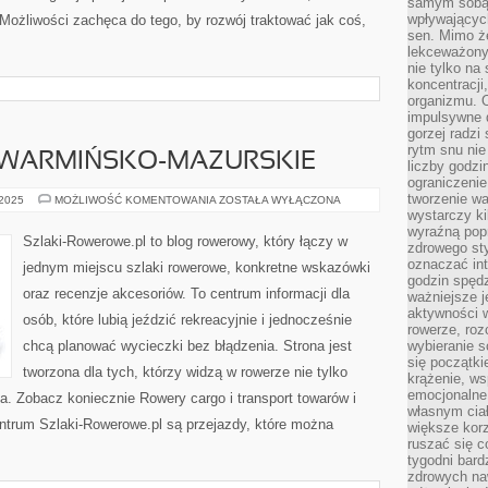
samym sobą.
wpływającyc
Możliwości zachęca do tego, by rozwój traktować jak coś,
sen. Mimo ż
lekceważony
nie tylko na
koncentracji
organizmu. 
impulsywne d
gorzej radzi
rytm snu nie
WARMIŃSKO-MAZURSKIE
liczby godzi
ograniczeni
tworzenie w
WOJEWÓDZTWO
 2025
MOŻLIWOŚĆ KOMENTOWANIA
ZOSTAŁA WYŁĄCZONA
WARMIŃSKO-
wystarczy k
MAZURSKIE
wyraźną popr
Szlaki-Rowerowe.pl to blog rowerowy, który łączy w
zdrowego sty
oznaczać in
jednym miejscu szlaki rowerowe, konkretne wskazówki
godzin spędz
oraz recenzje akcesoriów. To centrum informacji dla
ważniejsze j
aktywności w
osób, które lubią jeździć rekreacyjnie i jednocześnie
rowerze, roz
chcą planować wycieczki bez błądzenia. Strona jest
wybieranie 
się początki
tworzona dla tych, którzy widzą w rowerze nie tylko
krążenie, ws
emocjonalne
cia. Zobacz koniecznie Rowery cargo i transport towarów i
własnym cia
entrum Szlaki-Rowerowe.pl są przejazdy, które można
większe korz
ruszać się c
tygodni bard
zdrowych na