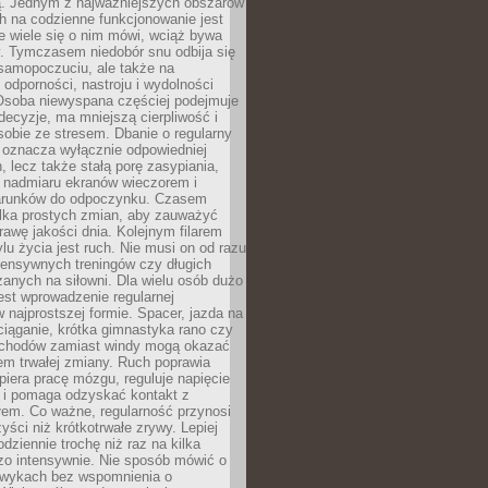
 Jednym z najważniejszych obszarów
h na codzienne funkcjonowanie jest
e wiele się o nim mówi, wciąż bywa
. Tymczasem niedobór snu odbija się
 samopoczuciu, ale także na
, odporności, nastroju i wydolności
Osoba niewyspana częściej podejmuje
ecyzje, ma mniejszą cierpliwość i
 sobie ze stresem. Dbanie o regularny
 oznacza wyłącznie odpowiedniej
n, lecz także stałą porę zasypiania,
e nadmiaru ekranów wieczorem i
arunków do odpoczynku. Czasem
ilka prostych zmian, aby zauważyć
awę jakości dnia. Kolejnym filarem
lu życia jest ruch. Nie musi on od razu
tensywnych treningów czy długich
anych na siłowni. Dla wielu osób dużo
est wprowadzenie regularnej
 najprostszej formie. Spacer, jazda na
ciąganie, krótka gimnastyka rano czy
schodów zamiast windy mogą okazać
em trwałej zmiany. Ruch poprawia
piera pracę mózgu, reguluje napięcie
 i pomaga odzyskać kontakt z
łem. Co ważne, regularność przynosi
yści niż krótkotrwałe zrywy. Lepiej
odziennie trochę niż raz na kilka
zo intensywnie. Nie sposób mówić o
wykach bez wspomnienia o