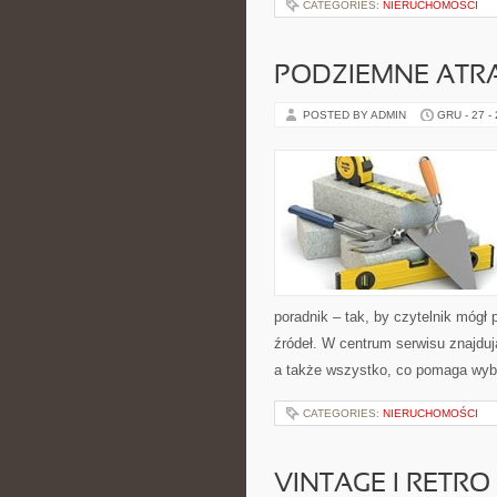
CATEGORIES:
NIERUCHOMOŚCI
PODZIEMNE ATR
POSTED BY ADMIN
GRU - 27 -
poradnik – tak, by czytelnik mógł
źródeł. W centrum serwisu znajduj
a także wszystko, co pomaga wyb
CATEGORIES:
NIERUCHOMOŚCI
VINTAGE I RETRO