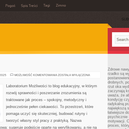
Tagi
Zimno
Pogoń
Spis Treści
SUB
Zdrowe nawyk
rzadko są w
ARCHEOLOGIA
 2025
MOŻLIWOŚĆ KOMENTOWANIA
ZOSTAŁA WYŁĄCZONA
postanowieni
drobnych, po
Laboratorium Możliwości to blog edukacyjny, w którym
rzut oka wy
zaczynają ks
rozwój sprawności i poszerzanie zrozumienia są
uważa, że a
kondycję czy
traktowane jak proces – spokojny, metodyczny i
radykalną p
jednocześnie pełen ciekawości. To przestrzeń, które
największą s
łatwiejsze d
pomaga uczyć się skuteczniej, budować rutyny i
psychicznie 
tworzyć własny styl pracy z praktyką. Nazwa
motywacji. C
proces, któr
kowa: sugeruje podejście oparte na weryfikowaniu, a nie na