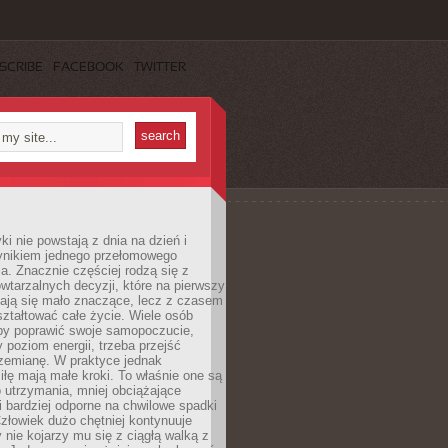
SCRIBE
FACEBOOK
TWITTER
i nie powstają z dnia na dzień i
ynikiem jednego przełomowego
a. Znacznie częściej rodzą się z
wtarzalnych decyzji, które na pierwszy
dają się mało znaczące, lecz z czasem
ztałtować całe życie. Wiele osób
by poprawić swoje samopoczucie,
 poziom energii, trzeba przejść
rzemianę. W praktyce jednak
iłę mają małe kroki. To właśnie one są
o utrzymania, mniej obciążające
i bardziej odporne na chwilowe spadki
złowiek dużo chętniej kontynuuje
y nie kojarzy mu się z ciągłą walką z