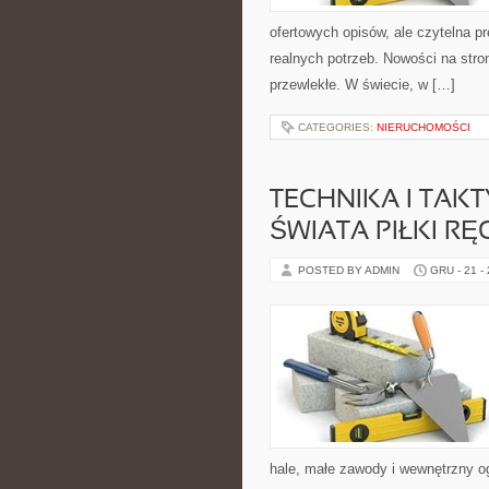
ofertowych opisów, ale czytelna pr
realnych potrzeb. Nowości na stro
przewlekłe. W świecie, w […]
CATEGORIES:
NIERUCHOMOŚCI
TECHNIKA I TAKT
ŚWIATA PIŁKI RĘ
POSTED BY ADMIN
GRU - 21 -
hale, małe zawody i wewnętrzny og