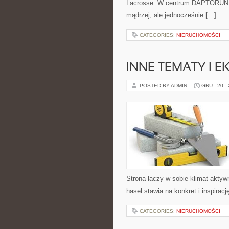
Lacrosse. W centrum DAPTORUN zn
mądrzej, ale jednocześnie […]
CATEGORIES:
NIERUCHOMOŚCI
INNE TEMATY I 
POSTED BY ADMIN
GRU - 20 -
Strona łączy w sobie klimat akty
haseł stawia na konkret i inspiracj
CATEGORIES:
NIERUCHOMOŚCI