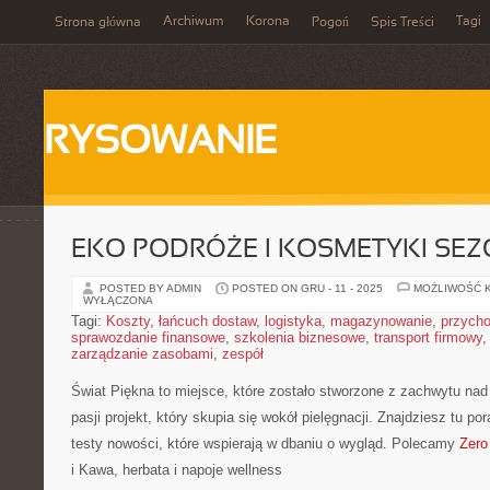
Archiwum
Korona
Tagi
Strona główna
Pogoń
Spis Treści
RYSOWANIE
EKO PODRÓŻE I KOSMETYKI SE
POSTED BY ADMIN
POSTED ON GRU - 11 - 2025
MOŻLIWOŚĆ 
WYŁĄCZONA
Tagi:
Koszty
,
łańcuch dostaw
,
logistyka
,
magazynowanie
,
przych
sprawozdanie finansowe
,
szkolenia biznesowe
,
transport firmowy
zarządzanie zasobami
,
zespół
Świat Piękna to miejsce, które zostało stworzone z zachwytu nad
pasji projekt, który skupia się wokół pielęgnacji. Znajdziesz tu po
testy nowości, które wspierają w dbaniu o wygląd. Polecamy
Zero
i Kawa, herbata i napoje wellness