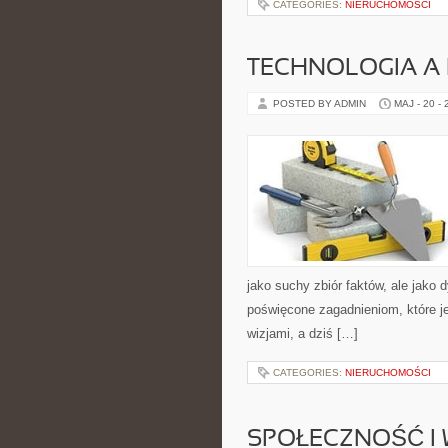
CATEGORIES:
NIERUCHOMOŚCI
TECHNOLOGIA A
POSTED BY ADMIN
MAJ - 20 -
jako suchy zbiór faktów, ale jako
poświęcone zagadnieniom, które j
wizjami, a dziś […]
CATEGORIES:
NIERUCHOMOŚCI
SPOŁECZNOŚĆ I 