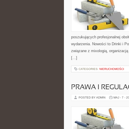
poszukujących profesjonalnej obs
wydarzenia. Nowości to Drinki i 
związane z mixologią, organizacj
[…]
CATEGORIES:
NIERUCHOMOŚCI
PRAWA I REGULA
POSTED BY ADMIN
MAJ - 7 - 2