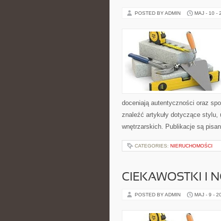
POSTED BY ADMIN
MAJ - 10 -
doceniają autentyczności oraz spo
znaleźć artykuły dotyczące stylu, 
wnętrzarskich. Publikacje są pis
CATEGORIES:
NIERUCHOMOŚCI
CIEKAWOSTKI I 
POSTED BY ADMIN
MAJ - 9 - 2