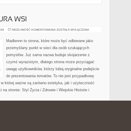
URA WSI
TRADYCJE
026
MOŻLIWOŚĆ KOMENTOWANIA
ZOSTAŁA WYŁĄCZONA
I
KULTURA
WSI
Madlennn to strona, które może być odbierane jako
przemyślany punkt w sieci dla osób szukających
pomysłów. Już sama nazwa buduje skojarzenie z
czymś wyrazistym, dlatego strona może przyciągać
uwagę użytkowników, którzy lubią oryginalne podejście
do prezentowania tematów. To nie jest przypadkowy
ń, w której ważne są zarówno estetyka, jak i użyteczność
na stronie: Styl Życia i Zdrowie i Wiejskie Historie i
ÓJ