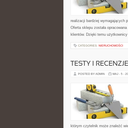
realizacji bardziej wymagających p
Oferta sklepu została opracowana
klientów. Dzięki temu użytkownicy
CATEGORIES:
NIERUCHOMOŚCI
TESTY I RECENZJ
POSTED BY ADMIN
MAJ - 5 - 2
którym czytelnik może znaleźć wi