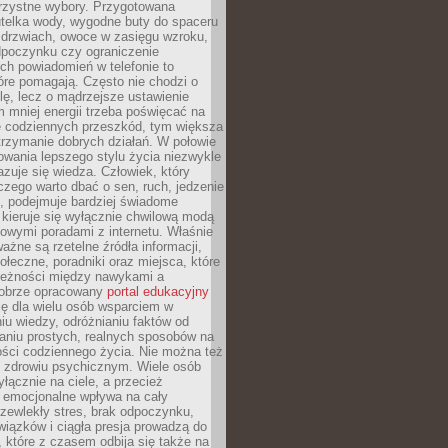
orzystne wybory. Przygotowana
utelka wody, wygodne buty do spaceru
 drzwiach, owoce w zasięgu wzroku,
dpoczynku czy ograniczenie
ch powiadomień w telefonie to
tóre pomagają. Często nie chodzi o
olę, lecz o mądrzejsze ustawienie
 mniej energii trzeba poświęcać na
 codziennych przeszkód, tym większa
trzymanie dobrych działań. W połowie
owania lepszego stylu życia niezwykle
uje się wiedza. Człowiek, który
czego warto dbać o sen, ruch, jedzenie
ę, podejmuje bardziej świadome
 kieruje się wyłącznie chwilową modą
owymi poradami z internetu. Właśnie
ważne są rzetelne źródła informacji,
łeczne, poradniki oraz miejsca, które
leżności między nawykami a
obrze opracowany
portal edukacyjny
ię dla wielu osób wsparciem w
u wiedzy, odróżnianiu faktów od
aniu prostych, realnych sposobów na
ości codziennego życia. Nie można też
 zdrowiu psychicznym. Wiele osób
yłącznie na ciele, a przecież
e emocjonalne wpływa na cały
zewlekły stres, brak odpoczynku,
iązków i ciągła presja prowadzą do
 które z czasem odbija się także na