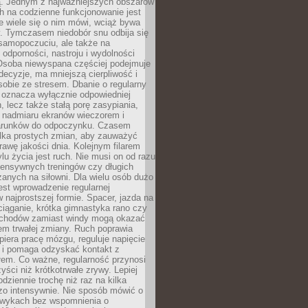
 Jednym z najważniejszych obszarów
h na codzienne funkcjonowanie jest
e wiele się o nim mówi, wciąż bywa
. Tymczasem niedobór snu odbija się
 samopoczuciu, ale także na
, odporności, nastroju i wydolności
Osoba niewyspana częściej podejmuje
ecyzje, ma mniejszą cierpliwość i
 sobie ze stresem. Dbanie o regularny
 oznacza wyłącznie odpowiedniej
n, lecz także stałą porę zasypiania,
e nadmiaru ekranów wieczorem i
arunków do odpoczynku. Czasem
ilka prostych zmian, aby zauważyć
awę jakości dnia. Kolejnym filarem
lu życia jest ruch. Nie musi on od razu
tensywnych treningów czy długich
anych na siłowni. Dla wielu osób dużo
est wprowadzenie regularnej
 najprostszej formie. Spacer, jazda na
ciąganie, krótka gimnastyka rano czy
schodów zamiast windy mogą okazać
em trwałej zmiany. Ruch poprawia
piera pracę mózgu, reguluje napięcie
 i pomaga odzyskać kontakt z
łem. Co ważne, regularność przynosi
yści niż krótkotrwałe zrywy. Lepiej
odziennie trochę niż raz na kilka
zo intensywnie. Nie sposób mówić o
wykach bez wspomnienia o