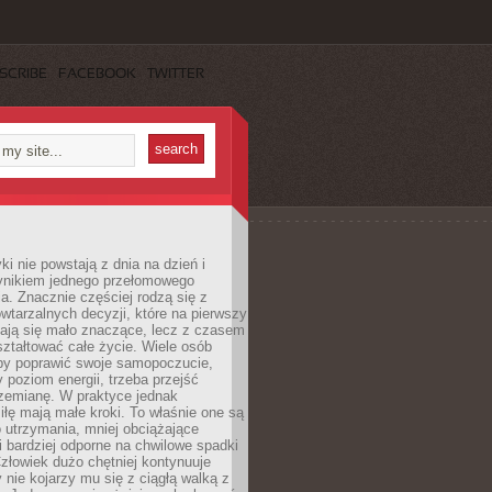
SCRIBE
FACEBOOK
TWITTER
i nie powstają z dnia na dzień i
ynikiem jednego przełomowego
a. Znacznie częściej rodzą się z
wtarzalnych decyzji, które na pierwszy
dają się mało znaczące, lecz z czasem
ztałtować całe życie. Wiele osób
by poprawić swoje samopoczucie,
 poziom energii, trzeba przejść
rzemianę. W praktyce jednak
iłę mają małe kroki. To właśnie one są
o utrzymania, mniej obciążające
i bardziej odporne na chwilowe spadki
złowiek dużo chętniej kontynuuje
y nie kojarzy mu się z ciągłą walką z