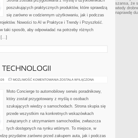
Strona została przygotowana z myślą o użytkownikach
szansa, że s
poszukujących praktycznych produktów, które sprawdzą
wtedy drobn
naprawdę du
się zarówno w codziennym użytkowaniu, jak i podczas
rojektów. Nowości to AI w Praktyce i Trendy i Przyszłość.
 w taki sposób, aby odpowiadać na potrzeby różnych
 […]
E TECHNOLOGII
TESTY
026
MOŻLIWOŚĆ KOMENTOWANIA
ZOSTAŁA WYŁĄCZONA
I
RECENZJE
TECHNOLOGII
Moto Concierge to automobilowy serwis poradnikowy,
który został przygotowany z myślą o osobach
szukających wiedzy o samochodach. Strona skupia się
przede wszystkim na konkretnych wskazówkach
związanych z utrzymaniem samochodów, zwłaszcza
tych dostępnych na rynku wtórnym. To miejsce, w
edzę przydatne zarówno przed zakupem auta, jak i podczas