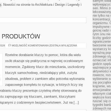
samym sobą.
wpływającyc
j. Nowości na stronie to Architektura i Design i Legendy i
sen. Mimo ż
lekceważony
nie tylko na
koncentracji
organizmu. 
impulsywne d
gorzej radzi
rytm snu nie
JE PRODUKTÓW
liczby godzi
ograniczeni
tworzenie w
TESTY
 2026
MOŻLIWOŚĆ KOMENTOWANIA
ZOSTAŁA WYŁĄCZONA
I
wystarczy k
RECENZJE
wyraźną popr
PRODUKTÓW
Rzetelne dorabianie kluczy to pomoc, która dla wielu
zdrowego sty
oznaczać in
osób okazuje się praktyczna w najmniej oczekiwanym
godzin spędz
momencie. Zgubiony klucz do mieszkania, uszkodzony
ważniejsze j
aktywności w
kluczyk samochodowy, niedziałający pilot, zużyta
rowerze, roz
obudowa, problem z zamkiem albo potrzeba wykonania
wybieranie 
się początki
zapasowego kompletu to sytuacje, w których liczy się
krążenie, ws
emocjonalne
abianiu kluczy prezentuje czytelną ofertę skierowaną do
własnym cia
nktu zajmującego się kluczami, zamkami, kluczykami
większe korz
ruszać się c
iązanymi z codziennym bezpieczeństwem. Już na […]
tygodni bard
zdrowych na