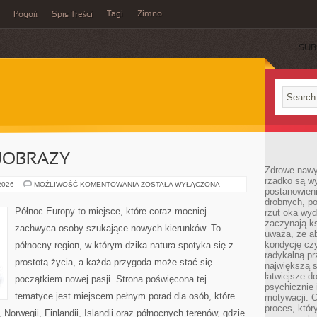
Tagi
Zimno
Pogoń
Spis Treści
SUB
JOBRAZY
Zdrowe nawyk
rzadko są w
PRZYRODA
 2026
MOŻLIWOŚĆ KOMENTOWANIA
ZOSTAŁA WYŁĄCZONA
postanowieni
I
KRAJOBRAZY
drobnych, po
Północ Europy to miejsce, które coraz mocniej
rzut oka wy
zaczynają ks
zachwyca osoby szukające nowych kierunków. To
uważa, że a
kondycję czy
północny region, w którym dzika natura spotyka się z
radykalną p
prostotą życia, a każda przygoda może stać się
największą s
łatwiejsze d
początkiem nowej pasji. Strona poświęcona tej
psychicznie 
tematyce jest miejscem pełnym porad dla osób, które
motywacji. C
proces, któr
 Norwegii, Finlandii, Islandii oraz północnych terenów, gdzie