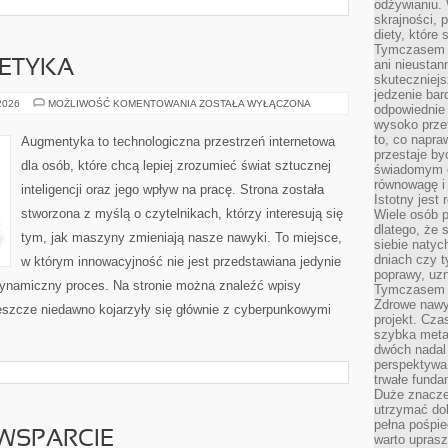
odżywianiu.
skrajności, 
diety, które
Tymczasem z
ani nieusta
 ETYKA
skuteczniejs
jedzenie bar
TECHNOLOGIA
 2026
MOŻLIWOŚĆ KOMENTOWANIA
ZOSTAŁA WYŁĄCZONA
odpowiednie
A
wysoko prze
ETYKA
to, co napra
Augmentyka to technologiczna przestrzeń internetowa
przestaje b
dla osób, które chcą lepiej zrozumieć świat sztucznej
świadomym e
równowagę i 
inteligencji oraz jego wpływ na pracę. Strona została
Istotny jest
stworzona z myślą o czytelnikach, którzy interesują się
Wiele osób p
dlatego, że 
tym, jak maszyny zmieniają nasze nawyki. To miejsce,
siebie natyc
dniach czy t
w którym innowacyjność nie jest przedstawiana jedynie
poprawy, uzn
 dynamiczny proces. Na stronie można znaleźć wpisy
Tymczasem o
Zdrowe nawyk
eszcze niedawno kojarzyły się głównie z cyberpunkowymi
projekt. Cz
szybka metam
dwóch nadal 
perspektywa
trwałe fund
Duże znacze
utrzymać dob
pełna pośpie
WSPARCIE
warto uprasz