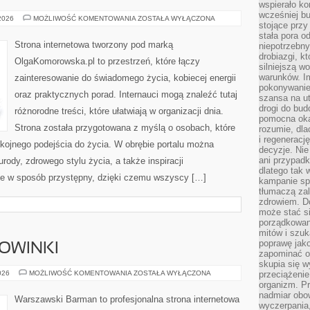
wspierało k
wcześniej b
SPOŁECZNOŚĆ
 2026
MOŻLIWOŚĆ KOMENTOWANIA
ZOSTAŁA WYŁĄCZONA
stojące przy
I
WSPARCIE
stała pora o
Strona internetowa tworzony pod marką
niepotrzebny
drobiazgi, k
OlgaKomorowska.pl to przestrzeń, które łączy
silniejszą w
warunków. Im
zainteresowanie do świadomego życia, kobiecej energii
pokonywanie
oraz praktycznych porad. Internauci mogą znaleźć tutaj
szansa na u
drogi do bud
różnorodne treści, które ułatwiają w organizacji dnia.
pomocna okaz
Strona została przygotowana z myślą o osobach, które
rozumie, dla
i regeneracj
kojnego podejścia do życia. W obrębie portalu można
decyzje. Nie
ani przypadk
urody, zdrowego stylu życia, a także inspiracji
dlatego tak 
ane w sposób przystępny, dzięki czemu wszyscy […]
kampanie spo
tłumaczą za
zdrowiem. D
może stać s
porządkowani
mitów i szuk
poprawę jak
NOWINKI
zapominać o
skupia się w
CIEKAWOSTKI
026
MOŻLIWOŚĆ KOMENTOWANIA
ZOSTAŁA WYŁĄCZONA
przeciążeni
I
organizm. Pr
NOWINKI
nadmiar obow
Warszawski Barman to profesjonalna strona internetowa
wyczerpania,