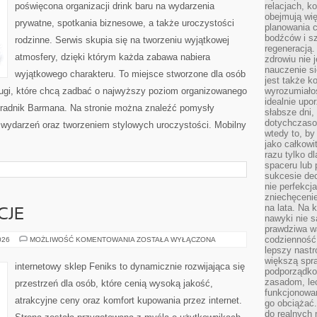
poświęcona organizacji drink baru na wydarzenia
relacjach, k
obejmują wi
prywatne, spotkania biznesowe, a także uroczystości
planowania c
bodźców i s
rodzinne. Serwis skupia się na tworzeniu wyjątkowej
regeneracją
atmosfery, dzięki którym każda zabawa nabiera
zdrowiu nie j
nauczenie s
wyjątkowego charakteru. To miejsce stworzone dla osób
jest także 
ługi, które chcą zadbać o najwyższy poziom organizowanego
wyrozumiałoś
idealnie up
Poradnik Barmana. Na stronie można znaleźć pomysły
słabsze dni,
dotychczasow
ą wydarzeń oraz tworzeniem stylowych uroczystości. Mobilny
wtedy to, by
jako całkowi
razu tylko d
spaceru lub 
sukcesie dec
nie perfekcj
zniechęceni
na lata. Na 
CJE
nawyki nie 
prawdziwa wa
codzienność.
PRAWA
026
MOŻLIWOŚĆ KOMENTOWANIA
ZOSTAŁA WYŁĄCZONA
I
lepszy nastr
REGULACJE
większą spra
internetowy sklep Feniks to dynamicznie rozwijająca się
podporządko
zasadom, lec
przestrzeń dla osób, które cenią wysoką jakość,
funkcjonowan
atrakcyjne ceny oraz komfort kupowania przez internet.
go obciążać.
do realnych 