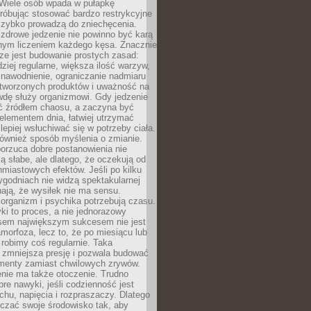
 Wiele osób wpada w pułapkę
próbując stosować bardzo restrykcyjne
 szybko prowadzą do zniechęcenia.
drowe jedzenie nie powinno być karą
nnym liczeniem każdego kęsa. Znacznie
ze jest budowanie prostych zasad:
dziej regularne, większa ilość warzyw,
 nawodnienie, ograniczanie nadmiaru
tworzonych produktów i uważność na
wdę służy organizmowi. Gdy jedzenie
yć źródłem chaosu, a zaczyna być
lementem dnia, łatwiej utrzymać
lepiej wsłuchiwać się w potrzeby ciała.
 również sposób myślenia o zmianie.
orzuca dobre postanowienia nie
są słabe, ale dlatego, że oczekują od
hmiastowych efektów. Jeśli po kilku
ygodniach nie widzą spektakularnej
ają, że wysiłek nie ma sensu.
rganizm i psychika potrzebują czasu.
i to proces, a nie jednorazowy
asem największym sukcesem nie jest
orfoza, lecz to, że po miesiącu lub
robimy coś regularnie. Taka
 zmniejsza presję i pozwala budować
amenty zamiast chwilowych zrywów.
nie ma także otoczenie. Trudno
re nawyki, jeśli codzienność jest
chu, napięcia i rozpraszaczy. Dlatego
czać swoje środowisko tak, aby