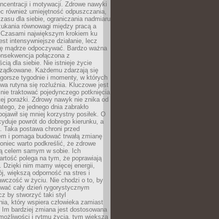
oncentracji i motywacji. Zdrowe nawyki
ęc również umiejętność odpuszczania,
zasu dla siebie, ograniczania nadmiaru
zukania równowagi między pracą a
. Czasami największym krokiem ku
est intensywniejsze działanie, lecz
ię mądrze odpoczywać. Bardzo ważna
konsekwencja połączona z
cią dla siebie. Nie istnieje życie
orządkowane. Każdemu zdarzają się
 gorsze tygodnie i momenty, w których
a rutyna się rozluźnia. Kluczowe jest
 nie traktować pojedynczego potknięcia
tej porażki. Zdrowy nawyk nie znika od
latego, że jednego dnia zabrakło
pojawił się mniej korzystny posiłek. O
yduje powrót do dobrego kierunku, a
a. Taka postawa chroni przed
em i pomaga budować trwałą zmianę
koniec warto podkreślić, że zdrowe
są celem samym w sobie. Ich
rtość polega na tym, że poprawiają
 Dzięki nim mamy więcej energii,
ój, większą odporność na stres i
wczość w życiu. Nie chodzi o to, by
wać cały dzień rygorystycznym
z by stworzyć taki styl
ia, który wspiera człowieka zamiast
 Im bardziej zmiana jest dostosowana
możliwości i rytmu życia, tym większa