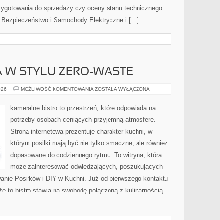
zygotowania do sprzedaży czy oceny stanu technicznego
 Bezpieczeństwo i Samochody Elektryczne i […]
 W STYLU ZERO-WASTE
KUCHNIA
026
MOŻLIWOŚĆ KOMENTOWANIA
ZOSTAŁA WYŁĄCZONA
ŚWIATA
W
STYLU
kameralne bistro to przestrzeń, które odpowiada na
ZERO-
WASTE
potrzeby osobach ceniących przyjemną atmosferę.
Strona internetowa prezentuje charakter kuchni, w
którym posiłki mają być nie tylko smaczne, ale również
dopasowane do codziennego rytmu. To witryna, która
może zainteresować odwiedzających, poszukujących
anie Posiłków i DIY w Kuchni. Już od pierwszego kontaktu
że to bistro stawia na swobodę połączoną z kulinarnością.