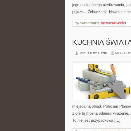
jego codziennego użytkowania, pr
pojazdu. Zobacz też: Nowoczesne
CATEGORIES:
NIERUCHOMOŚCI
KUCHNIA ŚWIATA
POSTED BY ADMIN
MAJ - 4 - 2
miejsca na obiad. Polecam Planow
z ofertą można odnieść wrażenie, 
To nie jest przypadkowa […]