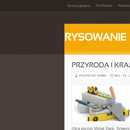
Archiwum
Korona
Strona główna
RYSOWANIE
PRZYRODA I KRA
POSTED BY ADMIN
MAJ - 22 -
chcą poczuć klimat Danii, Szwecji,