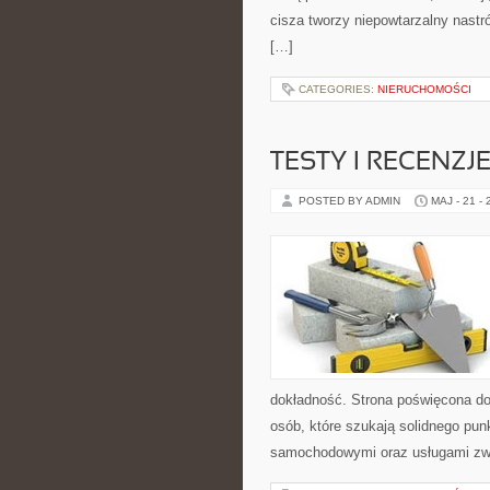
cisza tworzy niepowtarzalny nastró
[…]
CATEGORIES:
NIERUCHOMOŚCI
TESTY I RECENZ
POSTED BY ADMIN
MAJ - 21 -
dokładność. Strona poświęcona dor
osób, które szukają solidnego pu
samochodowymi oraz usługami zw