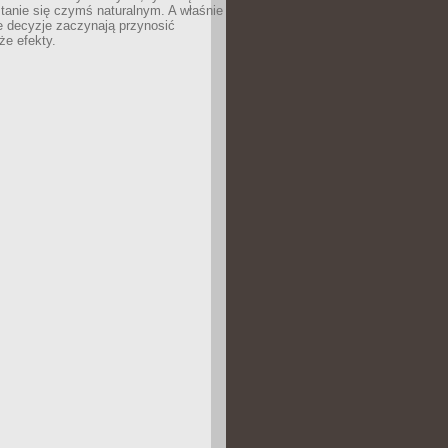
tanie się czymś naturalnym. A właśnie
e decyzje zaczynają przynosić
że efekty.