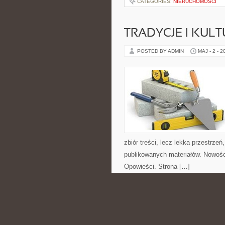
CATEGORIES:
NIERUCHOMOŚCI
TRADYCJE I KULT
POSTED BY ADMIN
MAJ - 2 - 2
zbiór treści, lecz lekka przestrze
publikowanych materiałów. Nowości 
Opowieści. Strona […]
CATEGORIES:
NIERUCHOMOŚCI
ZABAWA I ROZW