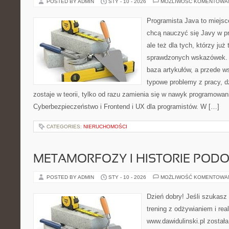
POSTED BY ADMIN
STY - 10 - 2026
MOŻLIWOŚĆ KOMENTOWA
Programista Java to miejsc
chcą nauczyć się Javy w pr
ale też dla tych, którzy już
sprawdzonych wskazówek. T
baza artykułów, a przede w
typowe problemy z pracy, d
zostaje w teorii, tylko od razu zamienia się w nawyk programowa
Cyberbezpieczeństwo i Frontend i UX dla programistów. W […]
CATEGORIES:
NIERUCHOMOŚCI
METAMORFOZY I HISTORIE POD
POSTED BY ADMIN
STY - 10 - 2026
MOŻLIWOŚĆ KOMENTOWA
Dzień dobry! Jeśli szukasz 
trening z odżywianiem i re
www.dawidulinski.pl została