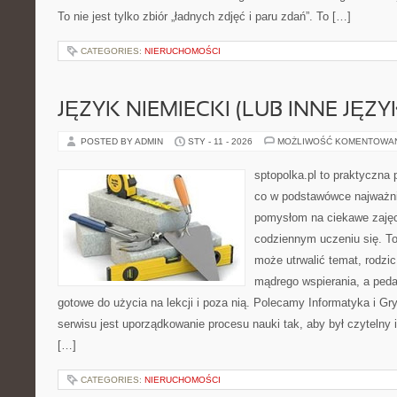
To nie jest tylko zbiór „ładnych zdjęć i paru zdań”. To […]
CATEGORIES:
NIERUCHOMOŚCI
JĘZYK NIEMIECKI (LUB INNE JĘZY
POSTED BY ADMIN
STY - 11 - 2026
MOŻLIWOŚĆ KOMENTOWA
sptopolka.pl to praktyczna
co w podstawówce najważni
pomysłom na ciekawe zajęc
codziennym uczeniu się. To
może utrwalić temat, rodzic
mądrego wspierania, a peda
gotowe do użycia na lekcji i poza nią. Polecamy Informatyka i Gr
serwisu jest uporządkowanie procesu nauki tak, aby był czytelny
[…]
CATEGORIES:
NIERUCHOMOŚCI