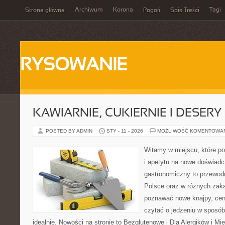
Archiwum
Korona
Tagi
Strona główna
Pogoń
Spis Treści
RYSOWANIE
KAWIARNIE, CUKIERNIE I DESERY
POSTED BY ADMIN
STY - 11 - 2026
MOŻLIWOŚĆ KOMENTOWA
Witamy w miejscu, które po
i apetytu na nowe doświadc
gastronomiczny to przewodn
Polsce oraz w różnych zakąt
poznawać nowe knajpy, cen
czytać o jedzeniu w sposób 
idealnie. Nowości na stronie to Bezglutenowe i Dla Alergików i M