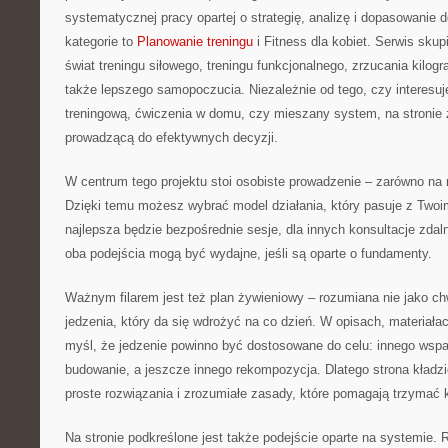
systematycznej pracy opartej o strategię, analizę i dopasowanie
kategorie to
Planowanie treningu
i Fitness dla kobiet. Serwis skup
świat treningu siłowego, treningu funkcjonalnego, zrzucania kilog
także lepszego samopoczucia. Niezależnie od tego, czy interesuj
treningową, ćwiczenia w domu, czy mieszany system, na stronie
prowadzącą do efektywnych decyzji.
W centrum tego projektu stoi osobiste prowadzenie – zarówno na mi
Dzięki temu możesz wybrać model działania, który pasuje z Twoi
najlepsza będzie bezpośrednie sesje, dla innych konsultacje zdal
oba podejścia mogą być wydajne, jeśli są oparte o fundamenty.
Ważnym filarem jest też plan żywieniowy – rozumiana nie jako chw
jedzenia, który da się wdrożyć na co dzień. W opisach, materiałac
myśl, że jedzenie powinno być dostosowane do celu: innego wspa
budowanie, a jeszcze innego rekompozycja. Dlatego strona kładz
proste rozwiązania i zrozumiałe zasady, które pomagają trzymać 
Na stronie podkreślone jest także podejście oparte na systemie. R