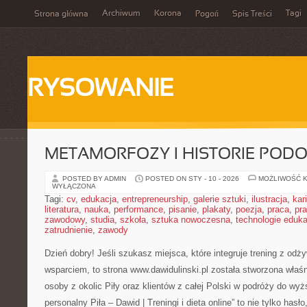
Archiwum
Korona
Tagi
Strona główna
Pogoń
Spis Treści
RYSOWANIE
METAMORFOZY I HISTORIE POD
POSTED BY ADMIN
POSTED ON STY - 10 - 2026
MOŻLIWOŚĆ 
WYŁĄCZONA
Tagi:
cv
,
edukacja
,
entrepreneurship
,
galerie sztuki
,
ilustracja
,
kar
literatura
,
nauka
,
performance
,
pisanie
,
plakaty
,
poezja
,
praca
,
pr
zawodowy
,
studia
,
szkoła
,
sztuka nowoczesna
,
technologie eduk
zatrudnienie
,
zawody
Dzień dobry! Jeśli szukasz miejsca, które integruje trening z odż
wsparciem, to strona www.dawidulinski.pl została stworzona właś
osoby z okolic Piły oraz klientów z całej Polski w podróży do wyż
personalny Piła – Dawid | Treningi i dieta online” to nie tylko hasło