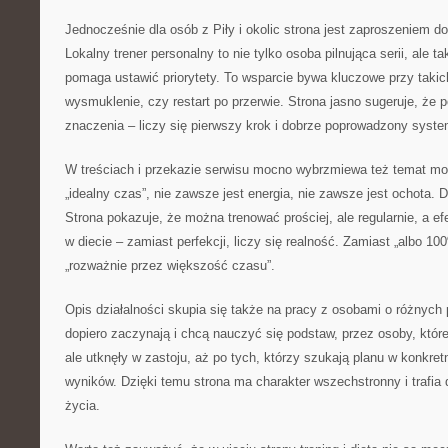
Jednocześnie dla osób z Piły i okolic strona jest zaproszeniem d
Lokalny trener personalny to nie tylko osoba pilnująca serii, ale t
pomaga ustawić priorytety. To wsparcie bywa kluczowe przy takic
wysmuklenie, czy restart po przerwie. Strona jasno sugeruje, że 
znaczenia – liczy się pierwszy krok i dobrze poprowadzony syste
W treściach i przekazie serwisu mocno wybrzmiewa też temat mot
„idealny czas”, nie zawsze jest energia, nie zawsze jest ochota.
Strona pokazuje, że można trenować prościej, ale regularnie, a ef
w diecie – zamiast perfekcji, liczy się realność. Zamiast „albo 100
„rozważnie przez większość czasu”.
Opis działalności skupia się także na pracy z osobami o różnych 
dopiero zaczynają i chcą nauczyć się podstaw, przez osoby, któr
ale utknęły w zastoju, aż po tych, którzy szukają planu w konkre
wyników. Dzięki temu strona ma charakter wszechstronny i trafia 
życia.