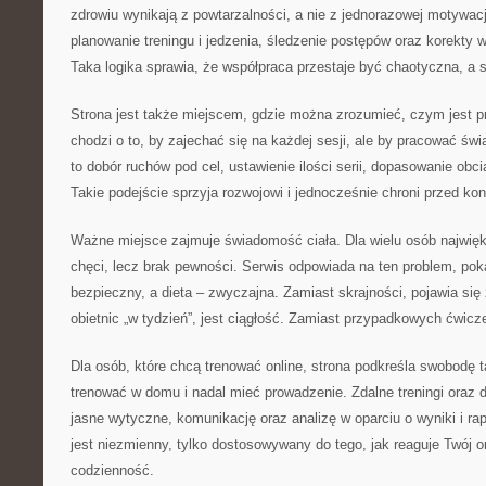
zdrowiu wynikają z powtarzalności, a nie z jednorazowej motywacj
planowanie treningu i jedzenia, śledzenie postępów oraz korekt
Taka logika sprawia, że współpraca przestaje być chaotyczna, a s
Strona jest także miejscem, gdzie można zrozumieć, czym jest p
chodzi o to, by zajechać się na każdej sesji, ale by pracować ś
to dobór ruchów pod cel, ustawienie ilości serii, dopasowanie obci
Takie podejście sprzyja rozwojowi i jednocześnie chroni przed kon
Ważne miejsce zajmuje świadomość ciała. Dla wielu osób najwięks
chęci, lecz brak pewności. Serwis odpowiada na ten problem, pok
bezpieczny, a dieta – zwyczajna. Zamiast skrajności, pojawia się
obietnic „w tydzień”, jest ciągłość. Zamiast przypadkowych ćwicze
Dla osób, które chcą trenować online, strona podkreśla swobodę 
trenować w domu i nadal mieć prowadzenie. Zdalne treningi oraz d
jasne wytyczne, komunikację oraz analizę w oparciu o wyniki i rap
jest niezmienny, tylko dostosowywany do tego, jak reaguje Twój o
codzienność.