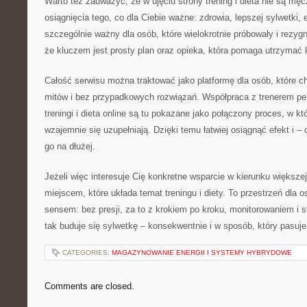
Warto też zauważyć, że w ujęciu strony trening i dieta nie są mę
osiągnięcia tego, co dla Ciebie ważne: zdrowia, lepszej sylwetki, e
szczególnie ważny dla osób, które wielokrotnie próbowały i rezygn
że kluczem jest prosty plan oraz opieka, która pomaga utrzymać 
Całość serwisu można traktować jako platformę dla osób, które c
mitów i bez przypadkowych rozwiązań. Współpraca z trenerem pe
treningi i dieta online są tu pokazane jako połączony proces, w któ
wzajemnie się uzupełniają. Dzięki temu łatwiej osiągnąć efekt i 
go na dłużej.
Jeżeli więc interesuje Cię konkretne wsparcie w kierunku większe
miejscem, które układa temat treningu i diety. To przestrzeń dla 
sensem: bez presji, za to z krokiem po kroku, monitorowaniem i 
tak buduje się sylwetkę – konsekwentnie i w sposób, który pasuj
CATEGORIES:
MAGAZYNOWANIE ENERGII I SYSTEMY HYBRYDOWE
Comments are closed.