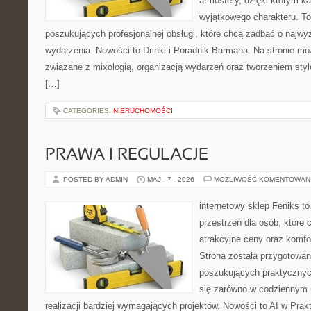
atmosfery, dzięki którym k
wyjątkowego charakteru. To
poszukujących profesjonalnej obsługi, które chcą zadbać o naj
wydarzenia. Nowości to Drinki i Poradnik Barmana. Na stronie m
związane z mixologią, organizacją wydarzeń oraz tworzeniem sty
[…]
CATEGORIES:
NIERUCHOMOŚCI
PRAWA I REGULACJE
POSTED BY ADMIN
MAJ - 7 - 2026
MOŻLIWOŚĆ KOMENTOWAN
internetowy sklep Feniks to
przestrzeń dla osób, które 
atrakcyjne ceny oraz komfor
Strona została przygotowa
poszukujących praktycznyc
się zarówno w codziennym 
realizacji bardziej wymagających projektów. Nowości to AI w Prakt