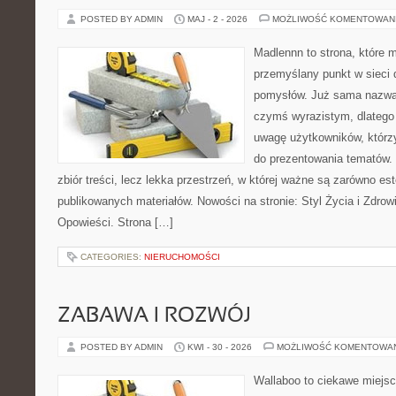
POSTED BY ADMIN
MAJ - 2 - 2026
MOŻLIWOŚĆ KOMENTOWAN
Madlennn to strona, które 
przemyślany punkt w sieci 
pomysłów. Już sama nazwa 
czymś wyrazistym, dlatego
uwagę użytkowników, którzy
do prezentowania tematów. 
zbiór treści, lecz lekka przestrzeń, w której ważne są zarówno es
publikowanych materiałów. Nowości na stronie: Styl Życia i Zdrowie
Opowieści. Strona […]
CATEGORIES:
NIERUCHOMOŚCI
ZABAWA I ROZWÓJ
POSTED BY ADMIN
KWI - 30 - 2026
MOŻLIWOŚĆ KOMENTOWA
Wallaboo to ciekawe miejsc