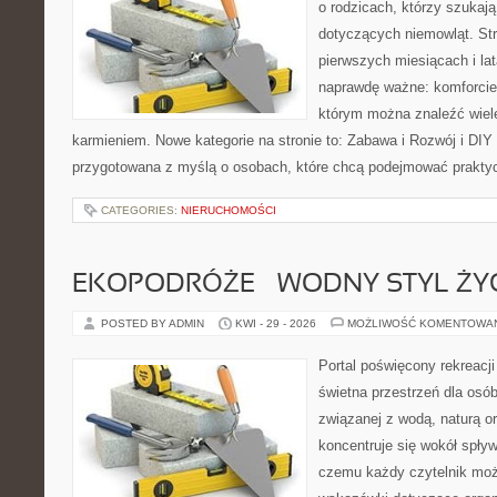
o rodzicach, którzy szukaj
dotyczących niemowląt. Str
pierwszych miesiącach i lat
naprawdę ważne: komforcie
którym można znaleźć wiel
karmieniem. Nowe kategorie na stronie to: Zabawa i Rozwój i DIY
przygotowana z myślą o osobach, które chcą podejmować prakty
CATEGORIES:
NIERUCHOMOŚCI
EKOPODRÓŻE – WODNY STYL ŻY
POSTED BY ADMIN
KWI - 29 - 2026
MOŻLIWOŚĆ KOMENTOWA
Portal poświęcony rekreacj
świetna przestrzeń dla osób,
związanej z wodą, naturą o
koncentruje się wokół spły
czemu każdy czytelnik moż