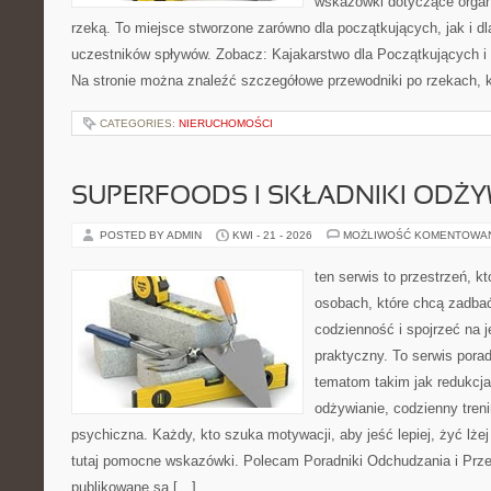
wskazówki dotyczące organ
rzeką. To miejsce stworzone zarówno dla początkujących, jak i 
uczestników spływów. Zobacz: Kajakarstwo dla Początkujących i
Na stronie można znaleźć szczegółowe przewodniki po rzekach, k
CATEGORIES:
NIERUCHOMOŚCI
SUPERFOODS I SKŁADNIKI ODŻ
POSTED BY ADMIN
KWI - 21 - 2026
MOŻLIWOŚĆ KOMENTOWA
ten serwis to przestrzeń, k
osobach, które chcą zadbać
codzienność i spojrzeć na 
praktyczny. To serwis por
tematom takim jak redukcj
odżywianie, codzienny tren
psychiczna. Każdy, kto szuka motywacji, aby jeść lepiej, żyć lżej 
tutaj pomocne wskazówki. Polecam Poradniki Odchudzania i Przep
publikowane są […]