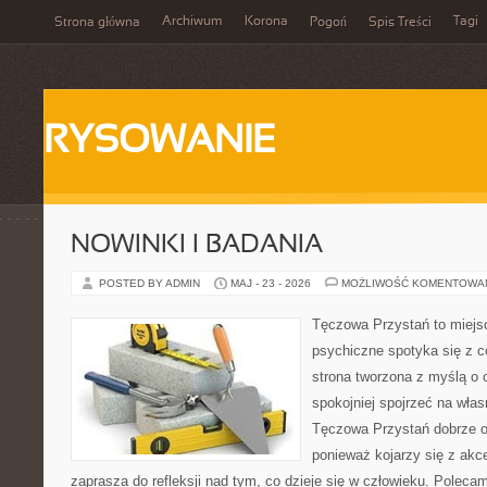
Archiwum
Korona
Tagi
Strona główna
Pogoń
Spis Treści
RYSOWANIE
NOWINKI I BADANIA
POSTED BY ADMIN
MAJ - 23 - 2026
MOŻLIWOŚĆ KOMENTOWA
Tęczowa Przystań to miejs
psychiczne spotyka się z 
strona tworzona z myślą o 
spokojniej spojrzeć na wła
Tęczowa Przystań dobrze o
ponieważ kojarzy się z akc
zaprasza do refleksji nad tym, co dzieje się w człowieku. Poleca