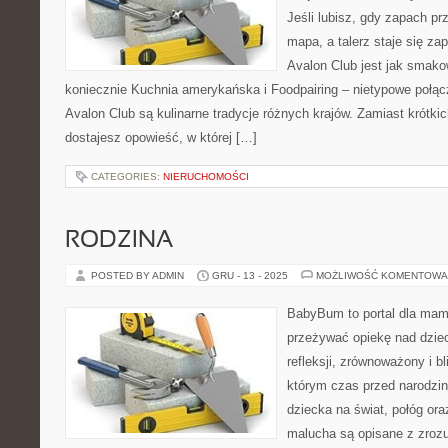
Jeśli lubisz, gdy zapach pr
mapa, a talerz staje się za
Avalon Club jest jak smako
koniecznie Kuchnia amerykańska i Foodpairing – nietypowe poł
Avalon Club są kulinarne tradycje różnych krajów. Zamiast krótki
dostajesz opowieść, w której […]
CATEGORIES:
NIERUCHOMOŚCI
RODZINA
POSTED BY ADMIN
GRU - 13 - 2025
MOŻLIWOŚĆ KOMENTOWA
BabyBum to portal dla mam 
przeżywać opiekę nad dzie
refleksji, zrównoważony i bl
którym czas przed narodzin
dziecka na świat, połóg ora
malucha są opisane z zrozu