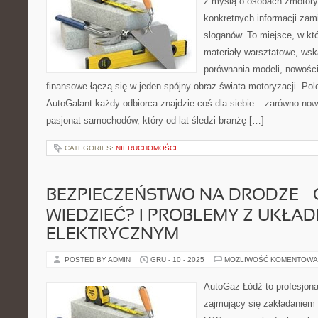
z myślą o osobach zmotory
konkretnych informacji za
sloganów. To miejsce, w k
materiały warsztatowe, ws
porównania modeli, nowośc
finansowe łączą się w jeden spójny obraz świata motoryzacji. Po
AutoGalant każdy odbiorca znajdzie coś dla siebie – zarówno nowy 
pasjonat samochodów, który od lat śledzi branżę […]
CATEGORIES:
NIERUCHOMOŚCI
BEZPIECZEŃSTWO NA DRODZE –
WIEDZIEĆ? I PROBLEMY Z UKŁA
ELEKTRYCZNYM
POSTED BY ADMIN
GRU - 10 - 2025
MOŻLIWOŚĆ KOMENTOWA
AutoGaz Łódź to profesjon
zajmujący się zakładaniem 