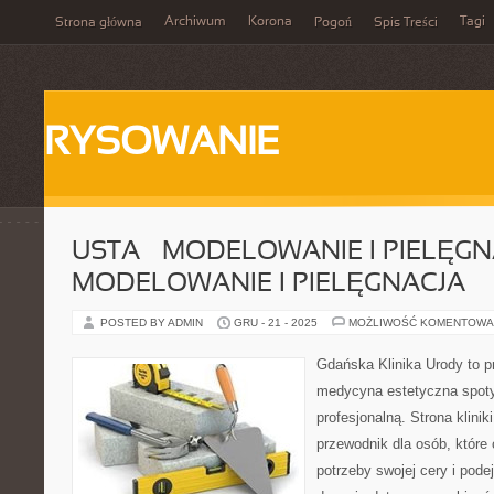
Archiwum
Korona
Tagi
Strona główna
Pogoń
Spis Treści
RYSOWANIE
USTA – MODELOWANIE I PIELĘGNA
MODELOWANIE I PIELĘGNACJA
POSTED BY ADMIN
GRU - 21 - 2025
MOŻLIWOŚĆ KOMENTOWA
Gdańska Klinika Urody to p
medycyna estetyczna spoty
profesjonalną. Strona klini
przewodnik dla osób, które 
potrzeby swojej cery i po