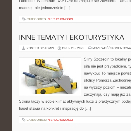
Lacrosse. W centrum DAPTORUN znajduje się zawodnik – amator
mądrzej, ale jednocześnie […]
CATEGORIES:
NIERUCHOMOŚCI
INNE TEMATY I EKOTURYSTYKA
POSTED BY ADMIN
GRU - 20 - 2025
MOŻLIWOŚĆ KOMENTOWA
Silny Szczecin to lokalny po
siła nie jest przypadkiem, 
nawyków. To miejsce powst
stolicy Pomorza Zachodnieg
na wyższy poziom – niezale
zaczynają, czy mają już za 
Strona łączy w sobie klimat aktywnych ludzi z praktycznym pode
haseł stawia na konkret i inspirację do […]
CATEGORIES:
NIERUCHOMOŚCI