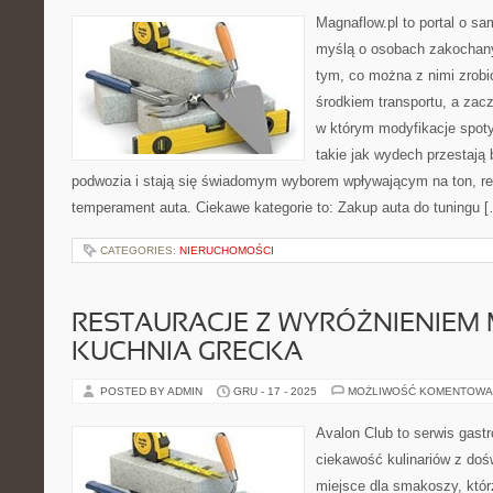
Magnaflow.pl to portal o s
myślą o osobach zakochan
tym, co można z nimi zrobić
środkiem transportu, a zac
w którym modyfikacje spoty
takie jak wydech przestaj
podwozia i stają się świadomym wyborem wpływającym na ton, r
temperament auta. Ciekawe kategorie to: Zakup auta do tuningu 
CATEGORIES:
NIERUCHOMOŚCI
RESTAURACJE Z WYRÓŻNIENIEM M
KUCHNIA GRECKA
POSTED BY ADMIN
GRU - 17 - 2025
MOŻLIWOŚĆ KOMENTOWA
Avalon Club to serwis gast
ciekawość kulinariów z doś
miejsce dla smakoszy, któr