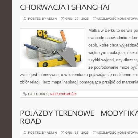
CHORWACJA I SHANGHAI
POSTED BY ADMIN
GRU - 20 - 2025
MOŻLIWOŚĆ KOMENTOWA
Matka w Berku to serwis po
swobodę opowiadania z kon
osób, które chcą wyjeżdżać 
większym spokojem, niezale
szybki wyjazd, czy dłuższą
że podróżowanie może być 
życie jest intensywne, a w kalendarzu pojawiają się codzienne zad
zbiór relacji, lecz mapa inspiracji pomagająca przejść od marzenia
CATEGORIES:
NIERUCHOMOŚCI
POJAZDY TERENOWE – MODYFIKA
ROAD
POSTED BY ADMIN
GRU - 18 - 2025
MOŻLIWOŚĆ KOMENTOWA