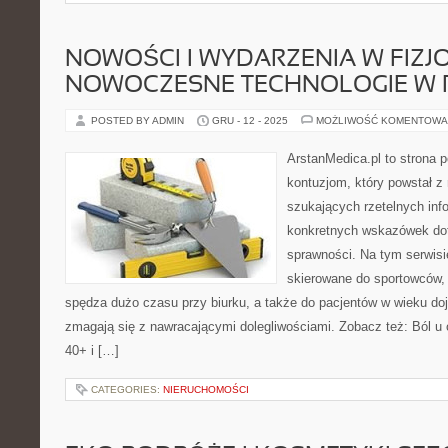
NOWOŚCI I WYDARZENIA W FIZJOT
NOWOCZESNE TECHNOLOGIE W R
POSTED BY ADMIN
GRU - 12 - 2025
MOŻLIWOŚĆ KOMENTOWA
ArstanMedica.pl to strona p
kontuzjom, który powstał 
szukających rzetelnych info
konkretnych wskazówek dot
sprawności. Na tym serwisi
skierowane do sportowców, 
spędza dużo czasu przy biurku, a także do pacjentów w wieku doj
zmagają się z nawracającymi dolegliwościami. Zobacz też: Ból u
40+ i […]
CATEGORIES:
NIERUCHOMOŚCI