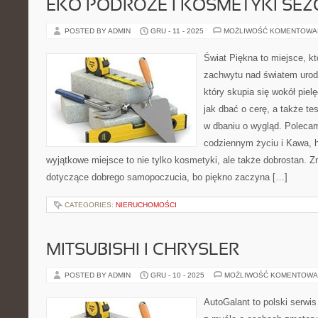
EKO PODRÓŻE I KOSMETYKI SE
POSTED BY ADMIN
GRU - 11 - 2025
MOŻLIWOŚĆ KOMENTOWA
Świat Piękna to miejsce, kt
zachwytu nad światem urody.
który skupia się wokół pielę
jak dbać o cerę, a także te
w dbaniu o wygląd. Poleca
codziennym życiu i Kawa, h
wyjątkowe miejsce to nie tylko kosmetyki, ale także dobrostan. Z
dotyczące dobrego samopoczucia, bo piękno zaczyna […]
CATEGORIES:
NIERUCHOMOŚCI
MITSUBISHI I CHRYSLER
POSTED BY ADMIN
GRU - 10 - 2025
MOŻLIWOŚĆ KOMENTOWA
AutoGalant to polski serwi