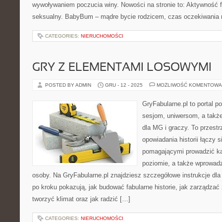
wywoływaniem poczucia winy. Nowości na stronie to: Aktywność f
seksualny. BabyBum – mądre bycie rodzicem, czas oczekiwania 
CATEGORIES:
NIERUCHOMOŚCI
GRY Z ELEMENTAMI LOSOWYMI
POSTED BY ADMIN
GRU - 12 - 2025
MOŻLIWOŚĆ KOMENTOWA
GryFabularne.pl to portal 
sesjom, uniwersom, a takż
dla MG i graczy. To przestr
opowiadania historii łączy 
pomagającymi prowadzić 
poziomie, a także wprowad
osoby. Na GryFabularne.pl znajdziesz szczegółowe instrukcje dla
po kroku pokazują, jak budować fabularne historie, jak zarządzać
tworzyć klimat oraz jak radzić […]
CATEGORIES:
NIERUCHOMOŚCI