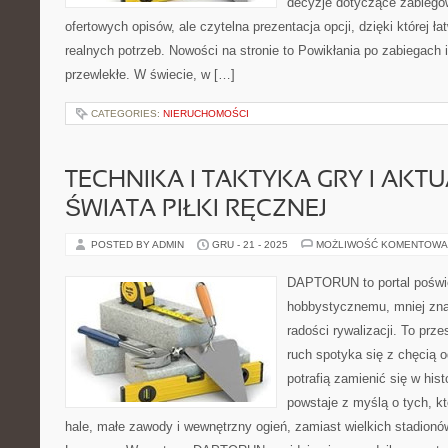
decyzje dotyczące zabiegów.
ofertowych opisów, ale czytelna prezentacja opcji, dzięki której ł
realnych potrzeb. Nowości na stronie to Powikłania po zabiegach 
przewlekłe. W świecie, w […]
CATEGORIES:
NIERUCHOMOŚCI
TECHNIKA I TAKTYKA GRY I AKT
ŚWIATA PIŁKI RĘCZNEJ
POSTED BY ADMIN
GRU - 21 - 2025
MOŻLIWOŚĆ KOMENTOWA
DAPTORUN to portal poświ
hobbystycznemu, mniej zn
radości rywalizacji. To prze
ruch spotyka się z chęcią o
potrafią zamienić się w his
powstaje z myślą o tych, kt
hale, małe zawody i wewnętrzny ogień, zamiast wielkich stadionó