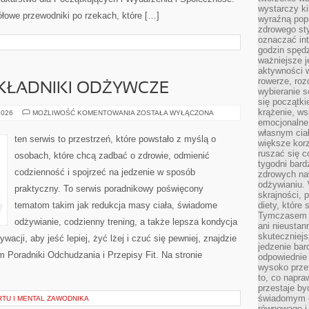
wystarczy k
łowe przewodniki po rzekach, które […]
wyraźną popr
zdrowego sty
oznaczać in
godzin spędz
ważniejsze j
aktywności w
rowerze, roz
SKŁADNIKI ODŻYWCZE
wybieranie 
się początki
krążenie, ws
SUPERFOODS
2026
MOŻLIWOŚĆ KOMENTOWANIA
ZOSTAŁA WYŁĄCZONA
I
emocjonalne
SKŁADNIKI
własnym cia
ODŻYWCZE
ten serwis to przestrzeń, które powstało z myślą o
większe korz
ruszać się c
osobach, które chcą zadbać o zdrowie, odmienić
tygodni bard
codzienność i spojrzeć na jedzenie w sposób
zdrowych na
odżywianiu.
praktyczny. To serwis poradnikowy poświęcony
skrajności, 
tematom takim jak redukcja masy ciała, świadome
diety, które
Tymczasem z
odżywianie, codzienny trening, a także lepsza kondycja
ani nieusta
skuteczniejs
acji, aby jeść lepiej, żyć lżej i czuć się pewniej, znajdzie
jedzenie bar
 Poradniki Odchudzania i Przepisy Fit. Na stronie
odpowiednie
wysoko prze
to, co napra
przestaje b
świadomym e
TU I MENTAL ZAWODNIKA
równowagę i 