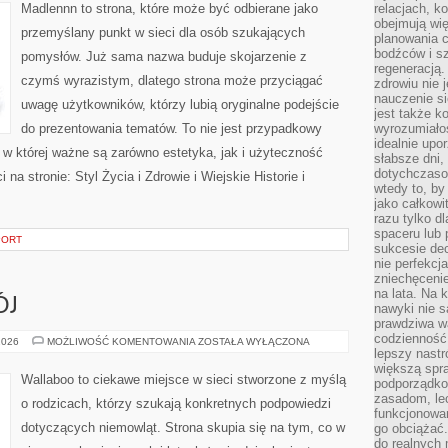
WSI
Madlennn to strona, które może być odbierane jako
relacjach, k
obejmują wi
przemyślany punkt w sieci dla osób szukających
planowania c
bodźców i s
pomysłów. Już sama nazwa buduje skojarzenie z
regeneracją
czymś wyrazistym, dlatego strona może przyciągać
zdrowiu nie j
nauczenie s
uwagę użytkowników, którzy lubią oryginalne podejście
jest także 
do prezentowania tematów. To nie jest przypadkowy
wyrozumiałoś
idealnie up
ń, w której ważne są zarówno estetyka, jak i użyteczność
słabsze dni,
dotychczasow
na stronie: Styl Życia i Zdrowie i Wiejskie Historie i
wtedy to, by
jako całkowi
razu tylko d
spaceru lub 
PORT
sukcesie dec
nie perfekcj
zniechęceni
na lata. Na 
ÓJ
nawyki nie 
prawdziwa wa
codzienność.
ZABAWA
2026
MOŻLIWOŚĆ KOMENTOWANIA
ZOSTAŁA WYŁĄCZONA
I
lepszy nastr
ROZWÓJ
większą spra
Wallaboo to ciekawe miejsce w sieci stworzone z myślą
podporządko
zasadom, lec
o rodzicach, którzy szukają konkretnych podpowiedzi
funkcjonowan
dotyczących niemowląt. Strona skupia się na tym, co w
go obciążać.
do realnych 