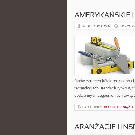
AMERYKAŃSKIE 
POSTED BY ADMIN
KWI - 20 - 
fanów czterech kółek oraz osób o
technologiach, trendach rynkowych
codziennych zagadnieniach związ
CATEGORIES:
RECENZJE KSIĄŻEK
ARANŻACJE I INS