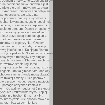
 Jednym z najważniejszych obszarów
h na codzienne funkcjonowanie jest
e wiele się o nim mówi, wciąż bywa
. Tymczasem niedobór snu odbija się
 samopoczuciu, ale także na
, odporności, nastroju i wydolności
Osoba niewyspana częściej podejmuje
ecyzje, ma mniejszą cierpliwość i
 sobie ze stresem. Dbanie o regularny
 oznacza wyłącznie odpowiedniej
n, lecz także stałą porę zasypiania,
e nadmiaru ekranów wieczorem i
arunków do odpoczynku. Czasem
ilka prostych zmian, aby zauważyć
awę jakości dnia. Kolejnym filarem
lu życia jest ruch. Nie musi on od razu
tensywnych treningów czy długich
anych na siłowni. Dla wielu osób dużo
est wprowadzenie regularnej
 najprostszej formie. Spacer, jazda na
ciąganie, krótka gimnastyka rano czy
schodów zamiast windy mogą okazać
em trwałej zmiany. Ruch poprawia
piera pracę mózgu, reguluje napięcie
 i pomaga odzyskać kontakt z
łem. Co ważne, regularność przynosi
yści niż krótkotrwałe zrywy. Lepiej
odziennie trochę niż raz na kilka
zo intensywnie. Nie sposób mówić o
wykach bez wspomnienia o