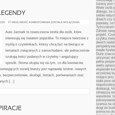
Istotny jest
Wiele osób p
dlatego, że 
LEGENDY
siebie natyc
dniach czy t
AMERYKAŃSKIE
2026
MOŻLIWOŚĆ KOMENTOWANIA
ZOSTAŁA WYŁĄCZONA
poprawy, uzn
LEGENDY
Tymczasem o
Zdrowe nawyk
Auto Jarmark to nowoczesna strefa dla osób, które
projekt. Cz
interesują się światem pojazdów. To miejsce tworzone z
szybka metam
dwóch nadal 
myślą o czytelnikach, którzy chcą być na bieżąco w
perspektywa
trwałe fund
tematach związanych z samochodami, ale jednocześnie
Duże znacze
szukają treści podanych w czytelny i angażujący
utrzymać dob
pełna pośpie
sposób. Strona skupia się na tym, co dla kierowców,
warto uprasz
bserwujących rozwój branży jest naprawdę istotne: nowych
wspierało k
wcześniej b
, bezpieczeństwie, ekologii, testach, porównaniach oraz
stojące przy
stała pora o
anych […]
niepotrzebny
drobiazgi, k
silniejszą w
warunków. Im
pokonywanie
szansa na u
PIRACJE
drogi do bud
pomocna okaz