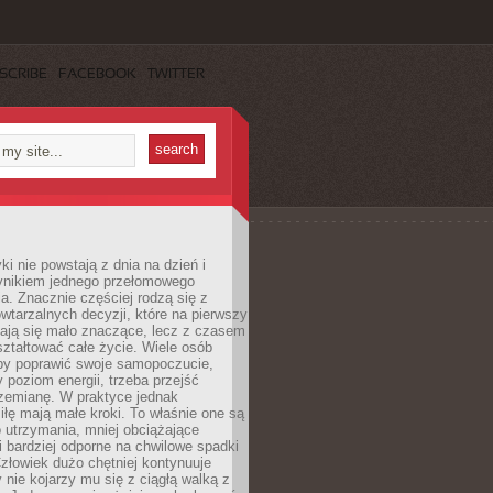
SCRIBE
FACEBOOK
TWITTER
i nie powstają z dnia na dzień i
ynikiem jednego przełomowego
a. Znacznie częściej rodzą się z
wtarzalnych decyzji, które na pierwszy
dają się mało znaczące, lecz z czasem
ztałtować całe życie. Wiele osób
by poprawić swoje samopoczucie,
 poziom energii, trzeba przejść
rzemianę. W praktyce jednak
iłę mają małe kroki. To właśnie one są
o utrzymania, mniej obciążające
i bardziej odporne na chwilowe spadki
złowiek dużo chętniej kontynuuje
y nie kojarzy mu się z ciągłą walką z