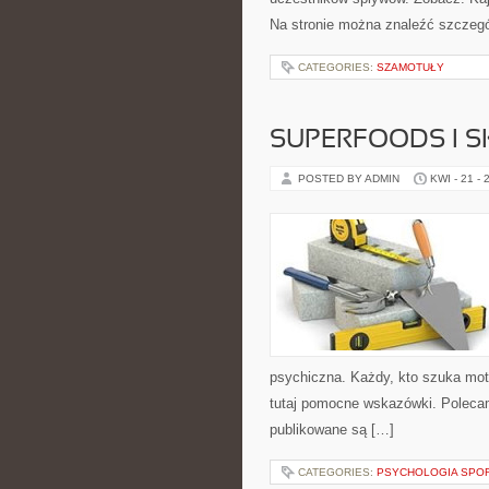
Na stronie można znaleźć szczegó
CATEGORIES:
SZAMOTUŁY
SUPERFOODS I 
POSTED BY ADMIN
KWI - 21 - 
psychiczna. Każdy, kto szuka motyw
tutaj pomocne wskazówki. Polecam
publikowane są […]
CATEGORIES:
PSYCHOLOGIA SPOR