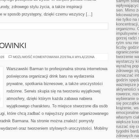
samym sobą.
wpływającyc
urody, zdrowego stylu życia, a także inspiracji
sen. Mimo ż
ane w sposób przystępny, dzięki czemu wszyscy […]
lekceważony
nie tylko na
koncentracji
organizmu. 
impulsywne d
gorzej radzi
rytm snu nie
NOWINKI
liczby godzi
ograniczeni
tworzenie w
CIEKAWOSTKI
026
MOŻLIWOŚĆ KOMENTOWANIA
ZOSTAŁA WYŁĄCZONA
I
wystarczy k
NOWINKI
wyraźną popr
Warszawski Barman to profesjonalna strona internetowa
zdrowego sty
oznaczać in
poświęcona organizacji drink baru na wydarzenia
godzin spędz
prywatne, spotkania biznesowe, a także uroczystości
ważniejsze j
aktywności w
rodzinne. Serwis skupia się na tworzeniu wyjątkowej
rowerze, roz
atmosfery, dzięki którym każda zabawa nabiera
wybieranie 
się początki
wyjątkowego charakteru. To miejsce stworzone dla osób
krążenie, ws
emocjonalne
ługi, które chcą zadbać o najwyższy poziom organizowanego
własnym cia
Poradnik Barmana. Na stronie można znaleźć pomysły
większe korz
ruszać się c
ą wydarzeń oraz tworzeniem stylowych uroczystości. Mobilny
tygodni bard
zdrowych na