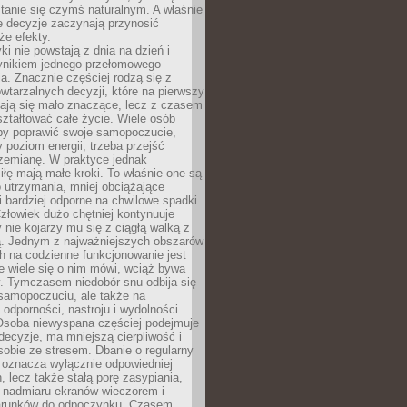
tanie się czymś naturalnym. A właśnie
e decyzje zaczynają przynosić
że efekty.
i nie powstają z dnia na dzień i
ynikiem jednego przełomowego
a. Znacznie częściej rodzą się z
wtarzalnych decyzji, które na pierwszy
dają się mało znaczące, lecz z czasem
ztałtować całe życie. Wiele osób
by poprawić swoje samopoczucie,
 poziom energii, trzeba przejść
rzemianę. W praktyce jednak
iłę mają małe kroki. To właśnie one są
o utrzymania, mniej obciążające
i bardziej odporne na chwilowe spadki
złowiek dużo chętniej kontynuuje
y nie kojarzy mu się z ciągłą walką z
 Jednym z najważniejszych obszarów
h na codzienne funkcjonowanie jest
e wiele się o nim mówi, wciąż bywa
. Tymczasem niedobór snu odbija się
 samopoczuciu, ale także na
, odporności, nastroju i wydolności
Osoba niewyspana częściej podejmuje
ecyzje, ma mniejszą cierpliwość i
 sobie ze stresem. Dbanie o regularny
 oznacza wyłącznie odpowiedniej
n, lecz także stałą porę zasypiania,
e nadmiaru ekranów wieczorem i
arunków do odpoczynku. Czasem