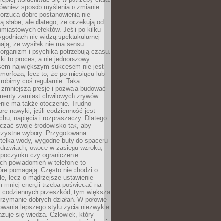
 również sposób myślenia o zmianie.
orzuca dobre postanowienia nie
są słabe, ale dlatego, że oczekują od
hmiastowych efektów. Jeśli po kilku
ygodniach nie widzą spektakularnej
ają, że wysiłek nie ma sensu.
rganizm i psychika potrzebują czasu.
i to proces, a nie jednorazowy
asem największym sukcesem nie jest
orfoza, lecz to, że po miesiącu lub
robimy coś regularnie. Taka
 zmniejsza presję i pozwala budować
amenty zamiast chwilowych zrywów.
nie ma także otoczenie. Trudno
re nawyki, jeśli codzienność jest
chu, napięcia i rozpraszaczy. Dlatego
czać swoje środowisko tak, aby
orzystne wybory. Przygotowana
utelka wody, wygodne buty do spaceru
 drzwiach, owoce w zasięgu wzroku,
dpoczynku czy ograniczenie
ch powiadomień w telefonie to
tóre pomagają. Często nie chodzi o
olę, lecz o mądrzejsze ustawienie
 mniej energii trzeba poświęcać na
 codziennych przeszkód, tym większa
trzymanie dobrych działań. W połowie
owania lepszego stylu życia niezwykle
uje się wiedza. Człowiek, który