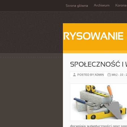
Archiwum
Korona
Strona główna
RYSOWANIE
SPOŁECZNOŚĆ I 
POSTED BY ADMIN
MAJ - 10 -
doceniają autentyczności oraz spo