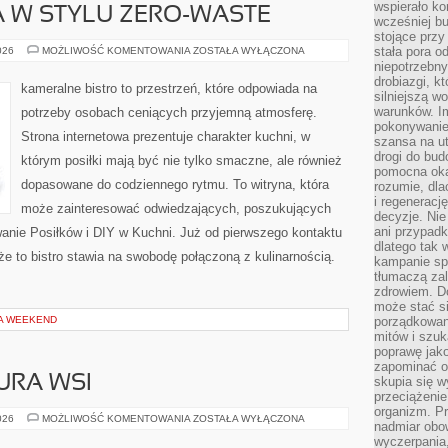
wspierało k
 W STYLU ZERO-WASTE
wcześniej b
stojące przy
KUCHNIA
stała pora o
026
MOŻLIWOŚĆ KOMENTOWANIA
ZOSTAŁA WYŁĄCZONA
ŚWIATA
niepotrzebny
W
drobiazgi, k
STYLU
kameralne bistro to przestrzeń, które odpowiada na
ZERO-
silniejszą w
WASTE
warunków. Im
potrzeby osobach ceniących przyjemną atmosferę.
pokonywanie
Strona internetowa prezentuje charakter kuchni, w
szansa na u
drogi do bud
którym posiłki mają być nie tylko smaczne, ale również
pomocna okaz
dopasowane do codziennego rytmu. To witryna, która
rozumie, dla
i regeneracj
może zainteresować odwiedzających, poszukujących
decyzje. Nie
ani przypadk
anie Posiłków i DIY w Kuchni. Już od pierwszego kontaktu
dlatego tak 
że to bistro stawia na swobodę połączoną z kulinarnością.
kampanie spo
tłumaczą za
zdrowiem. D
może stać s
NA WEEKEND
porządkowani
mitów i szuk
poprawę jak
zapominać o
URA WSI
skupia się w
przeciążeni
organizm. Pr
TRADYCJE
026
MOŻLIWOŚĆ KOMENTOWANIA
ZOSTAŁA WYŁĄCZONA
nadmiar obow
I
KULTURA
wyczerpania,