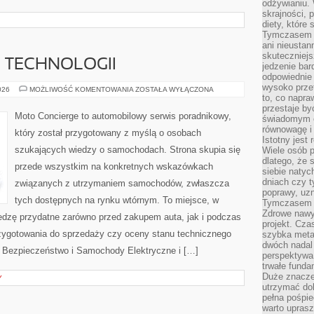
odżywianiu.
skrajności, 
diety, które
Tymczasem z
ani nieusta
skuteczniejs
E TECHNOLOGII
jedzenie bar
odpowiednie
wysoko prze
TESTY
026
MOŻLIWOŚĆ KOMENTOWANIA
ZOSTAŁA WYŁĄCZONA
I
to, co napra
RECENZJE
przestaje b
TECHNOLOGII
Moto Concierge to automobilowy serwis poradnikowy,
świadomym e
równowagę i 
który został przygotowany z myślą o osobach
Istotny jest
szukających wiedzy o samochodach. Strona skupia się
Wiele osób p
dlatego, że 
przede wszystkim na konkretnych wskazówkach
siebie natyc
dniach czy t
związanych z utrzymaniem samochodów, zwłaszcza
poprawy, uzn
tych dostępnych na rynku wtórnym. To miejsce, w
Tymczasem o
Zdrowe nawyk
edzę przydatne zarówno przed zakupem auta, jak i podczas
projekt. Cz
zygotowania do sprzedaży czy oceny stanu technicznego
szybka metam
dwóch nadal 
 Bezpieczeństwo i Samochody Elektryczne i […]
perspektywa
trwałe fund
Duże znacze
Y
utrzymać dob
pełna pośpie
warto uprasz