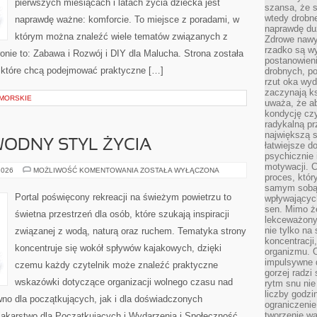
pierwszych miesiącach i latach życia dziecka jest
szansa, że s
wtedy drobn
naprawdę ważne: komforcie. To miejsce z poradami, w
naprawdę du
którym można znaleźć wiele tematów związanych z
Zdrowe nawyk
rzadko są w
onie to: Zabawa i Rozwój i DIY dla Malucha. Strona została
postanowieni
 które chcą podejmować praktyczne […]
drobnych, po
rzut oka wy
zaczynają ks
 MORSKIE
uważa, że a
kondycję czy
radykalną p
największą s
ODNY STYL ŻYCIA
łatwiejsze d
psychicznie 
motywacji. C
EKOPODRÓŻE
2026
MOŻLIWOŚĆ KOMENTOWANIA
ZOSTAŁA WYŁĄCZONA
proces, któr
–
WODNY
samym sobą.
STYL
Portal poświęcony rekreacji na świeżym powietrzu to
wpływającyc
ŻYCIA
sen. Mimo ż
świetna przestrzeń dla osób, które szukają inspiracji
lekceważony
nie tylko na
związanej z wodą, naturą oraz ruchem. Tematyka strony
koncentracji
koncentruje się wokół spływów kajakowych, dzięki
organizmu. 
impulsywne d
czemu każdy czytelnik może znaleźć praktyczne
gorzej radzi
wskazówki dotyczące organizacji wolnego czasu nad
rytm snu nie
liczby godzi
no dla początkujących, jak i dla doświadczonych
ograniczeni
tworzenie w
akarstwo dla Początkujących i Wydarzenia i Społeczność.