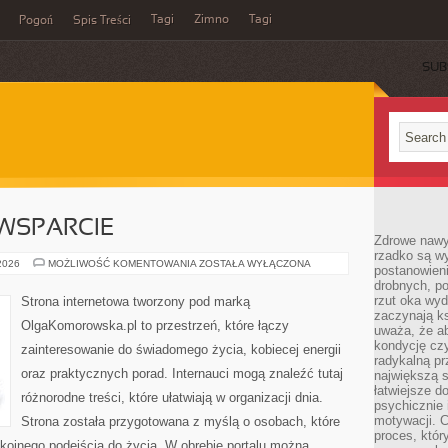
Tagi
Zimno
Tagi
Pogoń
Spis Treści
SUB
WSPARCIE
Zdrowe nawyk
rzadko są w
SPOŁECZNOŚĆ
 2026
MOŻLIWOŚĆ KOMENTOWANIA
ZOSTAŁA WYŁĄCZONA
postanowieni
I
drobnych, po
WSPARCIE
rzut oka wy
Strona internetowa tworzony pod marką
zaczynają ks
OlgaKomorowska.pl to przestrzeń, które łączy
uważa, że a
kondycję czy
zainteresowanie do świadomego życia, kobiecej energii
radykalną p
oraz praktycznych porad. Internauci mogą znaleźć tutaj
największą s
łatwiejsze d
różnorodne treści, które ułatwiają w organizacji dnia.
psychicznie 
motywacji. C
Strona została przygotowana z myślą o osobach, które
proces, któr
kojnego podejścia do życia. W obrębie portalu można