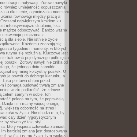
oncentracji i motywacji. Zdrowe nawyki
ęc również umiejętność odpuszczania,
zasu dla siebie, ograniczania nadmiaru
zukania równowagi między pracą a
. Czasami największym krokiem ku
est intensywniejsze działanie, lecz
ię mądrze odpoczywać. Bardzo ważna
konsekwencja połączona z
cią dla siebie. Nie istnieje życie
orządkowane. Każdemu zdarzają się
 gorsze tygodnie i momenty, w których
a rutyna się rozluźnia. Kluczowe jest
 nie traktować pojedynczego potknięcia
tej porażki. Zdrowy nawyk nie znika od
latego, że jednego dnia zabrakło
pojawił się mniej korzystny posiłek. O
yduje powrót do dobrego kierunku, a
a. Taka postawa chroni przed
em i pomaga budować trwałą zmianę
koniec warto podkreślić, że zdrowe
są celem samym w sobie. Ich
rtość polega na tym, że poprawiają
 Dzięki nim mamy więcej energii,
ój, większą odporność na stres i
wczość w życiu. Nie chodzi o to, by
wać cały dzień rygorystycznym
z by stworzyć taki styl
ia, który wspiera człowieka zamiast
 Im bardziej zmiana jest dostosowana
możliwości i rytmu życia, tym większa