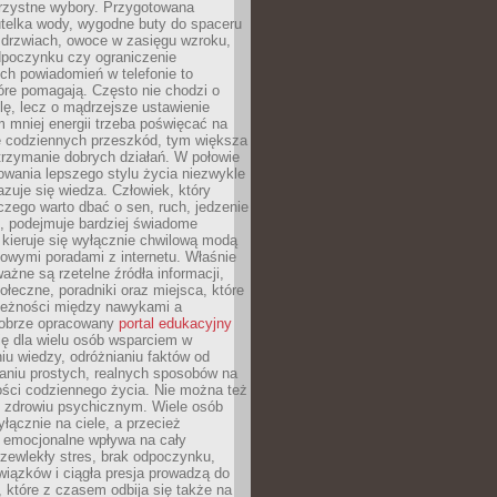
orzystne wybory. Przygotowana
utelka wody, wygodne buty do spaceru
 drzwiach, owoce w zasięgu wzroku,
dpoczynku czy ograniczenie
ch powiadomień w telefonie to
tóre pomagają. Często nie chodzi o
olę, lecz o mądrzejsze ustawienie
 mniej energii trzeba poświęcać na
 codziennych przeszkód, tym większa
trzymanie dobrych działań. W połowie
owania lepszego stylu życia niezwykle
uje się wiedza. Człowiek, który
czego warto dbać o sen, ruch, jedzenie
ę, podejmuje bardziej świadome
 kieruje się wyłącznie chwilową modą
owymi poradami z internetu. Właśnie
ważne są rzetelne źródła informacji,
łeczne, poradniki oraz miejsca, które
leżności między nawykami a
obrze opracowany
portal edukacyjny
ię dla wielu osób wsparciem w
u wiedzy, odróżnianiu faktów od
aniu prostych, realnych sposobów na
ości codziennego życia. Nie można też
 zdrowiu psychicznym. Wiele osób
yłącznie na ciele, a przecież
e emocjonalne wpływa na cały
zewlekły stres, brak odpoczynku,
iązków i ciągła presja prowadzą do
 które z czasem odbija się także na