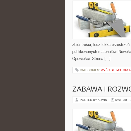
zbiór treści, lecz lekka przestrze
publikowanych materiałów. Nowości 
Opowieści. Strona […]
CATEGORIES:
WYŚCIGI I MOTORS
ZABAWA I ROZW
POSTED BY ADMIN
KWI - 30 - 