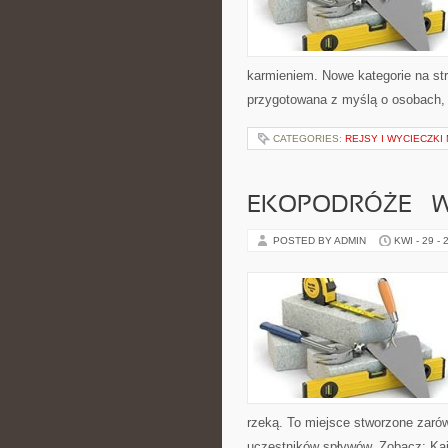
karmieniem. Nowe kategorie na str
przygotowana z myślą o osobach,
CATEGORIES:
REJSY I WYCIECZKI
EKOPODRÓŻE – W
POSTED BY ADMIN
KWI - 29 - 
rzeką. To miejsce stworzone zarów
uczestników spływów. Zobacz: Kaj