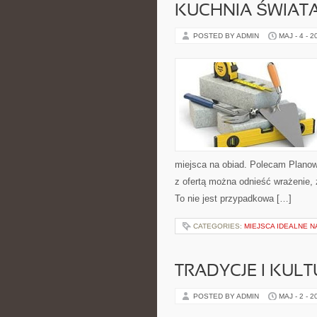
KUCHNIA ŚWIATA
POSTED BY ADMIN
MAJ - 4 - 2
miejsca na obiad. Polecam Planow
z ofertą można odnieść wrażenie, 
To nie jest przypadkowa […]
CATEGORIES:
MIEJSCA IDEALNE 
TRADYCJE I KULT
POSTED BY ADMIN
MAJ - 2 - 2