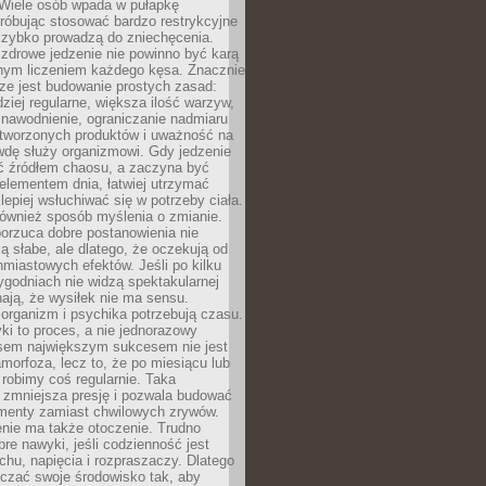
 Wiele osób wpada w pułapkę
próbując stosować bardzo restrykcyjne
 szybko prowadzą do zniechęcenia.
drowe jedzenie nie powinno być karą
nnym liczeniem każdego kęsa. Znacznie
ze jest budowanie prostych zasad:
dziej regularne, większa ilość warzyw,
 nawodnienie, ograniczanie nadmiaru
tworzonych produktów i uważność na
wdę służy organizmowi. Gdy jedzenie
yć źródłem chaosu, a zaczyna być
lementem dnia, łatwiej utrzymać
lepiej wsłuchiwać się w potrzeby ciała.
 również sposób myślenia o zmianie.
orzuca dobre postanowienia nie
są słabe, ale dlatego, że oczekują od
hmiastowych efektów. Jeśli po kilku
ygodniach nie widzą spektakularnej
ają, że wysiłek nie ma sensu.
rganizm i psychika potrzebują czasu.
i to proces, a nie jednorazowy
asem największym sukcesem nie jest
orfoza, lecz to, że po miesiącu lub
robimy coś regularnie. Taka
 zmniejsza presję i pozwala budować
amenty zamiast chwilowych zrywów.
nie ma także otoczenie. Trudno
re nawyki, jeśli codzienność jest
chu, napięcia i rozpraszaczy. Dlatego
czać swoje środowisko tak, aby