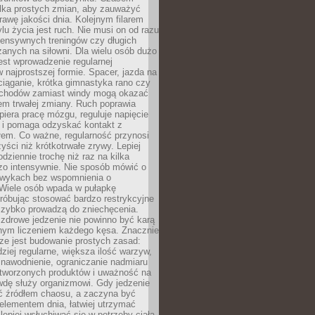
ilka prostych zmian, aby zauważyć
awę jakości dnia. Kolejnym filarem
lu życia jest ruch. Nie musi on od razu
tensywnych treningów czy długich
anych na siłowni. Dla wielu osób dużo
est wprowadzenie regularnej
 najprostszej formie. Spacer, jazda na
ciąganie, krótka gimnastyka rano czy
schodów zamiast windy mogą okazać
em trwałej zmiany. Ruch poprawia
piera pracę mózgu, reguluje napięcie
 i pomaga odzyskać kontakt z
łem. Co ważne, regularność przynosi
yści niż krótkotrwałe zrywy. Lepiej
odziennie trochę niż raz na kilka
zo intensywnie. Nie sposób mówić o
wykach bez wspomnienia o
 Wiele osób wpada w pułapkę
próbując stosować bardzo restrykcyjne
 szybko prowadzą do zniechęcenia.
drowe jedzenie nie powinno być karą
nnym liczeniem każdego kęsa. Znacznie
ze jest budowanie prostych zasad:
dziej regularne, większa ilość warzyw,
 nawodnienie, ograniczanie nadmiaru
tworzonych produktów i uważność na
wdę służy organizmowi. Gdy jedzenie
yć źródłem chaosu, a zaczyna być
lementem dnia, łatwiej utrzymać
lepiej wsłuchiwać się w potrzeby ciała.