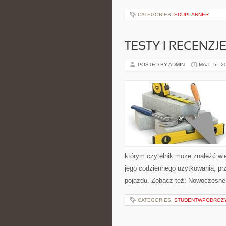
CATEGORIES:
EDUPLANNER
TESTY I RECENZJ
POSTED BY ADMIN
MAJ - 5 - 2
którym czytelnik może znaleźć wi
jego codziennego użytkowania, pr
pojazdu. Zobacz też: Nowoczesne
CATEGORIES:
STUDENTWPODROZ