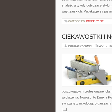
znaleźć artykuły dotyczące stylu, 
wnętrzarskich. Publikacje są pis
CATEGORIES:
PRZEPISY FIT
CIEKAWOSTKI I 
POSTED BY ADMIN
MAJ - 9 - 2
poszukujących profesjonalnej obs
wydarzenia. Nowości to Drinki i 
związane z mixologią, organizacj
[…]