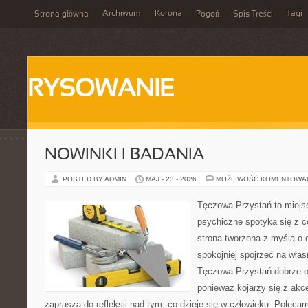
Archiwum
Korona
Tagi
Strona główna
Pogoń
Spis Treści
RYSOWANIE
NOWINKI I BADANIA
POSTED BY ADMIN
MAJ - 23 - 2026
MOŻLIWOŚĆ KOMENTOWA
Tęczowa Przystań to miejs
psychiczne spotyka się z 
strona tworzona z myślą o 
spokojniej spojrzeć na wła
Tęczowa Przystań dobrze o
ponieważ kojarzy się z akc
zaprasza do refleksji nad tym, co dzieje się w człowieku. Poleca