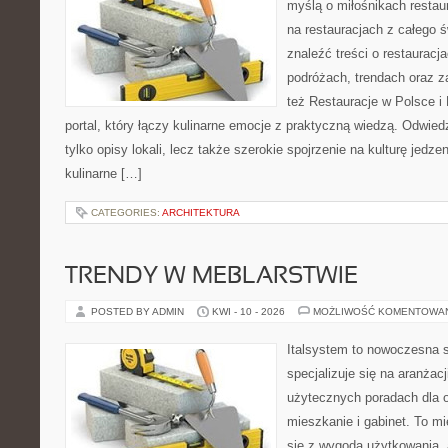
myślą o miłośnikach restaur
na restauracjach z całego 
znaleźć treści o restauracj
podróżach, trendach oraz z
też Restauracje w Polsce i
portal, który łączy kulinarne emocje z praktyczną wiedzą. Odwiedz
tylko opisy lokali, lecz także szerokie spojrzenie na kulturę jedze
kulinarne […]
CATEGORIES:
ARCHITEKTURA
TRENDY W MEBLARSTWIE
POSTED BY ADMIN
KWI - 10 - 2026
MOŻLIWOŚĆ KOMENTOWA
Italsystem to nowoczesna s
specjalizuje się na aranżac
użytecznych poradach dla 
mieszkanie i gabinet. To mi
się z wygodą użytkowania, 