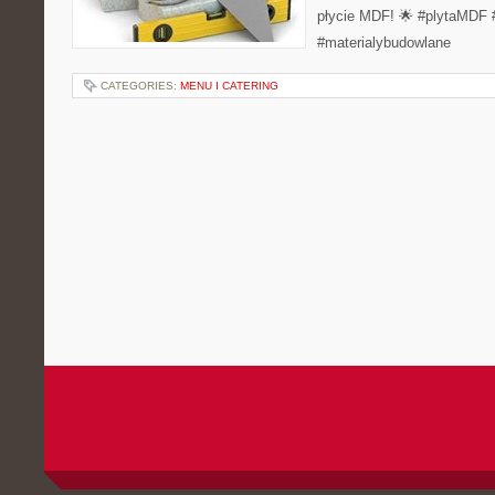
płycie MDF! 🌟 #plytaMDF
#materialybudowlane
CATEGORIES:
MENU I CATERING