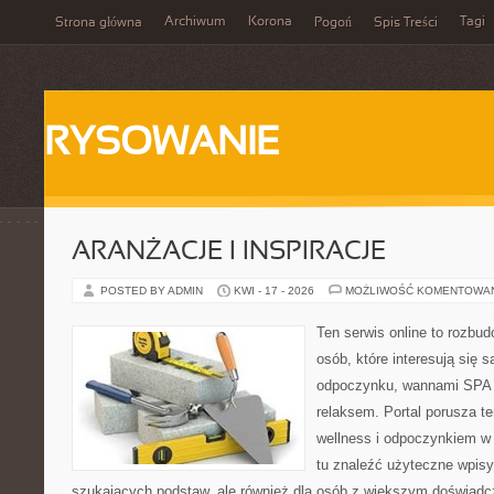
Archiwum
Korona
Tagi
Strona główna
Pogoń
Spis Treści
RYSOWANIE
ARANŻACJE I INSPIRACJE
POSTED BY ADMIN
KWI - 17 - 2026
MOŻLIWOŚĆ KOMENTOWA
Ten serwis online to rozbudo
osób, które interesują się 
odpoczynku, wannami SPA 
relaksem. Portal porusza 
wellness i odpoczynkiem w
tu znaleźć użyteczne wpisy
szukających podstaw, ale również dla osób z większym doświad