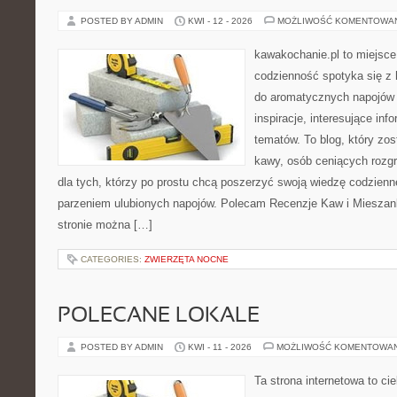
POSTED BY ADMIN
KWI - 12 - 2026
MOŻLIWOŚĆ KOMENTOWA
kawakochanie.pl to miejsce
codzienność spotyka się z h
do aromatycznych napojów 
inspiracje, interesujące inf
tematów. To blog, który zos
kawy, osób ceniących rozgr
dla tych, którzy po prostu chcą poszerzyć swoją wiedzę codzienn
parzeniem ulubionych napojów. Polecam Recenzje Kaw i Mieszank
stronie można […]
CATEGORIES:
ZWIERZĘTA NOCNE
POLECANE LOKALE
POSTED BY ADMIN
KWI - 11 - 2026
MOŻLIWOŚĆ KOMENTOWA
Ta strona internetowa to c