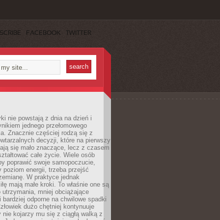
SCRIBE
FACEBOOK
TWITTER
i nie powstają z dnia na dzień i
ynikiem jednego przełomowego
a. Znacznie częściej rodzą się z
wtarzalnych decyzji, które na pierwszy
dają się mało znaczące, lecz z czasem
ztałtować całe życie. Wiele osób
by poprawić swoje samopoczucie,
 poziom energii, trzeba przejść
rzemianę. W praktyce jednak
iłę mają małe kroki. To właśnie one są
o utrzymania, mniej obciążające
i bardziej odporne na chwilowe spadki
złowiek dużo chętniej kontynuuje
y nie kojarzy mu się z ciągłą walką z