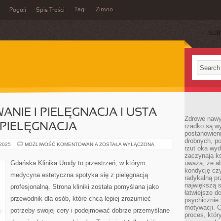
Tagi
Zimno
Pogoń
Spis Treści
SUB
NIE I PIELĘGNACJA I USTA –
Zdrowe nawyk
PIELĘGNACJA
rzadko są w
postanowieni
drobnych, po
USTA
 2025
MOŻLIWOŚĆ KOMENTOWANIA
ZOSTAŁA WYŁĄCZONA
rzut oka wy
–
MODELOWANIE
zaczynają ks
I
Gdańska Klinika Urody to przestrzeń, w którym
uważa, że a
PIELĘGNACJA
kondycję czy
I
medycyna estetyczna spotyka się z pielęgnacją
USTA
radykalną p
–
największą s
profesjonalną. Strona kliniki została pomyślana jako
MODELOWANIE
łatwiejsze d
I
przewodnik dla osób, które chcą lepiej zrozumieć
PIELĘGNACJA
psychicznie 
motywacji. C
potrzeby swojej cery i podejmować dobrze przemyślane
proces, któr