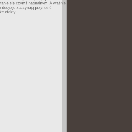
tanie się czymś naturalnym. A właśnie
e decyzje zaczynają przynosić
że efekty.