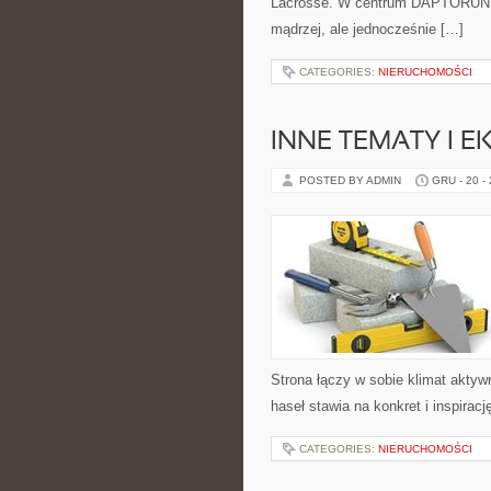
Lacrosse. W centrum DAPTORUN zn
mądrzej, ale jednocześnie […]
CATEGORIES:
NIERUCHOMOŚCI
INNE TEMATY I 
POSTED BY ADMIN
GRU - 20 -
Strona łączy w sobie klimat akty
haseł stawia na konkret i inspiracj
CATEGORIES:
NIERUCHOMOŚCI