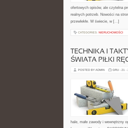
ofertowych opisów, ale czytelna pr
realnych potrzeb. Nowości na stro
przewlekłe. W świecie, w […]
CATEGORIES:
NIERUCHOMOŚCI
TECHNIKA I TAKT
ŚWIATA PIŁKI RĘ
POSTED BY ADMIN
GRU - 21 -
hale, małe zawody i wewnętrzny og