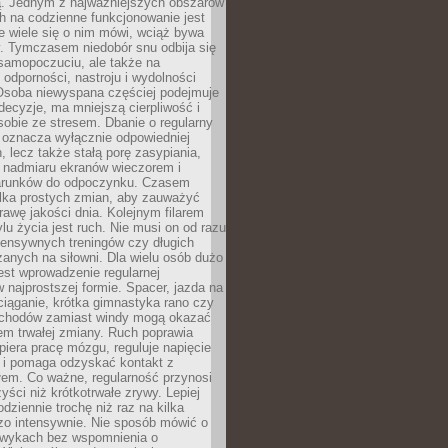
 Jednym z najważniejszych obszarów
h na codzienne funkcjonowanie jest
e wiele się o nim mówi, wciąż bywa
. Tymczasem niedobór snu odbija się
 samopoczuciu, ale także na
, odporności, nastroju i wydolności
Osoba niewyspana częściej podejmuje
ecyzje, ma mniejszą cierpliwość i
 sobie ze stresem. Dbanie o regularny
 oznacza wyłącznie odpowiedniej
n, lecz także stałą porę zasypiania,
e nadmiaru ekranów wieczorem i
arunków do odpoczynku. Czasem
ilka prostych zmian, aby zauważyć
awę jakości dnia. Kolejnym filarem
lu życia jest ruch. Nie musi on od razu
tensywnych treningów czy długich
anych na siłowni. Dla wielu osób dużo
est wprowadzenie regularnej
 najprostszej formie. Spacer, jazda na
ciąganie, krótka gimnastyka rano czy
schodów zamiast windy mogą okazać
em trwałej zmiany. Ruch poprawia
piera pracę mózgu, reguluje napięcie
 i pomaga odzyskać kontakt z
łem. Co ważne, regularność przynosi
yści niż krótkotrwałe zrywy. Lepiej
odziennie trochę niż raz na kilka
zo intensywnie. Nie sposób mówić o
wykach bez wspomnienia o