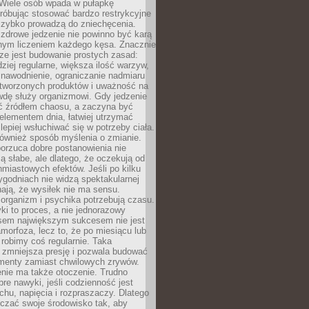
 Wiele osób wpada w pułapkę
próbując stosować bardzo restrykcyjne
 szybko prowadzą do zniechęcenia.
drowe jedzenie nie powinno być karą
nnym liczeniem każdego kęsa. Znacznie
ze jest budowanie prostych zasad:
dziej regularne, większa ilość warzyw,
 nawodnienie, ograniczanie nadmiaru
tworzonych produktów i uważność na
wdę służy organizmowi. Gdy jedzenie
yć źródłem chaosu, a zaczyna być
lementem dnia, łatwiej utrzymać
lepiej wsłuchiwać się w potrzeby ciała.
 również sposób myślenia o zmianie.
orzuca dobre postanowienia nie
są słabe, ale dlatego, że oczekują od
hmiastowych efektów. Jeśli po kilku
ygodniach nie widzą spektakularnej
ają, że wysiłek nie ma sensu.
rganizm i psychika potrzebują czasu.
i to proces, a nie jednorazowy
asem największym sukcesem nie jest
orfoza, lecz to, że po miesiącu lub
robimy coś regularnie. Taka
 zmniejsza presję i pozwala budować
amenty zamiast chwilowych zrywów.
nie ma także otoczenie. Trudno
re nawyki, jeśli codzienność jest
chu, napięcia i rozpraszaczy. Dlatego
czać swoje środowisko tak, aby