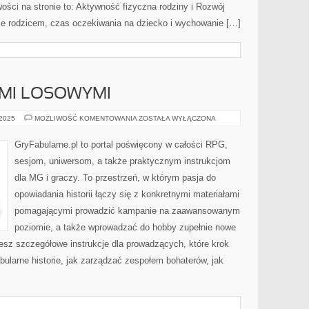
ści na stronie to: Aktywność fizyczna rodziny i Rozwój
e rodzicem, czas oczekiwania na dziecko i wychowanie […]
AMI LOSOWYMI
GRY
 2025
MOŻLIWOŚĆ KOMENTOWANIA
ZOSTAŁA WYŁĄCZONA
Z
ELEMENTAMI
LOSOWYMI
GryFabularne.pl to portal poświęcony w całości RPG,
sesjom, uniwersom, a także praktycznym instrukcjom
dla MG i graczy. To przestrzeń, w którym pasja do
opowiadania historii łączy się z konkretnymi materiałami
pomagającymi prowadzić kampanie na zaawansowanym
poziomie, a także wprowadzać do hobby zupełnie nowe
esz szczegółowe instrukcje dla prowadzących, które krok
bularne historie, jak zarządzać zespołem bohaterów, jak