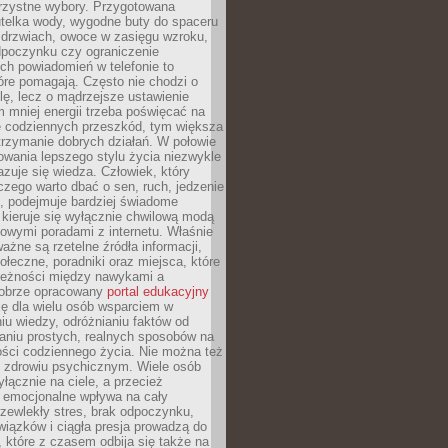
orzystne wybory. Przygotowana
utelka wody, wygodne buty do spaceru
 drzwiach, owoce w zasięgu wzroku,
dpoczynku czy ograniczenie
ch powiadomień w telefonie to
tóre pomagają. Często nie chodzi o
olę, lecz o mądrzejsze ustawienie
 mniej energii trzeba poświęcać na
 codziennych przeszkód, tym większa
trzymanie dobrych działań. W połowie
owania lepszego stylu życia niezwykle
uje się wiedza. Człowiek, który
czego warto dbać o sen, ruch, jedzenie
ę, podejmuje bardziej świadome
 kieruje się wyłącznie chwilową modą
owymi poradami z internetu. Właśnie
ważne są rzetelne źródła informacji,
łeczne, poradniki oraz miejsca, które
leżności między nawykami a
obrze opracowany
portal edukacyjny
ię dla wielu osób wsparciem w
u wiedzy, odróżnianiu faktów od
aniu prostych, realnych sposobów na
ości codziennego życia. Nie można też
 zdrowiu psychicznym. Wiele osób
yłącznie na ciele, a przecież
e emocjonalne wpływa na cały
zewlekły stres, brak odpoczynku,
iązków i ciągła presja prowadzą do
 które z czasem odbija się także na