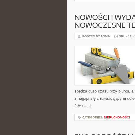
NOWOŚCI I WYDAR
NOWOCZESNE TEC
POSTED BY ADMIN
GRU - 12 -
spędza dużo czasu przy biurku, a 
zmagają się z nawracającymi dole
40+ i […]
CATEGORIES:
NIERUCHOMOŚCI