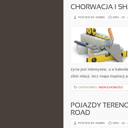
CHORWACJA I S
POSTED BY ADMIN
GRU - 20 -
życie jest intensywne, a w kalenda
zbiór relacji, lecz mapa inspiracj
CATEGORIES:
NIERUCHOMOŚCI
POJAZDY TERENO
ROAD
POSTED BY ADMIN
GRU - 18 -