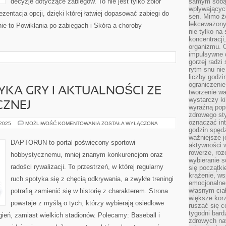
decyzje dotyczące zabiegów. To nie jest tylko zbiór
samym sobą.
wpływającyc
ezentacja opcji, dzięki której łatwiej dopasować zabiegi do
sen. Mimo ż
lekceważony
nie to Powikłania po zabiegach i Skóra a choroby
nie tylko na
koncentracji
organizmu. 
impulsywne d
gorzej radzi
rytm snu nie
liczby godzi
ograniczeni
YKA GRY I AKTUALNOŚCI ZE
tworzenie w
wystarczy k
CZNEJ
wyraźną popr
zdrowego sty
oznaczać in
TECHNIKA
 2025
MOŻLIWOŚĆ KOMENTOWANIA
ZOSTAŁA WYŁĄCZONA
I
godzin spędz
TAKTYKA
ważniejsze j
GRY
DAPTORUN to portal poświęcony sportowi
aktywności w
I
AKTUALNOŚCI
rowerze, roz
hobbystycznemu, mniej znanym konkurencjom oraz
ZE
wybieranie 
ŚWIATA
radości rywalizacji. To przestrzeń, w której regularny
się początki
PIŁKI
RĘCZNEJ
krążenie, ws
ruch spotyka się z chęcią odkrywania, a zwykłe treningi
emocjonalne
własnym cia
potrafią zamienić się w historię z charakterem. Strona
większe korz
powstaje z myślą o tych, którzy wybierają osiedlowe
ruszać się c
tygodni bard
ień, zamiast wielkich stadionów. Polecamy: Baseball i
zdrowych na