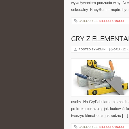
wywoływaniem poczucia winy. Nowo
seksualny. BabyBum – mądre byci
CATEGORIES:
NIERUCHOMOŚCI
GRY Z ELEMENT
POSTED BY ADMIN
GRU - 12 -
osoby. Na GryFabularne.pl znajdzi
po kroku pokazują, jak budować fa
tworzyć klimat oraz jak radzić […]
CATEGORIES:
NIERUCHOMOŚCI