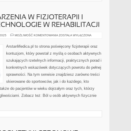
ZENIA W FIZJOTERAPII I
HNOLOGIE W REHABILITACJI
NOWOŚCI
 2025
MOŻLIWOŚĆ KOMENTOWANIA
ZOSTAŁA WYŁĄCZONA
I
WYDARZENIA
W
ArstanMedica.pl to strona poświęcony fizjoterapii oraz
FIZJOTERAPII
I
kontuzjom, który powstał z myślą o osobach aktywnych
NOWOCZESNE
TECHNOLOGIE
szukających rzetelnych informacji, praktycznych porad i
W
REHABILITACJI
konkretnych wskazówek dotyczących powrotu do pełnej
sprawności. Na tym serwisie znajdziesz zarówno treści
skierowane do sportowców, jak i do każdego, kto
także do pacjentów w wieku dojrzałym oraz tych, którzy
gliwościami. Zobacz też: Ból u osób aktywnych fizycznie