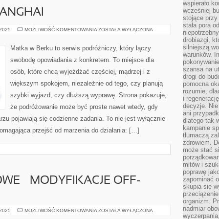
wspierało k
wcześniej b
HANGHAI
stojące przy
stała pora o
CHORWACJA
 2025
MOŻLIWOŚĆ KOMENTOWANIA
ZOSTAŁA WYŁĄCZONA
niepotrzebny
I
drobiazgi, k
SHANGHAI
silniejszą w
Matka w Berku to serwis podróżniczy, który łączy
warunków. Im
swobodę opowiadania z konkretem. To miejsce dla
pokonywanie
szansa na u
osób, które chcą wyjeżdżać częściej, mądrzej i z
drogi do bud
większym spokojem, niezależnie od tego, czy planują
pomocna okaz
rozumie, dla
szybki wyjazd, czy dłuższą wyprawę. Strona pokazuje,
i regeneracj
decyzje. Nie
że podróżowanie może być proste nawet wtedy, gdy
ani przypadk
rzu pojawiają się codzienne zadania. To nie jest wyłącznie
dlatego tak 
kampanie spo
i pomagająca przejść od marzenia do działania: […]
tłumaczą za
zdrowiem. D
może stać s
porządkowani
mitów i szuk
poprawę jak
WE – MODYFIKACJE OFF-
zapominać o
skupia się w
przeciążeni
organizm. Pr
nadmiar obow
POJAZDY
 2025
MOŻLIWOŚĆ KOMENTOWANIA
ZOSTAŁA WYŁĄCZONA
wyczerpania,
TERENOWE