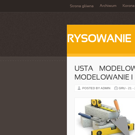
Archiwum
Korona
Strona główna
RYSOWANIE
USTA – MODELOWA
MODELOWANIE I 
POSTED BY ADMIN
GRU - 21 -