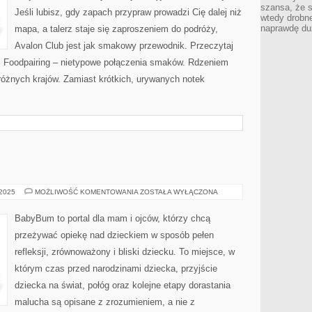
szansa, że s
Jeśli lubisz, gdy zapach przypraw prowadzi Cię dalej niż
wtedy drobn
naprawdę du
mapa, a talerz staje się zaproszeniem do podróży,
Avalon Club jest jak smakowy przewodnik. Przeczytaj
i Foodpairing – nietypowe połączenia smaków. Rdzeniem
 różnych krajów. Zamiast krótkich, urywanych notek
RODZINA
 2025
MOŻLIWOŚĆ KOMENTOWANIA
ZOSTAŁA WYŁĄCZONA
BabyBum to portal dla mam i ojców, którzy chcą
przeżywać opiekę nad dzieckiem w sposób pełen
refleksji, zrównoważony i bliski dziecku. To miejsce, w
którym czas przed narodzinami dziecka, przyjście
dziecka na świat, połóg oraz kolejne etapy dorastania
malucha są opisane z zrozumieniem, a nie z