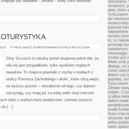
ajduje się zawodnik – amator – który chce trenować
odżywianiu.
skrajności, 
diety, które
Tymczasem z
ani nieusta
skuteczniejs
jedzenie bar
odpowiednie
wysoko prze
EKOTURYSTYKA
to, co napra
przestaje b
INNE
 2025
MOŻLIWOŚĆ KOMENTOWANIA
ZOSTAŁA WYŁĄCZONA
świadomym e
TEMATY
równowagę i 
I
EKOTURYSTYKA
Istotny jest
Silny Szczecin to lokalny portal skupiona wokół idei, że
Wiele osób p
siła nie jest przypadkiem, tylko wynikiem mądrych
dlatego, że 
siebie natyc
nawyków. To miejsce powstało z myślą o osobach z
dniach czy t
stolicy Pomorza Zachodniego i okolic, które chcą wejść
poprawy, uzn
Tymczasem o
na wyższy poziom – niezależnie od tego, czy dopiero
Zdrowe nawyk
projekt. Cz
zaczynają, czy mają już za sobą setki sesji ćwiczeń.
szybka metam
wnych ludzi z praktycznym podejściem: zamiast pustych
dwóch nadal 
perspektywa
ę do […]
trwałe fund
Duże znacze
utrzymać dob
pełna pośpie
warto uprasz