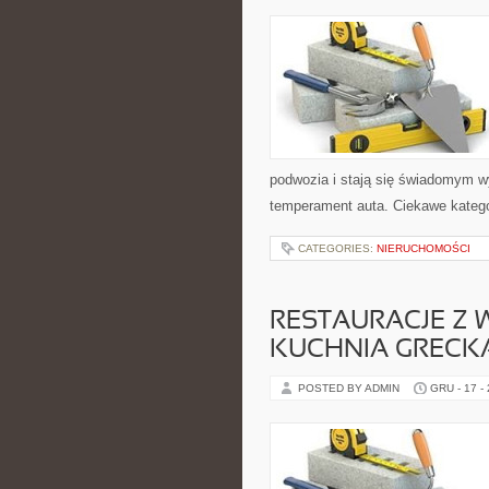
podwozia i stają się świadomym 
temperament auta. Ciekawe katego
CATEGORIES:
NIERUCHOMOŚCI
RESTAURACJE Z 
KUCHNIA GRECK
POSTED BY ADMIN
GRU - 17 -