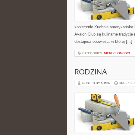
koniecznie Kuchnia amerykańska 
Avalon Club są kulinarne tradycje
dostajesz opowieść, w której […]
CATEGORIES:
NIERUCHOMOŚCI
RODZINA
POSTED BY ADMIN
GRU - 13 -