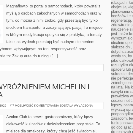
–
relacjach, k
MODYFIKACJE
Magnaflow.pl to portal o samochodach, który powstał z
obejmują wi
OFF-
ROAD
planowania c
myślą o osobach zakochanych w samochodach oraz w
bodźców i s
tym, co można z nimi zrobić, gdy przestają być tylko
regeneracją
zdrowiu nie j
środkiem transportu, a zaczynają być pasją. To miejsce,
nauczenie s
jest także 
w którym modyfikacje spotyka się z praktyką, a tematy
wyrozumiałoś
takie jak wydech przestają być nudnym elementem
idealnie up
słabsze dni,
wyborem wpływającym na ton, responsywność oraz
dotychczasow
rie to: Zakup auta do tuningu […]
wtedy to, by
jako całkowi
razu tylko d
spaceru lub 
sukcesie dec
nie perfekcj
zniechęceni
WYRÓŻNIENIEM MICHELIN I
na lata. Na 
nawyki nie 
A
prawdziwa wa
codzienność.
lepszy nastr
RESTAURACJE
 2025
MOŻLIWOŚĆ KOMENTOWANIA
ZOSTAŁA WYŁĄCZONA
Z
większą spra
WYRÓŻNIENIEM
podporządko
MICHELIN
Avalon Club to serwis gastronomiczny, który łączy
zasadom, lec
I
KUCHNIA
funkcjonowan
ciekawość kulinariów z doświadczeniem przy stole. To
GRECKA
go obciążać.
miejsce dla smakoszy, którzy chcą jeść świadomiej.
do realnych 