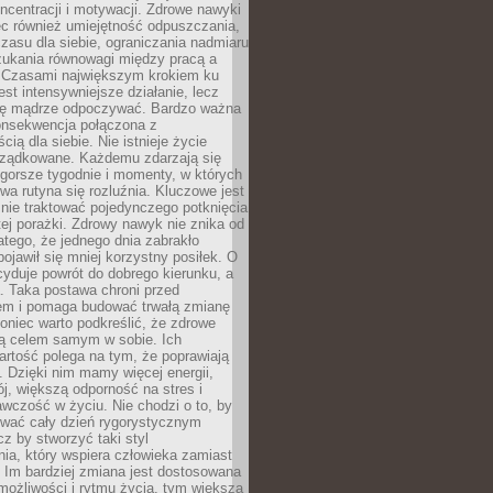
oncentracji i motywacji. Zdrowe nawyki
ęc również umiejętność odpuszczania,
zasu dla siebie, ograniczania nadmiaru
zukania równowagi między pracą a
. Czasami największym krokiem ku
est intensywniejsze działanie, lecz
ię mądrze odpoczywać. Bardzo ważna
konsekwencja połączona z
cią dla siebie. Nie istnieje życie
orządkowane. Każdemu zdarzają się
 gorsze tygodnie i momenty, w których
a rutyna się rozluźnia. Kluczowe jest
 nie traktować pojedynczego potknięcia
tej porażki. Zdrowy nawyk nie znika od
latego, że jednego dnia zabrakło
pojawił się mniej korzystny posiłek. O
yduje powrót do dobrego kierunku, a
a. Taka postawa chroni przed
em i pomaga budować trwałą zmianę
koniec warto podkreślić, że zdrowe
są celem samym w sobie. Ich
rtość polega na tym, że poprawiają
 Dzięki nim mamy więcej energii,
ój, większą odporność na stres i
wczość w życiu. Nie chodzi o to, by
wać cały dzień rygorystycznym
z by stworzyć taki styl
ia, który wspiera człowieka zamiast
 Im bardziej zmiana jest dostosowana
możliwości i rytmu życia, tym większa