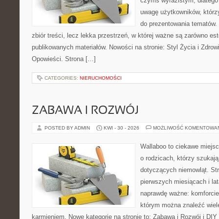
czymś wyrazistym, dlatego
uwagę użytkowników, którzy
do prezentowania tematów. 
zbiór treści, lecz lekka przestrzeń, w której ważne są zarówno es
publikowanych materiałów. Nowości na stronie: Styl Życia i Zdrowie
Opowieści. Strona […]
CATEGORIES:
NIERUCHOMOŚCI
ZABAWA I ROZWÓJ
POSTED BY ADMIN
KWI - 30 - 2026
MOŻLIWOŚĆ KOMENTOWA
Wallaboo to ciekawe miejsc
o rodzicach, którzy szukaj
dotyczących niemowląt. Str
pierwszych miesiącach i lat
naprawdę ważne: komforcie
którym można znaleźć wiel
karmieniem. Nowe kategorie na stronie to: Zabawa i Rozwój i DIY