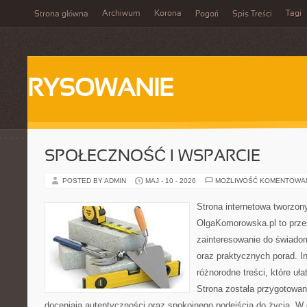
Archiwum
Korona
Tagi
Strona główna
Pogoń
Spis Treści
RYSOWANIE
SPOŁECZNOŚĆ I WSPARCIE
POSTED BY ADMIN
MAJ - 10 - 2026
MOŻLIWOŚĆ KOMENTOWA
Strona internetowa tworzon
OlgaKomorowska.pl to przes
zainteresowanie do świadom
oraz praktycznych porad. In
różnorodne treści, które uła
Strona została przygotowan
doceniają autentyczności oraz spokojnego podejścia do życia. W 