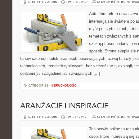
POSTED BY ADMIN
KWI - 20 - 2026
MOŻLIWOŚĆ KOMENTOWA
Auto Jarmark to nowoczesna
interesują się światem poj
myślą o czytelnikach, któr
tematach związanych z sam
szukają treści podanych w 
sposób. Strona skupia się 
fanów czterech kółek oraz osób obserwujących rozwój branży jes
technologiach, trendach rynkowych, bezpieczeństwie, ekologii, t
codziennych zagadnieniach związanych […]
CATEGORIES:
NIERUCHOMOŚCI
ARANŻACJE I INSPIRACJE
POSTED BY ADMIN
KWI - 17 - 2026
MOŻLIWOŚĆ KOMENTOWA
Ten serwis online to rozbudo
osób, które interesują się 