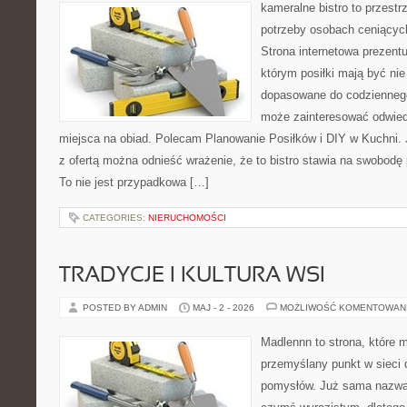
kameralne bistro to przestr
potrzeby osobach ceniącyc
Strona internetowa prezentu
którym posiłki mają być nie
dopasowane do codziennego 
może zainteresować odwie
miejsca na obiad. Polecam Planowanie Posiłków i DIY w Kuchni. 
z ofertą można odnieść wrażenie, że to bistro stawia na swobodę 
To nie jest przypadkowa […]
CATEGORIES:
NIERUCHOMOŚCI
TRADYCJE I KULTURA WSI
POSTED BY ADMIN
MAJ - 2 - 2026
MOŻLIWOŚĆ KOMENTOWAN
Madlennn to strona, które 
przemyślany punkt w sieci 
pomysłów. Już sama nazwa 