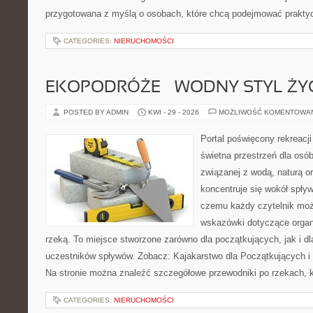
przygotowana z myślą o osobach, które chcą podejmować prakty
CATEGORIES:
NIERUCHOMOŚCI
EKOPODRÓŻE – WODNY STYL ŻY
POSTED BY ADMIN
KWI - 29 - 2026
MOŻLIWOŚĆ KOMENTOWA
Portal poświęcony rekreacj
świetna przestrzeń dla osób,
związanej z wodą, naturą o
koncentruje się wokół spły
czemu każdy czytelnik moż
wskazówki dotyczące organ
rzeką. To miejsce stworzone zarówno dla początkujących, jak i 
uczestników spływów. Zobacz: Kajakarstwo dla Początkujących i
Na stronie można znaleźć szczegółowe przewodniki po rzekach, k
CATEGORIES:
NIERUCHOMOŚCI