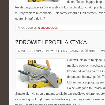
dzień. To inspirujący blog
teksty dotyczące zarówno wielkich ikon architektury, jak i prakt
z urządzaniem mieszkania. Polecamy Wnętrza i Przestrzeń i Wsp
czytelnik trafia do […]
CATEGORIES:
NIERUCHOMOŚCI
ZDROWIE I PROFILAKTYKA
POSTED BY ADMIN
KWI - 14 - 2026
MOŻLIWOŚĆ KOMENTOWA
Pakawilkolaka to miejsce, k
myślą o osobach kochający
którym odbiorca znajdzie in
dotyczące hodowli psów. To 
którym inspiracja łączą się 
Fajne kategorie to Porady d
Smakołyki. Na stronie można znaleźć szczegółowe charakterysty
czworonogów. Dzięki temu odwiedzający ma możliwość porównać
psów. Opisy obejmują charakter zwierząt, a […]