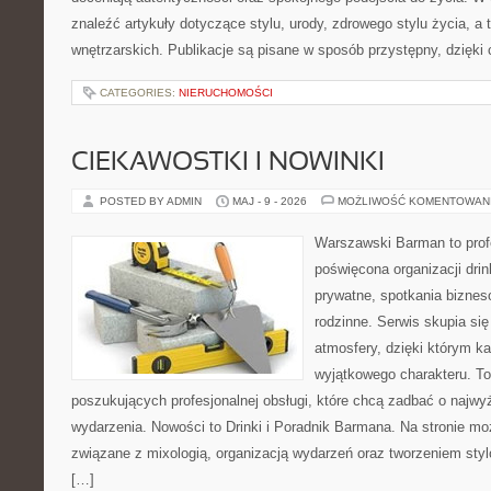
znaleźć artykuły dotyczące stylu, urody, zdrowego stylu życia, a t
wnętrzarskich. Publikacje są pisane w sposób przystępny, dzięk
CATEGORIES:
NIERUCHOMOŚCI
CIEKAWOSTKI I NOWINKI
POSTED BY ADMIN
MAJ - 9 - 2026
MOŻLIWOŚĆ KOMENTOWAN
Warszawski Barman to profe
poświęcona organizacji dri
prywatne, spotkania biznes
rodzinne. Serwis skupia się
atmosfery, dzięki którym k
wyjątkowego charakteru. To
poszukujących profesjonalnej obsługi, które chcą zadbać o naj
wydarzenia. Nowości to Drinki i Poradnik Barmana. Na stronie m
związane z mixologią, organizacją wydarzeń oraz tworzeniem sty
[…]