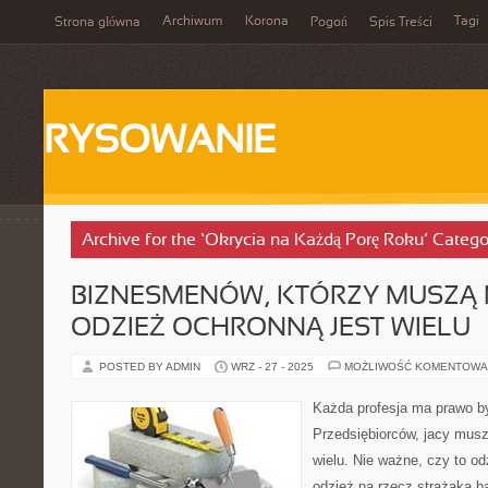
Archiwum
Korona
Tagi
Strona główna
Pogoń
Spis Treści
RYSOWANIE
Archive for the ‘Okrycia na Każdą Porę Roku’ Catego
BIZNESMENÓW, KTÓRZY MUSZĄ
ODZIEŻ OCHRONNĄ JEST WIELU
POSTED BY ADMIN
WRZ - 27 - 2025
MOŻLIWOŚĆ KOMENTOWA
Każda profesja ma prawo być
Przedsiębiorców, jacy musz
wielu. Nie ważne, czy to od
odzież na rzecz strażaka bą