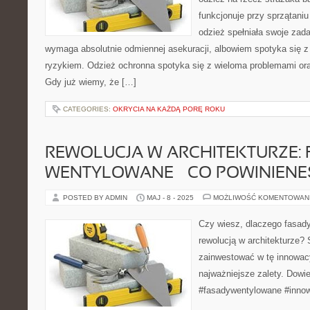
funkcjonuje przy sprzątaniu
odzież spełniała swoje zada
wymaga absolutnie odmiennej asekuracji, albowiem spotyka się 
ryzykiem. Odzież ochronna spotyka się z wieloma problemami or
Gdy już wiemy, że […]
CATEGORIES:
OKRYCIA NA KAŻDĄ PORĘ ROKU
REWOLUCJA W ARCHITEKTURZE:
WENTYLOWANE – CO POWINIENE
POSTED BY ADMIN
MAJ - 8 - 2025
MOŻLIWOŚĆ KOMENTOWAN
Czy wiesz, dlaczego fasady
rewolucją w architekturze?
zainwestować w tę innowacyj
najważniejsze zalety. Dowie
#fasadywentylowane #inno