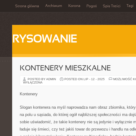
Archiwum
Korona
Tagi
Strona główna
Pogoń
Spis Treści
RYSOWANIE
KONTENERY MIESZKALNE
POSTED BY ADMIN
POSTED ON LIP - 12 - 2025
MOŻLIWOŚĆ 
WYŁĄCZONA
Kontenery
Slogan kontenera na myśl naprowadza nam obraz zbiornika, który 
na polu u sąsiada, do której ogół najbliższej społeczności ma doj
sobie uświadomić, że takie kontenery nie są jedynie i wyłącznie m
ładuje się śmieci, czy też jakiś towar do przewozu i handlu na o