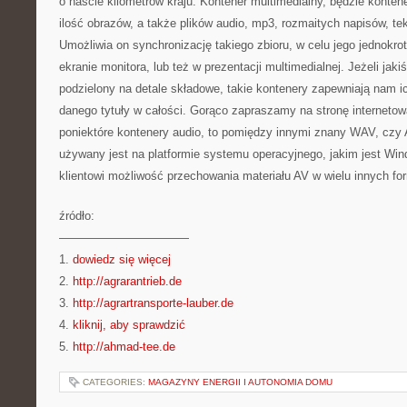
o naście kilometrów kraju. Kontener multimedialny, będzie kont
ilość obrazów, a także plików audio, mp3, rozmaitych napisów, t
Umożliwia on synchronizację takiego zbioru, w celu jego jednokro
ekranie monitora, lub też w prezentacji multimedialnej. Jeżeli jaki
podzielony na detale składowe, takie kontenery zapewniają nam ic
danego tytuły w całości. Gorąco zapraszamy na stronę internetową
poniektóre kontenery audio, to pomiędzy innymi znany WAV, czy 
używany jest na platformie systemu operacyjnego, jakim jest Wi
klientowi możliwość przechowania materiału AV w wielu innych fo
źródło:
———————————
1.
dowiedz się więcej
2.
http://agrarantrieb.de
3.
http://agrartransporte-lauber.de
4.
kliknij, aby sprawdzić
5.
http://ahmad-tee.de
CATEGORIES:
MAGAZYNY ENERGII I AUTONOMIA DOMU