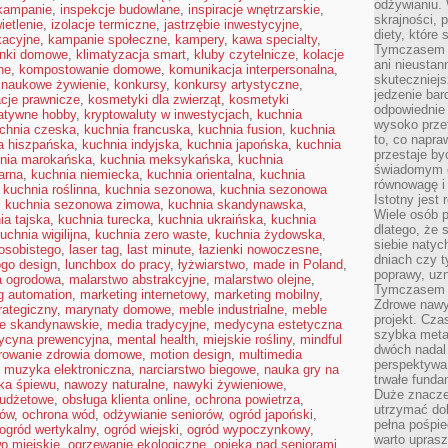
odżywianiu.
 kampanie
,
inspekcje budowlane
,
inspiracje wnętrzarskie
,
skrajności, 
ietlenie
,
izolacje termiczne
,
jastrzębie inwestycyjne
,
diety, które
kacyjne
,
kampanie społeczne
,
kampery
,
kawa specialty
,
Tymczasem z
onki domowe
,
klimatyzacja smart
,
kluby czytelnicze
,
kolacje
ani nieusta
ne
,
kompostowanie domowe
,
komunikacja interpersonalna
,
skuteczniejs
 naukowe żywienie
,
konkursy
,
konkursy artystyczne
,
jedzenie bar
acje prawnicze
,
kosmetyki dla zwierząt
,
kosmetyki
odpowiednie
atywne hobby
,
kryptowaluty w inwestycjach
,
kuchnia
wysoko prze
chnia czeska
,
kuchnia francuska
,
kuchnia fusion
,
kuchnia
to, co napra
a hiszpańska
,
kuchnia indyjska
,
kuchnia japońska
,
kuchnia
przestaje b
nia marokańska
,
kuchnia meksykańska
,
kuchnia
świadomym e
arna
,
kuchnia niemiecka
,
kuchnia orientalna
,
kuchnia
równowagę i 
,
kuchnia roślinna
,
kuchnia sezonowa
,
kuchnia sezonowa
Istotny jest
,
kuchnia sezonowa zimowa
,
kuchnia skandynawska
,
Wiele osób p
ia tajska
,
kuchnia turecka
,
kuchnia ukraińska
,
kuchnia
dlatego, że 
uchnia wigilijna
,
kuchnia zero waste
,
kuchnia żydowska
,
siebie natyc
osobistego
,
laser tag
,
last minute
,
łazienki nowoczesne
,
dniach czy t
ogo design
,
lunchbox do pracy
,
łyżwiarstwo
,
made in Poland
,
poprawy, uzn
a ogrodowa
,
malarstwo abstrakcyjne
,
malarstwo olejne
,
Tymczasem o
g automation
,
marketing internetowy
,
marketing mobilny
,
Zdrowe nawyk
rategiczny
,
marynaty domowe
,
meble industrialne
,
meble
projekt. Cz
e skandynawskie
,
media tradycyjne
,
medycyna estetyczna
szybka metam
ycyna prewencyjna
,
mental health
,
miejskie rośliny
,
mindful
dwóch nadal 
rowanie zdrowia domowe
,
motion design
,
multimedia
perspektywa
,
muzyka elektroniczna
,
narciarstwo biegowe
,
nauka gry na
trwałe fund
ka śpiewu
,
nawozy naturalne
,
nawyki żywieniowe
,
Duże znacze
budżetowe
,
obsługa klienta online
,
ochrona powietrza
,
utrzymać dob
mów
,
ochrona wód
,
odżywianie seniorów
,
ogród japoński
,
pełna pośpie
ogród wertykalny
,
ogród wiejski
,
ogród wypoczynkowy
,
warto uprasz
o miejskie
,
ogrzewanie ekologiczne
,
opieka nad seniorami
,