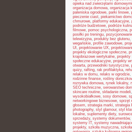
opieka nad zwierzętami domowym
organizacja domowa
,
organizacja 
paleniska ogrodowe
,
parki linowe
,
pieczenie ciast
,
piekarnictwo dom
chmurowe
,
platformy edukacyjne
,
podróże budżetowe
,
podróże kulin
filmowe
,
pomoc psychologiczna
,
p
posiłki po treningu
,
pozycjonowanie
telewizyjna
,
produkty bez glutenu
,
wegańskie
,
profile zawodowe
,
proj
UI
,
projektowanie UX
,
projektowan
projekty ekologiczne społeczne
,
p
krajobrazowe wertykalne
,
projekty 
społeczne edukacyjne
,
projekty w
otwarta
,
przewodniki turystyczne
,
quizy
,
rafting
,
rak profilaktyka
,
reh
relaks w domu
,
relaks w ogrodzie
,
rodzinne finanse
,
rośliny doniczko
rozrywka domowa
,
rynek lokalny
,
SEO techniczne
,
serowarstwo do
skincare routine
,
składanie modeli
wysokobiałkowe
,
sosy domowe
,
s
networkingowe biznesowe
,
sprzęt
głosem
,
strategia marki
,
strategia
photography
,
styl glamour
,
styl kl
lokalne
,
suplementy diety
,
surowce
sprzedaży
,
systemy dokumentów
,
systemy IT
,
systemy nawadniając
projekty
,
szkoła muzyczna
,
szkoła
gotowania
,
sztuka kulinarna region