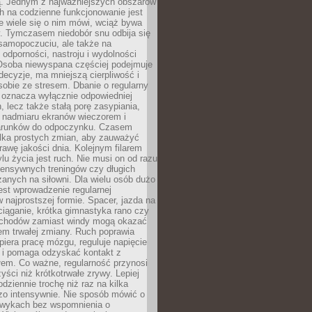
 Jednym z najważniejszych obszarów
h na codzienne funkcjonowanie jest
e wiele się o nim mówi, wciąż bywa
. Tymczasem niedobór snu odbija się
 samopoczuciu, ale także na
, odporności, nastroju i wydolności
Osoba niewyspana częściej podejmuje
ecyzje, ma mniejszą cierpliwość i
 sobie ze stresem. Dbanie o regularny
 oznacza wyłącznie odpowiedniej
n, lecz także stałą porę zasypiania,
e nadmiaru ekranów wieczorem i
arunków do odpoczynku. Czasem
ilka prostych zmian, aby zauważyć
awę jakości dnia. Kolejnym filarem
lu życia jest ruch. Nie musi on od razu
tensywnych treningów czy długich
anych na siłowni. Dla wielu osób dużo
est wprowadzenie regularnej
 najprostszej formie. Spacer, jazda na
ciąganie, krótka gimnastyka rano czy
schodów zamiast windy mogą okazać
em trwałej zmiany. Ruch poprawia
piera pracę mózgu, reguluje napięcie
 i pomaga odzyskać kontakt z
łem. Co ważne, regularność przynosi
yści niż krótkotrwałe zrywy. Lepiej
odziennie trochę niż raz na kilka
zo intensywnie. Nie sposób mówić o
wykach bez wspomnienia o