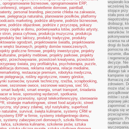
wspierało k
i
,
oprogramowanie biznesowe
,
oprogramowanie ERP
,
wcześniej b
konferencji
,
origami
,
oświetlenie domowe
,
paintball
,
stojące przy
patenty
,
personal branding
,
pieczenie chleba na zakwasie
,
stała pora o
owe
,
pielęgnacja naturalna
,
planowanie posiłków
,
platformy
niepotrzebny
podcasts marketing
,
podróże aktywne
,
podróże biznesowe
,
drobiazgi, k
arne
,
podróże objazdowe
,
podróże z przyczepą
,
pokazy
silniejszą w
ompy ciepła w domu
,
porównywarka lotów
,
portfolio artysty
,
warunków. Im
 stron
,
prasa cyfrowa
,
produkcja muzyczna
,
produkcja
pokonywanie
produkty bez laktozy
,
produkty tradycyjne
,
produkty
szansa na u
ektowanie ogrodzeń
,
projektowanie światła
,
projektowanie
drogi do bud
ie wnętrz biurowych
,
projekty domów nowoczesnych
,
pomocna okaz
rojekty graficzne firmowe
,
projekty inwestycyjne
,
projekty
rozumie, dla
kulturalne
,
projekty meblowe
,
projekty parkowe
,
projekty
i regeneracj
nętrz
,
przechowywanie
,
przestrzeń kreatywna
,
przestrzeń
decyzje. Nie
przyprawy świata
,
psy profilaktyka
,
psychoterapia
,
puzzle
,
ani przypadk
abilitacja domowa
,
reklama natywna
,
relacje medialne
,
dlatego tak 
remarketing
,
restauracje premium
,
robotyka medyczna
,
kampanie spo
we pielęgnacja
,
rośliny egzotyczne
,
rowery górskie
,
tłumaczą za
rynki surowców
,
rysunek techniczny
,
rzeźba
,
scrapbooking
,
zdrowiem. D
mowe
,
sezonowe owoce
,
sezonowe warzywa
,
sieć 5G
,
może stać s
,
smart budynki
,
smart energia
,
smart transport
,
śniadania
porządkowani
pacer w lesie
,
sponsoring wydarzeń
,
spotkania
mitów i szuk
 medyczny przenośny
,
sprzęt telekonferencyjny
,
sterowanie
poprawę jak
 PR
,
strategie marketingowe
,
street food azjatycki
,
street
zapominać o
asyczny
,
styl pracy zdalnej
,
styl rustykalny
,
superfood
skupia się w
 naturalne
,
survival
,
święta kulinarne
,
systemy CRM w
przeciążeni
systemy ERP w firmie
,
systemy inteligentnego domu
,
organizm. Pr
e
,
systemy zabezpieczeń domowych
,
szkoła filmowa
nadmiar obow
 tańca
,
szkolenia kulinarne
,
szkolenie psów
,
sztuka
wyczerpania,
alna
,
sztuka uliczna murale
,
sztuka użytkowa domowa
,