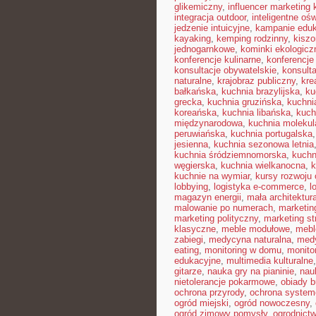
glikemiczny
,
influencer marketing
integracja outdoor
,
inteligentne ośw
jedzenie intuicyjne
,
kampanie edu
kayaking
,
kemping rodzinny
,
kisz
jednogarnkowe
,
kominki ekologicz
konferencje kulinarne
,
konferencje
konsultacje obywatelskie
,
konsult
naturalne
,
krajobraz publiczny
,
kre
bałkańska
,
kuchnia brazylijska
,
ku
grecka
,
kuchnia gruzińska
,
kuchni
koreańska
,
kuchnia libańska
,
kuch
międzynarodowa
,
kuchnia molekul
peruwiańska
,
kuchnia portugalska
jesienna
,
kuchnia sezonowa letnia
kuchnia śródziemnomorska
,
kuchn
węgierska
,
kuchnia wielkanocna
,
k
kuchnie na wymiar
,
kursy rozwoju 
lobbying
,
logistyka e-commerce
,
l
magazyn energii
,
mała architektur
malowanie po numerach
,
marketin
marketing polityczny
,
marketing st
klasyczne
,
meble modułowe
,
mebl
zabiegi
,
medycyna naturalna
,
med
eating
,
monitoring w domu
,
monito
edukacyjne
,
multimedia kulturalne
gitarze
,
nauka gry na pianinie
,
nau
nietolerancje pokarmowe
,
obiady 
ochrona przyrody
,
ochrona syste
ogród miejski
,
ogród nowoczesny
,
ogród zimowy pomysły
,
ogrodnictw