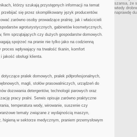
szansa, że s
nikach, którzy szukają przystępnych informacji na temat
wtedy drobn
ą przebijać się przez skomplikowany język producentów.
naprawdę du
ować zarówno osoby prowadzące pralnię, jak i właścicieli
 gospodarstw agroturystycznych, gabinetów kosmetycznych,
, firm sprzątających czy dużych gospodarstw domowych.
agają spojrzeć na pranie nie tylko jako na codzienną
 proces wpływający na trwałość tkanin, komfort
i jakość obsługi klienta.
 dotyczące pralek domowych, pralek półprofesjonalnych,
bębnowych, magli, stołów prasowalniczych, urządzeń do
ów dozowania detergentów, technologii parowych oraz
ację pracy pralni. Serwis opisuje zarówno praktyczne
rania, temperatura wody, wirowanie, suszenie czy
j branżowe tematy związane z wydajnością maszyn,
y, higieną w sektorze medycznym, praniem przemysłowym