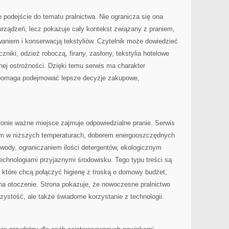
ie podejście do tematu pralnictwa. Nie ogranicza się ona
rządzeń, lecz pokazuje cały kontekst związany z praniem,
niem i konserwacją tekstyliów. Czytelnik może dowiedzieć
ęczniki, odzież roboczą, firany, zasłony, tekstylia hotelowe
ej ostrożności. Dzięki temu serwis ma charakter
 pomaga podejmować lepsze decyzje zakupowe,
ronie ważne miejsce zajmuje odpowiedzialne pranie. Serwis
em w niższych temperaturach, doborem energooszczędnych
wody, ograniczaniem ilości detergentów, ekologicznym
hnologiami przyjaznymi środowisku. Tego typu treści są
 które chcą połączyć higienę z troską o domowy budżet,
na otoczenie. Strona pokazuje, że nowoczesne pralnictwo
czystość, ale także świadome korzystanie z technologii.