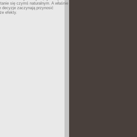
tanie się czymś naturalnym. A właśnie
e decyzje zaczynają przynosić
że efekty.