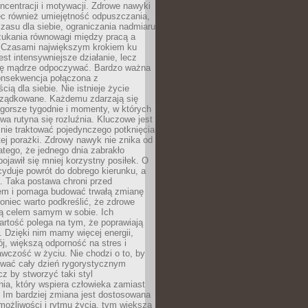
oncentracji i motywacji. Zdrowe nawyki
ęc również umiejętność odpuszczania,
zasu dla siebie, ograniczania nadmiaru
zukania równowagi między pracą a
. Czasami największym krokiem ku
est intensywniejsze działanie, lecz
ię mądrze odpoczywać. Bardzo ważna
konsekwencja połączona z
cią dla siebie. Nie istnieje życie
orządkowane. Każdemu zdarzają się
 gorsze tygodnie i momenty, w których
a rutyna się rozluźnia. Kluczowe jest
 nie traktować pojedynczego potknięcia
tej porażki. Zdrowy nawyk nie znika od
latego, że jednego dnia zabrakło
pojawił się mniej korzystny posiłek. O
yduje powrót do dobrego kierunku, a
a. Taka postawa chroni przed
em i pomaga budować trwałą zmianę
koniec warto podkreślić, że zdrowe
są celem samym w sobie. Ich
rtość polega na tym, że poprawiają
 Dzięki nim mamy więcej energii,
ój, większą odporność na stres i
wczość w życiu. Nie chodzi o to, by
wać cały dzień rygorystycznym
z by stworzyć taki styl
ia, który wspiera człowieka zamiast
 Im bardziej zmiana jest dostosowana
możliwości i rytmu życia, tym większa