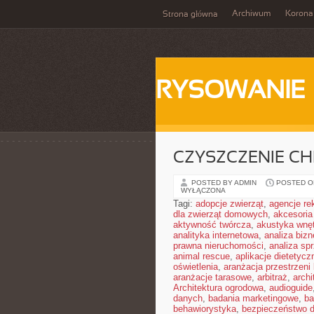
Archiwum
Korona
Strona główna
RYSOWANIE
CZYSZCZENIE C
POSTED BY ADMIN
POSTED ON
WYŁĄCZONA
Tagi:
adopcje zwierząt
,
agencje r
dla zwierząt domowych
,
akcesoria
aktywność twórcza
,
akustyka wnę
analityka internetowa
,
analiza biz
prawna nieruchomości
,
analiza sp
animal rescue
,
aplikacje dietetycz
oświetlenia
,
aranżacja przestrzeni 
aranżacje tarasowe
,
arbitraż
,
archi
Architektura ogrodowa
,
audioguide
danych
,
badania marketingowe
,
ba
behawiorystyka
,
bezpieczeństwo