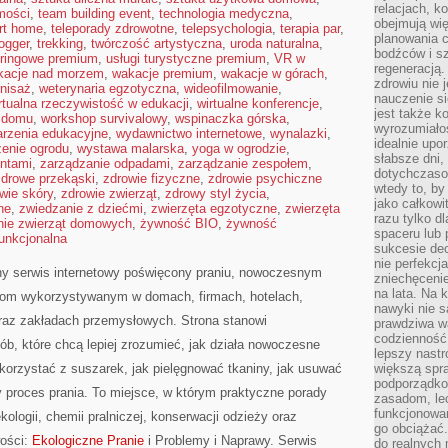
relacjach, k
omości
,
team building event
,
technologia medyczna
,
obejmują wi
rt home
,
teleporady zdrowotne
,
telepsychologia
,
terapia par
,
planowania c
logger
,
trekking
,
twórczość artystyczna
,
uroda naturalna
,
bodźców i s
eringowe premium
,
usługi turystyczne premium
,
VR w
regeneracją
kacje nad morzem
,
wakacje premium
,
wakacje w górach
,
zdrowiu nie j
nisaż
,
weterynaria egzotyczna
,
wideofilmowanie
,
nauczenie s
rtualna rzeczywistość w edukacji
,
wirtualne konferencje
,
jest także 
w domu
,
workshop survivalowy
,
wspinaczka górska
,
wyrozumiałoś
rzenia edukacyjne
,
wydawnictwo internetowe
,
wynalazki
,
idealnie up
enie ogrodu
,
wystawa malarska
,
yoga w ogrodzie
,
słabsze dni,
entami
,
zarządzanie odpadami
,
zarządzanie zespołem
,
dotychczasow
zdrowe przekąski
,
zdrowie fizyczne
,
zdrowie psychiczne
wtedy to, by
wie skóry
,
zdrowie zwierząt
,
zdrowy styl życia
,
jako całkowi
ne
,
zwiedzanie z dziećmi
,
zwierzęta egzotyczne
,
zwierzęta
razu tylko d
nie zwierząt domowych
,
żywność BIO
,
żywność
spaceru lub 
unkcjonalna
sukcesie dec
nie perfekcj
ny serwis internetowy poświęcony praniu, nowoczesnym
zniechęceni
na lata. Na 
om wykorzystywanym w domach, firmach, hotelach,
nawyki nie 
oraz zakładach przemysłowych. Strona stanowi
prawdziwa wa
codzienność.
b, które chcą lepiej zrozumieć, jak działa nowoczesne
lepszy nastr
ak korzystać z suszarek, jak pielęgnować tkaniny, jak usuwać
większą spra
podporządko
 proces prania. To miejsce, w którym praktyczne porady
zasadom, lec
funkcjonowan
kologii, chemii pralniczej, konserwacji odzieży oraz
go obciążać.
wości:
Ekologiczne Pranie
i Problemy i Naprawy. Serwis
do realnych 