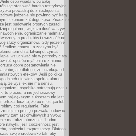
 Wiele osób wpada w pułapkę
próbując stosować bardzo restrykcyjne
 szybko prowadzą do zniechęcenia.
drowe jedzenie nie powinno być karą
nnym liczeniem każdego kęsa. Znacznie
ze jest budowanie prostych zasad:
dziej regularne, większa ilość warzyw,
 nawodnienie, ograniczanie nadmiaru
tworzonych produktów i uważność na
wdę służy organizmowi. Gdy jedzenie
yć źródłem chaosu, a zaczyna być
lementem dnia, łatwiej utrzymać
lepiej wsłuchiwać się w potrzeby ciała.
 również sposób myślenia o zmianie.
orzuca dobre postanowienia nie
są słabe, ale dlatego, że oczekują od
hmiastowych efektów. Jeśli po kilku
ygodniach nie widzą spektakularnej
ają, że wysiłek nie ma sensu.
rganizm i psychika potrzebują czasu.
i to proces, a nie jednorazowy
asem największym sukcesem nie jest
orfoza, lecz to, że po miesiącu lub
robimy coś regularnie. Taka
 zmniejsza presję i pozwala budować
amenty zamiast chwilowych zrywów.
nie ma także otoczenie. Trudno
re nawyki, jeśli codzienność jest
chu, napięcia i rozpraszaczy. Dlatego
czać swoje środowisko tak, aby