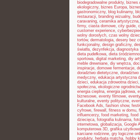
biodegradowalne produkty
,
biznes 
ekologiczny
,
biznes Europa
,
bizne
gastronomiczny
,
blog kulinarny
,
bl
restauracji
,
branding wizualny
,
bud
caravaning
,
ceramika artystyczna
firmy
,
ciasta domowe
,
city guide
,
customer experience
,
cyberbezpi
wolny dorosłych
,
czas wolny dziec
tortów
,
dermatologia
,
desery bez c
funkcjonalny
,
design graficzny
,
de
światła
,
dezynfekcja
,
diagnostyka 
dieta pudełkowa
,
dieta śródziemn
sportowa
,
digital marketing
,
diy ar
meble drewniane
,
diy wnętrza
,
doc
inspiracje
,
domowe fermentacje
,
d
doradztwo dietetyczne
,
doradztwo 
medyczny
,
edukacja artystyczna d
dzieci
,
edukacja zdrowotna dzieci
społeczna
,
ekologiczne ogrodnict
energia cieplna
,
energia jądrowa
,
e
biznesowe
,
eventy filmowe
,
eventy
kulturalne
,
eventy polityczne
,
even
Facebook Ads
,
fashion show
,
fest
cyfrowe
,
firewall
,
fitness w domu
,
influencerzy
,
food marketing
,
food 
dziecięca
,
fotografia kulinarna
,
fot
internetowa
,
globalizacja
,
Google 
komputerowa 3D
,
grafika użytkow
karciane rodzinne
,
gry logiczne onl
produkty
,
herbata matcha
,
hobby k