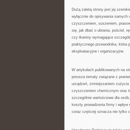
Dużą zaletą strony jest jej szerok
wyłącznie do opisywania samych u
czyszczeniem, suszeniem, prasowa
się, jak dbać o ubrania, pościel, r
czy tkaniny wymagające szczególn
praktycznego przewodnika, która
eksploatacyjne i organizacyjne.
W artykułach publikowanych na st
porusza tematy związane z prani
urządzeń, zmniejszaniem zużycia 
czyszczeniem chemicznym oraz tec
szczególnie wartościowe dla osób,
koszty prowadzenia firmy i wpływ 
coraz częściej oznacza nie tylko 