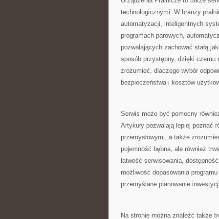
Urządzenia Pralnicze to także se
technologicznymi. W branży pralni
automatyzacji, inteligentnych sys
programach parowych, automatycz
pozwalających zachować stałą jak
sposób przystępny, dzięki czemu 
zrozumieć, dlaczego wybór odpowi
bezpieczeństwa i kosztów użytkow
Serwis może być pomocny również d
Artykuły pozwalają lepiej poznać
przemysłowymi, a także zrozumieć,
pojemność bębna, ale również trwa
łatwość serwisowania, dostępność 
możliwość dopasowania programu d
przemyślane planowanie inwestycj
Na stronie można znaleźć także t