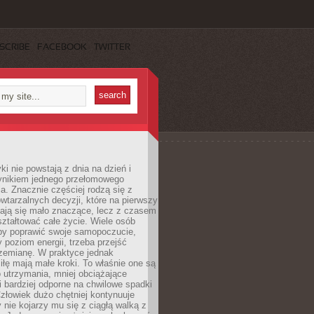
SCRIBE
FACEBOOK
TWITTER
i nie powstają z dnia na dzień i
ynikiem jednego przełomowego
a. Znacznie częściej rodzą się z
wtarzalnych decyzji, które na pierwszy
dają się mało znaczące, lecz z czasem
ztałtować całe życie. Wiele osób
by poprawić swoje samopoczucie,
 poziom energii, trzeba przejść
rzemianę. W praktyce jednak
iłę mają małe kroki. To właśnie one są
o utrzymania, mniej obciążające
i bardziej odporne na chwilowe spadki
złowiek dużo chętniej kontynuuje
y nie kojarzy mu się z ciągłą walką z