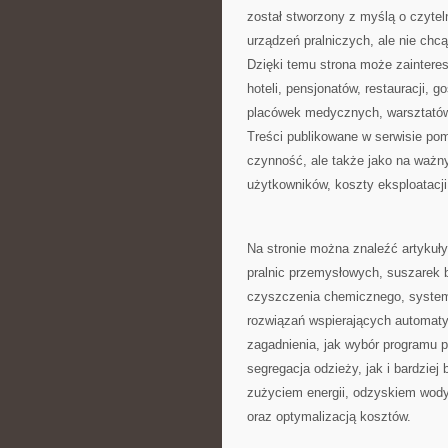
został stworzony z myślą o czytel
urządzeń pralniczych, ale nie chc
Dzięki temu strona może zainteres
hoteli, pensjonatów, restauracji,
placówek medycznych, warsztatów
Treści publikowane w serwisie pom
czynność, ale także jako na ważny
użytkowników, koszty eksploatacji 
Na stronie można znaleźć artykuły
pralnic przemysłowych, suszarek 
czyszczenia chemicznego, system
rozwiązań wspierających automatyz
zagadnienia, jak wybór programu p
segregacja odzieży, jak i bardzie
zużyciem energii, odzyskiem wod
oraz optymalizacją kosztów.