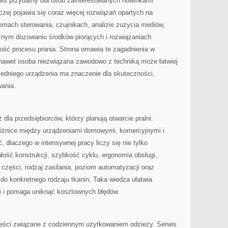
rwis przydatny dla osób zainteresowanych nowinkami
czej pojawia się coraz więcej rozwiązań opartych na
temach sterowania, czujnikach, analizie zużycia mediów,
nym dozowaniu środków piorących i rozwiązaniach
ość procesu prania. Strona omawia te zagadnienia w
nawet osoba niezwiązana zawodowo z techniką może łatwiej
edniego urządzenia ma znaczenie dla skuteczności,
ania.
la przedsiębiorców, którzy planują otwarcie pralni.
 różnice między urządzeniami domowymi, komercyjnymi i
 dlaczego w intensywnej pracy liczy się nie tylko
łość konstrukcji, szybkość cyklu, ergonomia obsługi,
części, rodzaj zasilania, poziom automatyzacji oraz
o konkretnego rodzaju tkanin. Taka wiedza ułatwia
i i pomaga uniknąć kosztownych błędów.
reści związane z codziennym użytkowaniem odzieży. Serwis