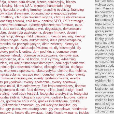
samym sobą.
Azja
,
biznes data-driven
,
biznes edukacyjny
,
biznes
wpływającyc
s lokalny
,
biznes USA
,
bizuteria handmade
,
blog
sen. Mimo ż
og literacki
,
branding firmowy
,
branding osobisty
,
branding
lekceważony
ownictwo drewniane
,
budownictwo energooszczędne
,
nie tylko na
,
chatboty
,
chirurgia rekonstrukcyjna
,
chmura obliczeniowa
koncentracji
coaching zdrowia
,
cold brew
,
content SEO
,
CSR strategie
,
organizmu. 
eczeństwo domowe
,
cyberbezpieczeństwo firmowe
,
czas
impulsywne d
i
,
data center
,
degustacja win
,
degustacje
,
dekorowanie
gorzej radzi
ukru
,
design dla gastronomii
,
design firmowy
,
design
rytm snu nie
sign lamp
,
design mebli biurowych
,
design roślinny
,
design
liczby godzi
laboratoryjna
,
dieta lekkostrawna
,
dieta przeciwzapalna
,
ograniczeni
omorska dla początkujących
,
dieta zwierząt
,
dietetyka
tworzenie w
tystyczne
,
diy dekoracje świąteczne
,
diy kosmetyki
,
diy
wystarczy k
elowe profile klientów
,
dom pod klucz
,
domowe biuro
wyraźną popr
omowe nalewki
,
domowe oszczędzanie
,
domowe spa
,
zdrowego sty
ogrodnicze
,
druk 3d hobby
,
druk cyfrowy
,
e-learning
oznaczać in
zieci
,
edukacja finansowa dorosłych
,
edukacja finansowa
godzin spędz
,
edukacja zdrowotna szkolna
,
ekologia miejska
,
ekologia
ważniejsze j
wo
,
ekonomia społeczna
,
ekoturystyka
,
elektronika mobilna
,
aktywności w
nergia solarna
,
escape room domowy
,
event video
,
eventy
rowerze, roz
 firmowe integracyjne
,
eventy gastronomiczne
,
eventy
wybieranie 
ty przygodowe
,
eventy społeczne
,
eventy sportowe
,
się początki
iwale nauki
,
film animowany
,
film krótkometrażowy
,
finanse
krążenie, ws
fizjoterapia dzieci
,
food delivery online
,
food design
,
food
emocjonalne
styling
,
food truck festival
,
fotografia artystyczna
,
fotografia
własnym cia
ografia ślubna
,
fotografia sportowa
,
gadżety biurowe
,
galeria
większe korz
Ads
,
gotowanie sous vide
,
grafika interaktywna
,
grafika
ruszać się c
a
,
grillowanie sezonowe
,
gry edukacyjne mobilne
,
gry
tygodni bard
ine
,
gry planszowe strategiczne
,
gry zespołowe
,
handmade
zdrowych na
reatywne
,
hotele dla zwierząt
,
identyfikacja wizualna
,
indeks