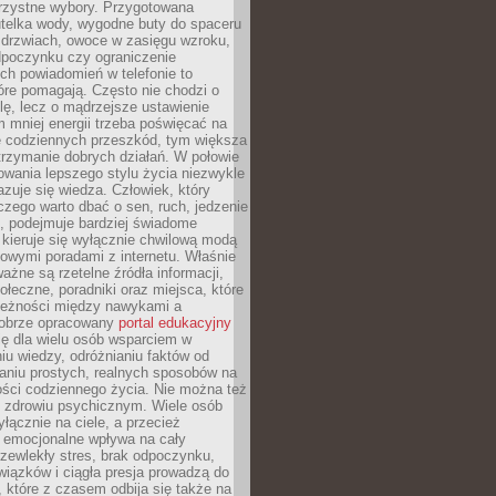
orzystne wybory. Przygotowana
utelka wody, wygodne buty do spaceru
 drzwiach, owoce w zasięgu wzroku,
dpoczynku czy ograniczenie
ch powiadomień w telefonie to
tóre pomagają. Często nie chodzi o
olę, lecz o mądrzejsze ustawienie
 mniej energii trzeba poświęcać na
 codziennych przeszkód, tym większa
trzymanie dobrych działań. W połowie
owania lepszego stylu życia niezwykle
uje się wiedza. Człowiek, który
czego warto dbać o sen, ruch, jedzenie
ę, podejmuje bardziej świadome
 kieruje się wyłącznie chwilową modą
owymi poradami z internetu. Właśnie
ważne są rzetelne źródła informacji,
łeczne, poradniki oraz miejsca, które
leżności między nawykami a
obrze opracowany
portal edukacyjny
ię dla wielu osób wsparciem w
u wiedzy, odróżnianiu faktów od
aniu prostych, realnych sposobów na
ości codziennego życia. Nie można też
 zdrowiu psychicznym. Wiele osób
yłącznie na ciele, a przecież
e emocjonalne wpływa na cały
zewlekły stres, brak odpoczynku,
iązków i ciągła presja prowadzą do
 które z czasem odbija się także na