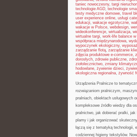
taniec nowoczesny
,
targi nieruch
technologie AGD
,
technologie sma
testy medyczne domowe
,
travel b
user experience online
,
usługi cat
edukacji
,
wakacje egzotyczne
,
wa
wakacje w Polsce
,
webdesign
,
wer
wideokonferencje
,
wirtualizacja
,
wi
wirtualne targi
,
work-life balance 
współpraca międzynarodowa
,
wyda
wypoczynek ekologiczny
,
wyposaż
zarządzanie flotą
,
zarządzanie kli
zdjęcia produktowe e-commerce
,
dorosłych
,
zdrowie publiczne
,
zdro
ziołolecznictwo
,
zmiany klimatycz
hodowlane
,
żywienie dzieci
,
żywie
ekologiczna regionalna
,
żywność f
Urządzenia Pralnicze to tematycz
rozwiązaniom pralniczym, maszyn
pralniach, obiektach usługowych 
kompleksowe źródło wiedzy dla osó
pralnictwo, jak dobierać pralki, j
plamy i jak organizować skuteczny
łączą się z tematyką technologii, e
codziennej higieny tekstyliów. No