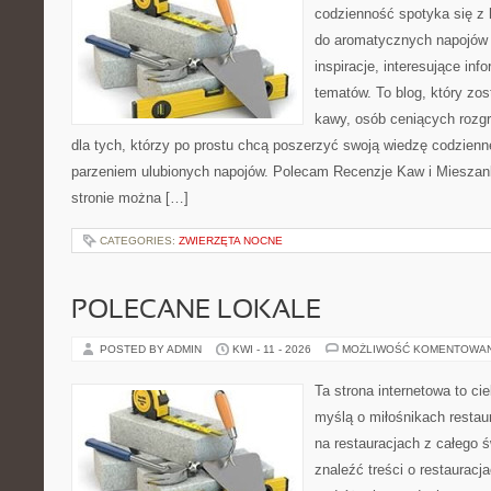
codzienność spotyka się z h
do aromatycznych napojów 
inspiracje, interesujące inf
tematów. To blog, który zos
kawy, osób ceniących rozgr
dla tych, którzy po prostu chcą poszerzyć swoją wiedzę codzienn
parzeniem ulubionych napojów. Polecam Recenzje Kaw i Mieszank
stronie można […]
CATEGORIES:
ZWIERZĘTA NOCNE
POLECANE LOKALE
POSTED BY ADMIN
KWI - 11 - 2026
MOŻLIWOŚĆ KOMENTOWA
Ta strona internetowa to c
myślą o miłośnikach restaur
na restauracjach z całego 
znaleźć treści o restauracj