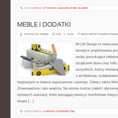
CATEGORIES:
ETYKIETA I SAVOIR-VIVRE ŚLUBNY
MEBLE I DODATKI
POSTED BY ADMIN
CZE - 1 - 2026
MOŻLIWOŚĆ KOMENTOWAN
M-Loft Design to nowoczes
tematyce projektowania prze
osoby poszukujące nieban
urządzenie domu oraz loftu
wszystkich, którzy interes
z architekturą, ozdabianie
inspiracjami w świecie wyposażenia i wystroju. Zobacz także Met
Zrównoważone i eko wnętrza. Na stronie można znaleźć obszerne
stylowych aranżacji, które pomagają stworzyć komfortowe miejsc
skupia […]
CATEGORIES:
ŁOWISKA ZAGRANICZNE