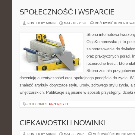
SPOŁECZNOŚĆ I WSPARCIE
POSTED BY ADMIN
MAJ - 10 - 2026
MOŻLIWOŚĆ KOMENTOWA
Strona internetowa tworzon
OlgaKomorowska.pl to przes
zainteresowanie do świadom
oraz praktycznych porad. In
różnorodne treści, które uła
Strona została przygotowan
doceniają autentyczności oraz spokojnego podejścia do życia. W 
znaleźć artykuły dotyczące stylu, urody, zdrowego stylu życia, a t
wnętrzarskich. Publikacje są pisane w sposób przystępny, dzięk
CATEGORIES:
PRZEPISY FIT
CIEKAWOSTKI I NOWINKI
POSTED BY ADMIN
MAJ - 9 - 2026
MOŻLIWOŚĆ KOMENTOWAN