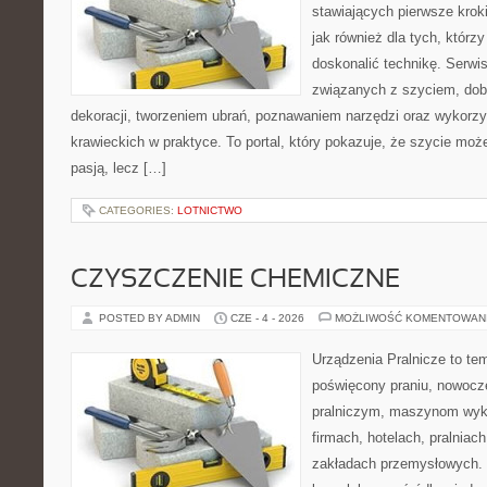
stawiających pierwsze krok
jak również dla tych, którz
doskonalić technikę. Serwis
związanych z szyciem, do
dekoracji, tworzeniem ubrań, poznawaniem narzędzi oraz wykorz
krawieckich w praktyce. To portal, który pokazuje, że szycie mo
pasją, lecz […]
CATEGORIES:
LOTNICTWO
CZYSZCZENIE CHEMICZNE
POSTED BY ADMIN
CZE - 4 - 2026
MOŻLIWOŚĆ KOMENTOWAN
Urządzenia Pralnicze to te
poświęcony praniu, nowoc
pralniczym, maszynom wy
firmach, hotelach, pralniac
zakładach przemysłowych. 