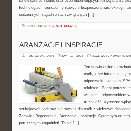
fanów czterech kółek oraz osób obserwujących rozwój branży jes
technologiach, trendach rynkowych, bezpieczeństwie, ekologii, t
codziennych zagadnieniach związanych […]
CATEGORIES:
RECENZJE KSIĄŻEK
ARANŻACJE I INSPIRACJE
POSTED BY ADMIN
KWI - 17 - 2026
MOŻLIWOŚĆ KOMENTOWA
Ten serwis online to rozbudo
osób, które interesują się 
odpoczynku, wannami SPA 
relaksem. Portal porusza 
wellness i odpoczynkiem w
tu znaleźć użyteczne wpisy
szukających podstaw, ale również dla osób z większym doświad
Zdrowie i Regeneracja i Aranżacje i Inspiracje. Ogromnym atutem 
poruszanych zagadnień. To nie […]