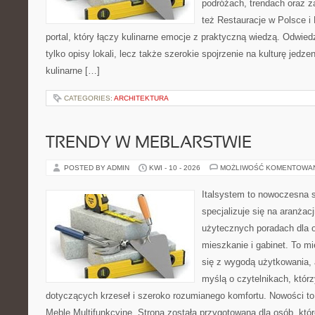
podróżach, trendach oraz z
też Restauracje w Polsce i
portal, który łączy kulinarne emocje z praktyczną wiedzą. Odwiedz
tylko opisy lokali, lecz także szerokie spojrzenie na kulturę jedze
kulinarne […]
CATEGORIES:
ARCHITEKTURA
TRENDY W MEBLARSTWIE
POSTED BY ADMIN
KWI - 10 - 2026
MOŻLIWOŚĆ KOMENTOWA
Italsystem to nowoczesna s
specjalizuje się na aranżac
użytecznych poradach dla 
mieszkanie i gabinet. To mi
się z wygodą użytkowania, 
myślą o czytelnikach, któr
dotyczących krzeseł i szeroko rozumianego komfortu. Nowości to
Meble Multifunkcyjne. Strona została przygotowana dla osób, któr