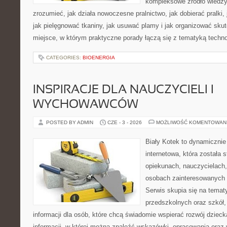
kompleksowe źródło wiedzy 
zrozumieć, jak działa nowoczesne pralnictwo, jak dobierać pralki,
jak pielęgnować tkaniny, jak usuwać plamy i jak organizować sku
miejsce, w którym praktyczne porady łączą się z tematyką technol
CATEGORIES:
BIOENERGIA
INSPIRACJE DLA NAUCZYCIELI I
WYCHOWAWCÓW
POSTED BY ADMIN
CZE - 3 - 2026
MOŻLIWOŚĆ KOMENTOWAN
Biały Kotek to dynamicznie 
internetowa, która została 
opiekunach, nauczycielach,
osobach zainteresowanych
Serwis skupia się na temat
przedszkolnych oraz szkół,
informacji dla osób, które chcą świadomie wspierać rozwój dziec
informacji, w której można znaleźć wskazówki, opracowania oraz 