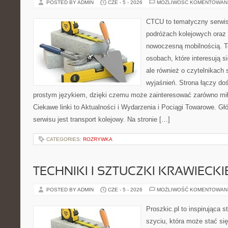
POSTED BY ADMIN
CZE - 5 - 2026
MOŻLIWOŚĆ KOMENTOWAN
CTCU to tematyczny serwis,
podróżach kolejowych oraz 
nowoczesną mobilnością. T
osobach, które interesują s
ale również o czytelnikach
wyjaśnień. Strona łączy do
prostym językiem, dzięki czemu może zainteresować zarówno mi
Ciekawe linki to Aktualności i Wydarzenia i Pociągi Towarowe. G
serwisu jest transport kolejowy. Na stronie […]
CATEGORIES:
ROZRYWKA
TECHNIKI I SZTUCZKI KRAWIECKI
POSTED BY ADMIN
CZE - 5 - 2026
MOŻLIWOŚĆ KOMENTOWAN
Proszkic.pl to inspirująca 
szyciu, która może stać si