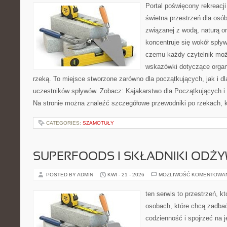
Portal poświęcony rekreacj
świetna przestrzeń dla osób,
związanej z wodą, naturą o
koncentruje się wokół spły
czemu każdy czytelnik moż
wskazówki dotyczące organ
rzeką. To miejsce stworzone zarówno dla początkujących, jak i 
uczestników spływów. Zobacz: Kajakarstwo dla Początkujących i
Na stronie można znaleźć szczegółowe przewodniki po rzekach, k
CATEGORIES:
SZAMOTUŁY
SUPERFOODS I SKŁADNIKI ODŻ
POSTED BY ADMIN
KWI - 21 - 2026
MOŻLIWOŚĆ KOMENTOWA
ten serwis to przestrzeń, k
osobach, które chcą zadbać
codzienność i spojrzeć na 