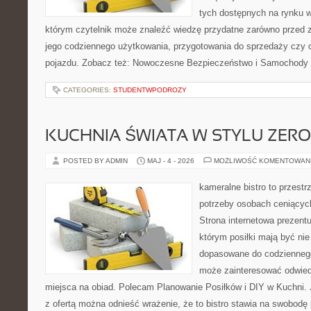
tych dostępnych na rynku w
którym czytelnik może znaleźć wiedzę przydatne zarówno przed 
jego codziennego użytkowania, przygotowania do sprzedaży czy 
pojazdu. Zobacz też: Nowoczesne Bezpieczeństwo i Samochody E
CATEGORIES:
STUDENTWPODROZY
KUCHNIA ŚWIATA W STYLU ZER
POSTED BY ADMIN
MAJ - 4 - 2026
MOŻLIWOŚĆ KOMENTOWAN
kameralne bistro to przestr
potrzeby osobach ceniącyc
Strona internetowa prezentu
którym posiłki mają być nie
dopasowane do codziennego 
może zainteresować odwie
miejsca na obiad. Polecam Planowanie Posiłków i DIY w Kuchni. 
z ofertą można odnieść wrażenie, że to bistro stawia na swobodę 