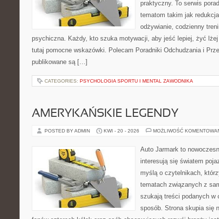
praktyczny. To serwis por
tematom takim jak redukcj
odżywianie, codzienny tren
psychiczna. Każdy, kto szuka motywacji, aby jeść lepiej, żyć lżej 
tutaj pomocne wskazówki. Polecam Poradniki Odchudzania i Przep
publikowane są […]
CATEGORIES:
PSYCHOLOGIA SPORTU I MENTAL ZAWODNIKA
AMERYKAŃSKIE LEGENDY
POSTED BY ADMIN
KWI - 20 - 2026
MOŻLIWOŚĆ KOMENTOWA
Auto Jarmark to nowoczesna
interesują się światem poj
myślą o czytelnikach, któr
tematach związanych z sam
szukają treści podanych w 
sposób. Strona skupia się 