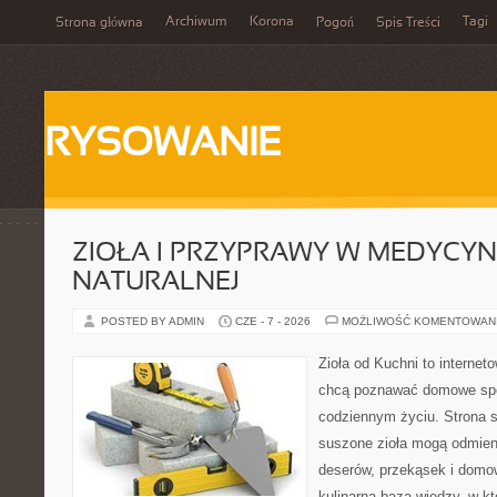
Archiwum
Korona
Tagi
Strona główna
Pogoń
Spis Treści
RYSOWANIE
ZIOŁA I PRZYPRAWY W MEDYCYN
NATURALNEJ
POSTED BY ADMIN
CZE - 7 - 2026
MOŻLIWOŚĆ KOMENTOWAN
Zioła od Kuchni to internet
chcą poznawać domowe spo
codziennym życiu. Strona s
suszone zioła mogą odmien
deserów, przekąsek i domo
kulinarna baza wiedzy, w kt