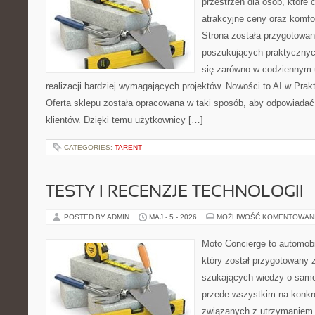
przestrzeń dla osób, które 
atrakcyjne ceny oraz komfor
Strona została przygotowa
poszukujących praktycznyc
się zarówno w codziennym 
realizacji bardziej wymagających projektów. Nowości to AI w Prakt
Oferta sklepu została opracowana w taki sposób, aby odpowiadać
klientów. Dzięki temu użytkownicy […]
CATEGORIES:
TARENT
TESTY I RECENZJE TECHNOLOGII
POSTED BY ADMIN
MAJ - 5 - 2026
MOŻLIWOŚĆ KOMENTOWAN
Moto Concierge to automobi
który został przygotowany 
szukających wiedzy o samo
przede wszystkim na konk
związanych z utrzymaniem