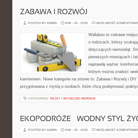
ZABAWA I ROZWÓJ
POSTED BY ADMIN
KWI - 30 - 2026
MOŻLIWOŚĆ KOMENTOWA
Wallaboo to ciekawe miejsc
o rodzicach, którzy szukaj
dotyczących niemowląt. Str
pierwszych miesiącach i lat
naprawdę ważne: komforcie
którym można znaleźć wiel
karmieniem. Nowe kategorie na stronie to: Zabawa i Rozwój i DIY
przygotowana z myślą o osobach, które chcą podejmować prakty
CATEGORIES:
REJSY I WYCIECZKI MORSKIE
EKOPODRÓŻE – WODNY STYL ŻY
POSTED BY ADMIN
KWI - 29 - 2026
MOŻLIWOŚĆ KOMENTOWA