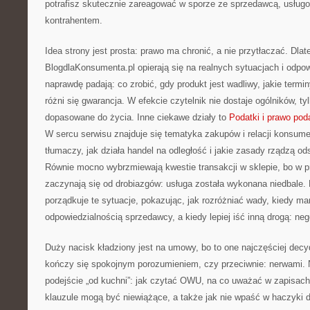
potrafisz skutecznie zareagować w sporze ze sprzedawcą, usługo
kontrahentem.
Idea strony jest prosta: prawo ma chronić, a nie przytłaczać. Dlat
BlogdlaKonsumenta.pl opierają się na realnych sytuacjach i odpow
naprawdę padają: co zrobić, gdy produkt jest wadliwy, jakie term
różni się gwarancja. W efekcie czytelnik nie dostaje ogólników, t
dopasowane do życia. Inne ciekawe działy to
Podatki i prawo po
W sercu serwisu znajduje się tematyka zakupów i relacji konsume
tłumaczy, jak działa handel na odległość i jakie zasady rządzą o
Równie mocno wybrzmiewają kwestie transakcji w sklepie, bo w p
zaczynają się od drobiazgów: usługa została wykonana niedbale.
porządkuje te sytuacje, pokazując, jak rozróżniać wady, kiedy m
odpowiedzialnością sprzedawcy, a kiedy lepiej iść inną drogą: neg
Duży nacisk kładziony jest na umowy, bo to one najczęściej decy
kończy się spokojnym porozumieniem, czy przeciwnie: nerwami. 
podejście „od kuchni”: jak czytać OWU, na co uważać w zapisac
klauzule mogą być niewiążące, a także jak nie wpaść w haczyki 