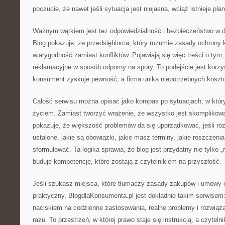
poczucie, że nawet jeśli sytuacja jest niejasna, wciąż istnieje pla
Ważnym wątkiem jest też odpowiedzialność i bezpieczeństwo w dz
Blog pokazuje, że przedsiębiorca, który rozumie zasady ochron
wiarygodność zamiast konfliktów. Pojawiają się więc treści o tym,
reklamacyjne w sposób odporny na spory. To podejście jest korzys
konsument zyskuje pewność, a firma unika niepotrzebnych koszt
Całość serwisu można opisać jako kompas po sytuacjach, w któr
życiem. Zamiast tworzyć wrażenie, że wszystko jest skomplikow
pokazuje, że większość problemów da się uporządkować, jeśli roz
ustalone, jakie są obowiązki, jakie masz terminy, jakie roszczenia 
sformułować. Ta logika sprawia, że blog jest przydatny nie tylko „n
buduje kompetencje, które zostają z czytelnikiem na przyszłość.
Jeśli szukasz miejsca, które tłumaczy zasady zakupów i umowy 
praktyczny, BlogdlaKonsumenta.pl jest dokładnie takim serwisem:
naciskiem na codzienne zastosowania, realne problemy i rozwiąza
razu. To przestrzeń, w której prawo staje się instrukcją, a czyteln