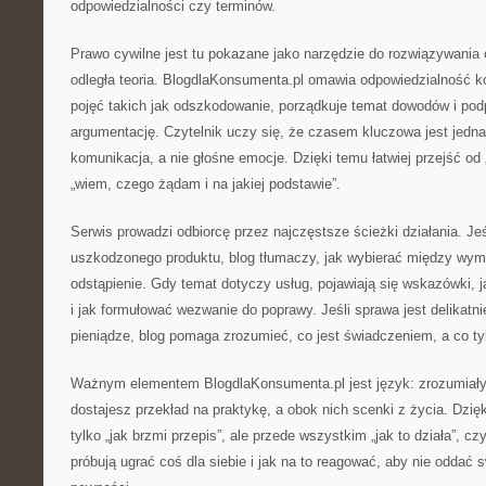
odpowiedzialności czy terminów.
Prawo cywilne jest tu pokazane jako narzędzie do rozwiązywania 
odległa teoria. BlogdlaKonsumenta.pl omawia odpowiedzialność k
pojęć takich jak odszkodowanie, porządkuje temat dowodów i po
argumentację. Czytelnik uczy się, że czasem kluczowa jest jedn
komunikacja, a nie głośne emocje. Dzięki temu łatwiej przejść od „c
„wiem, czego żądam i na jakiej podstawie”.
Serwis prowadzi odbiorcę przez najczęstsze ścieżki działania. Je
uszkodzonego produktu, blog tłumaczy, jak wybierać między wym
odstąpienie. Gdy temat dotyczy usług, pojawiają się wskazówki, 
i jak formułować wezwanie do poprawy. Jeśli sprawa jest delikatn
pieniądze, blog pomaga zrozumieć, co jest świadczeniem, a co ty
Ważnym elementem BlogdlaKonsumenta.pl jest język: zrozumiały
dostajesz przekład na praktykę, a obok nich scenki z życia. Dzięk
tylko „jak brzmi przepis”, ale przede wszystkim „jak to działa”, czy
próbują ugrać coś dla siebie i jak na to reagować, aby nie oddać 