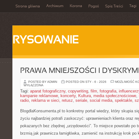
Archiwum
Korona
Tagi
Strona główna
Pogoń
Spis Treści
RYSOWANIE
PRAWA MNIEJSZOŚCI I DYSKRYM
POSTED BY ADMIN
POSTED ON STY - 6 - 2026
MOŻLIWOŚĆ K
WYŁĄCZONA
Tagi:
aparat fotograficzny
,
copywriting
,
film
,
fotografia
,
influencerz
kampanie reklamowe
,
koncerty
,
Kultura
,
media społecznościowe
,
radio
,
reklama w sieci
,
retusz
,
seriale
,
social media
,
spektakle
,
sz
BlogdlaKonsumenta.pl to konkretny portal wiedzy, który skupia s
życiu najbardziej potrafi zaskoczyć: uprawnieniach klienta oraz 
pokazanych bez zbędnej „urzędowości”. To miejsce powstało po to
brzmią jak prawnicza łamigłówka, zamienić na instrukcję krok po 