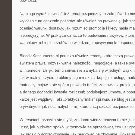
pewności.
Na blogu wyraźnie widać też temat bezpiecznych zakupów. To nie
wyłącznie na gaszenie pożarów, ale również na prewencję: jak s
oceniać warunki dostawy, jak rozumieć promocje i kiedy hasła m
nieprecyzyjne. W praktyce oznacza to budowanie nawyków, które
warunków, robienie zrzutów potwierdzeń, zapisywanie koresponden
BlogdlaKonsumenta.pl porusza również tematy, które łączą pra
światem prawa: odzyskiwanie należności, negocjacje, a także syt
w internecie. Dzięki temu serwis nie zamyka się w jednym wąskim
jak w realnym życiu problemy się mieszają: kupujesz usługę mar
materiały, pojawia się spór o prawa do treści; zamawiasz projekt,
a do tego dochodzi kwestia rozliczeń; podpisujesz umowę, a pote
karze jest wątpliwy. Taki „praktyczny miks” sprawia, że blog jest
prywatnych, jak i dla małych firm, które chcą działać bezpiecznie.
W treściach przewija się myśl, że dobra wiedza prawna to nie „sp
uczy, jak budować spokój w rozmowie ze sprzedawcą czy usługod
jak prosić o doprecyzowanie, jak reagować na zbywanie. Pokazuje