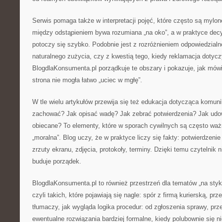
Serwis pomaga także w interpretacji pojęć, które często są mylon
między odstąpieniem bywa rozumiana „na oko”, a w praktyce dec
potoczy się szybko. Podobnie jest z rozróżnieniem odpowiedzial
naturalnego zużycia, czy z kwestią tego, kiedy reklamacja dotycz
BlogdlaKonsumenta.pl porządkuje te obszary i pokazuje, jak mówi
strona nie mogła łatwo „uciec w mgłę”.
W tle wielu artykułów przewija się też edukacja dotycząca komuni
zachować? Jak opisać wadę? Jak zebrać potwierdzenia? Jak udow
obiecane? To elementy, które w sporach cywilnych są często waż
„moralna”. Blog uczy, że w praktyce liczy się fakty: potwierdzeni
zrzuty ekranu, zdjęcia, protokoły, terminy. Dzięki temu czytelnik n
buduje porządek.
BlogdlaKonsumenta.pl to również przestrzeń dla tematów „na styk
czyli takich, które pojawiają się nagle: spór z firmą kurierską, pr
tłumaczy, jak wygląda logika procedur: od zgłoszenia sprawy, prz
ewentualne rozwiązania bardziej formalne, kiedy polubownie się ni