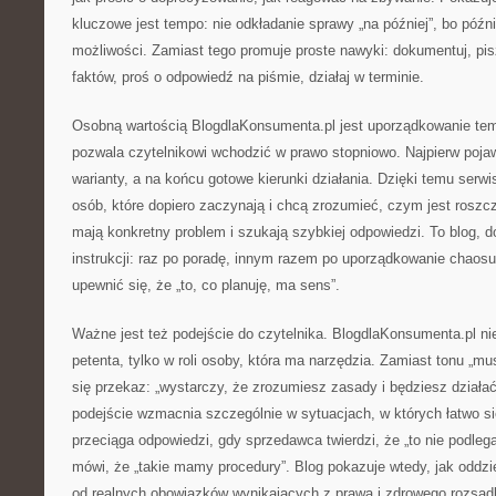
kluczowe jest tempo: nie odkładanie sprawy „na później”, bo późni
możliwości. Zamiast tego promuje proste nawyki: dokumentuj, pis
faktów, proś o odpowiedź na piśmie, działaj w terminie.
Osobną wartością BlogdlaKonsumenta.pl jest uporządkowanie te
pozwala czytelnikowi wchodzić w prawo stopniowo. Najpierw poja
warianty, a na końcu gotowe kierunki działania. Dzięki temu serwi
osób, które dopiero zaczynają i chcą zrozumieć, czym jest roszcze
mają konkretny problem i szukają szybkiej odpowiedzi. To blog, d
instrukcji: raz po poradę, innym razem po uporządkowanie chaosu
upewnić się, że „to, co planuję, ma sens”.
Ważne jest też podejście do czytelnika. BlogdlaKonsumenta.pl nie
petenta, tylko w roli osoby, która ma narzędzia. Zamiast tonu „mu
się przekaz: „wystarczy, że zrozumiesz zasady i będziesz działa
podejście wzmacnia szczególnie w sytuacjach, w których łatwo si
przeciąga odpowiedzi, gdy sprzedawca twierdzi, że „to nie podlega
mówi, że „takie mamy procedury”. Blog pokazuje wtedy, jak oddzi
od realnych obowiązków wynikających z prawa i zdrowego rozsąd