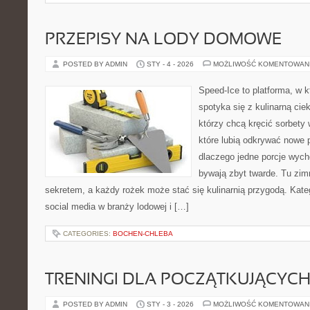
PRZEPISY NA LODY DOMOWE
POSTED BY ADMIN
STY - 4 - 2026
MOŻLIWOŚĆ KOMENTOWAN
Speed-Ice to platforma, w k
spotyka się z kulinarną cie
którzy chcą kręcić sorbety 
które lubią odkrywać nowe 
dlaczego jedne porcje wyc
bywają zbyt twarde. Tu zimn
sekretem, a każdy rożek może stać się kulinarnią przygodą. Kateg
social media w branży lodowej i […]
CATEGORIES:
BOCHEN-CHLEBA
TRENINGI DLA POCZĄTKUJĄCYC
POSTED BY ADMIN
STY - 3 - 2026
MOŻLIWOŚĆ KOMENTOWAN