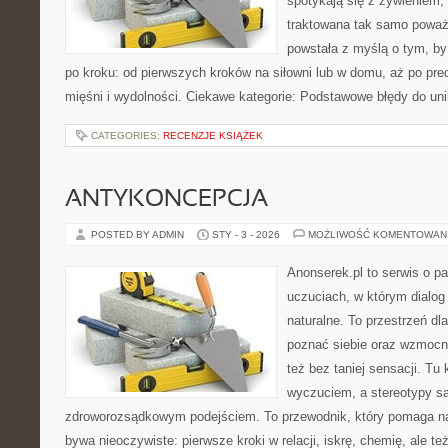
spotykają się z żywieniem, 
traktowana tak samo poważn
powstała z myślą o tym, by
po kroku: od pierwszych kroków na siłowni lub w domu, aż po pre
mięśni i wydolności. Ciekawe kategorie: Podstawowe błędy do uni
CATEGORIES:
RECENZJE KSIĄŻEK
ANTYKONCEPCJA
POSTED BY ADMIN
STY - 3 - 2026
MOŻLIWOŚĆ KOMENTOWAN
Anonserek.pl to serwis o pa
uczuciach, w którym dialog 
naturalne. To przestrzeń dla
poznać siebie oraz wzmocni
też bez taniej sensacji. Tu 
wyczuciem, a stereotypy s
zdroworozsądkowym podejściem. To przewodnik, który pomaga n
bywa nieoczywiste: pierwsze kroki w relacji, iskrę, chemię, ale t