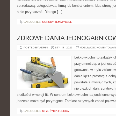
sprzedawcą, usługodawcą, firmą lub kontrahentem. Idea strony je
a nie przytłaczać. Dlatego […]
CATEGORIES:
OGRODY TEMATYCZNE
ZDROWE DANIA JEDNOGARNKO
POSTED BY ADMIN
STY - 5 - 2026
MOŻLIWOŚĆ KOMENTOWAN
Lekkowkuchni to zakątek dl
przyjemnością, a jednocześn
gotowaniu w stylu zbilans
dania łączą prostotę z dob
powstała z myślą o tych, k
nie ciężkich dań, sprytnyc
słodkości w wersji fit. W centrum Lekkowkuchni są codzienne wy
jedzenie może być przystępne. Zamiast sztywnych zasad pojawia
CATEGORIES:
STYL ŻYCIA I URODA