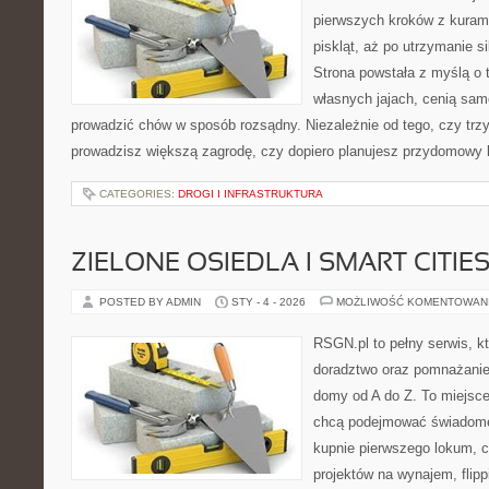
pierwszych kroków z kuram
piskląt, aż po utrzymanie s
Strona powstała z myślą o 
własnych jajach, cenią sam
prowadzić chów w sposób rozsądny. Niezależnie od tego, czy trz
prowadzisz większą zagrodę, czy dopiero planujesz przydomowy k
CATEGORIES:
DROGI I INFRASTRUKTURA
ZIELONE OSIEDLA I SMART CITIE
POSTED BY ADMIN
STY - 4 - 2026
MOŻLIWOŚĆ KOMENTOWAN
RSGN.pl to pełny serwis, k
doradztwo oraz pomnażanie
domy od A do Z. To miejsce
chcą podejmować świadome 
kupnie pierwszego lokum, c
projektów na wynajem, flippi