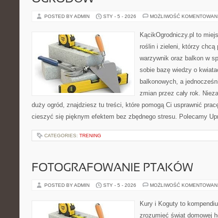
POSTED BY ADMIN
STY - 5 - 2026
MOŻLIWOŚĆ KOMENTOWAN
KącikOgrodniczy.pl to miej
roślin i zieleni, którzy chc
warzywnik oraz balkon w sp
sobie bazę wiedzy o kwiata
balkonowych, a jednocześni
zmian przez cały rok. Niez
duży ogród, znajdziesz tu treści, które pomogą Ci usprawnić prac
cieszyć się pięknym efektem bez zbędnego stresu. Polecamy U
CATEGORIES:
TRENING
FOTOGRAFOWANIE PTAKÓW
POSTED BY ADMIN
STY - 5 - 2026
MOŻLIWOŚĆ KOMENTOWAN
Kury i Koguty to kompendiu
zrozumieć świat domowej ho