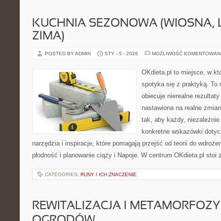
KUCHNIA SEZONOWA (WIOSNA, LA
ZIMA)
POSTED BY ADMIN
STY - 5 - 2026
MOŻLIWOŚĆ KOMENTOWAN
OKdieta.pl to miejsce, w k
spotyka się z praktyką. To n
obiecuje nierealne rezultaty
nastawiona na realne zmian
tak, aby każdy, niezależnie
konkretne wskazówki dotycz
narzędzia i inspiracje, które pomagają przejść od teorii do wdroże
płodność i planowanie ciąży i Napoje. W centrum OKdieta.pl stoi
CATEGORIES:
RUNY I ICH ZNACZENIE
REWITALIZACJA I METAMORFOZY
OGRODÓW