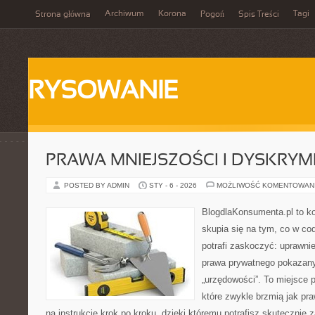
Archiwum
Korona
Tagi
Strona główna
Pogoń
Spis Treści
RYSOWANIE
PRAWA MNIEJSZOŚCI I DYSKRYM
POSTED BY ADMIN
STY - 6 - 2026
MOŻLIWOŚĆ KOMENTOWAN
BlogdlaKonsumenta.pl to kon
skupia się na tym, co w co
potrafi zaskoczyć: uprawnie
prawa prywatnego pokazan
„urzędowości”. To miejsce p
które zwykle brzmią jak pr
na instrukcję krok po kroku, dzięki któremu potrafisz skutecznie