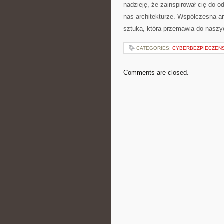
nadzieję, że​ zainspirował ‍cię ⁤do
nas architekturze. Współczesna⁤ arc
sztuka, która przemawia do naszyc
CATEGORIES:
CYBERBEZPIECZEŃ
Comments are closed.