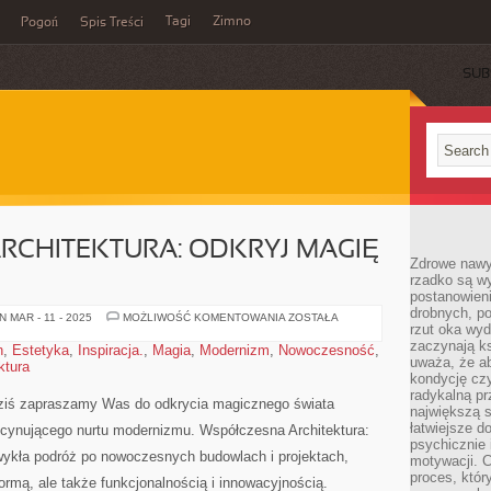
Tagi
Zimno
Pogoń
Spis Treści
SUB
RCHITEKTURA: ODKRYJ MAGIĘ
Zdrowe nawyk
rzadko są w
postanowieni
drobnych, po
WSPÓŁCZESNA
 MAR - 11 - 2025
MOŻLIWOŚĆ KOMENTOWANIA
ZOSTAŁA
rzut oka wy
ARCHITEKTURA:
ODKRYJ
zaczynają ks
n
,
Estetyka
,
Inspiracja.
,
Magia
,
Modernizm
,
Nowoczesność
,
MAGIĘ
uważa, że a
ktura
MODERNIZMU
kondycję czy
radykalną p
 Dziś zapraszamy Was​ do odkrycia magicznego ‌świata
największą s
łatwiejsze d
fascynującego nurtu modernizmu. Współczesna Architektura:
psychicznie 
ykła podróż po nowoczesnych budowlach i projektach,⁤
motywacji. C
proces, któr
formą, ale także funkcjonalnością i innowacyjnością.