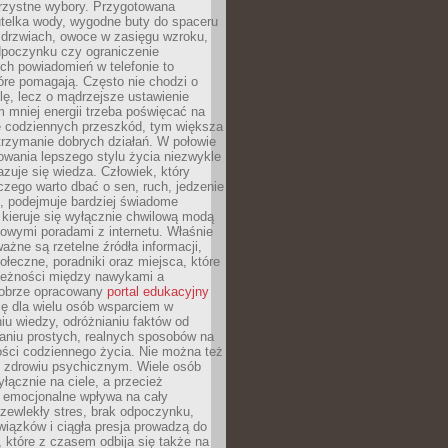
orzystne wybory. Przygotowana
utelka wody, wygodne buty do spaceru
 drzwiach, owoce w zasięgu wzroku,
dpoczynku czy ograniczenie
ch powiadomień w telefonie to
tóre pomagają. Często nie chodzi o
olę, lecz o mądrzejsze ustawienie
 mniej energii trzeba poświęcać na
 codziennych przeszkód, tym większa
trzymanie dobrych działań. W połowie
owania lepszego stylu życia niezwykle
uje się wiedza. Człowiek, który
czego warto dbać o sen, ruch, jedzenie
ę, podejmuje bardziej świadome
 kieruje się wyłącznie chwilową modą
owymi poradami z internetu. Właśnie
ważne są rzetelne źródła informacji,
łeczne, poradniki oraz miejsca, które
leżności między nawykami a
obrze opracowany
portal edukacyjny
ię dla wielu osób wsparciem w
u wiedzy, odróżnianiu faktów od
aniu prostych, realnych sposobów na
ości codziennego życia. Nie można też
 zdrowiu psychicznym. Wiele osób
yłącznie na ciele, a przecież
e emocjonalne wpływa na cały
zewlekły stres, brak odpoczynku,
iązków i ciągła presja prowadzą do
 które z czasem odbija się także na