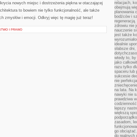
relacjach, k
 odkrycia nowych miejsc i dostrzeżenia​ piękna w otaczającej
obejmują wi
hitektura ⁣to bowiem ⁤nie⁢ tylko funkcjonalność, ale także
planowania c
bodźców i s
h zmysłów i emocji. Odkryj więc⁣ tę magię już teraz!
regeneracją
zdrowiu nie j
STWO I PRAWO
nauczenie s
jest także 
wyrozumiałoś
idealnie up
słabsze dni,
dotychczasow
wtedy to, by
jako całkowi
razu tylko d
spaceru lub 
sukcesie dec
nie perfekcj
zniechęceni
na lata. Na 
nawyki nie 
prawdziwa wa
codzienność.
lepszy nastr
większą spra
podporządko
zasadom, lec
funkcjonowan
go obciążać.
do realnych 