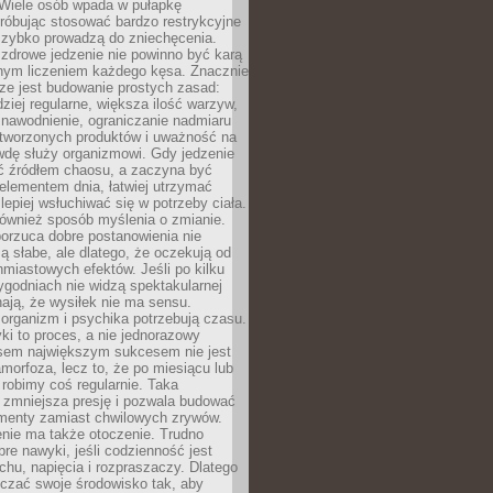
 Wiele osób wpada w pułapkę
próbując stosować bardzo restrykcyjne
 szybko prowadzą do zniechęcenia.
drowe jedzenie nie powinno być karą
nnym liczeniem każdego kęsa. Znacznie
ze jest budowanie prostych zasad:
dziej regularne, większa ilość warzyw,
 nawodnienie, ograniczanie nadmiaru
tworzonych produktów i uważność na
wdę służy organizmowi. Gdy jedzenie
yć źródłem chaosu, a zaczyna być
lementem dnia, łatwiej utrzymać
lepiej wsłuchiwać się w potrzeby ciała.
 również sposób myślenia o zmianie.
orzuca dobre postanowienia nie
są słabe, ale dlatego, że oczekują od
hmiastowych efektów. Jeśli po kilku
ygodniach nie widzą spektakularnej
ają, że wysiłek nie ma sensu.
rganizm i psychika potrzebują czasu.
i to proces, a nie jednorazowy
asem największym sukcesem nie jest
orfoza, lecz to, że po miesiącu lub
robimy coś regularnie. Taka
 zmniejsza presję i pozwala budować
amenty zamiast chwilowych zrywów.
nie ma także otoczenie. Trudno
re nawyki, jeśli codzienność jest
chu, napięcia i rozpraszaczy. Dlatego
czać swoje środowisko tak, aby