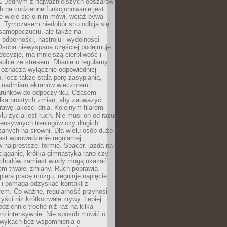
 Jednym z najważniejszych obszarów
h na codzienne funkcjonowanie jest
e wiele się o nim mówi, wciąż bywa
. Tymczasem niedobór snu odbija się
 samopoczuciu, ale także na
, odporności, nastroju i wydolności
Osoba niewyspana częściej podejmuje
ecyzje, ma mniejszą cierpliwość i
 sobie ze stresem. Dbanie o regularny
 oznacza wyłącznie odpowiedniej
n, lecz także stałą porę zasypiania,
e nadmiaru ekranów wieczorem i
arunków do odpoczynku. Czasem
ilka prostych zmian, aby zauważyć
awę jakości dnia. Kolejnym filarem
lu życia jest ruch. Nie musi on od razu
tensywnych treningów czy długich
anych na siłowni. Dla wielu osób dużo
est wprowadzenie regularnej
 najprostszej formie. Spacer, jazda na
ciąganie, krótka gimnastyka rano czy
schodów zamiast windy mogą okazać
em trwałej zmiany. Ruch poprawia
piera pracę mózgu, reguluje napięcie
 i pomaga odzyskać kontakt z
łem. Co ważne, regularność przynosi
yści niż krótkotrwałe zrywy. Lepiej
odziennie trochę niż raz na kilka
zo intensywnie. Nie sposób mówić o
wykach bez wspomnienia o