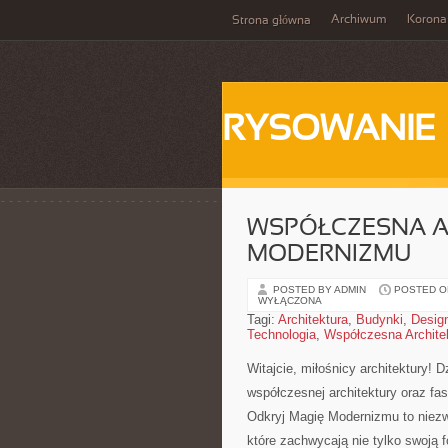
Archiwum
Korona
Strona główna
RYSOWANIE
WSPÓŁCZESNA A
MODERNIZMU
POSTED BY ADMIN
POSTED ON
WYŁĄCZONA
Tagi:
Architektura
,
Budynki
,
Desig
Technologia
,
Współczesna Archite
Witajcie, miłośnicy architektury!‍
⁤współczesnej architektury oraz⁣ 
Odkryj Magię Modernizmu to niezw
które zachwycają ‍nie tylko swoją 