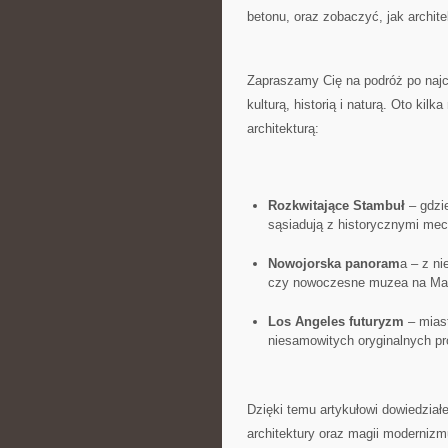
⁣betonu, oraz zobaczyć, jak ⁣archit
Zapraszamy Cię na podróż po najc
kulturą, historią i naturą. ‍Oto ki
architekturą:
Rozkwitające ⁢Stambuł
– ⁤gdz
sąsiadują z historycznymi mec
Nowojorska panoram
a – ‌z n
czy‍ nowoczesne muzea na Man
Los Angeles futuryzm
– miast
niesamowitych oryginalnych ‌pr
Dzięki ⁣temu artykułowi dowiedział
architektury oraz​ magii moderniz