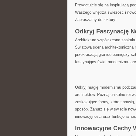
Przygotujcie się‌ na inspirującą pod
Waszego wnętrza ⁤świeżość i nowoc
Zapraszamy ‍do lektury!
Odkryj Fascynację ‌
Architektura współczesna zaskakuje
Światowa ‍scena architektoniczna r
przekraczają granice pomiędzy sztu
fascynujący świat modernizmu arc
Odkryj magię modernizmu podczas
architektów. ⁤Poznaj‍ unikalne rozw
zaskakujące formy,⁤ które sprawią,
sposób. Zanurz się w świecie nowo
innowacyjności oraz ⁣funkcjonalnośc
Innowacyjne‍ Cechy