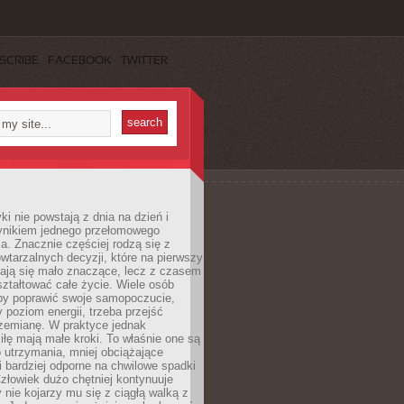
SCRIBE
FACEBOOK
TWITTER
i nie powstają z dnia na dzień i
ynikiem jednego przełomowego
a. Znacznie częściej rodzą się z
wtarzalnych decyzji, które na pierwszy
dają się mało znaczące, lecz z czasem
ztałtować całe życie. Wiele osób
by poprawić swoje samopoczucie,
 poziom energii, trzeba przejść
rzemianę. W praktyce jednak
iłę mają małe kroki. To właśnie one są
o utrzymania, mniej obciążające
i bardziej odporne na chwilowe spadki
złowiek dużo chętniej kontynuuje
y nie kojarzy mu się z ciągłą walką z