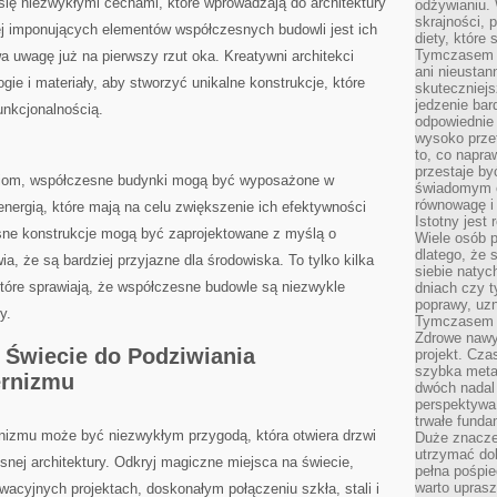
ię niezwykłymi cechami, które wprowadzają do architektury
odżywianiu.
skrajności, 
j imponujących elementów ​współczesnych budowli⁤ jest ich‍
diety, które
Tymczasem z
a uwagę już⁤ na pierwszy rzut oka.⁢ Kreatywni architekci
ani nieusta
e i materiały, aby‍ stworzyć unikalne konstrukcje, które
skuteczniejs
jedzenie bar
unkcjonalnością.
odpowiednie
wysoko prze
to, co napra
przestaje b
om, współczesne ​budynki mogą być ‌wyposażone w
świadomym e
równowagę i 
nergią, które mają⁤ na celu zwiększenie ich⁤ efektywności
Istotny jest
ne ​konstrukcje mogą być zaprojektowane ‍z myślą o
Wiele osób p
dlatego, że 
 że są‌ bardziej przyjazne dla środowiska. To tylko ⁣kilka
siebie natyc
tóre sprawiają, że‍ współczesne‍ budowle są niezwykle
dniach czy t
poprawy, uzn
y.
Tymczasem o
Zdrowe nawyk
a Świecie ‌do Podziwiania
projekt. Cz
szybka metam
rnizmu
dwóch nadal 
perspektywa
trwałe fund
zmu może ⁣być niezwykłym przygodą, która otwiera drzwi
Duże znacze
utrzymać dob
esnej architektury. Odkryj magiczne miejsca⁤ na świecie,
pełna pośpie
warto uprasz
acyjnych ⁣projektach, doskonałym połączeniu szkła, ‌stali i