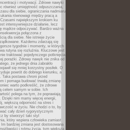
oncentracji i motywacji. Zdrowe nawyki
ęc również umiejętność odpuszczania,
zasu dla siebie, ograniczania nadmiaru
zukania równowagi między pracą a
. Czasami największym krokiem ku
est intensywniejsze działanie, lecz
ię mądrze odpoczywać. Bardzo ważna
konsekwencja połączona z
cią dla siebie. Nie istnieje życie
orządkowane. Każdemu zdarzają się
 gorsze tygodnie i momenty, w których
a rutyna się rozluźnia. Kluczowe jest
 nie traktować pojedynczego potknięcia
tej porażki. Zdrowy nawyk nie znika od
latego, że jednego dnia zabrakło
pojawił się mniej korzystny posiłek. O
yduje powrót do dobrego kierunku, a
a. Taka postawa chroni przed
em i pomaga budować trwałą zmianę
koniec warto podkreślić, że zdrowe
są celem samym w sobie. Ich
rtość polega na tym, że poprawiają
 Dzięki nim mamy więcej energii,
ój, większą odporność na stres i
wczość w życiu. Nie chodzi o to, by
wać cały dzień rygorystycznym
z by stworzyć taki styl
ia, który wspiera człowieka zamiast
 Im bardziej zmiana jest dostosowana
możliwości i rytmu życia, tym większa