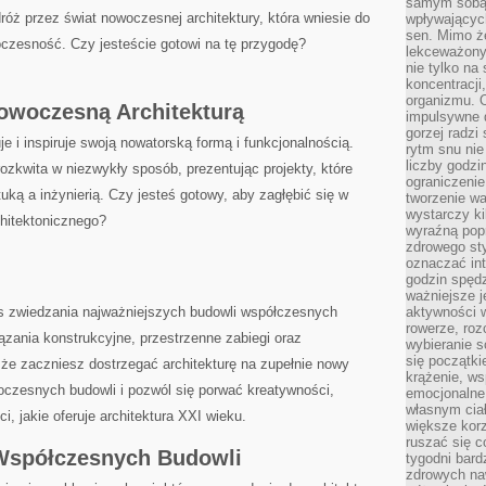
samym sobą.
róż przez świat ⁤nowoczesnej⁢ architektury, która ‍wniesie ​do
wpływającyc
sen. Mimo ż
zesność. Czy ​jesteście ‍gotowi na tę przygodę?
lekceważony
nie tylko na
koncentracji
organizmu. 
Nowoczesną Architekturą
impulsywne d
gorzej radzi
 i‍ inspiruje swoją nowatorską formą i funkcjonalnością.
rytm snu nie
liczby godzi
ozkwita w​ niezwykły sposób, prezentując projekty, które
ograniczeni
ką a inżynierią. Czy jesteś gotowy, aby ‍zagłębić się⁢ w
tworzenie w
wystarczy k
hitektonicznego?
wyraźną popr
zdrowego sty
oznaczać in
godzin spędz
ważniejsze j
 zwiedzania najważniejszych budowli współczesnych
aktywności w
rowerze, roz
iązania konstrukcyjne, przestrzenne​ zabiegi oraz
wybieranie 
się początki
⁢ że zaczniesz dostrzegać architekturę na zupełnie nowy⁢
krążenie, ws
czesnych budowli i pozwól się porwać ⁤kreatywności,
emocjonalne
własnym cia
i, jakie oferuje architektura XXI‍ wieku.
większe korz
ruszać się c
 Współczesnych Budowli
tygodni bard
zdrowych na