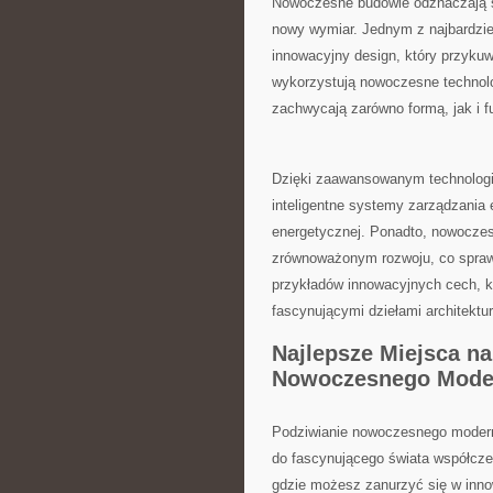
Nowoczesne budowle‍ odznaczają s
nowy wymiar. ⁤Jednym z ‍najbardzie
innowacyjny ⁣design, który przykuw
wykorzystują nowoczesne technologi
zachwycają zarówno formą, jak i f
Dzięki zaawansowanym technologi
inteligentne systemy zarządzania e
energetycznej. Ponadto, nowoczes
zrównoważonym rozwoju, co sprawia,
przykładów innowacyjnych⁢ cech,‍ k
fascynującymi dziełami architektur
Najlepsze ‌Miejsca n
Nowoczesnego Mode
Podziwianie nowoczesnego moderni
⁣do‌ fascynującego ‍świata ​współcz
gdzie ​możesz zanurzyć się w innow