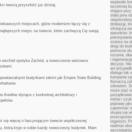
wspierało k
ekci tworzą przyszłość już dzisiaj.
wcześniej b
stojące przy
stała pora o
niepotrzebny
iekawszych miejscach, gdzie modernizm ​łączy się z
drobiazgi, k
silniejszą w
lka najlepszych miejsc na świecie, które zachwycą Cię swoją
warunków. Im
pokonywanie
szansa na u
drogi do bud
pomocna okaz
rozumie, dla
i regeneracj
ie wschód spotyka Zachód, a ‌nowoczesne wieżowce
decyzje. Nie
zetami.
ani przypadk
dlatego tak 
kampanie spo
iepowtarzalnymi budynkami⁤ takimi jak Empire State ⁣Building
tłumaczą za
hattanie.
zdrowiem. D
może stać s
o Aniołów słynące z konkretnej architektury i
porządkowani
mitów i szuk
ojektów.
poprawę jak
zapominać o
skupia się w
przeciążeni
eś⁣ się⁤ więcej ⁣o fascynującym świecie współczesnej
organizm. Pr
nadmiar obow
mu, którą⁣ kryje w ⁤sobie każdy ⁤nowoczesny budynek. Mam
wyczerpania,