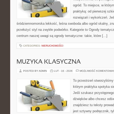
ogród. To miejsce, w który
praktyką: od pierwszej szkic
rozwiązań i wykończeń. Jeśl
śródziemnomorska lekkość, leśna swoboda albo ogród skalny, zna
przełożyć styl na zwykłe podwórko. Kategorie to Ogrody tematyc
centrum naszej uwagi są ogrody tematyczne: takie, które […]
CATEGORIES:
NIERUCHOMOŚCI
MUZYKA KLASYCZNA
POSTED BY ADMIN
LUT - 16 - 2026
MOŻLIWOŚĆ KOMENTOWA
To przestrzeń stworzyliśmy
którym praktyka spotyka si
Jeśli szukasz przystępneg
dźwięków albo chcesz odśw
znajdziesz tu teksty prowad
jest sztywny podręcznik, t