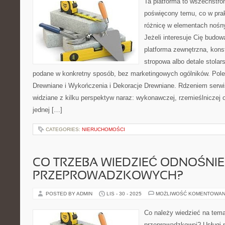
Ta platforma to wszechstro
poświęcony temu, co w prak
różnicę w elementach nośn
Jeżeli interesuje Cię budo
platforma zewnętrzna, kons
stropowa albo detale stolar
podane w konkretny sposób, bez marketingowych ogólników. Pol
Drewniane i Wykończenia i Dekoracje Drewniane. Rdzeniem serwi
widziane z kilku perspektyw naraz: wykonawczej, rzemieślniczej o
jednej […]
CATEGORIES:
NIERUCHOMOŚCI
CO TRZEBA WIEDZIEĆ ODNOŚNIE
PRZEPROWADZKOWYCH?
POSTED BY ADMIN
LIS - 30 - 2025
MOŻLIWOŚĆ KOMENTOWAN
Co należy wiedzieć na tema
przeprowadzkowej? Usługi 