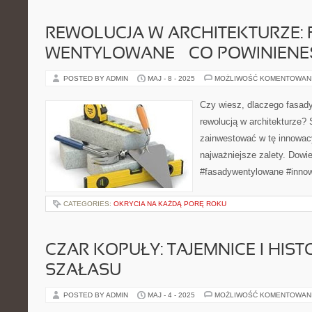
REWOLUCJA W ARCHITEKTURZE:
WENTYLOWANE – CO POWINIENE
POSTED BY ADMIN
MAJ - 8 - 2025
MOŻLIWOŚĆ KOMENTOWAN
Czy wiesz, dlaczego fasady
rewolucją w architekturze?
zainwestować w tę innowacyj
najważniejsze zalety. Dowie
#fasadywentylowane #inno
CATEGORIES:
OKRYCIA NA KAŻDĄ PORĘ ROKU
CZAR KOPUŁY: TAJEMNICE I HIST
SZAŁASU
POSTED BY ADMIN
MAJ - 4 - 2025
MOŻLIWOŚĆ KOMENTOWAN