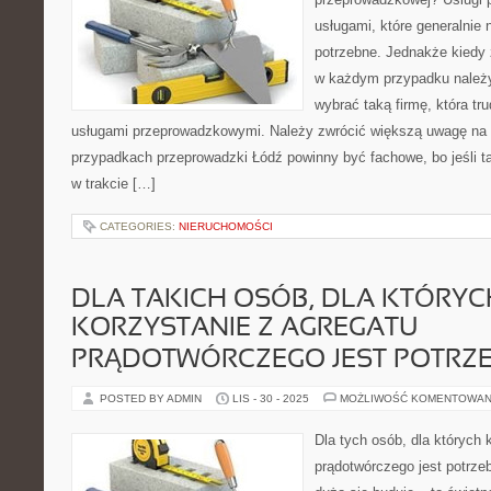
usługami, które generalnie 
potrzebne. Jednakże kiedy 
w każdym przypadku należy
wybrać taką firmę, która tr
usługami przeprowadzkowymi. Należy zwrócić większą uwagę na 
przypadkach przeprowadzki Łódź powinny być fachowe, bo jeśli ta
w trakcie […]
CATEGORIES:
NIERUCHOMOŚCI
DLA TAKICH OSÓB, DLA KTÓRYC
KORZYSTANIE Z AGREGATU
PRĄDOTWÓRCZEGO JEST POTRZ
POSTED BY ADMIN
LIS - 30 - 2025
MOŻLIWOŚĆ KOMENTOWAN
Dla tych osób, dla których 
prądotwórczego jest potrz