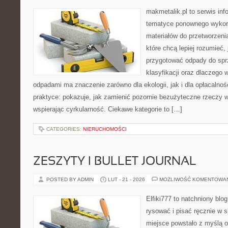
makmetalik.pl to serwis in
tematyce ponownego wykorz
materiałów do przetworzenia
które chcą lepiej rozumieć, 
przygotować odpady do sprz
klasyfikacji oraz dlaczego
odpadami ma znaczenie zarówno dla ekologii, jak i dla opłacalnośc
praktyce: pokazuje, jak zamienić pozornie bezużyteczne rzeczy 
wspierając cyrkularność. Ciekawe kategorie to […]
CATEGORIES:
NIERUCHOMOŚCI
ZESZYTY I BULLET JOURNAL
POSTED BY ADMIN
LUT - 21 - 2026
MOŻLIWOŚĆ KOMENTOWA
Elfiki777 to natchniony blo
rysować i pisać ręcznie w 
miejsce powstało z myślą o 