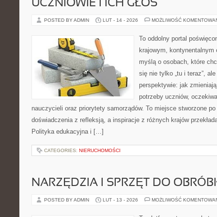
UCZNIOWIE I ICH GŁOS
POSTED BY ADMIN
LUT - 14 - 2026
MOŻLIWOŚĆ KOMENTOWA
To oddolny portal poświęcon
krajowym, kontynentalnym 
myślą o osobach, które chc
się nie tylko „tu i teraz”, a
perspektywie: jak zmieniają
potrzeby uczniów, oczekiwa
nauczycieli oraz priorytety samorządów. To miejsce stworzone po 
doświadczenia z refleksją, a inspiracje z różnych krajów przekła
Polityka edukacyjna i […]
CATEGORIES:
NIERUCHOMOŚCI
NARZĘDZIA I SPRZĘT DO OBRÓB
POSTED BY ADMIN
LUT - 13 - 2026
MOŻLIWOŚĆ KOMENTOWA