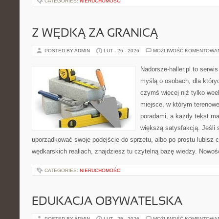
CATEGORIES:
NIERUCHOMOŚCI
Z WĘDKĄ ZA GRANICĄ
POSTED BY ADMIN
LUT - 26 - 2026
MOŻLIWOŚĆ KOMENTOWA
Nadorsze-haller.pl to serwi
myślą o osobach, dla który
czymś więcej niż tylko we
miejsce, w którym terenowe
poradami, a każdy tekst ma
większą satysfakcją. Jeśl
uporządkować swoje podejście do sprzętu, albo po prostu lubisz c
wędkarskich realiach, znajdziesz tu czytelną bazę wiedzy. Nowoś
CATEGORIES:
NIERUCHOMOŚCI
EDUKACJA OBYWATELSKA
POSTED BY ADMIN
LUT - 25 - 2026
MOŻLIWOŚĆ KOMENTOWA