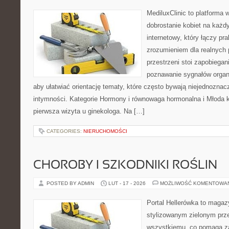
MediluxClinic to platforma 
dobrostanie kobiet na każdy
internetowy, który łączy pr
zrozumieniem dla realnych 
przestrzeni stoi zapobiegan
poznawanie sygnałów organ
aby ułatwiać orientację tematy, które często bywają niejednoznac
intymności. Kategorie Hormony i równowaga hormonalna i Młoda ko
pierwsza wizyta u ginekologa. Na […]
CATEGORIES:
NIERUCHOMOŚCI
CHOROBY I SZKODNIKI ROŚLIN
POSTED BY ADMIN
LUT - 17 - 2026
MOŻLIWOŚĆ KOMENTOWA
Portal Hellerówka to magaz
stylizowanym zielonym prz
wszystkiemu, co pomaga za