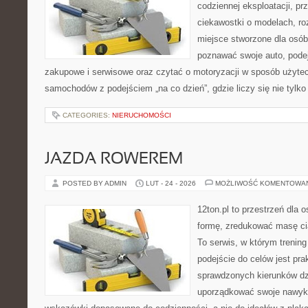
codziennej eksploatacji, pr
ciekawostki o modelach, ro
miejsce stworzone dla osób
poznawać swoje auto, pode
zakupowe i serwisowe oraz czytać o motoryzacji w sposób użytec
samochodów z podejściem „na co dzień”, gdzie liczy się nie tylko
CATEGORIES:
NIERUCHOMOŚCI
JAZDA ROWEREM
POSTED BY ADMIN
LUT - 24 - 2026
MOŻLIWOŚĆ KOMENTOWA
12ton.pl to przestrzeń dla 
formę, zredukować masę cia
To serwis, w którym trening 
podejście do celów jest pra
sprawdzonych kierunków dz
uporządkować swoje nawyki,