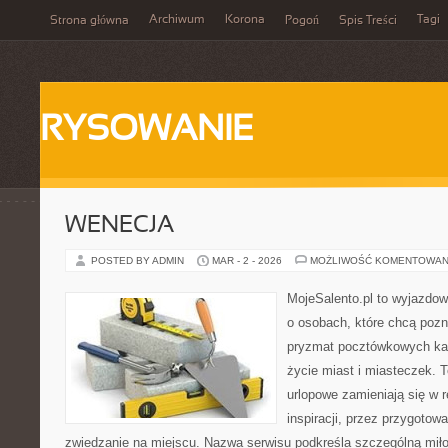
Archiwum
Korona
Tagi
Strona główna
Pogoń
Spis Treści
RYSOWANIE
WENECJA
POSTED BY ADMIN
MAR - 2 - 2026
MOŻLIWOŚĆ KOMENTOWAN
MojeSalento.pl to wyjazdow
o osobach, które chcą pozn
pryzmat pocztówkowych kadr
życie miast i miasteczek. 
urlopowe zamieniają się w r
inspiracji, przez przygotow
zwiedzanie na miejscu. Nazwa serwisu podkreśla szczególną miło