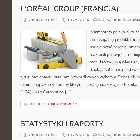
L’ORÉAL GROUP (FRANCJA)
POSTED BY ADMIN
LUT - 23 - 2026
MOŻLIWOŚĆ KOMENTOWA
johnmasters-polska.pl to se
interesują się produktami p
podejmować bardziej prze
oraz pielęgnacyjne. To mie
tych, którzy lubią wiedzieć,
działają substancje aktywn
rytuał bez chaosu oraz bez przypadkowych wyborów. Strona skupia
rozumianej jako system, w którym liczy się ciągłość, ale też ela
(USA) i Kao Corporation […]
CATEGORIES:
NIERUCHOMOŚCI
STATYSTYKI I RAPORTY
POSTED BY ADMIN
LUT - 22 - 2026
MOŻLIWOŚĆ KOMENTOWA