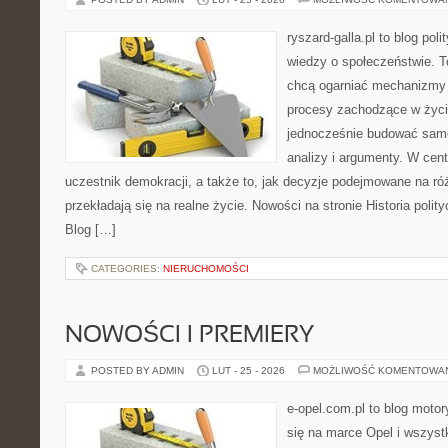
ryszard-galla.pl to blog pol
wiedzy o społeczeństwie. To
chcą ogarniać mechanizmy p
procesy zachodzące w życi
jednocześnie budować samo
analizy i argumenty. W cen
uczestnik demokracji, a także to, jak decyzje podejmowane na r
przekładają się na realne życie. Nowości na stronie Historia poli
Blog […]
CATEGORIES:
NIERUCHOMOŚCI
NOWOŚCI I PREMIERY
POSTED BY ADMIN
LUT - 25 - 2026
MOŻLIWOŚĆ KOMENTOWA
e-opel.com.pl to blog motor
się na marce Opel i wszyst