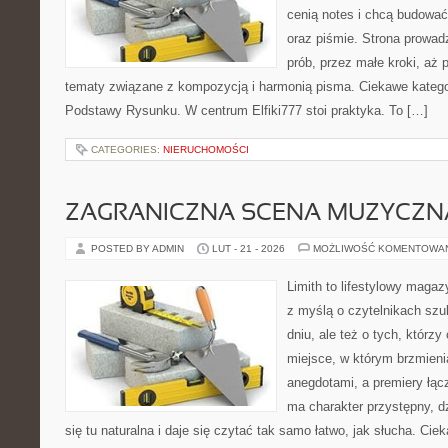
cenią notes i chcą budowa
oraz piśmie. Strona prowad
prób, przez małe kroki, aż 
tematy związane z kompozycją i harmonią pisma. Ciekawe katego
Podstawy Rysunku. W centrum Elfiki777 stoi praktyka. To […]
CATEGORIES:
NIERUCHOMOŚCI
ZAGRANICZNA SCENA MUZYCZN
POSTED BY ADMIN
LUT - 21 - 2026
MOŻLIWOŚĆ KOMENTOWA
Limith to lifestylowy maga
z myślą o czytelnikach sz
dniu, ale też o tych, którz
miejsce, w którym brzmieni
anegdotami, a premiery łąc
ma charakter przystępny, 
się tu naturalna i daje się czytać tak samo łatwo, jak słucha. Ciek