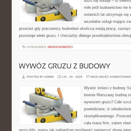
dużo się buduje – to świet
miłe jeśli budownictwo nie 
ostatnich lat utrzymuje si
wszelakie usługi mające z
przecież gdy pracownicy budowlani skończą swoją pracę, zazwyc
pozostaje wiele gruzu. I chociażby dlatego przedsiębiorstwa oferu
CATEGORIES:
NIERUCHOMOŚCI
WYWÓZ GRUZU Z BUDOWY
POSTED BY ADMIN
LIS - 30 - 2025
MOŻLIWOŚĆ KOMENTOWAN
Wywóz śmieci z budowy Szu
terenie Warszawy trudnią s
wywozem gruzu? Całe szczę
powiedziane, iż odnalezienie
skomplikowanego. Przecież 
cała masa firm, zatem równi
gruzu klin, mamy jak najbardziej możliwość namierzyć drogą inte