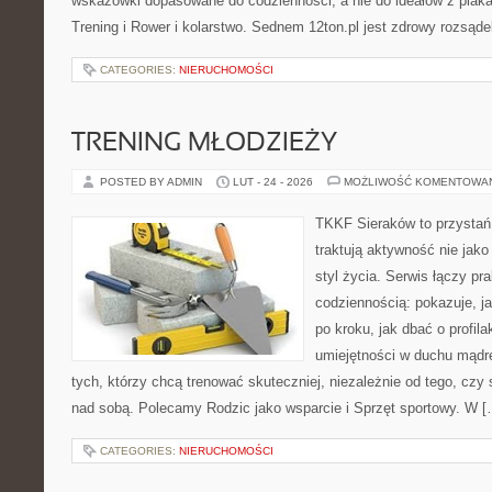
wskazówki dopasowane do codzienności, a nie do ideałów z plakat
Trening i Rower i kolarstwo. Sednem 12ton.pl jest zdrowy rozsąde
CATEGORIES:
NIERUCHOMOŚCI
TRENING MŁODZIEŻY
POSTED BY ADMIN
LUT - 24 - 2026
MOŻLIWOŚĆ KOMENTOWA
TKKF Sieraków to przystań i
traktują aktywność nie jako
styl życia. Serwis łączy pr
codziennością: pokazuje, 
po kroku, jak dbać o profila
umiejętności w duchu mądre
tych, którzy chcą trenować skuteczniej, niezależnie od tego, czy 
nad sobą. Polecamy Rodzic jako wsparcie i Sprzęt sportowy. W [
CATEGORIES:
NIERUCHOMOŚCI