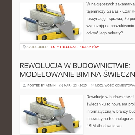
W najgłębszych zakamarkach
tajemniczy Szałas - Czar Ko
fascynację i sprawia, że po
wyruszają na poszukiwania j
odkryć jego sekrety?
CATEGORIES:
TESTY I RECENZJE PRODUKTÓW
REWOLUCJA W BUDOWNICTWIE:
MODELOWANIE BIM NA ŚWIECZN
POSTED BY ADMIN
MAR - 23 - 2025
MOŻLIWOŚĆ KOMENTOWA
Rewolucja w budownictwie!
świeczniku to nowa era pro
informatyczną w branży bud
innowacyjna technologia zmi
#BIM #budownictwo