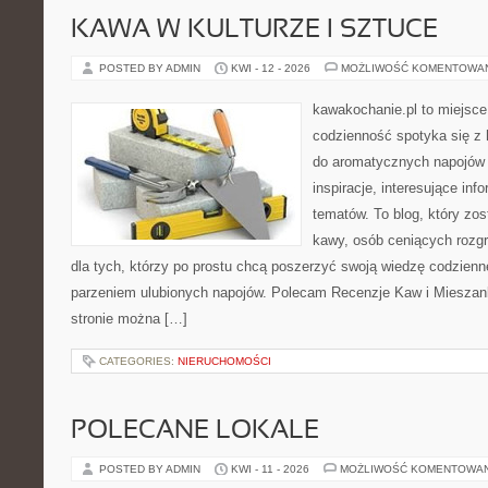
KAWA W KULTURZE I SZTUCE
POSTED BY ADMIN
KWI - 12 - 2026
MOŻLIWOŚĆ KOMENTOWA
kawakochanie.pl to miejsce
codzienność spotyka się z h
do aromatycznych napojów 
inspiracje, interesujące inf
tematów. To blog, który zos
kawy, osób ceniących rozgr
dla tych, którzy po prostu chcą poszerzyć swoją wiedzę codzienn
parzeniem ulubionych napojów. Polecam Recenzje Kaw i Mieszank
stronie można […]
CATEGORIES:
NIERUCHOMOŚCI
POLECANE LOKALE
POSTED BY ADMIN
KWI - 11 - 2026
MOŻLIWOŚĆ KOMENTOWA