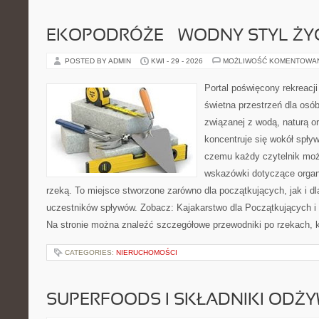
EKOPODRÓŻE – WODNY STYL ŻY
POSTED BY ADMIN
KWI - 29 - 2026
MOŻLIWOŚĆ KOMENTOWA
Portal poświęcony rekreacj
świetna przestrzeń dla osób,
związanej z wodą, naturą o
koncentruje się wokół spły
czemu każdy czytelnik moż
wskazówki dotyczące organ
rzeką. To miejsce stworzone zarówno dla początkujących, jak i 
uczestników spływów. Zobacz: Kajakarstwo dla Początkujących i
Na stronie można znaleźć szczegółowe przewodniki po rzekach, k
CATEGORIES:
NIERUCHOMOŚCI
SUPERFOODS I SKŁADNIKI ODŻ