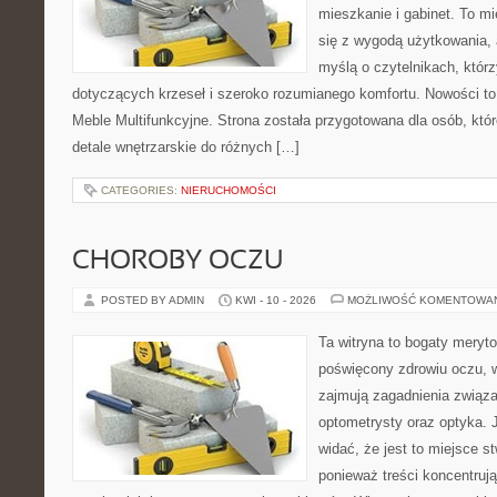
mieszkanie i gabinet. To mi
się z wygodą użytkowania, 
myślą o czytelnikach, któr
dotyczących krzeseł i szeroko rozumianego komfortu. Nowości to
Meble Multifunkcyjne. Strona została przygotowana dla osób, któr
detale wnętrzarskie do różnych […]
CATEGORIES:
NIERUCHOMOŚCI
CHOROBY OCZU
POSTED BY ADMIN
KWI - 10 - 2026
MOŻLIWOŚĆ KOMENTOWA
Ta witryna to bogaty meryt
poświęcony zdrowiu oczu, w
zajmują zagadnienia związan
optometrysty oraz optyka. 
widać, że jest to miejsce s
ponieważ treści koncentruj