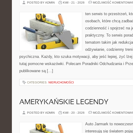
POSTED BY ADMIN
KWI - 21 - 2026
MOŻLIWOŚĆ KOMENTOWA
ten serwis to przestrzeń, k
osobach, które chcą zadbać
codzienność i spojrzeć na 
praktyczny. To serwis por
tematom takim jak redukcj
odżywianie, codzienny tren
psychiczna. Każdy, kto szuka motywacji, aby jeść lepiej, żyć lżej 
tutaj pomocne wskazówki. Polecam Poradniki Odchudzania i Przep
publikowane są […]
CATEGORIES:
NIERUCHOMOŚCI
AMERYKAŃSKIE LEGENDY
POSTED BY ADMIN
KWI - 20 - 2026
MOŻLIWOŚĆ KOMENTOWA
Auto Jarmark to nowoczesna
interesują się światem poj