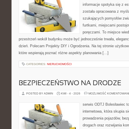
informacje spotyka się z es
została opracowana z myślą
szukających pomysłów zwi
furtkami, miejscami postoj
poręczami. To miejsce wiedz
przestrzeń wokół budynku może być jednocześnie trwała, eleganc
dzień. Polecam Projekty DIY i Ogrodzenia. Na tej stronie użytkow
które wspierają poznać różne aspekty planowania […]
CATEGORIES:
NIERUCHOMOŚCI
BEZPIECZEŃSTWO NA DRODZE
POSTED BY ADMIN
KWI - 4 - 2026
MOŻLIWOŚĆ KOMENTOWAN
serwis ODTJ Bolesławiec t
internetowa, która skupia s
prowadzenia pojazdów, bez
drogach oraz rozwijania kom