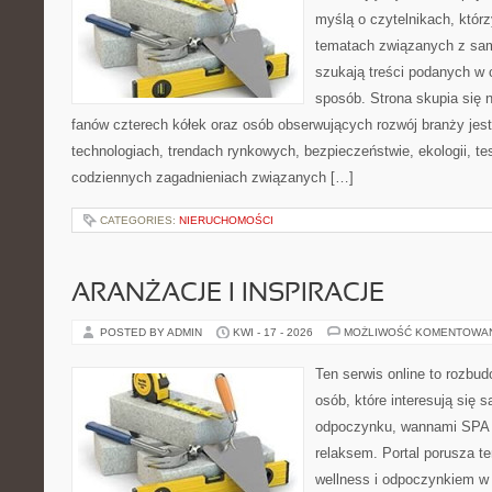
myślą o czytelnikach, któr
tematach związanych z sam
szukają treści podanych w 
sposób. Strona skupia się 
fanów czterech kółek oraz osób obserwujących rozwój branży jes
technologiach, trendach rynkowych, bezpieczeństwie, ekologii, t
codziennych zagadnieniach związanych […]
CATEGORIES:
NIERUCHOMOŚCI
ARANŻACJE I INSPIRACJE
POSTED BY ADMIN
KWI - 17 - 2026
MOŻLIWOŚĆ KOMENTOWA
Ten serwis online to rozbudo
osób, które interesują się 
odpoczynku, wannami SPA 
relaksem. Portal porusza 
wellness i odpoczynkiem w