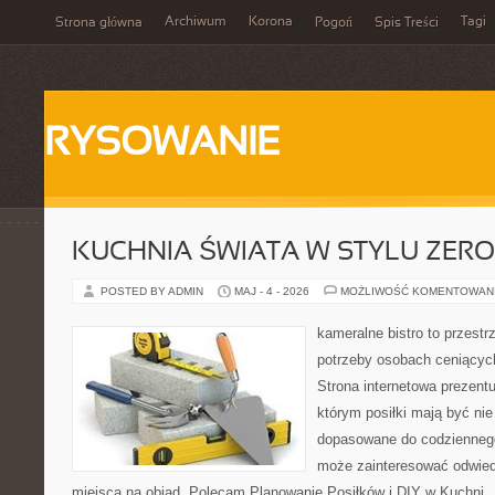
Archiwum
Korona
Tagi
Strona główna
Pogoń
Spis Treści
RYSOWANIE
KUCHNIA ŚWIATA W STYLU ZER
POSTED BY ADMIN
MAJ - 4 - 2026
MOŻLIWOŚĆ KOMENTOWAN
kameralne bistro to przestr
potrzeby osobach ceniącyc
Strona internetowa prezentu
którym posiłki mają być nie
dopasowane do codziennego 
może zainteresować odwie
miejsca na obiad. Polecam Planowanie Posiłków i DIY w Kuchni. 