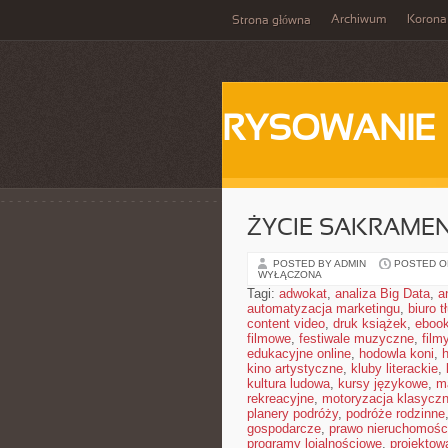
Archiwum
Korona
Strona główna
RYSOWANIE
ŻYCIE SAKRAME
POSTED BY ADMIN
POSTED ON
WYŁĄCZONA
Tagi:
adwokat
,
analiza Big Data
,
a
automatyzacja marketingu
,
biuro 
content video
,
druk książek
,
ebook
filmowe
,
festiwale muzyczne
,
film
edukacyjne online
,
hodowla koni
,
h
kino artystyczne
,
kluby literackie
,
kultura ludowa
,
kursy językowe
,
m
rekreacyjne
,
motoryzacja klasycz
planery podróży
,
podróże rodzinne
gospodarcze
,
prawo nieruchomośc
programy lojalnościowe
,
projektow