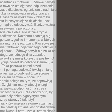
oncentracji i motywacji. Zdrowe nawyki
ęc również umiejętność odpuszczania,
zasu dla siebie, ograniczania nadmiaru
zukania równowagi między pracą a
. Czasami największym krokiem ku
est intensywniejsze działanie, lecz
ię mądrze odpoczywać. Bardzo ważna
konsekwencja połączona z
cią dla siebie. Nie istnieje życie
orządkowane. Każdemu zdarzają się
 gorsze tygodnie i momenty, w których
a rutyna się rozluźnia. Kluczowe jest
 nie traktować pojedynczego potknięcia
tej porażki. Zdrowy nawyk nie znika od
latego, że jednego dnia zabrakło
pojawił się mniej korzystny posiłek. O
yduje powrót do dobrego kierunku, a
a. Taka postawa chroni przed
em i pomaga budować trwałą zmianę
koniec warto podkreślić, że zdrowe
są celem samym w sobie. Ich
rtość polega na tym, że poprawiają
 Dzięki nim mamy więcej energii,
ój, większą odporność na stres i
wczość w życiu. Nie chodzi o to, by
wać cały dzień rygorystycznym
z by stworzyć taki styl
ia, który wspiera człowieka zamiast
 Im bardziej zmiana jest dostosowana
możliwości i rytmu życia, tym większa