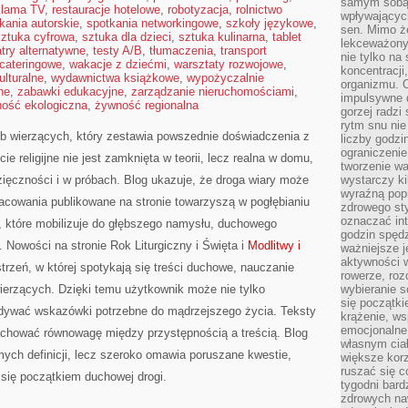
samym sobą.
klama TV
,
restauracje hotelowe
,
robotyzacja
,
rolnictwo
wpływającyc
kania autorskie
,
spotkania networkingowe
,
szkoły językowe
,
sen. Mimo ż
sztuka cyfrowa
,
sztuka dla dzieci
,
sztuka kulinarna
,
tablet
lekceważony
atry alternatywne
,
testy A/B
,
tłumaczenia
,
transport
nie tylko na
 cateringowe
,
wakacje z dziećmi
,
warsztaty rozwojowe
,
koncentracji
ulturalne
,
wydawnictwa książkowe
,
wypożyczalnie
organizmu. 
ne
,
zabawki edukacyjne
,
zarządzanie nieruchomościami
,
impulsywne d
ość ekologiczna
,
żywność regionalna
gorzej radzi
rytm snu nie
b wierzących, który zestawia powszednie doświadczenia z
liczby godzi
ograniczeni
e religijne nie jest zamknięta w teorii, lecz realna w domu,
tworzenie w
czności i w próbach. Blog ukazuje, że droga wiary może
wystarczy k
wyraźną popr
acowania publikowane na stronie towarzyszą w pogłębianiu
zdrowego sty
oznaczać in
, które mobilizuje do głębszego namysłu, duchowego
godzin spędz
 Nowości na stronie Rok Liturgiczny i Święta i
Modlitwy i
ważniejsze j
aktywności w
strzeń, w której spotykają się treści duchowe, nauczanie
rowerze, roz
ierzących. Dzięki temu użytkownik może nie tylko
wybieranie 
się początki
jdywać wskazówki potrzebne do mądrzejszego życia. Teksty
krążenie, ws
emocjonalne
achować równowagę między przystępnością a treścią. Blog
własnym cia
mych definicji, lecz szeroko omawia poruszane kwestie,
większe korz
ruszać się c
 się początkiem duchowej drogi.
tygodni bard
zdrowych na