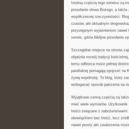
Istotną częścią tego serwisu są t
przesłanie słowa Bożego, a także z
współczesnej rzeczywistości. Blog
czasów, ale aktualnym drogowskaz
przystępnym wyjaśnieniom nawet ba
serwis, gdzie biblijne przesłanie
Szczególne miejsce na stronie zaj
objaśnia rozwój tradycji kościelne
temu odbiorca może pełniej dostrz
parafialnej pomagają spojrzeć na K
żywą wspólnotę. To blog, który z
wzbogacać sposób patrzenia na św
Wyjątkowo cenną częścią są także
mieć wiele wymiarów. Użytkownik z
treści związane z nabożeństwami. D
obowiązkiem bez treści, lecz źród
nawet prosty akt zawierzenia moż