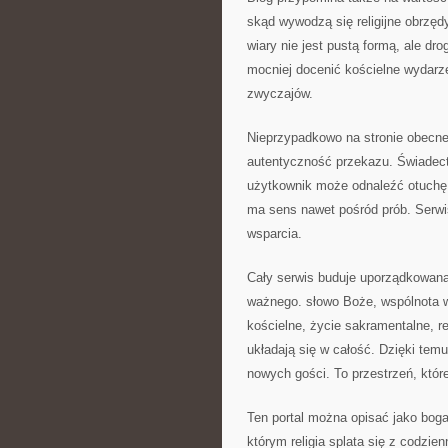
skąd wywodzą się religijne obrzędy
wiary nie jest pustą formą, ale d
mocniej docenić kościelne wydarz
zwyczajów.
Nieprzypadkowo na stronie obecne 
autentyczność przekazu. Świadect
użytkownik może odnaleźć otuchę,
ma sens nawet pośród prób. Serwis 
wsparcia.
Cały serwis buduje uporządkowaną
ważnego. słowo Boże, wspólnota wie
kościelne, życie sakramentalne, r
układają się w całość. Dzięki temu
nowych gości. To przestrzeń, które 
Ten portal można opisać jako bogat
którym religia splata się z codzien