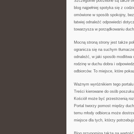
Szczególnie potrzebne są także tr
blog najpełniej spotyka się z cod
omówione w sposób spokojny, bez
łatwiej odnaleźć odpowiedzi dotycz
towarzysza w porządkowaniu duch
Mocną stroną strony jest także po
ogranicza się na suchym tłumacze
odnaleźć, w jaki sposób modlitwa 
rodzinę w duchu dobra i odpowiedz
odbiorców. To miejsce, które poka
Ważnym wyróżnikiem tego portalu 
Treści kierowane do osób poszuku
Kościół może być przestrzenią rozw
Portal tworzy pomost między duc
temu młody odbiorca może dostrze
miejsce dla tych, którzy potrzebują
Blog przypomina także na wartość 