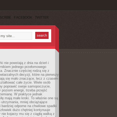
SCRIBE
FACEBOOK
TWITTER
i nie powstają z dnia na dzień i
ynikiem jednego przełomowego
a. Znacznie częściej rodzą się z
wtarzalnych decyzji, które na pierwszy
dają się mało znaczące, lecz z czasem
ztałtować całe życie. Wiele osób
by poprawić swoje samopoczucie,
 poziom energii, trzeba przejść
rzemianę. W praktyce jednak
iłę mają małe kroki. To właśnie one są
o utrzymania, mniej obciążające
i bardziej odporne na chwilowe spadki
złowiek dużo chętniej kontynuuje
y nie kojarzy mu się z ciągłą walką z