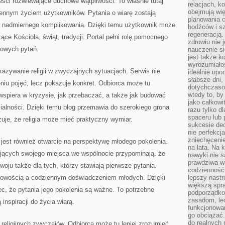
eści rozwiewające duchowe wątpliwości. To właśnie tutaj
relacjach, k
obejmują wi
ziennym życiem użytkowników. Pytania o wiarę zostają
planowania c
 nadmiernego komplikowania. Dzięki temu użytkownik może
bodźców i s
regeneracją
ące Kościoła, świąt, tradycji. Portal pełni rolę pomocnego
zdrowiu nie j
owych pytań.
nauczenie s
jest także 
wyrozumiałoś
kazywanie religii w zwyczajnych sytuacjach. Serwis nie
idealnie up
słabsze dni,
niu pojęć, lecz pokazuje konkret. Odbiorca może tu
dotychczasow
wtedy to, by
wspiera w kryzysie, jak przebaczać, a także jak budować
jako całkowi
ialności. Dzięki temu blog przemawia do szerokiego grona
razu tylko d
spaceru lub 
zuje, że religia może mieć praktyczny wymiar.
sukcesie dec
nie perfekcj
zniechęceni
jest również otwarcie na perspektywę młodego pokolenia.
na lata. Na 
jących swojego miejsca we wspólnocie przypominają, że
nawyki nie 
prawdziwa wa
oju także dla tych, którzy stawiają pierwsze pytania.
codzienność.
howością a codziennym doświadczeniem młodych. Dzięki
lepszy nastr
większą spra
c, że pytania jego pokolenia są ważne. To potrzebne
podporządko
zasadom, lec
 inspiracji do życia wiarą.
funkcjonowan
go obciążać.
do realnych 
religijnych zwyczajów. Odbiorca może tu lepiej zrozumieć,