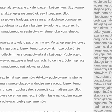
wspierało k
wcześniej b
ateriały związane z kalendarzem kościelnym. Użytkownik
stojące przy
stała pora o
a także lepiej rozumieć okresy liturgiczne. Blog
niepotrzebny
e są jedynie tradycją, ale szansą na duchowe odnowienie.
drobiazgi, k
silniejszą w
rzygotowania zyskują bardziej świadome znaczenie. To
warunków. Im
j świadomego uczestnictwa w rytmie roku kościelnego.
pokonywanie
szansa na u
drogi do bud
wnież artykuły o patronach wiary. Portal opisuje życiorysy
pomocna okaz
rozumie, dla
inspirujący. Dzięki temu użytkownik może odkryć, że
i regeneracj
decyzje. Nie
 odległym, lecz drogą otwartą dla każdego. Publikacje o
ani przypadk
wywać nadzieję w trudnościach. To cenne źródło inspiracji,
dlatego tak 
kampanie spo
ej świadomego naśladowania dobra.
tłumaczą za
zdrowiem. D
może stać s
ież temat sakramentów. Artykuły publikowane na stronie
porządkowani
e mają święte obrzędy w drodze wierzącego. Dzięki temu
mitów i szuk
poprawę jak
ć chrzest, Eucharystię, spowiedź czy małżeństwo. Blog
zapominać o
dynie ceremoniami, lecz źródłem łaski na każdym etapie
skupia się w
przeciążeni
ga odkrywać głębię sakramentów.
organizm. Pr
nadmiar obow
wyczerpania,