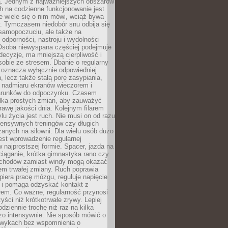
 Jednym z najważniejszych obszarów
h na codzienne funkcjonowanie jest
e wiele się o nim mówi, wciąż bywa
. Tymczasem niedobór snu odbija się
 samopoczuciu, ale także na
, odporności, nastroju i wydolności
Osoba niewyspana częściej podejmuje
ecyzje, ma mniejszą cierpliwość i
 sobie ze stresem. Dbanie o regularny
 oznacza wyłącznie odpowiedniej
n, lecz także stałą porę zasypiania,
e nadmiaru ekranów wieczorem i
arunków do odpoczynku. Czasem
ilka prostych zmian, aby zauważyć
awę jakości dnia. Kolejnym filarem
lu życia jest ruch. Nie musi on od razu
tensywnych treningów czy długich
anych na siłowni. Dla wielu osób dużo
est wprowadzenie regularnej
 najprostszej formie. Spacer, jazda na
ciąganie, krótka gimnastyka rano czy
schodów zamiast windy mogą okazać
em trwałej zmiany. Ruch poprawia
piera pracę mózgu, reguluje napięcie
 i pomaga odzyskać kontakt z
łem. Co ważne, regularność przynosi
yści niż krótkotrwałe zrywy. Lepiej
odziennie trochę niż raz na kilka
zo intensywnie. Nie sposób mówić o
wykach bez wspomnienia o