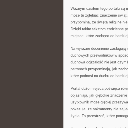
Ważnym działem tego portalu są m
może tu zgłębiać znaczenie świąt, 
przypomina, że święta religijne ni
Dzięki takim tekstom codzienne p
miejsce, które zachęca do bardzie
Na wyraźne docenienie zasługują ró
duchowych przewodników w sposób 
duchowa dojrzałość nie jest czymś
patronach przypominają, jak zacho
które podnosi na duchu do bardzi
Portal dużo miejsca poświęca równ
objaśniają, jak głębokie znaczeni
użytkownik może głębiej przeżywa
pokazuje, że sakramenty nie są je
życia. To przestrzeń, które poma