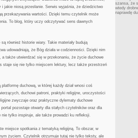
szansa, że s
 i jakie niosą przesłanie. Serwis wyjaśnia, że dziedzictwo
wtedy drobn
naprawdę du
rogą przekazywania wartości. Dzięki temu czytelnik może
enia. To blog, który uczy odczytywać sens dawnych
są również historie wiary. Takie materiały budują
wa udowadniają, że Bóg działa w codzienności. Dzięki nim
 a także utwierdzać się w przekonaniu, że życie duchowe
staje się nie tylko miejscem lektury, lecz także przestrzeń
 platformę duchową, w której każdy dział wnosi coś
rzących, duchowi patroni, praktyki religijne, uroczystości
eligijne zwyczaje oraz praktyczne dylematy duchowe
 portal pozostaje otwarty dla stałych czytelników oraz dla
nie tylko inspiruje, ale także prowadzi ku refleksji.
e miejsce spotkania z tematyką religijną. To obszar, w
nym życiem. Czytelnik otrzymuje tutaj nie tylko teksty, ale