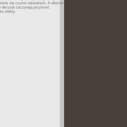
tanie się czymś naturalnym. A właśnie
e decyzje zaczynają przynosić
że efekty.