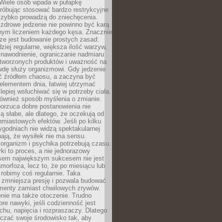
 Wiele osób wpada w pułapkę
próbując stosować bardzo restrykcyjne
 szybko prowadzą do zniechęcenia.
drowe jedzenie nie powinno być karą
nnym liczeniem każdego kęsa. Znacznie
ze jest budowanie prostych zasad:
dziej regularne, większa ilość warzyw,
 nawodnienie, ograniczanie nadmiaru
tworzonych produktów i uważność na
wdę służy organizmowi. Gdy jedzenie
yć źródłem chaosu, a zaczyna być
lementem dnia, łatwiej utrzymać
lepiej wsłuchiwać się w potrzeby ciała.
 również sposób myślenia o zmianie.
orzuca dobre postanowienia nie
są słabe, ale dlatego, że oczekują od
hmiastowych efektów. Jeśli po kilku
ygodniach nie widzą spektakularnej
ają, że wysiłek nie ma sensu.
rganizm i psychika potrzebują czasu.
i to proces, a nie jednorazowy
asem największym sukcesem nie jest
orfoza, lecz to, że po miesiącu lub
robimy coś regularnie. Taka
 zmniejsza presję i pozwala budować
amenty zamiast chwilowych zrywów.
nie ma także otoczenie. Trudno
re nawyki, jeśli codzienność jest
chu, napięcia i rozpraszaczy. Dlatego
czać swoje środowisko tak, aby