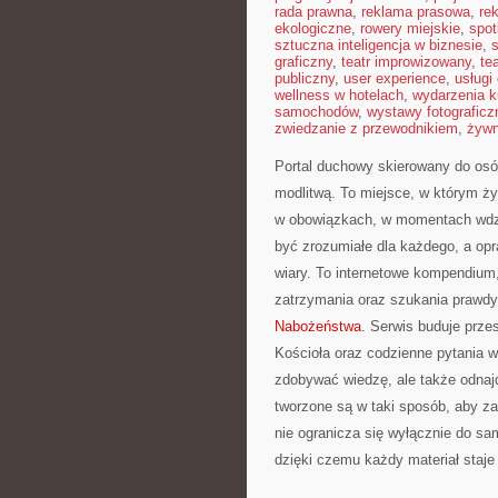
rada prawna
,
reklama prasowa
,
re
ekologiczne
,
rowery miejskie
,
spot
sztuczna inteligencja w biznesie
,
graficzny
,
teatr improwizowany
,
te
publiczny
,
user experience
,
usługi
wellness w hotelach
,
wydarzenia k
samochodów
,
wystawy fotograficz
zwiedzanie z przewodnikiem
,
żywn
Portal duchowy skierowany do osó
modlitwą. To miejsce, w którym życi
w obowiązkach, w momentach wdzię
być zrozumiałe dla każdego, a opr
wiary. To internetowe kompendium
zatrzymania oraz szukania prawdy.
Nabożeństwa
. Serwis buduje prze
Kościoła oraz codzienne pytania w
zdobywać wiedzę, ale także odna
tworzone są w taki sposób, aby z
nie ogranicza się wyłącznie do sa
dzięki czemu każdy materiał staje