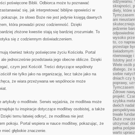
odżywianiu.
reści poświęcone Biblii. Odbiorca może tu poznawać
skrajności, 
astanawiać się, jak interpretować biblijne opowieści w
diety, które
Tymczasem z
 pokazuje, że słowo Boże nie jest jedynie księgą dawnych
ani nieusta
skuteczniejs
em, która prowadzi przez codzienność. Dzięki
jedzenie bar
rdziej złożone kwestie stają się bardziej zrozumiałe. To
odpowiednie
wysoko prze
 spotyka się z codziennym doświadczeniem.
to, co napra
przestaje b
świadomym e
mują również teksty poświęcone życiu Kościoła. Portal
równowagę i 
j, ale jednocześnie przedstawia jego obecne oblicze. Dzięki
Istotny jest
Wiele osób p
egać, czym jest Kościół. Treści dotyczące wspólnoty
dlatego, że 
siebie natyc
ościół nie tylko jako na organizację, lecz także jako na
dniach czy t
achęca, że wiara przeżywana we wspólnocie może
poprawy, uzn
Tymczasem o
iat.
Zdrowe nawyk
projekt. Cz
szybka metam
 artykuły o modlitwie. Serwis wyjaśnia, że modlitwa może
dwóch nadal 
najduje tu inspiracje dotyczące modlitwy osobistej, a także
perspektywa
trwałe fund
zięki temu łatwiej odkryć, że modlitwa nie jest
Duże znacze
łem pokoju. Portal wspiera w nauce modlitwy, pokazując, że
utrzymać dob
pełna pośpie
e mieć głębokie znaczenie.
warto uprasz