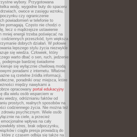
orzystne wybory. Przygotowana
utelka wody, wygodne buty do spaceru
 drzwiach, owoce w zasięgu wzroku,
dpoczynku czy ograniczenie
ch powiadomień w telefonie to
tóre pomagają. Często nie chodzi o
olę, lecz o mądrzejsze ustawienie
 mniej energii trzeba poświęcać na
 codziennych przeszkód, tym większa
trzymanie dobrych działań. W połowie
owania lepszego stylu życia niezwykle
uje się wiedza. Człowiek, który
czego warto dbać o sen, ruch, jedzenie
ę, podejmuje bardziej świadome
 kieruje się wyłącznie chwilową modą
owymi poradami z internetu. Właśnie
ważne są rzetelne źródła informacji,
łeczne, poradniki oraz miejsca, które
leżności między nawykami a
obrze opracowany
portal edukacyjny
ię dla wielu osób wsparciem w
u wiedzy, odróżnianiu faktów od
aniu prostych, realnych sposobów na
ości codziennego życia. Nie można też
 zdrowiu psychicznym. Wiele osób
yłącznie na ciele, a przecież
e emocjonalne wpływa na cały
zewlekły stres, brak odpoczynku,
iązków i ciągła presja prowadzą do
 które z czasem odbija się także na